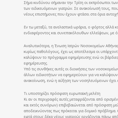
Σήμα κινδύνου σήμαναν την Τρίτη οι εκπρόσωποι των 
των ειδικευόμενων γιατρών. Σε ανακοίνωσή τους, που
νέους επιστήμονες που έχουν φτάσει στα όρια αντο
Εν τω μεταξύ, τα ανελαστικά ωράρια, ο φόρτος αλλά 
ενδιαφέροντος και συνεπακόλουθων ελλείψεων, με ό,
Αναλυτικότερα, η Ένωση Ιατρών Νοσοκομείων Αθήνας κ
κυρίως παθολόγους, έχει ως αποτέλεσμα οι υπάρχοντ
καλύψουν το πρόγραμμα εφημέρευσης ενώ οι βάρδιες 
εφημέρευσης.
Υπό τις συνθήκες αυτές οι διοικήσεις των νοσοκομεί
άλλων ειδικοτήτων να εφημερεύουν για να καλύψουν τ
ανακοίνωση, ενώ η αύξηση των νοσηλευόμενων έχει α
Τι υποστηρίζει πρόσφατη ευρωπαϊκή μελέτη
Κι αν οι περιγραφές αυτές μεταφράζονται από ορισμέν
και εκτός συνόρων) επιβεβαιώνεται από πρόσφατη μελ
αποδεικνύοντας πως πρόκειται για δομικό πρόβλημα. 
εφτά στους δέκα νέους γιατρούς εργάζονται πάνω απ