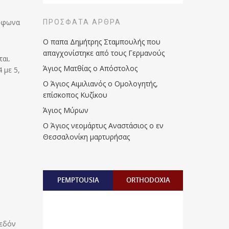
ύμφωνα
ΠΡΌΣΦΑΤΑ ΆΡΘΡΑ
Ο παπα Δημήτρης Σταμπουλής που
απαγχονίστηκε από τους Γερμανούς
αι.
Άγιος Ματθίας ο Απόστολος
 με 5,
Ο Άγιος Αιμιλιανός ο Ομολογητής,
επίσκοπος Κυζίκου
Άγιος Μύρων
Ο Άγιος νεομάρτυς Αναστάσιος ο εν
Θεσσαλονίκη μαρτυρήσας
PEMPTOUSIA
ORTHODOXIA
χεδόν