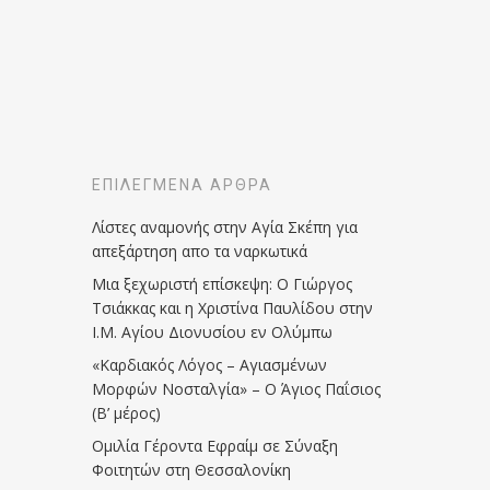
ΕΠΙΛΕΓΜΈΝΑ ΆΡΘΡΑ
Λίστες αναμονής στην Αγία Σκέπη για
απεξάρτηση απο τα ναρκωτικά
Μια ξεχωριστή επίσκεψη: Ο Γιώργος
Τσιάκκας και η Χριστίνα Παυλίδου στην
Ι.Μ. Αγίου Διονυσίου εν Ολύμπω
«Καρδιακός Λόγος – Αγιασμένων
Μορφών Νοσταλγία» – Ο Άγιος Παΐσιος
(Β’ μέρος)
Ομιλία Γέροντα Εφραίμ σε Σύναξη
Φοιτητών στη Θεσσαλονίκη