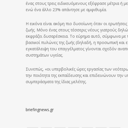
ένας στους τρεις ειδικευόμενους εξέφρασε μέτρια ή μ
ενώ ένα άλλο 23% απάντησε με αμφιθυμία.
Η εικόνα είναι ακόμη πιο δυσοίωνη όταν οι ερωτήσει
ζωής. Μόνο ένας στους τέσσερις νέους γιατρούς δηλώ
εκφράζει δυσαρέσκεια. Το εύρημα αυτό, σύμφωνα με το
βασικοί πυλώνες της ζωής (δηλαδή, η προσωπική και ε
εγκατάλειψη του επαγγέλματος γίνονται σχεδόν αναπό
συστημάτων υγείας.
Συνεπώς, «οι υπερβολικές ώρες εργασίας των νεότε
την ποιότητα της εκπαίδευσης και επιδεινώνουν την 
συμπεράσματα της ίδιας μελέτης.
briefingnews.gr