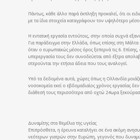
Πάντως, κάθε άλλο παρά έκπληξη προκαλεί, ότι οι ει
με τα ίδια στοιχεία καταγράφουν τον υψηλότερο μέσο
Η εντατική εργασία εντούτοις, στην οποία συχνά εξαν
Για παράδειγμα στην Ελλάδα, όπως επίσης στη Μάλτα κ
όταν ο ευρωπαϊκώς μέσος όρος ξεπερνά τις 6. Επίσης,
υπερεργασία τους δεν συνοδεύεται από έξτρα απολαβέ
στερούνται την ετήσια άδεια που τους αναλογεί.
Υπό τα δεδομένα αυτά, χώρες όπως η Ολλανδία μοιάζε
νοσοκομεία εκεί ο εβδομαδιαίος χρόνος εργασίας δεν 
διάθεσή τους περισσότερα από οχτώ 24ωρα ξεκούρασ
Δυναμίτης στα θεμέλια της υγείας
Επιπρόσθετα, η έρευνα καταλήγει σε ένα ακόμη ανησ
νεότερων γιατρών στην Ευρώπη, γεγονός που δυναμιτί