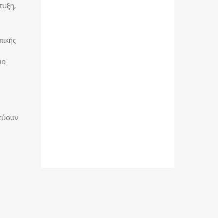
τυξη,
πικής
ύο
μεύουν