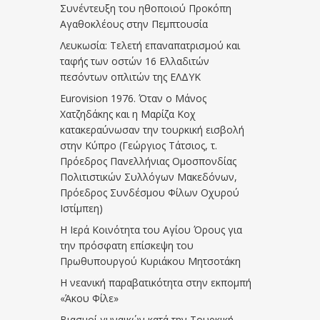
Συνέντευξη του ηθοποιού Προκόπη
Αγαθοκλέους στην Πεμπτουσία
Λευκωσία: Τελετή επαναπατρισμού και
ταφής των οστών 16 Ελλαδιτών
πεσόντων οπλιτών της ΕΛΔΥΚ
Eurovision 1976. Όταν ο Μάνος
Χατζηδάκης και η Μαρίζα Κοχ
κατακεραύνωσαν την τουρκική εισβολή
στην Κύπρο (Γεώργιος Τάτσιος, τ.
Πρόεδρος Πανελλήνιας Ομοσπονδίας
Πολιτιστικών Συλλόγων Μακεδόνων,
Πρόεδρος Συνδέσμου Φίλων Οχυρού
Ιστίμπεη)
Η Ιερά Κοινότητα του Αγίου Όρους για
την πρόσφατη επίσκεψη του
Πρωθυπουργού Κυριάκου Μητσοτάκη
Η νεανική παραβατικότητα στην εκπομπή
«Άκου Φίλε»
Βιασμοί γυναικών κατά την Τουρκική