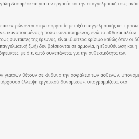
εγάλη δυσαρέσκεια για την εργασία και την επαγγελματική τους ανάπ
ς επικεντρώνονται στην ισορροπία μεταξύ επαγγελματικής και προσω
νει ικανοποιημένος ή πολύ ικανοποιημένος, ενώ το 50% και πλέον
υς συντάκτες της έρευνας, είναι ιδιαίτερα κρίσιμο καθώς όταν οι δ
παγγελματική ζωή) δεν βρίσκονται σε αρμονία, η εξουθένωση και η
φευκτες, με ό,τι αυτό συνεπάγεται για την ανθεκτικότητα των
ρων γιατρών θέτουν σε κίνδυνο την ασφάλεια των ασθενών, υπονο
υπάρχουσα έλλειψη εργατικού δυναμικού», υπογραμμίζεται στα