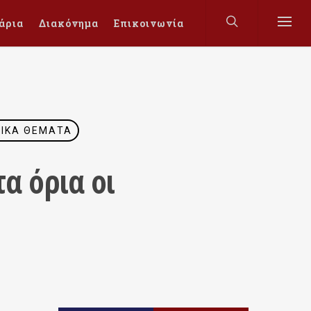
άρια
Διακόνημα
Επικοινωνία
ΤΡΙΚΆ ΘΈΜΑΤΑ
α όρια οι