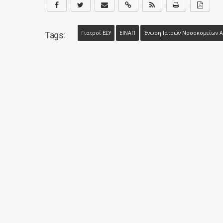
Γιατροί ΕΣΥ
ΕΙΝΑΠ
Ένωση Ιατρών Νοσοκομείων Α
Tags: