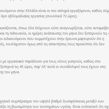
δικευόμενοι στην Ελλάδα είναι οι πιο σκληρά εργαζόμενοι, καθώς σ
 όρο εβδομαδιαίας εργασίας (συνολικά 72 ώρες).
αγκάζονται, όπως όλα δείχνουν ούτε αναγνωρίζεται, ούτε ανταμείβετ
αι τη Λιθουανία, οι ημέρες ανάπαυσης τον μήνα δεν ξεπερνούν τις 4
 οι ειδικευόμενοι που συμμετέχουν στην έρευνα μαρτυρούν ότι η
ς, τουλάχιστον όμως από τις απαντήσεις τους προκύπτει ότι δεν
ι με εργασιακό παράδεισο για τους νέους γιατρούς, καθώς στα
ξεπερνά τις 45 ώρες, παρ’ όλ’ αυτά οι συνάδελφοί τους έχουν στη
ης τον μήνα.
υχητικό συμπέρασμα: τον υψηλό βαθμό δυσαρέσκειας μεταξύ των
ζει τη βιωσιμότητα των συστημάτων υγείας. Είναι ενδεικτικό ότι σ