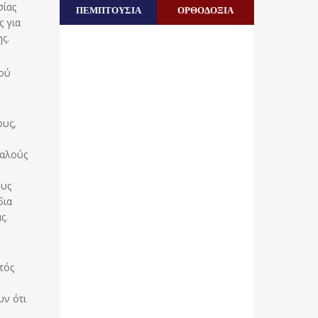
σίας
ΠΕΜΠΤΟΥΣΙΑ
ΟΡΘΟΔΟΞΙΑ
ς για
ς.
κού
ους,
φαλούς
ους
δια
ς.
τός
)
υν ότι