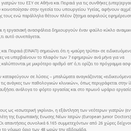
γιατρών του ΕΣΥ σε Αθήνα και Πειραιά για τις συνθήκες (υπερ)εργα
 κοινοποίησαν στην ηγεσία του υπουργείου Υγείας, αφήνουν αιχμέ
χής τους ενώ παράλληλα θέτουν πλέον ζήτημα ασφαλούς εφημέρευση
και η εργασιακή ανασφάλεια δημιουργούν έναν φαύλο κύκλο αναιμι
τι αυτό συνεπάγεται.
αι Πειραιά (ΕΙΝΑΠ) σημειώνει ότι η «μαύρη τρύπα» σε ειδικευόμεν
ες να υπερβαίνουν το πλαφόν των 7 εφημεριών ανά μήνα για να
καλύπτονται με μικρότερο αριθμό απ’ ό,τι ορίζει το πρόγραμμα ασ
ων καταφεύγουν σε λύσεις – μπαλώματα αναγκάζοντας «ειδικευόμεν
ις ανάγκες των παθολογικών κλινικών», όπως περιγράφεται στην ί
υξήσει ανάλογα το φόρτο εργασίας και στο πρωινό ωράριο εργασία
ους ως «εσωτερική γκρίνια», η εξάντληση των νεότερων γιατρών (εν
έτη της Ευρωπαϊκής Ενωσης Νέων Ιατρών (European Junior Doctors
Οι απαντήσεις συνολικά 6.165 συμμετεχόντων από 26 χώρες δείχνο
ό το νόμιμο όριο των 48 ωρών την εβδομάδα.