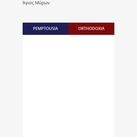
Άγιος Μύρων
PEMPTOUSIA
ORTHODOXIA