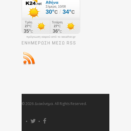
πρόγνωση καιρού από το weather.gr
ΕΝΗΜΈΡΩΣΉ ΜΕΣΩ RSS
© 2026 Διακόνημα. All Rights Reserved.