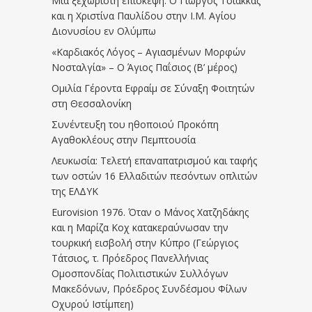
Μια ξεχωριστή επίσκεψη: Ο Γιώργος Τσιάκκας
και η Χριστίνα Παυλίδου στην Ι.Μ. Αγίου
Διονυσίου εν Ολύμπω
«Καρδιακός Λόγος – Αγιασμένων Μορφών
Νοσταλγία» – Ο Άγιος Παΐσιος (Β’ μέρος)
Ομιλία Γέροντα Εφραίμ σε Σύναξη Φοιτητών
στη Θεσσαλονίκη
Συνέντευξη του ηθοποιού Προκόπη
Αγαθοκλέους στην Πεμπτουσία
Λευκωσία: Τελετή επαναπατρισμού και ταφής
των οστών 16 Ελλαδιτών πεσόντων οπλιτών
της ΕΛΔΥΚ
Eurovision 1976. Όταν ο Μάνος Χατζηδάκης
και η Μαρίζα Κοχ κατακεραύνωσαν την
τουρκική εισβολή στην Κύπρο (Γεώργιος
Τάτσιος, τ. Πρόεδρος Πανελλήνιας
Ομοσπονδίας Πολιτιστικών Συλλόγων
Μακεδόνων, Πρόεδρος Συνδέσμου Φίλων
Οχυρού Ιστίμπεη)