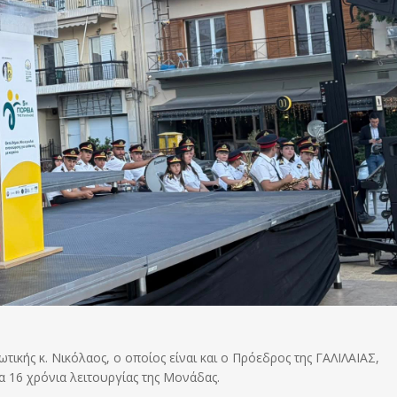
κής κ. Νικόλαος, ο οποίος είναι και ο Πρόεδρος της ΓΑΛΙΛΑΙΑΣ,
α 16 χρόνια λειτουργίας της Μονάδας.