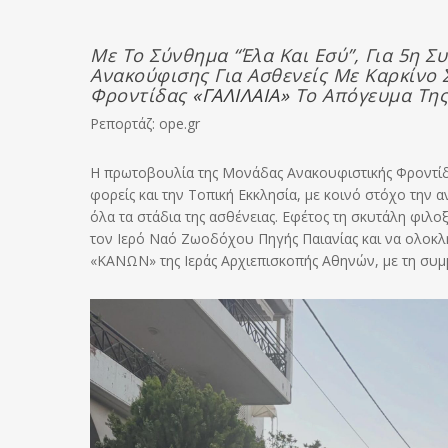
Με Το Σύνθημα “Έλα Και Εσύ”, Για 5η Σ
Ανακούφισης Για Ασθενείς Με Καρκίνο
Φροντίδας
«ΓΑΛΙΛΑΙΑ»
Το Απόγευμα Της 
Ρεπορτάζ: ope.gr
Η πρωτοβουλία της Μονάδας Ανακουφιστικής Φροντίδας
φορείς και την Τοπική Εκκλησία, με κοινό στόχο την 
όλα τα στάδια της ασθένειας. Εφέτος τη σκυτάλη φιλο
τoν Ιερό Ναό Ζωοδόχου Πηγής Παιανίας και να ολοκλ
«ΚΑΝΩΝ» της Ιεράς Αρχιεπισκοπής Αθηνών, με τη συ