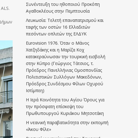
Συνέντευξη του ηθοποιού Προκόπη
 ALS.
Αγαθοκλέους στην Πεμπτουσία
Λευκωσία: Τελετή επαναπατρισμού και
 Δήμων
ταφής των οστών 16 Ελλαδιτών
πεσόντων οπλιτών της ΕΛΔΥΚ
Eurovision 1976. Όταν ο Μάνος
Χατζηδάκης και η Μαρίζα Κοχ
κατακεραύνωσαν την τουρκική εισβολή
στην Κύπρο (Γεώργιος Τάτσιος, τ.
Πρόεδρος Πανελλήνιας Ομοσπονδίας
Πολιτιστικών Συλλόγων Μακεδόνων,
Πρόεδρος Συνδέσμου Φίλων Οχυρού
Ιστίμπεη)
Η Ιερά Κοινότητα του Αγίου Όρους για
την πρόσφατη επίσκεψη του
Πρωθυπουργού Κυριάκου Μητσοτάκη
Η νεανική παραβατικότητα στην εκπομπή
«Άκου Φίλε»