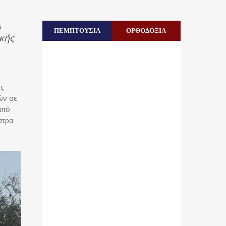
ά
ΠΕΜΠΤΟΥΣΙΑ
ΟΡΘΟΔΟΞΙΑ
κής
ς
ών σε
από
στρα