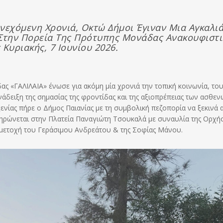
υνεχόμενη Χρονιά, Οκτώ Δήμοι Έγιναν Μια Αγκαλι
 Στην Πορεία Της Πρότυπης Μονάδας Ανακουφιστι
Κυριακής, 7 Ιουνίου 2026.
 «ΓΑΛΙΛΑΙΑ» ένωσε για ακόμη μία χρονιά την τοπική κοινωνία, του
ανάδειξη της σημασίας της φροντίδας και της αξιοπρέπειας των ασθεν
ξενίας πήρε ο Δήμος Παιανίας με τη συμβολική πεζοπορία να ξεκινά 
ηρώνεται στην Πλατεία Παναγιώτη Τσουκαλά με συναυλία της Ορχή
μμετοχή του Γεράσιμου Ανδρεάτου & της Σοφίας Μάνου.