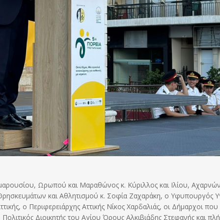
Αμαρουσίου, Ωρωπού και Μαραθώνος κ. Κύριλλος και Ιλίου, Αχαρνών
Θρησκευμάτων και Αθλητισμού κ. Σοφία Ζαχαράκη, ο Υφυπουργός Υ
ττικής, o Περιφερειάρχης Αττικής Νίκος Χαρδαλιάς, οι Δήμαρχοι που
 Πολιτικός Διοικητής του Αγίου Όρους Αλκιβιάδης Στεφανής και πλ