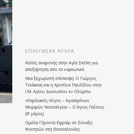
ΕΠΙΛΕΓΜΈΝΑ ΆΡΘΡΑ
Λίστες αναμονής στην Αγία Σκέπη για
απεξάρτηση απο τα ναρκωτικά
Μια ξεχωριστή επίσκεψη: Ο Γιώργος
Τσιάκκας και η Χριστίνα Παυλίδου στην
Ι.Μ. Αγίου Διονυσίου εν Ολύμπω
«Καρδιακός Λόγος – Αγιασμένων
Μορφών Νοσταλγία» – Ο Άγιος Παΐσιος
(Β’ μέρος)
Ομιλία Γέροντα Εφραίμ σε Σύναξη
Φοιτητών στη Θεσσαλονίκη