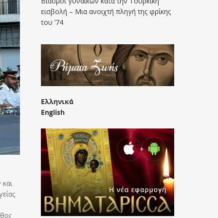
Βιασμοί γυναικών κατά την Τουρκική
εισβολή – Μια ανοιχτή πληγή της φρίκης
του ’74
Ελληνικά
English
 και
γείας
ήθος