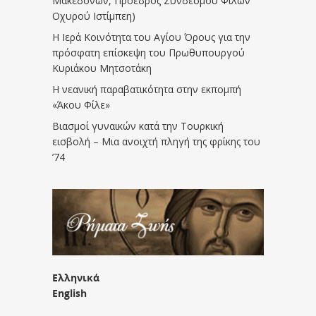
Μακεδόνων, Πρόεδρος Συνδέσμου Φίλων
Οχυρού Ιστίμπεη)
Η Ιερά Κοινότητα του Αγίου Όρους για την
πρόσφατη επίσκεψη του Πρωθυπουργού
Κυριάκου Μητσοτάκη
Η νεανική παραβατικότητα στην εκπομπή
«Άκου Φίλε»
Βιασμοί γυναικών κατά την Τουρκική
εισβολή – Μια ανοιχτή πληγή της φρίκης του
’74
Ελληνικά
English