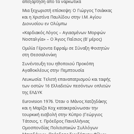
απεξάρτηση απο τα ναρκωτικά
Μια ξεχωριστή επίσκεψη: Ο Γιώργος Τσιάκκας
και η Χριστίνα Παυλίδου στην Ι.Μ. Αγίου
Διονυσίου εν Ολύμπω
«Καρδιακός Λόγος – Αγιασμένων Μορφών
Νοσταλγία» – Ο Άγιος Παΐσιος (Β’ μέρος)
Ομιλία Γέροντα Εφραίμ σε Σύναξη Φοιτητών
στη Θεσσαλονίκη
Συνέντευξη του ηθοποιού Προκόπη
Αγαθοκλέους στην Πεμπτουσία
Λευκωσία: Τελετή επαναπατρισμού και ταφής
των οστών 16 Ελλαδιτών πεσόντων οπλιτών
της ΕΛΔΥΚ
Eurovision 1976. Όταν ο Μάνος Χατζηδάκης
και η Μαρίζα Κοχ κατακεραύνωσαν την
τουρκική εισβολή στην Κύπρο (Γεώργιος
Τάτσιος, τ. Πρόεδρος Πανελλήνιας
Ομοσπονδίας Πολιτιστικών Συλλόγων