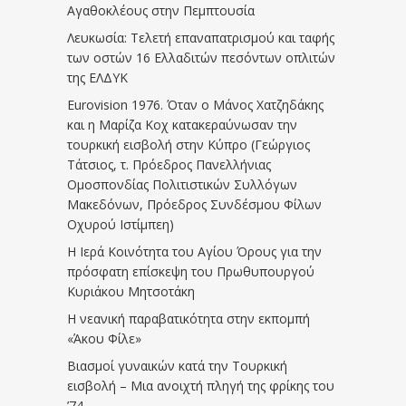
Αγαθοκλέους στην Πεμπτουσία
Λευκωσία: Τελετή επαναπατρισμού και ταφής
των οστών 16 Ελλαδιτών πεσόντων οπλιτών
της ΕΛΔΥΚ
Eurovision 1976. Όταν ο Μάνος Χατζηδάκης
και η Μαρίζα Κοχ κατακεραύνωσαν την
τουρκική εισβολή στην Κύπρο (Γεώργιος
Τάτσιος, τ. Πρόεδρος Πανελλήνιας
Ομοσπονδίας Πολιτιστικών Συλλόγων
Μακεδόνων, Πρόεδρος Συνδέσμου Φίλων
Οχυρού Ιστίμπεη)
Η Ιερά Κοινότητα του Αγίου Όρους για την
πρόσφατη επίσκεψη του Πρωθυπουργού
Κυριάκου Μητσοτάκη
Η νεανική παραβατικότητα στην εκπομπή
«Άκου Φίλε»
Βιασμοί γυναικών κατά την Τουρκική
εισβολή – Μια ανοιχτή πληγή της φρίκης του
’74