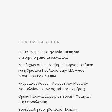
ΕΠΙΛΕΓΜΈΝΑ ΆΡΘΡΑ
Λίστες αναμονής στην Αγία Σκέπη για
απεξάρτηση απο τα ναρκωτικά
Μια ξεχωριστή επίσκεψη: Ο Γιώργος Τσιάκκας
και η Χριστίνα Παυλίδου στην Ι.Μ. Αγίου
Διονυσίου εν Ολύμπω
«Καρδιακός Λόγος – Αγιασμένων Μορφών
Νοσταλγία» – Ο Άγιος Παΐσιος (Β’ μέρος)
Ομιλία Γέροντα Εφραίμ σε Σύναξη Φοιτητών
στη Θεσσαλονίκη
Συνέντευξη του ηθοποιού Προκόπη