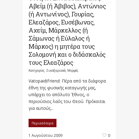
Αβείμ (ή Άβιβος), Αντώνιος
(ή Αντωνίνος), Γουρίας,
Ελεαζάρος, Ευσέβωνας,
Αχείμ, Μάρκελλος (ή
Σάμωνας ή Εύλαλος ή
Μάρκος) η μητέρα τους
Σολομονή και ο διδάσκαλός
τους Ελεαζάρος
Κατηγορίες:
Συναξαριακές Μορφές
VatopaidiFriend: Πέρα από τα διάφορα
έθνη της φυσικής καταγωγής μας,
υπάρχει το απόλυτο Έθνος, o
περιούσιος λαός του Θεού. Πρόκειται
για αυτούς...
Περισσότερα
1 Αυγούστου 2009
0