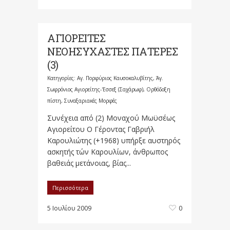
ΑΓΙΟΡΕΙΤΕΣ
ΝΕΟΗΣΥΧΑΣΤΕΣ ΠΑΤΕΡΕΣ
(3)
Κατηγορίες:
Αγ. Πορφύριος Καυσοκαλυβίτης
,
Άγ.
Σωφρόνιος Αγιορείτης-'Εσσεξ (Σαχάρωφ)
,
Ορθόδοξη
πίστη
,
Συναξαριακές Μορφές
Συνέχεια από (2) Μοναχού Μωϋσέως
Αγιορείτου Ο Γέροντας Γαβριήλ
Καρουλιώτης (+1968) υπήρξε αυστηρός
ασκητής τών Καρουλίων, άνθρωπος
βαθειάς μετάνοιας, βίας...
Περισσότερα
5 Ιουλίου 2009
0