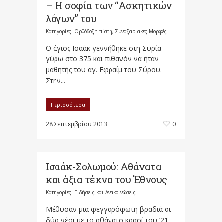
– Η σοφία των “Ασκητικών
λόγων” του
Κατηγορίες:
Ορθόδοξη πίστη
,
Συναξαριακές Μορφές
Ο άγιος Ισαάκ γεννήθηκε στη Συρία
γύρω στο 375 και πιθανόν να ήταν
μαθητής του αγ. Εφραίμ του Σύρου.
Στην...
Περισσότερα
28 Σεπτεμβρίου 2013
0
Ισαάκ-Σολωμού: Αθάνατα
και άξια τέκνα του Έθνους
Κατηγορίες:
Ειδήσεις και Ανακοινώσεις
Μέθυσαν μια φεγγαρόφωτη βραδιά οι
δύο νέοι με το αθάνατο κρασί του ’21,