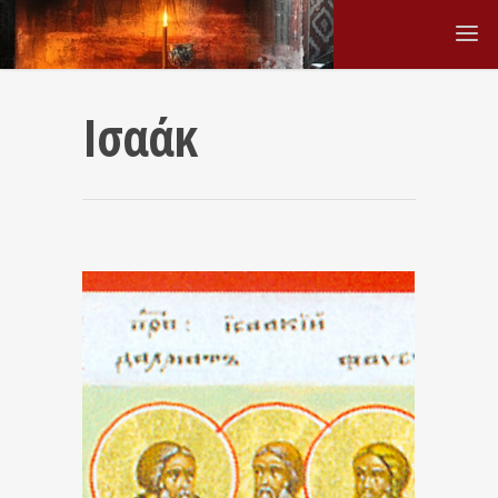
Ισαάκ