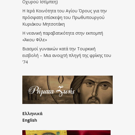
Οχυρού Ιστίμπεη)
Η Ιερά Κοινότητα του Αγίου Όρους για την
πρόσφατη επίσκεψη του Πρωθυπουργού
Κυριάκου Μητσοτάκη
Η νεανική παραβατικότητα στην εκπομπή
«Άκου Φίλε»
Βιασμοί γυναικών κατά την Τουρκική
εισβολή – Μια ανοιχτή πληγή της φρίκης του
’74
Ελληνικά
English