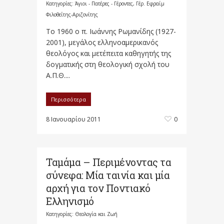
Κατηγορίες:
Άγιοι - Πατέρες - Γέροντες
,
Γέρ. Εφραίμ
Φιλοθεΐτης-Αριζονίτης
Το 1960 ο π. Ιωάννης Ρωμανίδης (1927-
2001), μεγάλος ελληνοαμερικανός
θεολόγος και μετέπειτα καθηγητής της
δογματικής στη θεολογική σχολή του
Α.Π.Θ....
Περισσότερα
8 Ιανουαρίου 2011
0
Ταμάμα – Περιμένοντας τα
σύνεφα: Μία ταινία και μία
αρχή για τον Ποντιακό
Ελληνισμό
Κατηγορίες:
Θεολογία και Ζωή