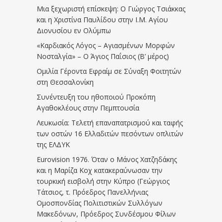
Μια ξεχωριστή επίσκεψη: Ο Γιώργος Τσιάκκας
και η Χριστίνα Παυλίδου στην Ι.Μ. Αγίου
Διονυσίου εν Ολύμπω
«Καρδιακός Λόγος – Αγιασμένων Μορφών
Νοσταλγία» – Ο Άγιος Παΐσιος (Β’ μέρος)
Ομιλία Γέροντα Εφραίμ σε Σύναξη Φοιτητών
στη Θεσσαλονίκη
Συνέντευξη του ηθοποιού Προκόπη
Αγαθοκλέους στην Πεμπτουσία
Λευκωσία: Τελετή επαναπατρισμού και ταφής
των οστών 16 Ελλαδιτών πεσόντων οπλιτών
της ΕΛΔΥΚ
Eurovision 1976. Όταν ο Μάνος Χατζηδάκης
και η Μαρίζα Κοχ κατακεραύνωσαν την
τουρκική εισβολή στην Κύπρο (Γεώργιος
Τάτσιος, τ. Πρόεδρος Πανελλήνιας
Ομοσπονδίας Πολιτιστικών Συλλόγων
Μακεδόνων, Πρόεδρος Συνδέσμου Φίλων