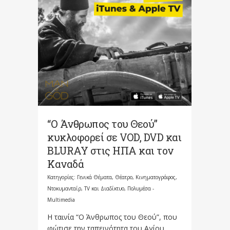
“Ο Άνθρωπος του Θεού”
κυκλοφορεί σε VOD, DVD και
BLURAY στις ΗΠΑ και τον
Καναδά
Κατηγορίες:
Γενικά Θέματα
,
Θέατρο, Κινηματογράφος,
Ντοκυμανταίρ, TV και Διαδίκτυο
,
Πολυμέσα -
Multimedia
Η ταινία “Ο Άνθρωπος του Θεού”, που
φώτισε την ταπεινότητα του Αγίου