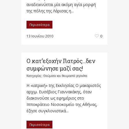
αναδεικνύεται μία ακόμη αγία μορφή
της πόλης της Λάρισας η...
Περισσότερα
13 Ιουνίου 2010
0
Ο κατ’εξοχήν Γιατρός…δεν
συμφώνησε μαζί σας!
Κατηγορίες:
Θαύματα και θαυμαστά γεγονότα
Η «ιατρική» της Εκκλησίας Ο μακαριστός
αρχιμ. Ευσέβιος Γιαννακάκης, όταν
διακονούσε ως εφημέριος στο
Ιπποκράτειο Νοσοκομείο της Αθήνας,
έζησε συγκλονιστικά...
Περισσότερα