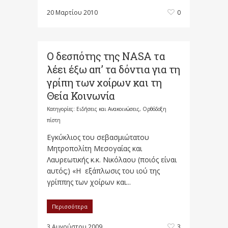
20 Μαρτίου 2010
0
Ο δεσπότης της NASA τα
λέει έξω απ’ τα δόντια για τη
γρίπη των χοίρων και τη
Θεία Κοινωνία
Κατηγορίες:
Ειδήσεις και Ανακοινώσεις
,
Ορθόδοξη
πίστη
Εγκύκλιος του σεβασμιώτατου
Μητροπολίτη Μεσογαίας και
Λαυρεωτικής κ.κ. Νικόλαου (ποιός είναι
αυτός;) «Η εξάπλωσις του ιού της
γρίππης των χοίρων και...
Περισσότερα
3 Αυγούστου 2009
3