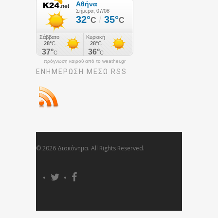
πρόγνωση καιρού από το weather.gr
ΕΝΗΜΈΡΩΣΉ ΜΕΣΩ RSS
© 2026 Διακόνημα. All Rights Reserved.