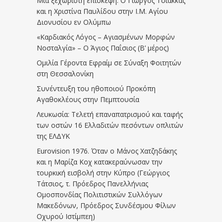
Μια ξεχωριστή επίσκεψη: Ο Γιώργος Τσιάκκας
και η Χριστίνα Παυλίδου στην Ι.Μ. Αγίου
Διονυσίου εν Ολύμπω
«Καρδιακός Λόγος – Αγιασμένων Μορφών
Νοσταλγία» – Ο Άγιος Παΐσιος (Β’ μέρος)
Ομιλία Γέροντα Εφραίμ σε Σύναξη Φοιτητών
στη Θεσσαλονίκη
Συνέντευξη του ηθοποιού Προκόπη
Αγαθοκλέους στην Πεμπτουσία
Λευκωσία: Τελετή επαναπατρισμού και ταφής
των οστών 16 Ελλαδιτών πεσόντων οπλιτών
της ΕΛΔΥΚ
Eurovision 1976. Όταν ο Μάνος Χατζηδάκης
και η Μαρίζα Κοχ κατακεραύνωσαν την
τουρκική εισβολή στην Κύπρο (Γεώργιος
Τάτσιος, τ. Πρόεδρος Πανελλήνιας
Ομοσπονδίας Πολιτιστικών Συλλόγων
Μακεδόνων, Πρόεδρος Συνδέσμου Φίλων
Οχυρού Ιστίμπεη)