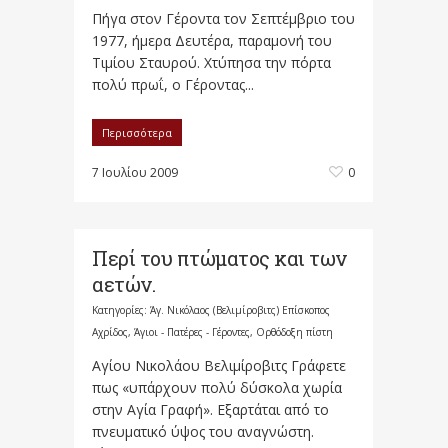
Πήγα στον Γέροντα τον Σεπτέμβριο του
1977, ήμερα Δευτέρα, παραμονή του
Τιμίου Σταυρού. Χτύπησα την πόρτα
πολύ πρωΐ, ο Γέροντας...
Περισσότερα
7 Ιουλίου 2009
0
Περί του πτώματος και των
αετών.
Κατηγορίες:
Άγ. Νικόλαος (Βελιμίροβιτς) Επίσκοπος
Αχρίδος
,
Άγιοι - Πατέρες - Γέροντες
,
Ορθόδοξη πίστη
Αγίου Νικολάου Βελιμίροβιτς Γράφετε
πως «υπάρχουν πολύ δύσκολα χωρία
στην Αγία Γραφή». Εξαρτάται από το
πνευματικό ύψος του αναγνώστη.