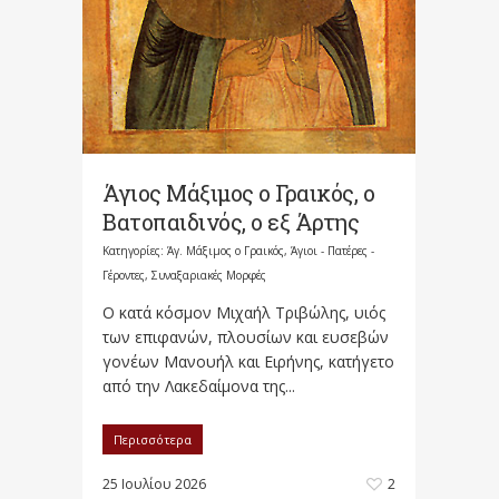
Άγιος Μάξιμος ο Γραικός, ο
Βατοπαιδινός, ο εξ Άρτης
Κατηγορίες:
Άγ. Μάξιμος ο Γραικός
,
Άγιοι - Πατέρες -
Γέροντες
,
Συναξαριακές Μορφές
Ο κατά κόσμον Μιχαήλ Τριβώλης, υιός
των επιφανών, πλουσίων και ευσεβών
γονέων Μανουήλ και Ειρήνης, κατήγετο
από την Λακεδαίμονα της...
Περισσότερα
25 Ιουλίου 2026
2