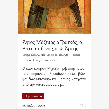
Άγιος Μάξιμος ο Γραικός, ο
Βατοπαιδινός, ο εξ Άρτης
Κατηγορίες:
Άγ. Μάξιμος ο Γραικός
,
Άγιοι - Πατέρες -
Γέροντες
,
Συναξαριακές Μορφές
Ο κατά κόσμον Μιχαήλ Τριβώλης, υιός
των επιφανών, πλουσίων και ευσεβών
γονέων Μανουήλ και Ειρήνης, κατήγετο
από την Λακεδαίμονα της...
Περισσότερα
25 Ιουλίου 2026
2