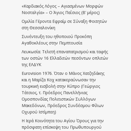
«Καρδιακός Λόγος – Αγιασμένων Μορφών
Νοσταλγία» – Ο Άγιος Παΐσιος (Β’ μέρος)
Ομιλία Γέροντα Εφραίμ σε Σύναξη Φοιτητών
στη Θεσσαλονίκη
Συνέντευξη του ηθοποιού Προκόπη
Αγαθοκλέους στην Πεμπτουσία
Λευκωσία: Τελετή επαναπατρισμού και ταφής
των οστών 16 Ελλαδιτών πεσόντων οπλιτών
της ΕΛΔΥΚ
Eurovision 1976. Όταν ο Μάνος Χατζηδάκης
και η Μαρίζα Κοχ κατακεραύνωσαν την
τουρκική εισβολή στην Κύπρο (Γεώργιος
Τάτσιος, τ. Πρόεδρος Πανελλήνιας
Ομοσπονδίας Πολιτιστικών Συλλόγων
Μακεδόνων, Πρόεδρος Συνδέσμου Φίλων
Οχυρού Ιστίμπεη)
Η Ιερά Κοινότητα του Αγίου Όρους για την
πρόσφατη επίσκεψη του Πρωθυπουργού