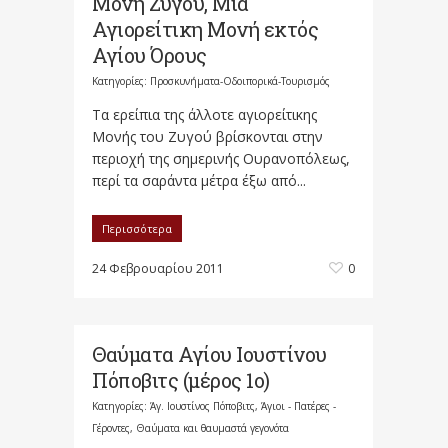
Μονή Ζυγού, Μία
Αγιορείτικη Μονή εκτός
Αγίου Όρους
Κατηγορίες:
Προσκυνήματα-Οδοιπορικά-Τουρισμός
Τα ερείπια της άλλοτε αγιορείτικης
Μονής του Ζυγού βρίσκονται στην
περιοχή της σημερινής Ουρανοπόλεως,
περί τα σαράντα μέτρα έξω από...
Περισσότερα
24 Φεβρουαρίου 2011
0
Θαύματα Αγίου Ιουστίνου
Πόποβιτς (μέρος 1ο)
Κατηγορίες:
Άγ. Ιουστίνος Πόποβιτς
,
Άγιοι - Πατέρες -
Γέροντες
,
Θαύματα και θαυμαστά γεγονότα