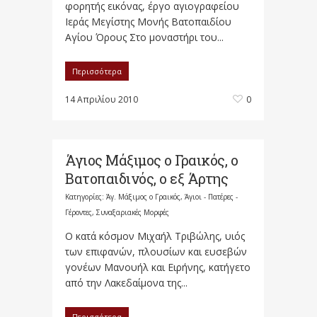
φορητής εικόνας, έργο αγιογραφείου
Ιεράς Μεγίστης Μονής Βατοπαιδίου
Αγίου Όρους Στο μοναστήρι του...
Περισσότερα
14 Απριλίου 2010
0
Άγιος Μάξιμος ο Γραικός, ο
Βατοπαιδινός, ο εξ Άρτης
Κατηγορίες:
Άγ. Μάξιμος ο Γραικός
,
Άγιοι - Πατέρες -
Γέροντες
,
Συναξαριακές Μορφές
Ο κατά κόσμον Μιχαήλ Τριβώλης, υιός
των επιφανών, πλουσίων και ευσεβών
γονέων Μανουήλ και Ειρήνης, κατήγετο
από την Λακεδαίμονα της...
Περισσότερα