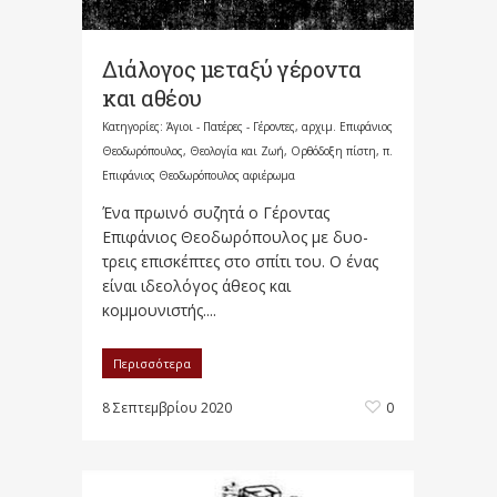
Διάλογος μεταξύ γέροντα
και αθέου
Κατηγορίες:
Άγιοι - Πατέρες - Γέροντες
,
αρχιμ. Επιφάνιος
Θεοδωρόπουλος
,
Θεολογία και Ζωή
,
Ορθόδοξη πίστη
,
π.
Επιφάνιος Θεοδωρόπουλος αφιέρωμα
Ένα πρωινό συζητά ο Γέροντας
Επιφάνιος Θεοδωρόπουλος με δυο-
τρεις επισκέπτες στο σπίτι του. Ο ένας
είναι ιδεολόγος άθεος και
κομμουνιστής....
Περισσότερα
8 Σεπτεμβρίου 2020
0