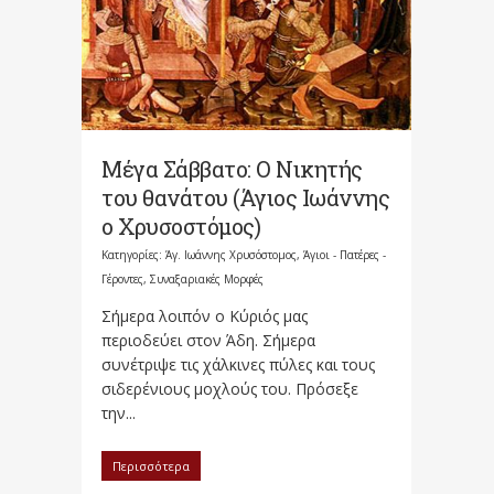
Μέγα Σάββατο: Ο Νικητής
του θανάτου (Άγιος Ιωάννης
ο Χρυσοστόμος)
Κατηγορίες:
Άγ. Ιωάννης Χρυσόστομος
,
Άγιοι - Πατέρες -
Γέροντες
,
Συναξαριακές Μορφές
Σήμερα λοιπόν ο Κύριός μας
περιοδεύει στον Άδη. Σήμερα
συνέτριψε τις χάλκινες πύλες και τους
σιδερένιους μοχλούς του. Πρόσεξε
την...
Περισσότερα