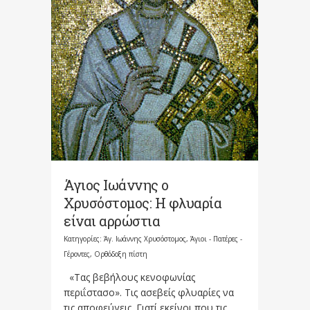
Άγιος Ιωάννης ο
Χρυσόστομος: Η φλυαρία
είναι αρρώστια
Κατηγορίες:
Άγ. Ιωάννης Χρυσόστομος
,
Άγιοι - Πατέρες -
Γέροντες
,
Ορθόδοξη πίστη
«Τας βεβήλους κενοφωνίας
περιΐστασο». Τις ασεβείς φλυαρίες να
τις αποφεύγεις. Γιατί εκείνοι που τις