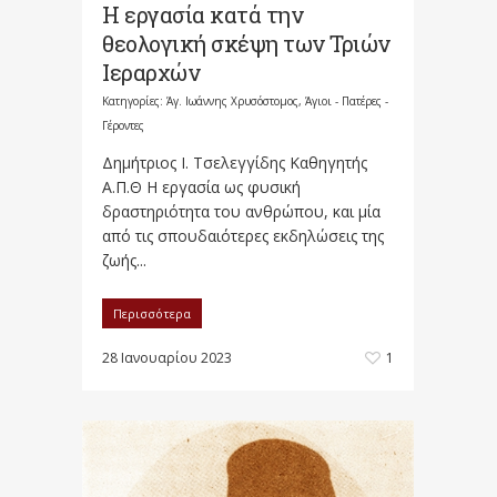
Η εργασία κατά την
θεολογική σκέψη των Τριών
Ιεραρχών
Κατηγορίες:
Άγ. Ιωάννης Χρυσόστομος
,
Άγιοι - Πατέρες -
Γέροντες
Δημήτριος Ι. Τσελεγγίδης Καθηγητής
Α.Π.Θ Η εργασία ως φυσική
δραστηριότητα του ανθρώπου, και μία
από τις σπουδαιότερες εκδηλώσεις της
ζωής...
Περισσότερα
28 Ιανουαρίου 2023
1