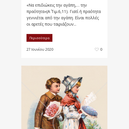
«Να επιδιώκεις την αγάπη,… την
πραότητα»(Α΄ Τιμ.6,11). Γιατί ή πραότητα
γεννιέται από την αγάπη. Είναι πολλές
οι αρετές που ταιριάζουν...
Περισσότερα
27 Ιουνίου 2020
0