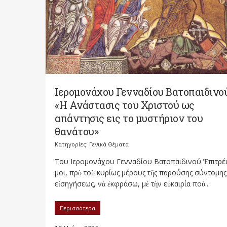
Ιερομονάχου Γενναδίου Βατοπαιδινού
«Η Ανάστασις του Χριστού ως
απάντησις εις το μυστήριον του
θανάτου»
Κατηγορίες:
Γενικά Θέματα
Του Ιερομονάχου Γενναδίου Βατοπαιδινού Ἐπιτρέ
μοι, πρὸ τοῦ κυρίως μέρους τῆς παρούσης σύντομης
εἰσηγήσεως, νὰ ἐκφράσω, μὲ τὴν εὐκαιρία ποὺ...
Περισσότερα