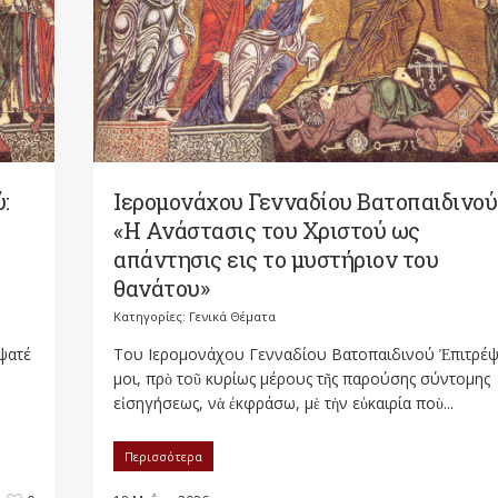
:
Ιερομονάχου Γενναδίου Βατοπαιδινού
«Η Ανάστασις του Χριστού ως
απάντησις εις το μυστήριον του
θανάτου»
Κατηγορίες:
Γενικά Θέματα
ψατέ
Του Ιερομονάχου Γενναδίου Βατοπαιδινού Ἐπιτρέψ
μοι, πρὸ τοῦ κυρίως μέρους τῆς παρούσης σύντομης
εἰσηγήσεως, νὰ ἐκφράσω, μὲ τὴν εὐκαιρία ποὺ...
Περισσότερα