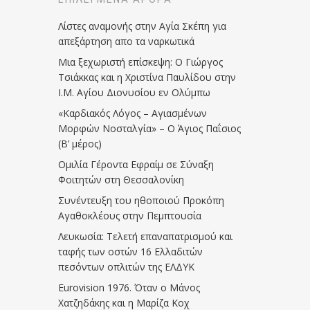
Λίστες αναμονής στην Αγία Σκέπη για
απεξάρτηση απο τα ναρκωτικά
Μια ξεχωριστή επίσκεψη: Ο Γιώργος
Τσιάκκας και η Χριστίνα Παυλίδου στην
Ι.Μ. Αγίου Διονυσίου εν Ολύμπω
«Καρδιακός Λόγος – Αγιασμένων
Μορφών Νοσταλγία» – Ο Άγιος Παΐσιος
(Β’ μέρος)
Ομιλία Γέροντα Εφραίμ σε Σύναξη
Φοιτητών στη Θεσσαλονίκη
Συνέντευξη του ηθοποιού Προκόπη
Αγαθοκλέους στην Πεμπτουσία
Λευκωσία: Τελετή επαναπατρισμού και
ταφής των οστών 16 Ελλαδιτών
πεσόντων οπλιτών της ΕΛΔΥΚ
Eurovision 1976. Όταν ο Μάνος
Χατζηδάκης και η Μαρίζα Κοχ