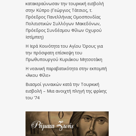
κατακεραύνωσαν την τουρκική εισβολή
στην Κύπρο (Γεώργιος Τάτσιος, τ.
Πρόεδρος Πανελλήνιας Ομοσπονδίας
Πολιτιστικών Συλλόγων Μακεδόνων,
Πρόεδρος Συνδέσμου Φίλων Οχυρού
Ιστίμπεη)
Η Ιερά Κοινότητα του Αγίου Όρους για
την πρόσφατη επίσκεψη του
Πρωθυπουργού Κυριάκου Μητσοτάκη
Η νεανική παραβατικότητα στην εκπομπή
«Άκου Φίλε»
Βιασμοί γυναικών κατά την Τουρκική
εισβολή – Μια ανοιχτή πληγή της φρίκης
του ’74