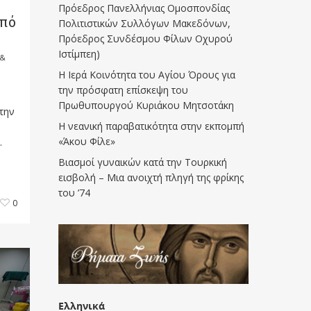
Πρόεδρος Πανελλήνιας Ομοσπονδίας
από
Πολιτιστικών Συλλόγων Μακεδόνων,
Πρόεδρος Συνδέσμου Φίλων Οχυρού
Ιστίμπεη)
 &
Η Ιερά Κοινότητα του Αγίου Όρους για
την πρόσφατη επίσκεψη του
Πρωθυπουργού Κυριάκου Μητσοτάκη
την
Η νεανική παραβατικότητα στην εκπομπή
«Άκου Φίλε»
.
Βιασμοί γυναικών κατά την Τουρκική
εισβολή – Μια ανοιχτή πληγή της φρίκης
του ’74
0
Ελληνικά