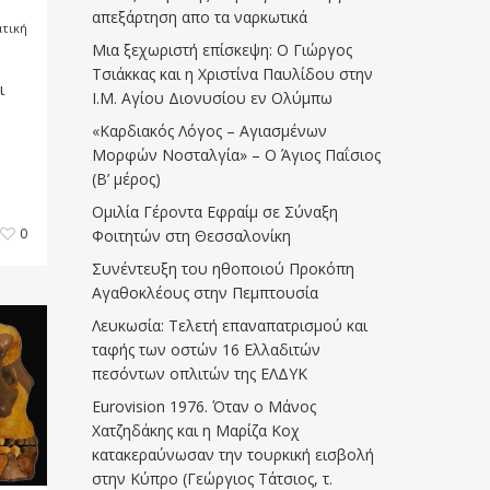
απεξάρτηση απο τα ναρκωτικά
ατική
Μια ξεχωριστή επίσκεψη: Ο Γιώργος
Τσιάκκας και η Χριστίνα Παυλίδου στην
ι
Ι.Μ. Αγίου Διονυσίου εν Ολύμπω
«Καρδιακός Λόγος – Αγιασμένων
Μορφών Νοσταλγία» – Ο Άγιος Παΐσιος
(Β’ μέρος)
Ομιλία Γέροντα Εφραίμ σε Σύναξη
0
Φοιτητών στη Θεσσαλονίκη
Συνέντευξη του ηθοποιού Προκόπη
Αγαθοκλέους στην Πεμπτουσία
Λευκωσία: Τελετή επαναπατρισμού και
ταφής των οστών 16 Ελλαδιτών
πεσόντων οπλιτών της ΕΛΔΥΚ
Eurovision 1976. Όταν ο Μάνος
Χατζηδάκης και η Μαρίζα Κοχ
κατακεραύνωσαν την τουρκική εισβολή
στην Κύπρο (Γεώργιος Τάτσιος, τ.