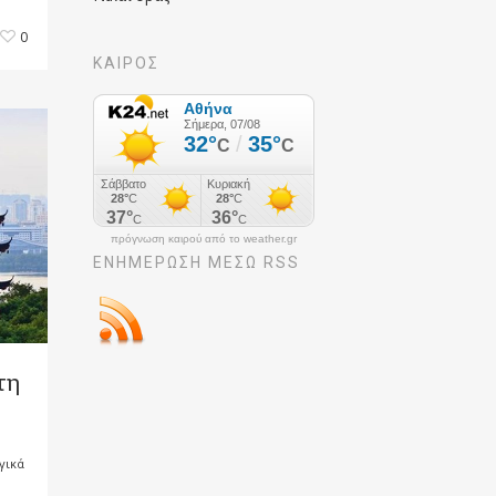
0
ΚΑΙΡΟΣ
πρόγνωση καιρού από το weather.gr
ΕΝΗΜΈΡΩΣΉ ΜΕΣΩ RSS
τη
γικά