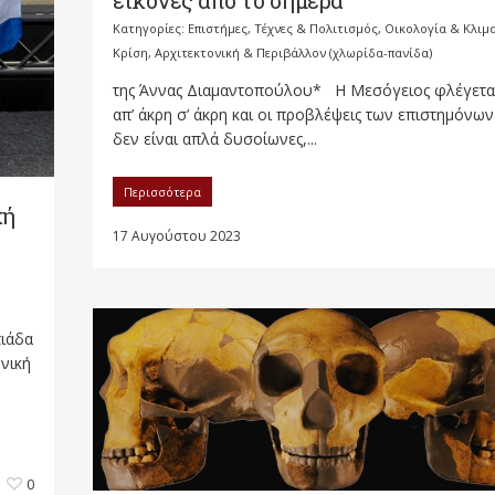
εικόνες από το σήμερα
Κατηγορίες:
Επιστήμες, Τέχνες & Πολιτισμός
,
Οικολογία & Κλιμ
Κρίση, Αρχιτεκτονική & Περιβάλλον (χλωρίδα-πανίδα)
της Άννας Διαμαντοπούλου* Η Μεσόγειος φλέγετα
απ’ άκρη σ’ άκρη και οι προβλέψεις των επιστημόνων
δεν είναι απλά δυσοίωνες,...
Περισσότερα
κή
17 Αυγούστου 2023
πιάδα
νική
0