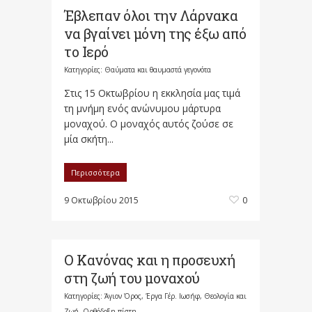
Έβλεπαν όλοι την Λάρνακα
να βγαίνει μόνη της έξω από
το Ιερό
Κατηγορίες:
Θαύματα και θαυμαστά γεγονότα
Στις 15 Οκτωβρίου η εκκλησία μας τιμά
τη μνήμη ενός ανώνυμου μάρτυρα
μοναχού. Ο μοναχός αυτός ζούσε σε
μία σκήτη...
Περισσότερα
9 Οκτωβρίου 2015
0
Ο Κανόνας και η προσευχή
στη ζωή του μοναχού
Κατηγορίες:
Άγιον Όρος
,
Έργα Γέρ. Ιωσήφ
,
Θεολογία και
Ζωή
,
Ορθόδοξη πίστη