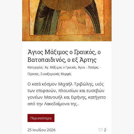
Άγιος Μάξιμος ο Γραικός, ο
Βατοπαιδινός, ο εξ Άρτης
Κατηγορίες:
Άγ. Μάξιμος ο Γραικός
,
Άγιοι - Πατέρες -
Γέροντες
,
Συναξαριακές Μορφές
Ο κατά κόσμον Μιχαήλ Τριβώλης, υιός
των επιφανών, πλουσίων και ευσεβών
γονέων Μανουήλ και Ειρήνης, κατήγετο
από την Λακεδαίμονα της...
Περισσότερα
25 Ιουλίου 2026
2