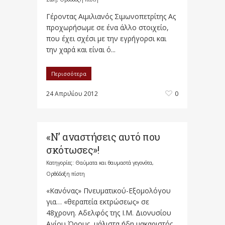
Γέροντας Αιμιλιανός Σιμωνοπετρίτης Ας
προχωρήσωμε σε ένα άλλο στοιχείο,
που έχει σχέσι με την εγρήγορσι και
την χαρά και είναι ό...
Περισσότερα
24 Απριλίου 2012
0
«Ν’ αναστήσεις αυτό που
σκότωσες»!
Κατηγορίες:
Θαύματα και θαυμαστά γεγονότα
,
Ορθόδοξη πίστη
«Κανόνας» Πνευματικού-Εξομολόγου
για… «θεραπεία εκτρώσεως» σε
48χρονη. Αδελφός της Ι.Μ. Διονυσίου
Αγίου Όρους, μάλιστα ήδη μακαριστός