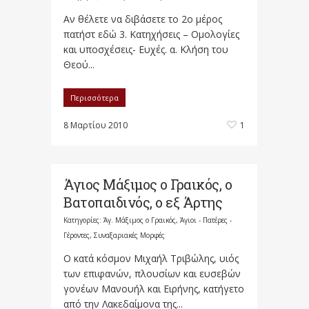
Αν θέλετε να διβάσετε το 2ο μέρος
πατήστ εδώ 3. Κατηχήσεις – Ομολογίες
και υποσχέσεις- Ευχές. α. Κλήση του
Θεού...
Περισσότερα
8 Μαρτίου 2010
1
Άγιος Μάξιμος ο Γραικός, ο
Βατοπαιδινός, ο εξ Άρτης
Κατηγορίες:
Άγ. Μάξιμος ο Γραικός
,
Άγιοι - Πατέρες -
Γέροντες
,
Συναξαριακές Μορφές
Ο κατά κόσμον Μιχαήλ Τριβώλης, υιός
των επιφανών, πλουσίων και ευσεβών
γονέων Μανουήλ και Ειρήνης, κατήγετο
από την Λακεδαίμονα της...