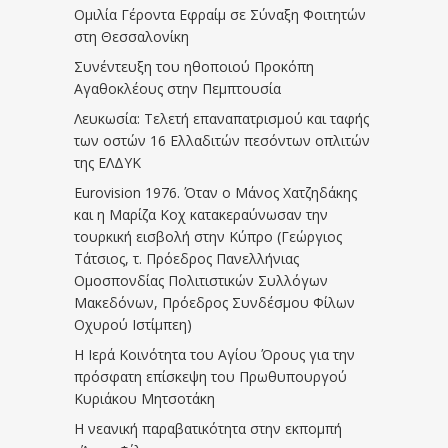
Ομιλία Γέροντα Εφραίμ σε Σύναξη Φοιτητών
στη Θεσσαλονίκη
Συνέντευξη του ηθοποιού Προκόπη
Αγαθοκλέους στην Πεμπτουσία
Λευκωσία: Τελετή επαναπατρισμού και ταφής
των οστών 16 Ελλαδιτών πεσόντων οπλιτών
της ΕΛΔΥΚ
Eurovision 1976. Όταν ο Μάνος Χατζηδάκης
και η Μαρίζα Κοχ κατακεραύνωσαν την
τουρκική εισβολή στην Κύπρο (Γεώργιος
Τάτσιος, τ. Πρόεδρος Πανελλήνιας
Ομοσπονδίας Πολιτιστικών Συλλόγων
Μακεδόνων, Πρόεδρος Συνδέσμου Φίλων
Οχυρού Ιστίμπεη)
Η Ιερά Κοινότητα του Αγίου Όρους για την
πρόσφατη επίσκεψη του Πρωθυπουργού
Κυριάκου Μητσοτάκη
Η νεανική παραβατικότητα στην εκπομπή