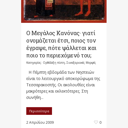
Ο Μεγάλος Κανόνας· γιατί
ονομάζεται έτσι, ποιος τον
έγραψε, πότε ψάλλεται και
ποιο το περιεχόμενό του;
Κατηγορίες:
Ορθόδοξη πίστη
,
Συναξαριακές Μορφές
Η Πέμπτη εβδομάδα των Νηστειών
είναι το λειτουργικό αποκορύφωμα της
Τεσσαρακοστής. Οι ακολουθίες είναι
μακρότερες και εκλεκτότερες. Στη
συνήθη...
Περισσότερα
2 Απριλίου 2009
0