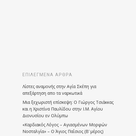
ΕΠΙΛΕΓΜΈΝΑ ΆΡΘΡΑ
Λίστες αναμονής στην Αγία Σκέπη για
απεξάρτηση απο τα ναρκωτικά
Μια ξεχωριστή επίσκεψη: Ο Γιώργος Τσιάκκας
και η Χριστίνα Παυλίδου στην Ι.Μ. Αγίου
Διονυσίου εν Ολύμπω
«Καρδιακός Λόγος – Αγιασμένων Μορφών
Νοσταλγία» – Ο Άγιος Παΐσιος (Β’ μέρος)