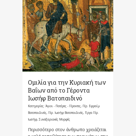
Ομιλία για την Κυριακή των
Βαΐων από το Γέροντα
Ιωσήφ Βατοπαιδινό
Κατηγορίες:
Άγιοι - Πατέρες - Γέροντες
,
Γέρ. Εφραίμ
Βατοπαιδινός
,
Γέρ. Ιωσήφ Βατοπαιδινός
,
Έργα Γέρ.
Ιωσήφ
,
Συναξαριακές Μορφές
Περισσότερο στον άνθρωπο χρειάζεται