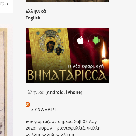
0
Ελληνικά
English
Ελληνικά: (
Android
,
iPhone
)
ΣΥΝΑΞΆΡΙ
►►γιορτάζουν σήμερα Σαβ 08 Αυγ
2026: Μυρων, Τριανταφυλλιά, Φύλλη,
Φύλλια, Φιλιώ, Φιλλίτσα,