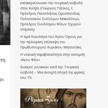
κατακεραύνωσαν την τουρκική εισβολή
στην Κύπρο (Γεώργιος Τάτσιος, τ.
Πρόεδρος Πανελλήνιας Ομοσπονδίας
Πολιτιστικών Συλλόγων Μακεδόνων,
Πρόεδρος Συνδέσμου Φίλων Οχυρού
Ιστίμπεη)
Η Ιερά Κοινότητα του Αγίου Όρους για
την πρόσφατη επίσκεψη του
Πρωθυπουργού Κυριάκου Μητσοτάκη
Η νεανική παραβατικότητα στην εκπομπή
ώτη
«Άκου Φίλε»
Βιασμοί γυναικών κατά την Τουρκική
εισβολή – Μια ανοιχτή πληγή της φρίκης
του ’74
αβε