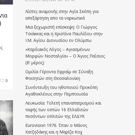
Λίστες αναμονής στην Αγία Σκέπη για
νια
απεξάρτηση απο τα ναρκωτικά
)
Μια ξεχωριστή επίσκεψη: Ο Γιώργος
Τσιάκκας και η Χριστίνα Παυλίδου στην
Ι.Μ. Αγίου Διονυσίου εν Ολύμπω
ος
«Καρδιακός Λόγος – Αγιασμένων
Μορφών Νοσταλγία» – Ο Άγιος Παΐσιος
(Β’ μέρος)
Ομιλία Γέροντα Εφραίμ σε Σύναξη
Φοιτητών στη Θεσσαλονίκη
0
Συνέντευξη του ηθοποιού Προκόπη
Αγαθοκλέους στην Πεμπτουσία
Λευκωσία: Τελετή επαναπατρισμού και
ταφής των οστών 16 Ελλαδιτών
πεσόντων οπλιτών της ΕΛΔΥΚ
Eurovision 1976. Όταν ο Μάνος
Χατζηδάκης και η Μαρίζα Κοχ