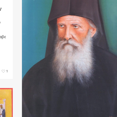
ν
ά
λαβε
1