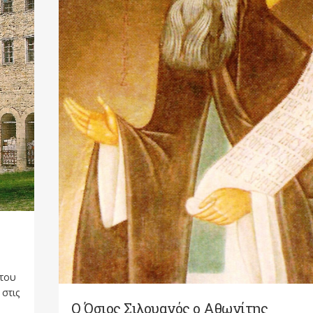
 του
στις
Ο Όσιος Σιλουανός ο Αθωνίτης