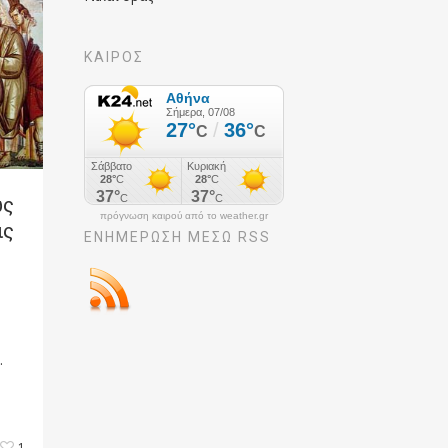
ΚΑΙΡΟΣ
ως
πρόγνωση καιρού από το weather.gr
ις
ΕΝΗΜΈΡΩΣΉ ΜΕΣΩ RSS
.
1