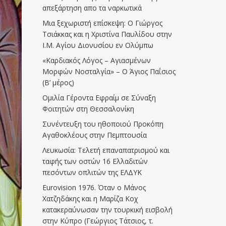
απεξάρτηση απο τα ναρκωτικά
Μια ξεχωριστή επίσκεψη: Ο Γιώργος
Τσιάκκας και η Χριστίνα Παυλίδου στην
Ι.Μ. Αγίου Διονυσίου εν Ολύμπω
«Καρδιακός Λόγος – Αγιασμένων
Μορφών Νοσταλγία» – Ο Άγιος Παΐσιος
(Β’ μέρος)
Ομιλία Γέροντα Εφραίμ σε Σύναξη
Φοιτητών στη Θεσσαλονίκη
Συνέντευξη του ηθοποιού Προκόπη
Αγαθοκλέους στην Πεμπτουσία
Λευκωσία: Τελετή επαναπατρισμού και
ταφής των οστών 16 Ελλαδιτών
πεσόντων οπλιτών της ΕΛΔΥΚ
Eurovision 1976. Όταν ο Μάνος
Χατζηδάκης και η Μαρίζα Κοχ
κατακεραύνωσαν την τουρκική εισβολή
στην Κύπρο (Γεώργιος Τάτσιος, τ.