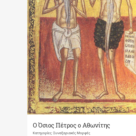
Ο Όσιος Πέτρος ο Αθωνίτης
Κατηγορίες:
Συναξαριακές Μορφές