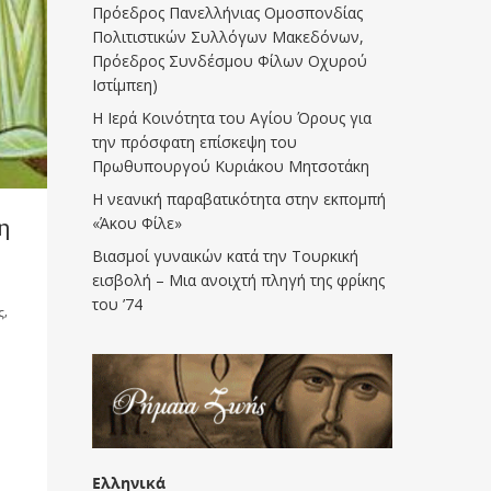
Πρόεδρος Πανελλήνιας Ομοσπονδίας
Πολιτιστικών Συλλόγων Μακεδόνων,
Πρόεδρος Συνδέσμου Φίλων Οχυρού
Ιστίμπεη)
Η Ιερά Κοινότητα του Αγίου Όρους για
την πρόσφατη επίσκεψη του
Πρωθυπουργού Κυριάκου Μητσοτάκη
Η νεανική παραβατικότητα στην εκπομπή
η
«Άκου Φίλε»
Βιασμοί γυναικών κατά την Τουρκική
εισβολή – Μια ανοιχτή πληγή της φρίκης
του ’74
ς
,
Ελληνικά