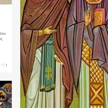
 του
ος
1