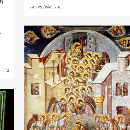
ή
29 Οκτωβρίου 2025
.
2