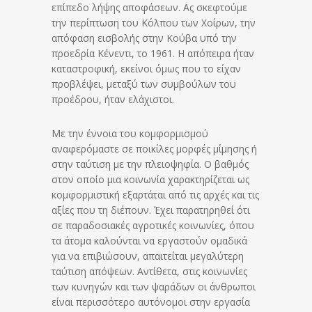
επίπεδο λήψης αποφάσεων. Ας σκεφτούμε
την περίπτωση του Κόλπου των Χοίρων, την
απόφαση εισβολής στην Κούβα υπό την
προεδρία Κένεντι, το 1961. Η απόπειρα ήταν
καταστροφική, εκείνοι όμως που το είχαν
προβλέψει, μεταξύ των συμβούλων του
προέδρου, ήταν ελάχιστοι.
Με την έννοια του κομφορμισμού
αναφερόμαστε σε ποικίλες μορφές μίμησης ή
στην ταύτιση με την πλειοψηφία. Ο βαθμός
στον οποίο μια κοινωνία χαρακτηρίζεται ως
κομφορμιστική εξαρτάται από τις αρχές και τις
αξίες που τη διέπουν. Έχει παρατηρηθεί ότι
σε παραδοσιακές αγροτικές κοινωνίες, όπου
τα άτομα καλούνται να εργαστούν ομαδικά
για να επιβιώσουν, απαιτείται μεγαλύτερη
ταύτιση απόψεων. Αντίθετα, στις κοινωνίες
των κυνηγών και των ψαράδων οι άνθρωποι
είναι περισσότερο αυτόνομοι στην εργασία