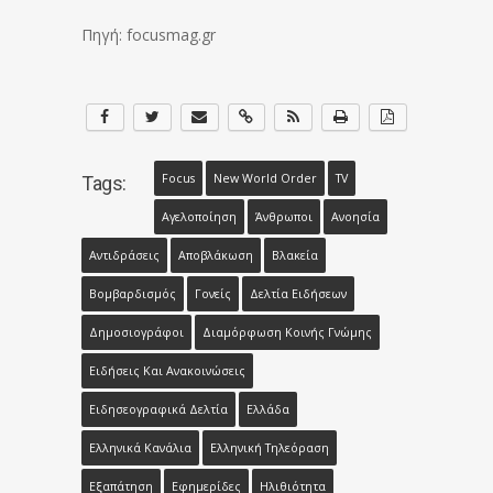
Πηγή: focusmag.gr
Focus
New World Order
TV
Tags:
Αγελοποίηση
Άνθρωποι
Ανοησία
Αντιδράσεις
Αποβλάκωση
Βλακεία
Βομβαρδισμός
Γονείς
Δελτία Ειδήσεων
Δημοσιογράφοι
Διαμόρφωση Κοινής Γνώμης
Ειδήσεις Και Ανακοινώσεις
Ειδησεογραφικά Δελτία
Ελλάδα
Ελληνικά Κανάλια
Ελληνική Τηλεόραση
Εξαπάτηση
Εφημερίδες
Ηλιθιότητα