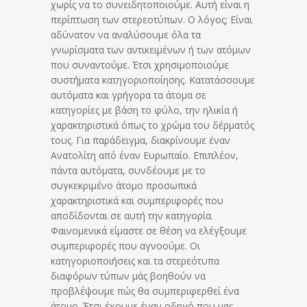
χωρίς να το συνειδητοποιούμε. Αυτή είναι η
περίπτωση των στερεοτύπων. Ο λόγος; Είναι
αδύνατον να αναλύσουμε όλα τα
γνωρίσματα των αντικειμένων ή των ατόμων
που συναντούμε. Έτσι χρησιμοποιούμε
συστήματα κατηγοριοποίησης. Κατατάσσουμε
αυτόματα και γρήγορα τα άτομα σε
κατηγορίες με βάση το φύλο, την ηλικία ή
χαρακτηριστικά όπως το χρώμα του δέρματός
τους. Για παράδειγμα, διακρίνουμε έναν
Ανατολίτη από έναν Ευρωπαίο. Επιπλέον,
πάντα αυτόματα, συνδέουμε με το
συγκεκριμένο άτομο προσωπικά
χαρακτηριστικά και συμπεριφορές που
αποδίδονται σε αυτή την κατηγορία.
Φαινομενικά είμαστε σε θέση να ελέγξουμε
συμπεριφορές που αγνοούμε. Οι
κατηγοριοποιήσεις και τα στερεότυπα
διαφόρων τύπων μάς βοηθούν να
προβλέψουμε πώς θα συμπεριφερθεί ένα
άτομο. Έτσι έχουμε έναν οδηγό που μας