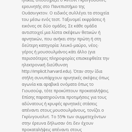
ερευνητής στο Πανεπιστήμιο της
Ουάσινγκτον. Ο ειδικός συλλέγει τα στοιχεία
του μέσω ενός τεστ. Ταξινομεί εκφράσεις ή
εικόνες σε δύο ομάδες. Σε κάθε ομάδα
αντιστοιχεί μια λίστα σκέψεων θετικών ή
αρνητικών, που ανήκει στην πρώτη ή στη
δεύτερη κατηγορία: λευκό-μαύρο, νέος-
γέρος ή μουσουλμάνος-κάτι άλλο (για
περισσότερες πληροφορίες επισκεφθείτε την
ηλεκτρονική διεύθυνση
http://implicit.harvard.edu). Όταν στην ίδια
στήλη συνυπάρχουν αρνητικές σκέψεις όπως
αγωνία και αραβικά ονόματα όπως το
Γιουσούφ, τότε προκύπτουν προκαταλήψεις.
Επίσης παρατηρούνται προτιμήσεις για τους
αδύνατους ή κρυφές αρνητικές στάσεις
απέναντι στους μουσουλμάνους, τονίζει ο
Γκρίνγουολντ. Το 55% των συμμετεχόντων
στην έρευνα δήλωσαν ότι δεν έχουν
προκαταλήψεις απέναντι στους