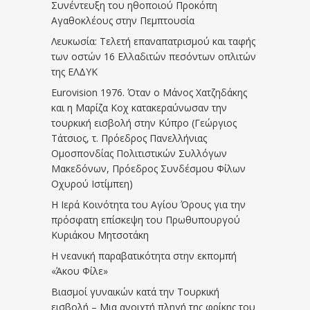
Συνέντευξη του ηθοποιού Προκόπη
Αγαθοκλέους στην Πεμπτουσία
Λευκωσία: Τελετή επαναπατρισμού και ταφής
των οστών 16 Ελλαδιτών πεσόντων οπλιτών
της ΕΛΔΥΚ
Eurovision 1976. Όταν ο Μάνος Χατζηδάκης
και η Μαρίζα Κοχ κατακεραύνωσαν την
τουρκική εισβολή στην Κύπρο (Γεώργιος
Τάτσιος, τ. Πρόεδρος Πανελλήνιας
Ομοσπονδίας Πολιτιστικών Συλλόγων
Μακεδόνων, Πρόεδρος Συνδέσμου Φίλων
Οχυρού Ιστίμπεη)
Η Ιερά Κοινότητα του Αγίου Όρους για την
πρόσφατη επίσκεψη του Πρωθυπουργού
Κυριάκου Μητσοτάκη
Η νεανική παραβατικότητα στην εκπομπή
«Άκου Φίλε»
Βιασμοί γυναικών κατά την Τουρκική
εισβολή – Μια ανοιχτή πληγή της φρίκης του