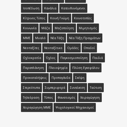
Ισοπέδωση
Κανάλια
Κατευθυνόμενοι
Κίτρινος Τύπος
Κοινή Γνώμη
Κοινοτοπίες
Κοινωνία
Μάζα
Μαζοποίηση
Μιμητισμός
ΜΜΕ
Μυαλό
Νέα Τάξη
Νέα Τάξη Πραγμάτων
Νεοταξίτες
Νεοταξίτικο
Ομάδες
Οπαδοί
Οχλοκρατία
Όχλος
Παγκοσμιοποίηση
Παιδιά
Παραπλάνηση
Πλειοψηφία
Πλύση Εγκεφάλου
Προκαταλήψεις
Προπαγάνδα
Σκέψη
Στερεότυπα
Συμπεριφορά
Συναίνεση
Ταύτιση
Τηλεόραση
Τύπος
Φανατισμός
Χειραγώγηση
Χειραγώγηση ΜΜΕ
Ψυχολογικοί Μηχανισμοί