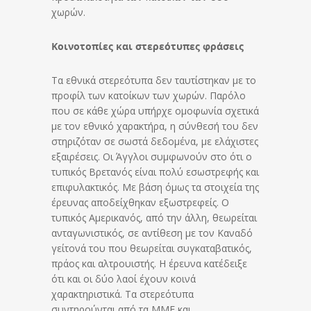
χωρών.
Κοινοτοπίες και στερεότυπες φράσεις
Τα εθνικά στερεότυπα δεν ταυτίστηκαν με το
προφίλ των κατοίκων των χωρών. Παρόλο
που σε κάθε χώρα υπήρχε ομοφωνία σχετικά
με τον εθνικό χαρακτήρα, η σύνθεσή του δεν
στηριζόταν σε σωστά δεδομένα, με ελάχιστες
εξαιρέσεις. Οι Άγγλοι συμφωνούν στο ότι ο
τυπικός Βρετανός είναι πολύ εσωστρεφής και
επιφυλακτικός. Με βάση όμως τα στοιχεία της
έρευνας αποδείχθηκαν εξωστρεφείς. Ο
τυπικός Αμερικανός, από την άλλη, θεωρείται
ανταγωνιστικός, σε αντίθεση με τον Καναδό
γείτονά του που θεωρείται συγκαταβατικός,
πράος και αλτρουιστής. Η έρευνα κατέδειξε
ότι και οι δύο λαοί έχουν κοινά
χαρακτηριστικά. Τα στερεότυπα
συντηρούνται από τα ΜΜΕ και