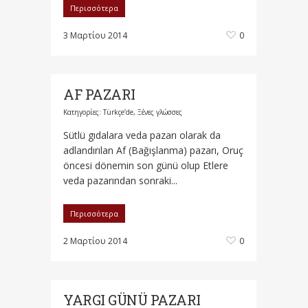
Περισσότερα
3 Μαρτίου 2014
0
AF PAZARI
Κατηγορίες:
Türkçe’de
,
Ξένες γλώσσες
Sütlü gıdalara veda pazarı olarak da
adlandırılan Af (Bağışlanma) pazarı, Oruç
öncesi dönemin son günü olup Etlere
veda pazarından sonraki...
Περισσότερα
2 Μαρτίου 2014
0
YARGI GÜNÜ PAZARI