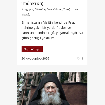
Τούρκικα)
Κατηγορίες:
Türkçe’de
,
Ξένες γλώσσες
,
Συναξαριακές
Μορφές
Ermenistan’ın Melitini kentinde Fırat
nehrine yakın bir yerde Pavlos ve
Dionisia adında bir çift yaşamaktaydı. Bu
çiftin çocuğu yoktu ve...
Περισσότερα
20 Ιανουαρίου 2026
1