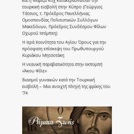
και η Μαρίζα Κοχ κατακεραύνωσαν την
τουρκική εισβολή στην Κύπρο (Γεώργιος
Τάτσιος, τ. Πρόεδρος Πανελλήνιας
Ομοσπονδίας Πολιτιστικών Συλλόγων
Μακεδόνων, Πρόεδρος Συνδέσμου Φίλων
Οχυρού Ιστίμπεη)
Η Ιερά Κοινότητα του Αγίου Όρους για την
πρόσφατη επίσκεψη του Πρωθυπουργού
Κυριάκου Μητσοτάκη
Η νεανική παραβατικότητα στην εκπομπή
«Άκου Φίλε»
Βιασμοί γυναικών κατά την Τουρκική
εισβολή – Μια ανοιχτή πληγή της φρίκης του
’74