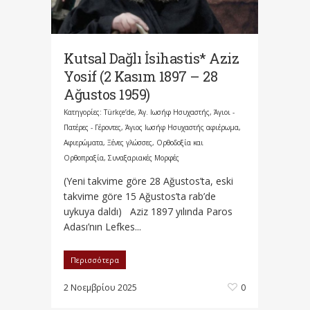
Kutsal Dağlı İsihastis* Aziz
Yosif (2 Kasım 1897 – 28
Ağustos 1959)
Κατηγορίες:
Türkçe’de
,
Άγ. Ιωσήφ Ησυχαστής
,
Άγιοι -
Πατέρες - Γέροντες
,
Άγιος Ιωσήφ Ησυχαστής αφιέρωμα
,
Αφιερώματα
,
Ξένες γλώσσες
,
Ορθοδοξία και
Ορθοπραξία
,
Συναξαριακές Μορφές
(Yeni takvime göre 28 Ağustos’ta, eski
takvime göre 15 Ağustos’ta rab’de
uykuya daldı) Aziz 1897 yılında Paros
Adası’nın Lefkes...
Περισσότερα
2 Νοεμβρίου 2025
0