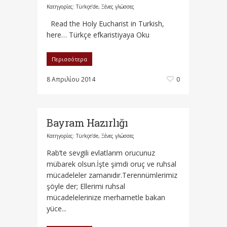
Κατηγορίες:
Türkçe’de
,
Ξένες γλώσσες
Read the Holy Eucharist in Turkish,
here… Türkçe efkaristiyaya Oku
Περισσότερα
8 Απριλίου 2014
0
Bayram Hazırlığı
Κατηγορίες:
Türkçe’de
,
Ξένες γλώσσες
Rab’te sevgili evlatlarım orucunuz
mübarek olsun.İşte şimdi oruç ve ruhsal
mücadeleler zamanıdır.Terennümlerimiz
şöyle der; Ellerimi ruhsal
mücadelelerinize merhametle bakan
yüce...