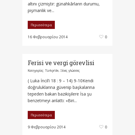
altını çizmiştir: günahkârların durumu,
pişmanlık ve...
Περισσότερα
16 Φεβρουαρίου 2014
0
Ferisi ve vergi görevlisi
Κατηγορίες:
Türkçe’de
,
Ξένες γλώσσες
( Luka İncil’i 18 : 9 – 14) 9-10Kendi
doğruluklarına güvenip başkalarına
tepeden bakan bazıkişilere İsa şu
benzetmeyi anlattı: «Biri...
Περισσότερα
9 Φεβρουαρίου 2014
0