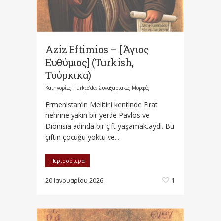
Aziz Eftimios – [Άγιος
Ευθύμιος] (Turkish,
Τούρκικα)
Κατηγορίες:
Türkçe’de
,
Συναξαριακές Μορφές
Ermenistan’ın Melitini kentinde Fırat
nehrine yakın bir yerde Pavlos ve
Dionisia adında bir çift yaşamaktaydı. Bu
çiftin çocuğu yoktu ve...
Περισσότερα
20 Ιανουαρίου 2026
1