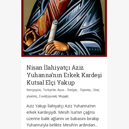
Nisan İlahiyatçı Aziz
Yuhanna’nın Erkek Kardeşi
Kutsal Elçi Yakup
Κατηγορίες:
Türkçe’de
,
Άγιοι - Πατέρες - Γέροντες
,
Ξένες
γλώσσες
,
Συναξαριακές Μορφές
Aziz Yakup İlahiyatçı Aziz Yuhanna’nın
erkek kardeşiydi. Mesih İsa’nın çağrısı
üzerine balık ağlarını ve babasını bırakıp
Yuhanna’yla birlikte Mesih’in ardından...