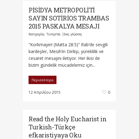
PİSİDYA METROPOLİTİ
SAYIN SOTİRİOS TRAMBAS
2015 PASKALYA MESAJI
Κατηγορίες:
Türkçe’de
,
Ξένες γλώσσες
“Korkmayın! (Matta 28:5)” Rab’de sevgili
kardeşler, Mesih’in Dirilişi, yüreklilik ve
cesaret mesajını iletiyor. Her ikisi de
bizim gündelik mücadelemiz için...
Περισσότερα
12 Απριλίου 2015
0
Read the Holy Eucharist in
Turkish-Türkçe
efkaristiyaya Oku