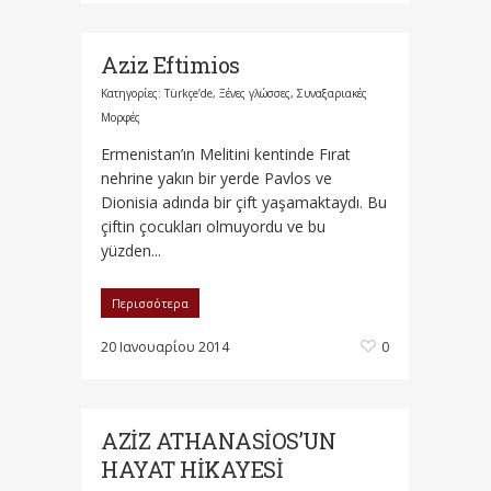
Aziz Eftimios
Κατηγορίες:
Türkçe’de
,
Ξένες γλώσσες
,
Συναξαριακές
Μορφές
Ermenistan’ın Melitini kentinde Fırat
nehrine yakın bir yerde Pavlos ve
Dionisia adında bir çift yaşamaktaydı. Bu
çiftin çocukları olmuyordu ve bu
yüzden...
Περισσότερα
20 Ιανουαρίου 2014
0
AZİZ ATHANASİOS’UN
HAYAT HİKAYESİ