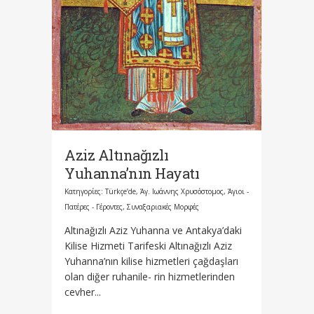
Aziz Altınağızlı
Yuhanna’nın Hayatı
Κατηγορίες:
Türkçe’de
,
Άγ. Ιωάννης Χρυσόστομος
,
Άγιοι -
Πατέρες - Γέροντες
,
Συναξαριακές Μορφές
Altınağızlı Aziz Yuhanna ve Antakya’daki
Kilise Hizmeti Tarifeski Altınağızlı Aziz
Yuhanna’nın kilise hizmetleri çağdaşları
olan diğer ruhanile- rin hizmetlerinden
cevher...