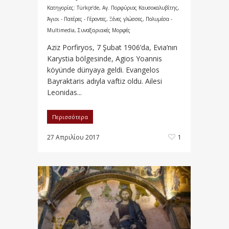
Κατηγορίες:
Türkçe’de
,
Αγ. Πορφύριος Καυσοκαλυβίτης
,
Άγιοι - Πατέρες - Γέροντες
,
Ξένες γλώσσες
,
Πολυμέσα -
Multimedia
,
Συναξαριακές Μορφές
Aziz Porfiryos, 7 Şubat 1906’da, Evia’nın
Karystia bölgesinde, Agios Yoannis
köyünde dünyaya geldi. Evangelos
Bayraktaris adıyla vaftiz oldu. Ailesi
Leonidas...
Περισσότερα
27 Απριλίου 2017
1