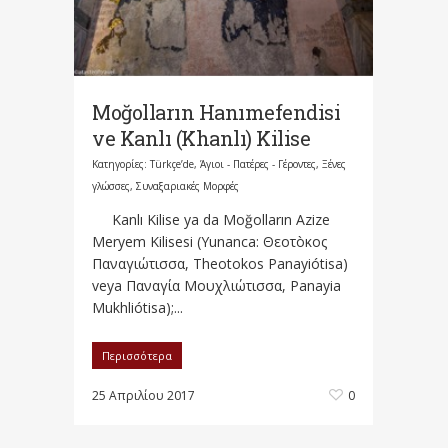
Moğolların Hanımefendisi
ve Kanlı (Khanlı) Kilise
Κατηγορίες:
Türkçe’de
,
Άγιοι - Πατέρες - Γέροντες
,
Ξένες
γλώσσες
,
Συναξαριακές Μορφές
Kanlı Kilise ya da Moğolların Azize
Meryem Kilisesi (Yunanca: Θεοτòκος
Παναγιώτισσα, Theotokos Panayiótisa)
veya Παναγία Μουχλιώτισσα, Panayia
Mukhliótisa);...
Περισσότερα
25 Απριλίου 2017
0