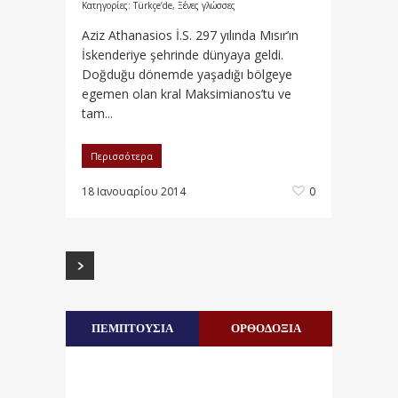
Κατηγορίες:
Türkçe’de
,
Ξένες γλώσσες
Aziz Athanasios İ.S. 297 yılında Mısır’ın
İskenderiye şehrinde dünyaya geldi.
Doğduğu dönemde yaşadığı bölgeye
egemen olan kral Maksimianos’tu ve
tam...
Περισσότερα
18 Ιανουαρίου 2014
0
ΠΕΜΠΤΟΥΣΙΑ
ΟΡΘΟΔΟΞΙΑ