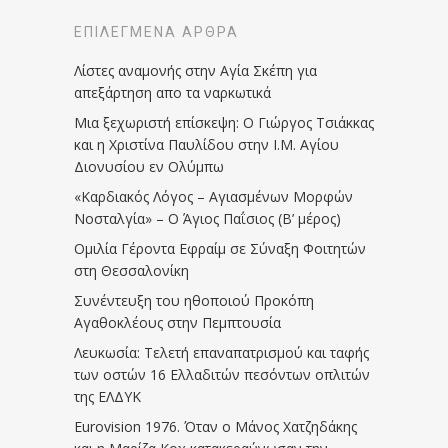
ΕΠΙΛΕΓΜΈΝΑ ΆΡΘΡΑ
Λίστες αναμονής στην Αγία Σκέπη για
απεξάρτηση απο τα ναρκωτικά
Μια ξεχωριστή επίσκεψη: Ο Γιώργος Τσιάκκας
και η Χριστίνα Παυλίδου στην Ι.Μ. Αγίου
Διονυσίου εν Ολύμπω
«Καρδιακός Λόγος – Αγιασμένων Μορφών
Νοσταλγία» – Ο Άγιος Παΐσιος (Β’ μέρος)
Ομιλία Γέροντα Εφραίμ σε Σύναξη Φοιτητών
στη Θεσσαλονίκη
Συνέντευξη του ηθοποιού Προκόπη
Αγαθοκλέους στην Πεμπτουσία
Λευκωσία: Τελετή επαναπατρισμού και ταφής
των οστών 16 Ελλαδιτών πεσόντων οπλιτών
της ΕΛΔΥΚ
Eurovision 1976. Όταν ο Μάνος Χατζηδάκης