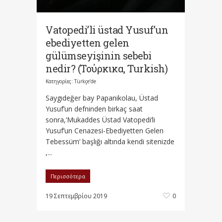
Vatopedi’li üstad Yusuf’un
ebediyetten gelen
gülümseyişinin sebebi
nedir? (Τούρκικα, Turkish)
Κατηγορίες:
Türkçe’de
Saygıdeğer bay Papanikolau, Üstad
Yusuf’un defninden birkaç saat
sonra,’Mukaddes Üstad Vatopedi’li
Yusuf’un Cenazesi-Ebediyetten Gelen
Tebessüm’ başlığı altında kendi sitenizde
,...
Περισσότερα
19 Σεπτεμβρίου 2019
0