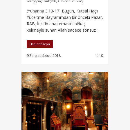
Κατηγορίες:
Türkçe’de
,
Θεολογία και Ζωή
(Yuhanna 3:13-17) Bugün, Kutsal Haç’ı
Yüceltme Bayramı’ndan bir önceki Pazar,
RAB, İncil’in ana temasını birkaç
kelimeyle sunar: Allah sadece sonsuz...
Περισσότερα
9 Σεπτεμβρίου 2018
0