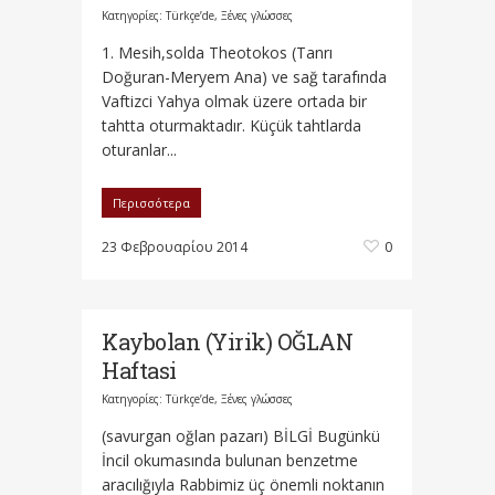
Κατηγορίες:
Türkçe’de
,
Ξένες γλώσσες
1. Mesih,solda Theotokos (Tanrı
Doğuran-Meryem Ana) ve sağ tarafında
Vaftizci Yahya olmak üzere ortada bir
tahtta oturmaktadır. Küçük tahtlarda
oturanlar...
Περισσότερα
23 Φεβρουαρίου 2014
0
Kaybolan (Yirik) OĞLAN
Haftasi
Κατηγορίες:
Türkçe’de
,
Ξένες γλώσσες
(savurgan oğlan pazarı) BİLGİ Bugünkü
İncil okumasında bulunan benzetme
aracılığıyla Rabbimiz üç önemli noktanın