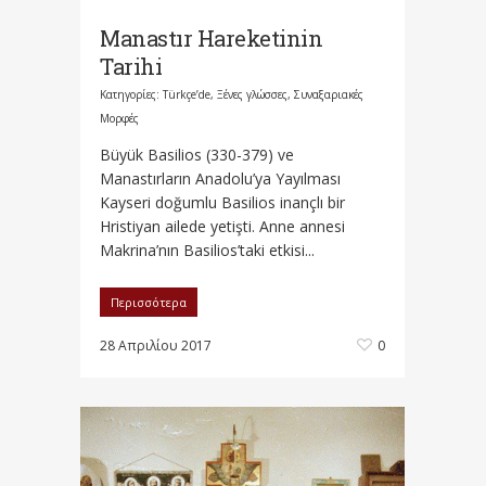
Manastır Hareketinin
Tarihi
Κατηγορίες:
Türkçe’de
,
Ξένες γλώσσες
,
Συναξαριακές
Μορφές
Büyük Basilios (330-379) ve
Manastırların Anadolu’ya Yayılması
Kayseri doğumlu Basilios inançlı bir
Hristiyan ailede yetişti. Anne annesi
Makrina’nın Basilios’taki etkisi...
Περισσότερα
28 Απριλίου 2017
0