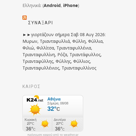
Ελληνικά: (
Android
,
iPhone
)
ΣΥΝΑΞΆΡΙ
►►γιορτάζουν σήμερα Σαβ 08 Αυγ 2026:
Μυρων, Τριανταφυλλιά, Φύλλη, Φύλλια,
Φιλιώ, Φιλλίτσα, Τριανταφυλλένια,
Τριανταφυλλίνη, Ρόζα, Τριαντάφυλλος,
Τριανταφύλλης, Φύλλης, Φύλλιος,
Τριανταφυλλένιος, Τριανταφυλλίνος
ΚΑΙΡΟΣ
πρόγνωση καιρού από το weather.gr