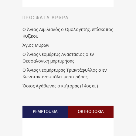
ΠΡΌΣΦΑΤΑ ΆΡΘΡΑ
Ο Άγιος Αιμιλιανός ο Ομολογητής, επίσκοπος
Κυζίκου
Άγιος Μύρων
Ο Άγιος νεομάρτυς Αναστάσιος ο εν
Θεσσαλονίκη μαρτυρήσας
Ο Άγιος νεομάρτυρας Τριαντάφυλλος ο εν
Κωνσταντινουπόλει μαρτυρήσας
Όσιος Αγάθωνας ο κτήτορας (14ος αι.)
PEMPTOUSIA
ORTHODOXIA