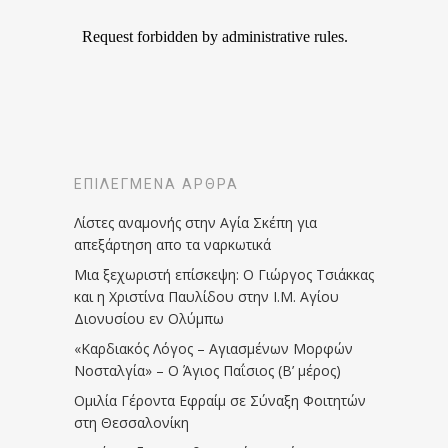
ΕΠΙΛΕΓΜΈΝΑ ΆΡΘΡΑ
Λίστες αναμονής στην Αγία Σκέπη για
απεξάρτηση απο τα ναρκωτικά
Μια ξεχωριστή επίσκεψη: Ο Γιώργος Τσιάκκας
και η Χριστίνα Παυλίδου στην Ι.Μ. Αγίου
Διονυσίου εν Ολύμπω
«Καρδιακός Λόγος – Αγιασμένων Μορφών
Νοσταλγία» – Ο Άγιος Παΐσιος (Β’ μέρος)
Ομιλία Γέροντα Εφραίμ σε Σύναξη Φοιτητών
στη Θεσσαλονίκη