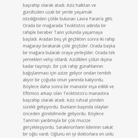
başrahip olarak atadı. Aziz halktan ve
gürültüden uzak bir yerde yaşamak
istediğinden çölde bulunan Lavra Faran’a gitti.
Orada bir mağarada Teoktistos adında bir
rahiple beraber Tanrı yolunda yaşamaya
başladı. Aradan beş yıl geçtikten sonra iki rahip
mağarayı bırakarak çöle göçtüler. Orada başka
bir mağara bularak oraya yerleştiler. Orada tek
yemekleri vehşi otlardı. Azizlikleri çölün dışına
kadar taşmıştı. Bir çok rahip günahlarının
bağışlanması için azize geliyor ondan tembih
alıyor bir çoğuda onun yanında kalıyordu.
Böylece daha sonra bir manastır inşa edildi ve
Eftimios arkaşı olan Teoktistos’u manastıra
başrahip olarak atadı. Aziz ruhsal yönden
sürekli gelişiyordu. Bunların başında olayları
önceden görebilmede geliyordu. Böylece
Tanrı’nın yardımıyla bir çok mucize
gerçekleşiyordu. Sarakinon’ların liderinin sakat
bir oğlu vardı. Oğlunu en iyi doktorlara en ünlü