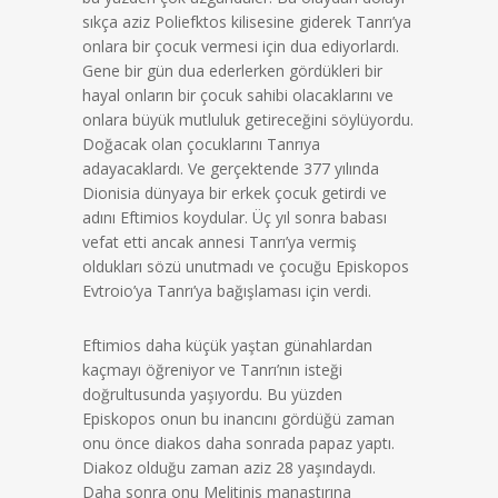
sıkça aziz Poliefktos kilisesine giderek Tanrı’ya
onlara bir çocuk vermesi için dua ediyorlardı.
Gene bir gün dua ederlerken gördükleri bir
hayal onların bir çocuk sahibi olacaklarını ve
onlara büyük mutluluk getireceğini söylüyordu.
Doğacak olan çocuklarını Tanrıya
adayacaklardı. Ve gerçektende 377 yılında
Dionisia dünyaya bir erkek çocuk getirdi ve
adını Eftimios koydular. Üç yıl sonra babası
vefat etti ancak annesi Tanrı’ya vermiş
oldukları sözü unutmadı ve çocuğu Episkopos
Evtroio’ya Tanrı’ya bağışlaması için verdi.
Eftimios daha küçük yaştan günahlardan
kaçmayı öğreniyor ve Tanrı’nın isteği
doğrultusunda yaşıyordu. Bu yüzden
Episkopos onun bu inancını gördüğü zaman
onu önce diakos daha sonrada papaz yaptı.
Diakoz olduğu zaman aziz 28 yaşındaydı.
Daha sonra onu Melitinis manastırına