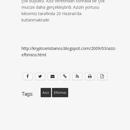
çok büyüktü. Aziz vefetından sonrada bir çok
mucize daha gerçekleştirdi. Azizin yortusu
kilisemiz tarafında 20 Haziran’da
kutlanmaktadır.
http://kryptoxristianos.blogspot.com/2009/03/aziz-
eftimios.html
Aziz
Eftimios
Tags: