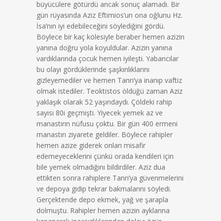
büyücülere götürdü ancak sonuç alamadı. Bir
gün rüyasında Aziz Eftimios’un ona oğlunu Hz.
İsa’nın iyi edebileceğini söylediğini gördü.
Böylece bir kaç kölesiyle beraber hemen azizin
yanına doğru yola koyuldular. Azizin yanına
vardıklarında çocuk hemen iyileşti. Yabancılar
bu olayı gördüklerinde şaşkınlıklarını
gizleyemediler ve hemen Tanrı’ya inanıp vaftiz
olmak istediler. Teoktistos öldüğü zaman Aziz
yaklaşık olarak 52 yaşındaydı. Çöldeki rahip
sayısı 80i geçmişti. Yiyecek yemek az ve
manastırın nüfusu çoktu. Bir gün 400 ermeni
manastırı ziyarete geldiler. Böylece rahipler
hemen azize giderek onları misafir
edemeyeceklerini çünkü orada kendileri için
bile yemek olmadığını bildirdiler. Aziz dua
ettikten sonra rahiplere Tanrı’ya güvenmelerini
ve depoya gidip tekrar bakmalarını söyledi.
Gerçektende depo ekmek, yağ ve şarapla
dolmuştu. Rahipler hemen azizin ayklarına