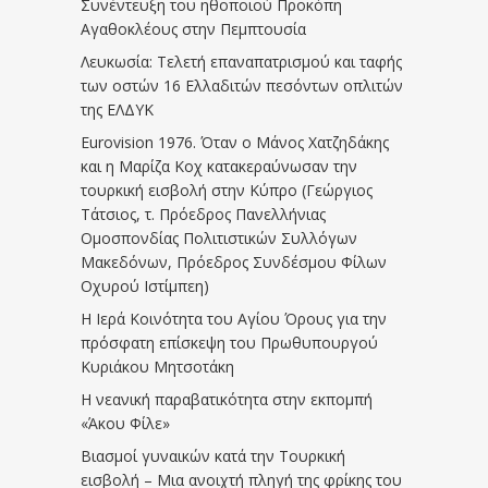
Συνέντευξη του ηθοποιού Προκόπη
Αγαθοκλέους στην Πεμπτουσία
Λευκωσία: Τελετή επαναπατρισμού και ταφής
των οστών 16 Ελλαδιτών πεσόντων οπλιτών
της ΕΛΔΥΚ
Eurovision 1976. Όταν ο Μάνος Χατζηδάκης
και η Μαρίζα Κοχ κατακεραύνωσαν την
τουρκική εισβολή στην Κύπρο (Γεώργιος
Τάτσιος, τ. Πρόεδρος Πανελλήνιας
Ομοσπονδίας Πολιτιστικών Συλλόγων
Μακεδόνων, Πρόεδρος Συνδέσμου Φίλων
Οχυρού Ιστίμπεη)
Η Ιερά Κοινότητα του Αγίου Όρους για την
πρόσφατη επίσκεψη του Πρωθυπουργού
Κυριάκου Μητσοτάκη
Η νεανική παραβατικότητα στην εκπομπή
«Άκου Φίλε»
Βιασμοί γυναικών κατά την Τουρκική
εισβολή – Μια ανοιχτή πληγή της φρίκης του