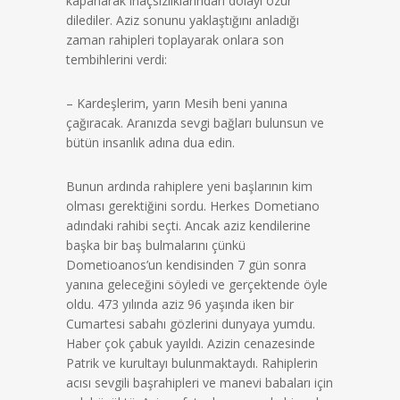
kapanarak inaçsızlıklarından dolayı özür
dilediler. Aziz sonunu yaklaştığını anladığı
zaman rahipleri toplayarak onlara son
tembihlerini verdi:
– Kardeşlerim, yarın Mesih beni yanına
çağıracak. Aranızda sevgi bağları bulunsun ve
bütün insanlık adına dua edin.
Bunun ardında rahiplere yeni başlarının kim
olması gerektiğini sordu. Herkes Dometiano
adındaki rahibi seçti. Ancak aziz kendilerine
başka bir baş bulmalarını çünkü
Dometioanos’un kendisinden 7 gün sonra
yanına geleceğini söyledi ve gerçektende öyle
oldu. 473 yılında aziz 96 yaşında iken bir
Cumartesi sabahı gözlerini dunyaya yumdu.
Haber çok çabuk yayıldı. Azizin cenazesinde
Patrik ve kurultayı bulunmaktaydı. Rahiplerin
acısı sevgili başrahipleri ve manevi babaları için