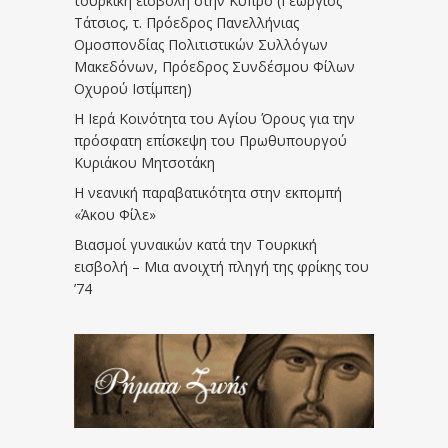
τουρκική εισβολή στην Κύπρο (Γεώργιος
Τάτσιος, τ. Πρόεδρος Πανελλήνιας
Ομοσπονδίας Πολιτιστικών Συλλόγων
Μακεδόνων, Πρόεδρος Συνδέσμου Φίλων
Οχυρού Ιστίμπεη)
Η Ιερά Κοινότητα του Αγίου Όρους για την
πρόσφατη επίσκεψη του Πρωθυπουργού
Κυριάκου Μητσοτάκη
Η νεανική παραβατικότητα στην εκπομπή
«Άκου Φίλε»
Βιασμοί γυναικών κατά την Τουρκική
εισβολή – Μια ανοιχτή πληγή της φρίκης του
’74