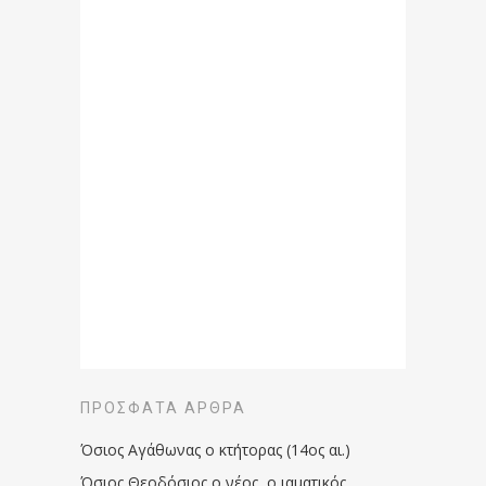
ΠΡΌΣΦΑΤΑ ΆΡΘΡΑ
Όσιος Αγάθωνας ο κτήτορας (14ος αι.)
Όσιος Θεοδόσιος ο νέος, ο ιαματικός