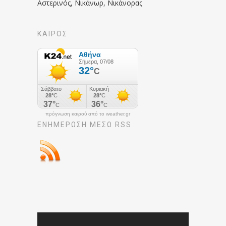
Αστερινός, Νικάνωρ, Νικάνορας
ΚΑΙΡΟΣ
πρόγνωση καιρού από το weather.gr
ΕΝΗΜΈΡΩΣΉ ΜΕΣΩ RSS