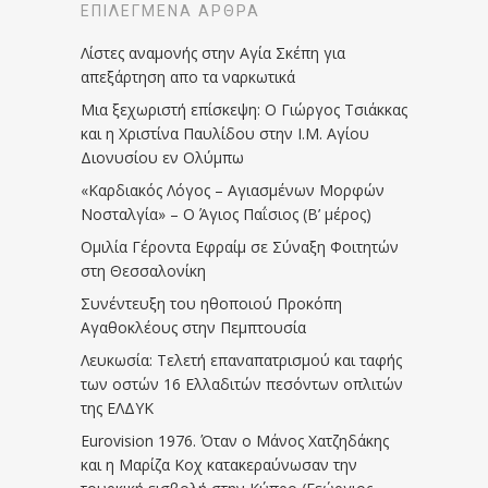
ΕΠΙΛΕΓΜΈΝΑ ΆΡΘΡΑ
Λίστες αναμονής στην Αγία Σκέπη για
απεξάρτηση απο τα ναρκωτικά
Μια ξεχωριστή επίσκεψη: Ο Γιώργος Τσιάκκας
και η Χριστίνα Παυλίδου στην Ι.Μ. Αγίου
Διονυσίου εν Ολύμπω
«Καρδιακός Λόγος – Αγιασμένων Μορφών
Νοσταλγία» – Ο Άγιος Παΐσιος (Β’ μέρος)
Ομιλία Γέροντα Εφραίμ σε Σύναξη Φοιτητών
στη Θεσσαλονίκη
Συνέντευξη του ηθοποιού Προκόπη
Αγαθοκλέους στην Πεμπτουσία
Λευκωσία: Τελετή επαναπατρισμού και ταφής
των οστών 16 Ελλαδιτών πεσόντων οπλιτών
της ΕΛΔΥΚ
Eurovision 1976. Όταν ο Μάνος Χατζηδάκης
και η Μαρίζα Κοχ κατακεραύνωσαν την