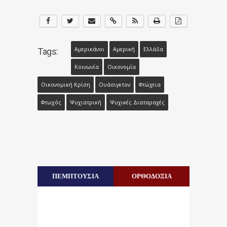
Αμερικάνοι
Αμερική
Ελλάδα
Tags:
Κοινωνία
Οικονομία
Οικονομική Κρίση
Ουάσιγκτον
Φτώχεια
Φτωχός
Ψυχιατρική
Ψυχικές Διαταραχές
ΠΕΜΠΤΟΥΣΙΑ
ΟΡΘΟΔΟΞΙΑ