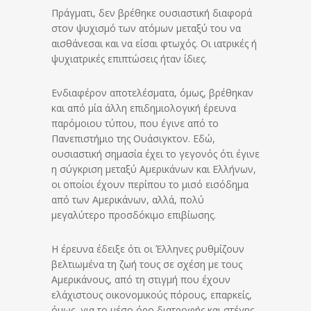
Πράγματι, δεν βρέθηκε ουσιαστική διαφορά
στον ψυχισμό των ατόμων μεταξύ του να
αισθάνεσαι και να είσαι φτωχός. Οι ιατρικές ή
ψυχιατρικές επιπτώσεις ήταν ίδιες.
Ενδιαφέρον αποτελέσματα, όμως, βρέθηκαν
και από μία άλλη επιδημιολογική έρευνα
παρόμοιου τύπου, που έγινε από το
Πανεπιστήμιο της Ουάσιγκτον. Εδώ,
ουσιαστική σημασία έχει το γεγονός ότι έγινε
η σύγκριση μεταξύ Αμερικάνων και Ελλήνων,
οι οποίοι έχουν περίπου το μισό εισόδημα
από των Αμερικάνων, αλλά, πολύ
μεγαλύτερο προσδόκιμο επιβίωσης.
Η έρευνα έδειξε ότι οι Έλληνες ρυθμίζουν
βελτιωμένα τη ζωή τους σε σχέση με τους
Αμερικάνους, από τη στιγμή που έχουν
ελάχιστους οικονομικούς πόρους, επαρκείς,
όμως, για το μέσο όρο διατροφής και στέγης,