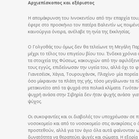
Αρχιεπίσκοπος και εξόριστος
Η απομάκρυνση του Ιννοκεντίου από την επαρχία του,
έφερε στο προσκήνιο τον πατέρα Βαλεντίν ως ποιμένα
καινούργια όνειρα, ανέλαβε τη ηνία της Εκκλησίας.
Ο Γολγοθάς του όμως δεν θα τελείωνε τη Μεγάλη Πα
μέχρι το τέλος του επιγείου βίου του. Ένδεκα χρόν
τα στοιχεία της Φύσεως, κακουχιών από την αφιλόξεν
τους εγγύς, επιδείνωσαν την υγεία του, αλλά όχι το
Γιανεσέϊσκ, Χάγια, Τουρουχάνσκ, Πλαχίνο· μία πορε
όσο μίκραιναν τα πλάτη της γής, τόσο μεγάλωναν τα 
μετακινείτο από τα ψυχρά στα πολικά κλίματα. Γινόταν
ψυχρή ανάσα στην Σιβηρία δεν ήταν ψυχής ανάσα· για
ψύχος.
Οι συκοφαντίες και οι διαβολές τον υποχρέωσαν σε 
νοσοκομείο και από το νοσοκομείο στις ανακρίσεις ο 
προστεθούν, αλλά για τον άγιο όλα αυτά φαίνονταν ως
δυνατότητα να θεραπεύει ψυχές και σώματα. Η εξορία 