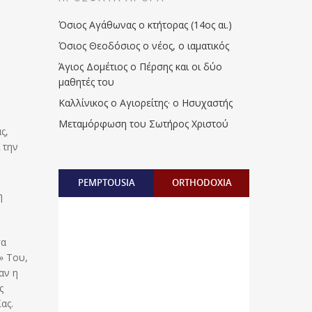
Όσιος Αγάθωνας ο κτήτορας (14ος αι.)
Όσιος Θεοδόσιος ο νέος, ο ιαματικός
Άγιος Δομέτιος ο Πέρσης και οι δύο
μαθητές του
Καλλίνικος ο Αγιορείτης · ο Ησυχαστής
Μεταμόρφωση του Σωτήρος Χριστού
ς,
 την
PEMPTOUSIA
ORTHODOXIA
η
σα
» Του,
αν η
ς
ας.