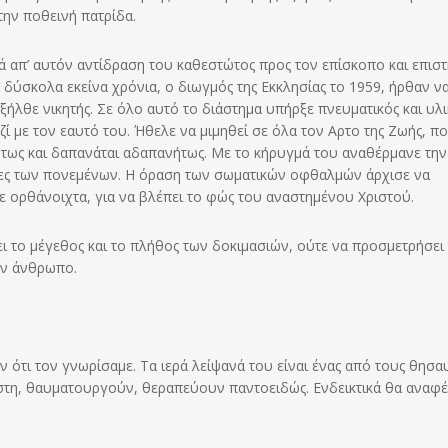
την ποθεινή πατρίδα.
ά απ’ αυτόν αντίδραση του καθεστώτος προς τον επίσκοπο και επισ
 δύσκολα εκείνα χρόνια, ο διωγμός της Εκκλησίας το 1959, ήρθαν ν
ήλθε νικητής. Σε όλο αυτό το διάστημα υπήρξε πνευματικός και υλι
ί με τον εαυτό του. Ήθελε να μιμηθεί σε όλα τον Αρτο της Ζωής, π
μειώτως και δαπανάται αδαπανήτως. Με το κήρυγμά του αναθέρμανε την
πίδες των πονεμένων. Η όραση των σωματικών οφθαλμών άρχισε να
οτε ορθάνοιχτα, για να βλέπει το φώς του αναστημένου Χριστού.
ει το μέγεθος και το πλήθος των δοκιμασιών, ούτε να προσμετρήσει
ον άνθρωπο.
 ότι τον γνωρίσαμε. Τα ιερά λείψανά του είναι ένας από τους θησ
στη, θαυματουργούν, θεραπεύουν παντοειδώς. Ενδεικτικά θα αναφ