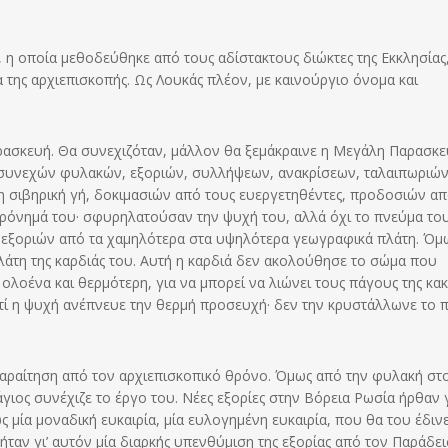
 η οποία μεθοδεύθηκε από τους αδίστακτους διώκτες της Εκκλησίας
 της αρχιεπισκοπής. Ως Λουκάς πλέον, με καινούργιο όνομα και
ρασκευή. Θα συνεχιζόταν, μάλλον θα ξεμάκραινε η Μεγάλη Παρασκ
ια συνεχών φυλακών, εξοριών, συλλήψεων, ανακρίσεων, ταλαιπωριώ
η σιβηρική γή, δοκιμασιών από τους ευεργετηθέντες, προδοσιών α
 φρόνημά του· σφυρηλατούσαν την ψυχή του, αλλά όχι το πνεύμα του
ία εξοριών από τα χαμηλότερα στα υψηλότερα γεωγραφικά πλάτη. Όμ
πλάτη της καρδιάς του. Αυτή η καρδιά δεν ακολούθησε το σώμα που
 ολοένα και θερμότερη, για να μπορεί να λιώνει τους πάγους της κακ
τί η ψυχή ανέπνευε την θερμή προσευχή· δεν την κρυστάλλωνε το 
παραίτηση από τον αρχιεπισκοπικό θρόνο. Όμως από την φυλακή στ
άγιος συνέχιζε το έργο του. Νέες εξορίες στην Βόρεια Ρωσία ήρθαν 
 μία μοναδική ευκαιρία, μία ευλογημένη ευκαιρία, που θα του έδιν
ήταν γι’ αυτόν μία διαρκής υπενθύμιση της εξορίας από τον Παράδει