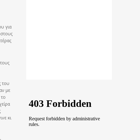
ου για
 στους
ιτέρας
 τους
ς του
αν με
 το
χείρα
ς
ινε κι
ο