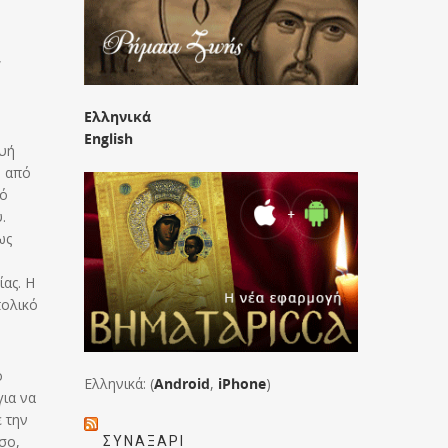
,
Ελληνικά
English
ευή
ν από
πό
.
ως
ίας. Η
πολικό
ο
Ελληνικά: (
Android
,
iPhone
)
για να
ε την
σο,
ΣΥΝΑΞΆΡΙ