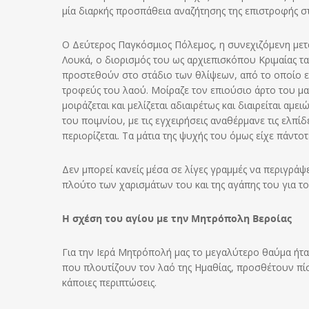
μία διαρκής προσπάθεια αναζήτησης της επιστροφής σ
Ο Δεύτερος Παγκόσμιος Πόλεμος, η συνεχιζόμενη μετ
Λουκά, ο διορισμός του ως αρχιεπισκόπου Κριμαίας τα
προστεθούν στο στάδιο των θλίψεων, από το οποίο εξ
τροφεύς του λαού. Μοίραζε τον επιούσιο άρτο του μαζ
μοιράζεται και μελίζεται αδιαιρέτως και διαιρείται α
του ποιμνίου, με τις εγχειρήσεις αναθέρμανε τις ελ
περιορίζεται. Τα μάτια της ψυχής του όμως είχε πάντ
Δεν μπορεί κανείς μέσα σε λίγες γραμμές να περιγράψ
πλούτο των χαρισμάτων του και της αγάπης του για τ
Η σχέση του αγίου με την Μητρόπολη Βεροίας
Για την Ιερά Μητρόπολή μας το μεγαλύτερο θαύμα ήταν
που πλουτίζουν τον λαό της Ημαθίας, προσθέτουν πί
κάποιες περιπτώσεις.