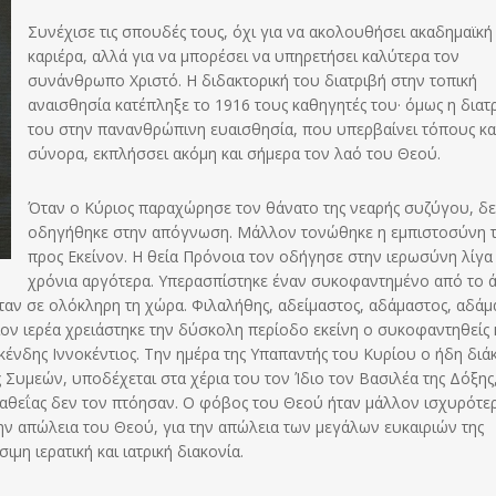
Συνέχισε τις σπουδές τους, όχι για να ακολουθήσει ακαδημαϊκή
καριέρα, αλλά για να μπορέσει να υπηρετήσει καλύτερα τον
συνάνθρωπο Χριστό. Η διδακτορική του διατριβή στην τοπική
αναισθησία κατέπληξε το 1916 τους καθηγητές του· όμως η διατ
του στην πανανθρώπινη ευαισθησία, που υπερβαίνει τόπους κα
σύνορα, εκπλήσσει ακόμη και σήμερα τον λαό του Θεού.
Όταν ο Κύριος παραχώρησε τον θάνατο της νεαρής συζύγου, δ
οδηγήθηκε στην απόγνωση. Μάλλον τονώθηκε η εμπιστοσύνη 
προς Εκείνον. Η θεία Πρόνοια τον οδήγησε στην ιερωσύνη λίγα
χρόνια αργότερα. Υπερασπίστηκε έναν συκοφαντημένο από το 
ταν σε ολόκληρη τη χώρα. Φιλαλήθης, αδείμαστος, αδάμαστος, αδάμ
τοιον ιερέα χρειάστηκε την δύσκολη περίοδο εκείνη ο συκοφαντηθείς 
ένδης Ιννοκέντιος. Την ημέρα της Υπαπαντής του Κυρίου ο ήδη διά
Συμεών, υποδέχεται στα χέρια του τον Ίδιο τον Βασιλέα της Δόξης,
ς αθεΐας δεν τον πτόησαν. Ο φόβος του Θεού ήταν μάλλον ισχυρότε
ην απώλεια του Θεού, για την απώλεια των μεγάλων ευκαιριών της
η ιερατική και ιατρική διακονία.