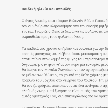
Παιδική ηλικία και σπουδές
Ο άγιος Λουκάς, κατά κόσμον Βαλεντίν Βόϊνο-Γιασενέτ
τον συνάνθρωπο κληρονόμησε από την ευσεβή μητέρα 
ενδεείς. Γνώριζε ο Θεός τα δεινά και τις φυλακίσεις τ
συμπαθείας προς τους φυλακισμένους.
Τα παιδικά του χρόνια υπήρξαν καθοριστικά για την 
ασκητές μοναχούς του Κιέβου, όπου μετακόμισε η οικο
αποτυπώνει στον καμβά της ψυχής του περισσότερο 
ζωγραφικής δεν ήταν γι’ αυτόν παρά μία ευκαιρία, μέσ
θα άφηνε τον Μεγάλο Ζωγράφο να τον αγιογραφήσει μ
το μέλαν των θλίψεων, το χρυσό της θείας χάριτος με
πράσινο του μόχθου στο γεώργιο του Χριστού. Την μί
θα τον ζωγράφιζε, αποτυπώνοντας ένα αντίγραφο της
αληθινής Ζωής. Γιατί ζωγράφος είναι αυτός που γράφε
αυτός ομότεχνός Του, συνεπικουρώντας στο να γραφ
Οι ακαδημαϊκές σπουδές του στην Ιατρική προετοίμασ