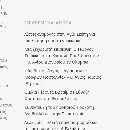
τη
 της
ΕΠΙΛΕΓΜΈΝΑ ΆΡΘΡΑ
οός,
Λίστες αναμονής στην Αγία Σκέπη για
απεξάρτηση απο τα ναρκωτικά
Μια ξεχωριστή επίσκεψη: Ο Γιώργος
Τσιάκκας και η Χριστίνα Παυλίδου στην
όπου
Ι.Μ. Αγίου Διονυσίου εν Ολύμπω
ικός
«Καρδιακός Λόγος – Αγιασμένων
Μορφών Νοσταλγία» – Ο Άγιος Παΐσιος
(Β’ μέρος)
ι τα
Ομιλία Γέροντα Εφραίμ σε Σύναξη
Φοιτητών στη Θεσσαλονίκη
ου.
υ τους
Συνέντευξη του ηθοποιού Προκόπη
τος
Αγαθοκλέους στην Πεμπτουσία
λλος
Λευκωσία: Τελετή επαναπατρισμού και
ταφής των οστών 16 Ελλαδιτών