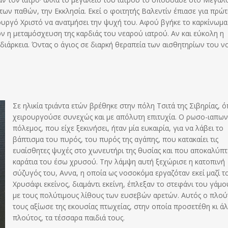
 των παθών, την Εκκλησία. Εκεί ο φοιτητής Βαλεντίν έπιασε για πρώ
ου­ργό Χριστό να ανατμήσει την ψυχή του. Αφού βγήκε το καρκίνωμα
ον η μεταμόσχευση της καρδιάς του νεαρού ιατρού. Αν και εύκολη η
ιάρκεια. Όντας ο άγιος σε διαρκή θεραπεία των αισθητηρίων του ν
Σε ηλικία τριάντα ετών βρέθηκε στην πόλη Τσιτά της Σιβηρίας, 
χειρουργούσε συνεχώς και με απόλυτη επιτυχία. Ο ρωσο-ιαπων
πόλεμος, που είχε ξεκινήσει, ήταν μία ευκαιρία, για να λάβει το
βάπτισμα του πυρός, του πυρός της αγάπης, που κατακαίει τις
ευαίσθητες ψυχές στο χωνευτήρι της θυσίας και που αποκαλύπτε
καράτια του έσω χρυσού. Την λάμψη αυτή ξεχώρισε η κατοπινή
σύζυγός του, Αννα, η οποία ως νοσοκόμα εργαζόταν εκεί μαζί τ
Χρυσάφι εκείνος, διαμάντι εκείνη, έπλεξαν το στεφάνι του γάμο
με τους πολύτιμους λίθους των ευσεβών αρετών. Αυτός ο πλού
τους αξίωσε της εκουσίας πτωχείας, στην οποία προσετέθη κι ά
πλούτος, τα τέσσαρα παιδιά τους.