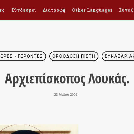
ες
Σύνδεσμοι
Διατροφή
Other Languages
Συναξ
ΤΈΡΕΣ - ΓΈΡΟΝΤΕΣ
ΟΡΘΌΔΟΞΗ ΠΊΣΤΗ
ΣΥΝΑΞΑΡΙΑ
Αρχιεπίσκοπος Λουκάς.
23 Μαΐου 2009