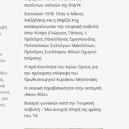
πεσόντων οπλιτών της ΕΛΔΥΚ
Eurovision 1976. Όταν ο Μάνος
Χατζηδάκης και η Μαρίζα Κοχ
κατακεραύνωσαν την τουρκική εισβολή
ριβή
στην Κύπρο (Γεώργιος Τάτσιος, τ.
ι
Πρόεδρος Πανελλήνιας Ομοσπονδίας
Πολιτιστικών Συλλόγων Μακεδόνων,
Πρόεδρος Συνδέσμου Φίλων Οχυρού
εν
Ιστίμπεη)
του
Η Ιερά Κοινότητα του Αγίου Όρους για
την πρόσφατη επίσκεψη του
άθεο
Πρωθυπουργού Κυριάκου Μητσοτάκη
ας,
και
Η νεανική παραβατικότητα στην εκπομπή
κονος
«Άκου Φίλε»
 για
Βιασμοί γυναικών κατά την Τουρκική
ρος
εισβολή – Μια ανοιχτή πληγή της φρίκης
του ’74