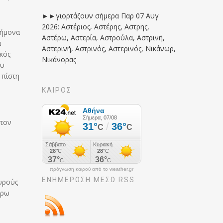
►►γιορτάζουν σήμερα Παρ 07 Αυγ
2026: Αστέριος, Αστέρης, Αστρης,
τήμονα
Αστέρω, Αστερία, Αστρούλα, Αστρινή,
α
Αστερινή, Αστρινός, Αστερινός, Νικάνωρ,
κός
Νικάνορας
ου
 πίστη
ΚΑΙΡΟΣ
 τον
πρόγνωση καιρού από το weather.gr
ΕΝΗΜΈΡΩΣΉ ΜΕΣΩ RSS
αυρούς
έρω