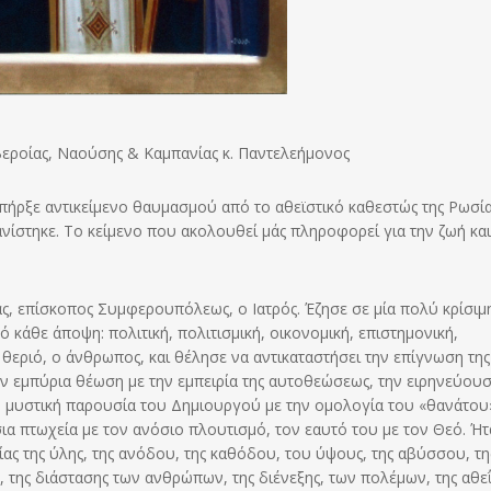
 Βεροίας, Ναούσης & Καμπανίας κ. Παντελεήμονος
υπήρξε αντικείμενο θαυμασμού από το αθεϊστικό καθεστώς της Ρωσία
νίστηκε. Το κείμενο που ακολουθεί μάς πληροφορεί για την ζωή και
ς, επίσκοπος Συμφερουπόλεως, ο Ιατρός. Έζησε σε μία πολύ κρίσιμ
ό κάθε άποψη: πολιτική, πολιτισμική, οικονομική, επιστημονική,
θεριό, ο άνθρωπος, και θέλησε να αντικαταστήσει την επίγνωση της
ν εμπύρια θέωση με την εμπειρία της αυτοθεώσεως, την ειρηνεύου
ην μυστική παρουσία του Δημιουργού με την ομολογία του «θανάτου
ια πτωχεία με τον ανόσιο πλουτισμό, τον εαυτό του με τον Θεό. Ήτ
ας της ύλης, της ανόδου, της καθόδου, του ύψους, της αβύσσου, τη
της διάστασης των ανθρώπων, της διένεξης, των πολέμων, της αθεΐ