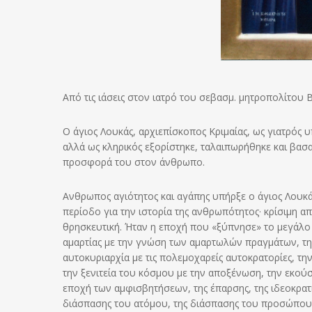
Από τις ιάσεις στον ιατρό του σεβασμ. μητροπολίτου
Ο άγιος Λουκάς, αρχιεπίσκοπος Κριμαίας, ως γιατρός 
αλλά ως κληρικός εξορίστηκε, ταλαιπωρήθηκε και βασα
προσφορά του στον άνθρωπο.
Ανθρωπος αγιότητος και αγάπης υπήρξε ο άγιος Λουκά
περίοδο για την ιστορία της ανθρωπότητος· κρίσιμη απ
θρησκευτική. Ήταν η εποχή που «ξύπνησε» το μεγάλο 
αμαρτίας με την γνώση των αμαρτωλών πραγμάτων, τη
αυτοκυριαρχία με τις πολεμοχαρείς αυτοκρατορίες, τ
την ξενιτεία του κόσμου με την αποξένωση, την εκούσ
εποχή των αμφισβητήσεων, της έπαρσης, της ιδεοκρατί
διάσπασης του ατόμου, της διάσπασης του προσώπου, 