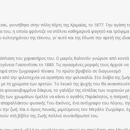
σκι, γεννήθηκε στην πόλη Κέρτς της Κριμαίας, το 1877. Την αγάπη τ
του, η οποία φρόντιζε να στέλνει καθημερινά φαγητό και τρόφιμα
ου ευλογημένου της τέκνου, γι’ αυτό και της έδωσε την αρετή της ιδια
διάπλαση του χαρακτήρος του. Ο μικρός Βαλεντίν γνώρισε από κοντά
γένεια Γιασενέτσκι το 1880. Τις αγιασμένες μορφές τους άρχισε να
παρά στον ζωγραφικό πίνακα. Το πρώτο βραβείο σε διαγωνισμό
α από την φιλοτεχνία να αγαπήσει την φιλοκαλία. Στο διάβα της ζωή
ε τα χρώματα των αρετών. Το λευκό της ψυχής του θα ανακατευότ
 τα φοινικοβαμμένα δάκρυα, το γαλάζιο της ελπίδας των ουρανών με
ξη των χρωμάτων έμελλε να κάνει ο αγαθός Παράκλητος, η πατρική 
 απαραλλάκτου φυσικής Του Εικόνος, ένα αντίγραφο του Λόγου, τη
ι την ζωή. Και ο άγιος Λουκάς, μιμούμενος τον Μεγάλο Ζωγράφο, έγ
τούν στή βίβλο της Ζωής πολλοί συνάνθρωποί του.
αν τον ιατρό· αλλά το μεγαλείο του ιατρού το σπούδασε στο Μεγάλ