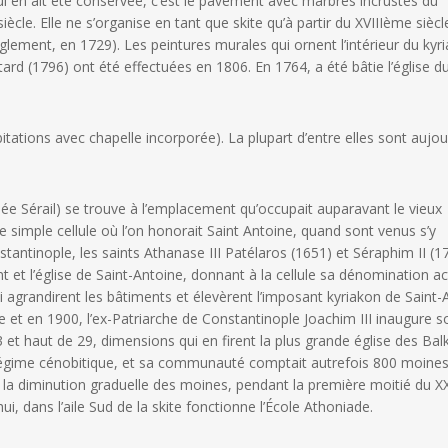
ui en ait été conservée, c’est le pavement avec marbres incrustés du
ècle. Elle ne s’organise en tant que skite qu’à partir du XVIIIème siècl
lement, en 1729). Les peintures murales qui ornent l’intérieur du kyr
tard (1796) ont été effectuées en 1806. En 1764, a été bâtie l’église d
tations avec chapelle incorporée). La plupart d’entre elles sont aujou
 Sérail) se trouve à l’emplacement qu’occupait auparavant le vieux
simple cellule où l’on honorait Saint Antoine, quand sont venus s’y
stantinople, les saints Athanase III Patélaros (1651) et Séraphim II (1
 et l’église de Saint-Antoine, donnant à la cellule sa dénomination act
 agrandirent les bâtiments et élevèrent l’imposant kyriakon de Saint-
kite et en 1900, l’ex-Patriarche de Constantinople Joachim III inaugure s
 et haut de 29, dimensions qui en firent la plus grande église des Bal
e régime cénobitique, et sa communauté comptait autrefois 800 moines
 et la diminution graduelle des moines, pendant la première moitié du 
i, dans l’aile Sud de la skite fonctionne l’École Athoniade.