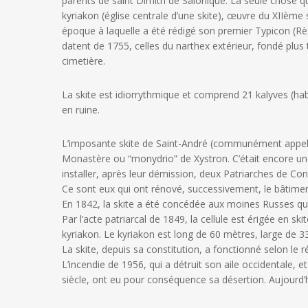
parents de saint Dimitri de Salonique. La seule chose q
kyriakon (église centrale d’une skite), œuvre du XIIème si
époque à laquelle a été rédigé son premier Typicon (Règ
datent de 1755, celles du narthex extérieur, fondé plus 
cimetière.
La skite est idiorrythmique et comprend 21 kalyves (habi
en ruine.
L’imposante skite de Saint-André (communément appelée
Monastère ou “monydrio” de Xystron. C’était encore une 
installer, après leur démission, deux Patriarches de Con
Ce sont eux qui ont rénové, successivement, le bâtiment
En 1842, la skite a été concédée aux moines Russes qui
Par l’acte patriarcal de 1849, la cellule est érigée en s
kyriakon. Le kyriakon est long de 60 mètres, large de 33
La skite, depuis sa constitution, a fonctionné selon l
L’incendie de 1956, qui a détruit son aile occidentale,
siècle, ont eu pour conséquence sa désertion. Aujourd’hu