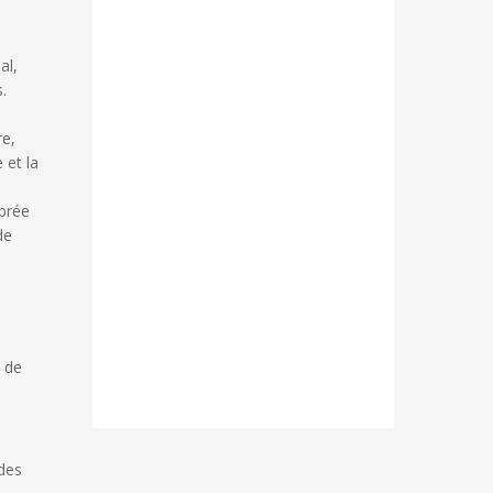
al,
.
re,
 et la
ébrée
de
t de
 des