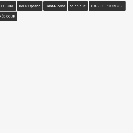
FECTOIRE
Roi D'Espagne
Saint-Nicolas
Salonique
TOUR DE L'HORLOGE
TRÉE-COUR