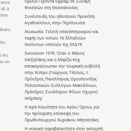
Ομιλία Γέροντα Εφραίμ σε Σύναξη
tance.
Φοιτητών στη Θεσσαλονίκη
 dû à
zène.
Συνέντευξη του ηθοποιού Προκόπη
Αγαθοκλέους στην Πεμπτουσία
lkans.
Λευκωσία: Τελετή επαναπατρισμού και
ταφής των οστών 16 Ελλαδιτών
les
πεσόντων οπλιτών της ΕΛΔΥΚ
Eurovision 1976. Όταν ο Μάνος
s les
Χατζηδάκης και η Μαρίζα Κοχ
as en
κατακεραύνωσαν την τουρκική εισβολή
στην Κύπρο (Γεώργιος Τάτσιος, τ.
Πρόεδρος Πανελλήνιας Ομοσπονδίας
Πολιτιστικών Συλλόγων Μακεδόνων,
Πρόεδρος Συνδέσμου Φίλων Οχυρού
Ιστίμπεη)
Η Ιερά Κοινότητα του Αγίου Όρους για
την πρόσφατη επίσκεψη του
Πρωθυπουργού Κυριάκου Μητσοτάκη
Η νεανική παραβατικότητα στην εκπομπή