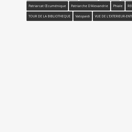
Patriarcat Œcuménique
Patriarche D'Alexandrie
Phiale
RE
TOUR DE LA BIBLIOTHEQUE
Vatopaidi
VUE DE L'EXTERIEUR-EN