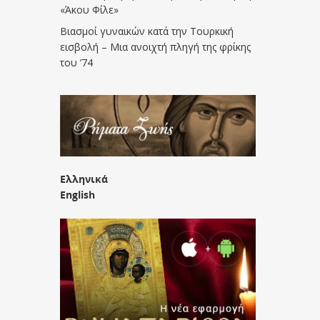
«Άκου Φίλε»
Βιασμοί γυναικών κατά την Τουρκική
εισβολή – Μια ανοιχτή πληγή της φρίκης
του ’74
Ελληνικά
English