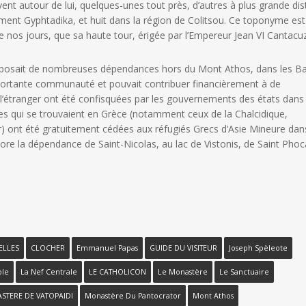
nt autour de lui, quelques-unes tout près, d’autres à plus grande dis
ement Gyphtadika, et huit dans la région de Colitsou. Ce toponyme est
e nos jours, que sa haute tour, érigée par l’Empereur Jean VI Cantacu
isposait de nombreuses dépendances hors du Mont Athos, dans les Ba
mportante communauté et pouvait contribuer financièrement à de
étranger ont été confisquées par les gouvernements des états dans 
elles qui se trouvaient en Grèce (notamment ceux de la Chalcidique,
) ont été gratuitement cédées aux réfugiés Grecs d’Asie Mineure dan
re la dépendance de Saint-Nicolas, au lac de Vistonis, de Saint Phoc
ELLES
CLOCHER
Emmanuel Papas
GUIDE DU VISITEUR
Joseph Spèleote
ole
La Nef Centrale
LE CATHOLICON
Le Monastère
Le Sanctuaire
STERE DE VATOPAIDI
Monastère Du Pantocrator
Mont Athos