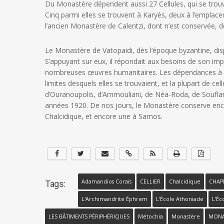
Du Monastère dépendent aussi 27 Cellules, qui se trouve
Cinq parmi elles se trouvent à Karyès, deux à l’emplac
l’ancien Monastère de Calentzi, dont n’est conservée, d
Le Monastère de Vatopaidi, dès l’époque byzantine, d
S’appuyant sur eux, il répondait aux besoins de son i
nombreuses œuvres humanitaires. Les dépendances à l’
limites desquels elles se trouvaient, et la plupart de c
d’Ouranoupolis, d’Ammouliani, de Néa-Roda, de Souflar
années 1920. De nos jours, le Monastère conserve enco
Chalcidique, et encore une à Samos.
Adamandios Coraïs
CELLIER
Chalcidique
CHAP
Tags:
L'Archimandrite Éphrem
L'École Athoniade
L’Éc
LES BÂTIMENTS PÉRIPHÉRIQUES
Métochia
Monastère
MONA