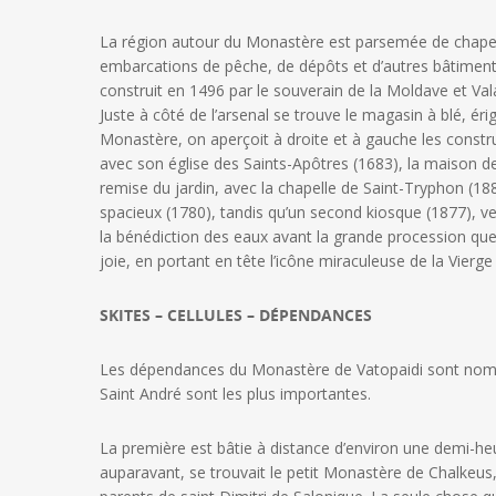
La région autour du Monastère est parsemée de chapelle
embarcations de pêche, de dépôts et d’autres bâtiments 
construit en 1496 par le souverain de la Moldave et Va
Juste à côté de l’arsenal se trouve le magasin à blé, ér
Monastère, on aperçoit à droite et à gauche les construc
avec son église des Saints-Apôtres (1683), la maison de
remise du jardin, avec la chapelle de Saint-Tryphon (188
spacieux (1780), tandis qu’un second kiosque (1877), ver
la bénédiction des eaux avant la grande procession que
joie, en portant en tête l’icône miraculeuse de la Vierge
SKITES – CELLULES – DÉPENDANCES
Les dépendances du Monastère de Vatopaidi sont nombreu
Saint André sont les plus importantes.
La première est bâtie à distance d’environ une demi-h
auparavant, se trouvait le petit Monastère de Chalkeus, c