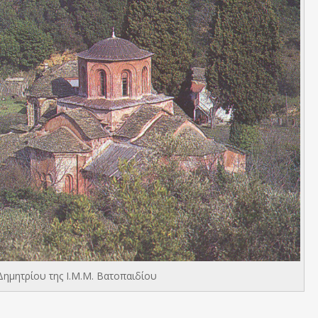
Δημητρίου της Ι.Μ.Μ. Βατοπαιδίου