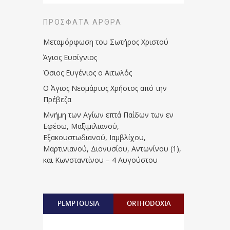
ΠΡΌΣΦΑΤΑ ΆΡΘΡΑ
Μεταμόρφωση του Σωτήρος Χριστού
Άγιος Ευσίγνιος
Όσιος Ευγένιος ο Αιτωλός
Ο Άγιος Νεομάρτυς Χρήστος από την
Πρέβεζα
Μνήμη των Aγίων επτά Παίδων των εν
Eφέσω, Mαξιμιλιανού,
Eξακουστωδιανού, Iαμβλίχου,
Mαρτινιανού, Διονυσίου, Aντωνίνου (1),
και Kωνσταντίνου – 4 Αυγούστου
PEMPTOUSIA
ORTHODOXIA