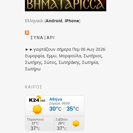
Ελληνικά: (
Android
,
iPhone
)
ΣΥΝΑΞΆΡΙ
►►γιορτάζουν σήμερα Πεμ 06 Αυγ 2026:
Ευμορφία, Εμμυ, Μορφούλα, Σωτήριος,
Σωτήρης, Σώτος, Σωτηράκης, Σωτηρία,
Σωτήρω
ΚΑΙΡΟΣ