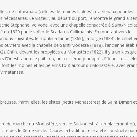
s, de cathismata (cellules de moines isolées), d’arsenaux pour les
nécessaires. Le visiteur, au départ du port, rencontre le grand arsen
lachie Stéphane, voïvode, avec une chapelle consacrée à Saint-Nicolas
igé en 1820 par le voïvode Scarlatos Callimachis. En montant vers le
tions suivantes: le moulin à farine (1869), la forge (1884), le cimetiè
s ouvriers avec la chapelle de Saint-Modeste (1818), l’ancienne étable
2). Enfin, devant les propylées du Monastère (1822), il y a un kiosque
s l’Ouest, abrite le puits où, au troisième jour après Pâques, est cél
 font les moines et les pèlerins tout autour du Monastère, avec gran
 Vimatarissa.
ses. Parmi elles, les skites (petits Monastères) de Saint Dimitri e
eure de marche du Monastère, vers le Sud-ouest, à l’emplacement où,
ité dès le Xème siècle. D’après la tradition, elle a été construite par