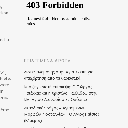
e,
iakon
u
rd’hui
ΕΠΙΛΕΓΜΈΝΑ ΆΡΘΡΑ
Λίστες αναμονής στην Αγία Σκέπη για
761).
απεξάρτηση απο τα ναρκωτικά
uelle.
André.
Μια ξεχωριστή επίσκεψη: Ο Γιώργος
on
Τσιάκκας και η Χριστίνα Παυλίδου στην
kans.
Ι.Μ. Αγίου Διονυσίου εν Ολύμπω
.
«Καρδιακός Λόγος – Αγιασμένων
XXème
Μορφών Νοσταλγία» – Ο Άγιος Παΐσιος
(Β’ μέρος)