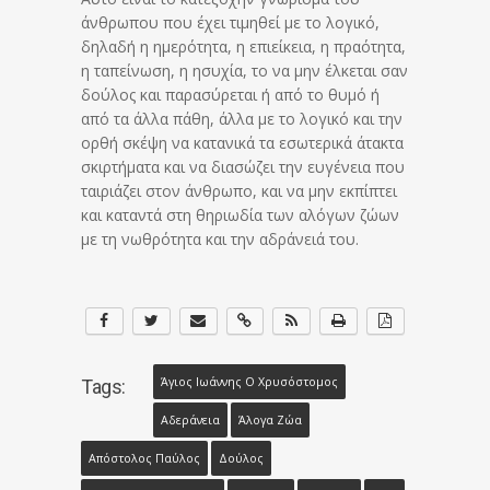
άνθρωπου που έχει τιμηθεί με το λογικό,
δηλαδή η ημερότητα, η επιείκεια, η πραότητα,
η ταπείνωση, η ησυχία, το να μην έλκεται σαν
δούλος και παρασύρεται ή από το θυμό ή
από τα άλλα πάθη, άλλα με το λογικό και την
ορθή σκέψη να κατανικά τα εσωτερικά άτακτα
σκιρτήματα και να διασώζει την ευγένεια που
ταιριάζει στον άνθρωπο, και να μην εκπίπτει
και καταντά στη θηριωδία των αλόγων ζώων
με τη νωθρότητα και την αδράνειά του.
Άγιος Ιωάννης Ο Χρυσόστομος
Tags:
Αδεράνεια
Άλογα Ζώα
Απόστολος Παύλος
Δούλος