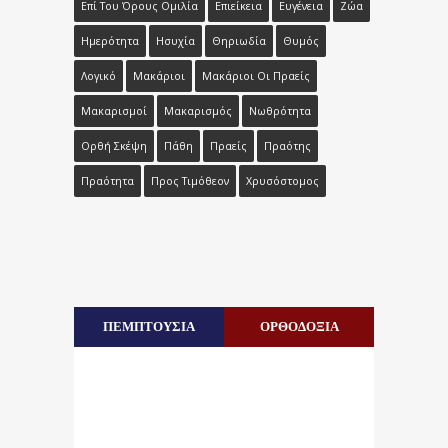
Επί Του Όρους Ομιλία
Επιείκεια
Ευγένεια
Ζώα
Ημερότητα
Ησυχία
Θηριωδία
Θυμός
Λογικό
Μακάριοι
Μακάριοι Οι Πραείς
Μακαρισμοί
Μακαρισμός
Νωθρότητα
Ορθή Σκέψη
Πάθη
Πραείς
Πραότης
Πραότητα
Προς Τιμόθεον
Χρυσόστομος
ΠΕΜΠΤΟΥΣΙΑ
ΟΡΘΟΔΟΞΙΑ