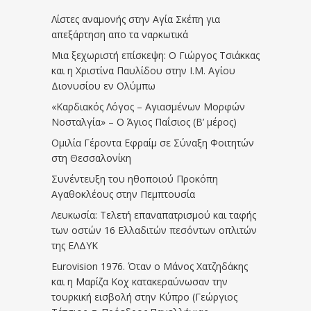
Λίστες αναμονής στην Αγία Σκέπη για
απεξάρτηση απο τα ναρκωτικά
Μια ξεχωριστή επίσκεψη: Ο Γιώργος Τσιάκκας
και η Χριστίνα Παυλίδου στην Ι.Μ. Αγίου
Διονυσίου εν Ολύμπω
«Καρδιακός Λόγος – Αγιασμένων Μορφών
Νοσταλγία» – Ο Άγιος Παΐσιος (Β’ μέρος)
Ομιλία Γέροντα Εφραίμ σε Σύναξη Φοιτητών
στη Θεσσαλονίκη
Συνέντευξη του ηθοποιού Προκόπη
Αγαθοκλέους στην Πεμπτουσία
Λευκωσία: Τελετή επαναπατρισμού και ταφής
των οστών 16 Ελλαδιτών πεσόντων οπλιτών
της ΕΛΔΥΚ
Eurovision 1976. Όταν ο Μάνος Χατζηδάκης
και η Μαρίζα Κοχ κατακεραύνωσαν την
τουρκική εισβολή στην Κύπρο (Γεώργιος