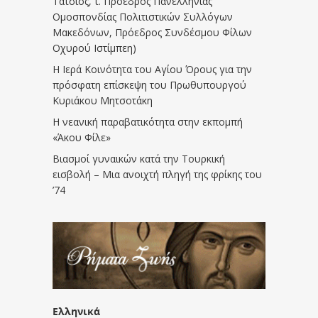
Τάτσιος, τ. Πρόεδρος Πανελλήνιας
Ομοσπονδίας Πολιτιστικών Συλλόγων
Μακεδόνων, Πρόεδρος Συνδέσμου Φίλων
Οχυρού Ιστίμπεη)
Η Ιερά Κοινότητα του Αγίου Όρους για την
πρόσφατη επίσκεψη του Πρωθυπουργού
Κυριάκου Μητσοτάκη
Η νεανική παραβατικότητα στην εκπομπή
«Άκου Φίλε»
Βιασμοί γυναικών κατά την Τουρκική
εισβολή – Μια ανοιχτή πληγή της φρίκης του
’74
Ελληνικά