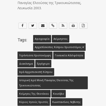
Παναγίας Ελεούσας της Τρικουκιώτισσας,
Λευκωσία 2003.
Αγιογραφία
Αείμνηστος
Tags:
Αρχιεπίσκοπος Κύπρου Χρυσοστόμος Α΄
Γερόντισσα Χριστονύμφη
Γυναικεία Αδελφότητα
Διακόνημα
Εργόχειρο
Ιερά Αρχιεπισκοπή Κύπρου
Ιστορική Ιερά Μονή Παναγίας Ελεούσας Της
Τρικουκιώτισσας
Κοίμησις Της Θεοτόκου
Κοινόβιο
Κύριος Ιησούς Χριστός
Κωνσταντίνος Λεβέντης