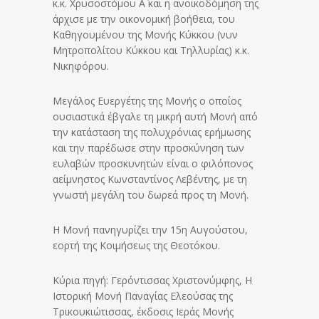
κ.κ. Χρυσοστόμου Α΄ και η ανοικοδόμηση της
άρχισε με την οικονομική βοήθεια, του
Καθηγουμένου της Μονής Κύκκου (νυν
Μητροπολίτου Κύκκου και Τηλλυρίας) κ.κ.
Νικηφόρου.
Μεγάλος Ευεργέτης της Μονής ο οποίος
ουσιαστικά έβγαλε τη μικρή αυτή Μονή από
την κατάσταση της πολυχρόνιας ερήμωσης
και την παρέδωσε στην προσκύνηση των
ευλαβών προσκυνητών είναι ο φιλόπονος
αείμνηστος Κωνσταντίνος Λεβέντης, με τη
γνωστή μεγάλη του δωρεά προς τη Μονή.
Η Μονή πανηγυρίζει την 15η Αυγούστου,
εορτή της Κοιμήσεως της Θεοτόκου.
Κύρια πηγή: Γερόντισσας Χριστονύμφης, Η
Ιστορική Μονή Παναγίας Ελεούσας της
Τρικουκιώτισσας, έκδοσις Ιεράς Μονής