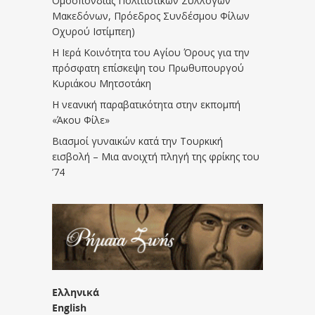
Ομοσπονδίας Πολιτιστικών Συλλόγων
Μακεδόνων, Πρόεδρος Συνδέσμου Φίλων
Οχυρού Ιστίμπεη)
Η Ιερά Κοινότητα του Αγίου Όρους για την
πρόσφατη επίσκεψη του Πρωθυπουργού
Κυριάκου Μητσοτάκη
Η νεανική παραβατικότητα στην εκπομπή
«Άκου Φίλε»
Βιασμοί γυναικών κατά την Τουρκική
εισβολή – Μια ανοιχτή πληγή της φρίκης του
’74
Ελληνικά
English