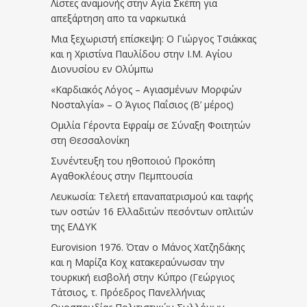
Λίστες αναμονής στην Αγία Σκέπη για
απεξάρτηση απο τα ναρκωτικά
Μια ξεχωριστή επίσκεψη: Ο Γιώργος Τσιάκκας
και η Χριστίνα Παυλίδου στην Ι.Μ. Αγίου
Διονυσίου εν Ολύμπω
«Καρδιακός Λόγος – Αγιασμένων Μορφών
Νοσταλγία» – Ο Άγιος Παΐσιος (Β’ μέρος)
Ομιλία Γέροντα Εφραίμ σε Σύναξη Φοιτητών
στη Θεσσαλονίκη
Συνέντευξη του ηθοποιού Προκόπη
Αγαθοκλέους στην Πεμπτουσία
Λευκωσία: Τελετή επαναπατρισμού και ταφής
των οστών 16 Ελλαδιτών πεσόντων οπλιτών
της ΕΛΔΥΚ
Eurovision 1976. Όταν ο Μάνος Χατζηδάκης
και η Μαρίζα Κοχ κατακεραύνωσαν την
τουρκική εισβολή στην Κύπρο (Γεώργιος
Τάτσιος, τ. Πρόεδρος Πανελλήνιας