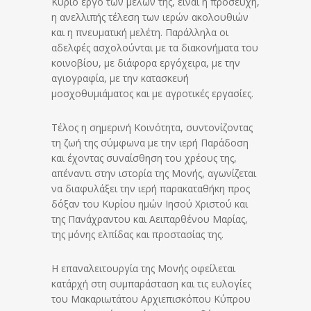
Κύριο έργο των μελών της, είναι η προσευχή,
η ανελλιπής τέλεση των ιερών ακολουθιών
και η πνευματική μελέτη. Παράλληλα οι
αδελφές ασχολούνται με τα διακονήματα του
κοινοβίου, με διάφορα εργόχειρα, με την
αγιογραφία, με την κατασκευή
μοσχοθυμιάματος και με αγροτικές εργασίες.
Τέλος η σημερινή Κοινότητα, συντονίζοντας
τη ζωή της σύμφωνα με την ιερή Παράδοση
και έχοντας συναίσθηση του χρέους της,
απέναντι στην ιστορία της Μονής, αγωνίζεται
να διαφυλάξει την ιερή παρακαταθήκη προς
δόξαν του Κυρίου ημών Ιησού Χριστού και
της Πανάχραντου και Αειπαρθένου Μαρίας,
της μόνης ελπίδας και προστασίας της.
Η επαναλειτουργία της Μονής οφείλεται
κατ΄αρχή στη συμπαράσταση και τις ευλογίες
του Μακαριωτάτου Αρχιεπισκόπου Κύπρου