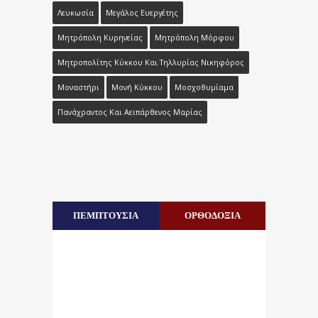
Λευκωσία
Μεγάλος Ευεργέτης
Μητρόπολη Κυρηνείας
Μητρόπολη Μόρφου
Μητροπολίτης Κύκκου Και Τηλλυρίας Νικηφόρος
Μοναστήρι
Μονή Κύκκου
Μοσχοθυμίαμα
Πανάχραντος Και Αειπάρθενος Μαρίας
ΠΕΜΠΤΟΥΣΙΑ
ΟΡΘΟΔΟΞΙΑ