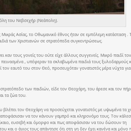
όλη του Νεβσεχήρ (Νεάπολη).
ς Μικράς Ασίας, το Οθωμανικό έθνος ήταν σε εμπόλεμη κατάσταση . 
ιδιά των Χριστιανών σε στρατόπεδα συγκεντρώσεως.
 καν τους γονείς του ούτε είχε άλλους συγγενείς. Μικρό παιδί το
, πεινασμένα , υπέφεραν τα σκλαβωμένα παιδιά τους ξυλοδαρμούς κ
εί τον εαυτό του στον Θεό, προσευχόταν γονατιστός μέρα νύχτα για
στρατόπεδο των παιδιών, είδε τον Θεοχάρη, του άρεσε και τον πήρ
αι τα ζώα του.
υ βλέπει τον Θεοχάρη να προσεύχεται γονατιστός με υψωμένα τα χέ
 αποφάσισαν να τον κάνουν γαμπρό και κληρονόμο τους. Τον κάλεσ
ίκαιο, ευσεβή και όμορφο και πως αποφάσισαν να του δώσουν τη
του και ο άγιος τους απάντησε ότι στη γη δεν έχει κανένα και μόνο 