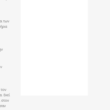
αι των
τήρια
ην
ον
 τον
. Εκεί
α στον
εσαν