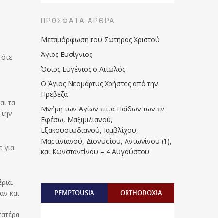
ΠΡΌΣΦΑΤΑ ΆΡΘΡΑ
Μεταμόρφωση του Σωτήρος Χριστού
Άγιος Ευσίγνιος
Τότε
Όσιος Ευγένιος ο Αιτωλός
Ο Άγιος Νεομάρτυς Χρήστος από την
ν
Πρέβεζα
αι τα
Μνήμη των Aγίων επτά Παίδων των εν
 την
Eφέσω, Mαξιμιλιανού,
Eξακουστωδιανού, Iαμβλίχου,
Mαρτινιανού, Διονυσίου, Aντωνίνου (1),
ε για
και Kωνσταντίνου – 4 Αυγούστου
ρια.
αν και
PEMPTOUSIA
ORTHODOXIA
πατέρα