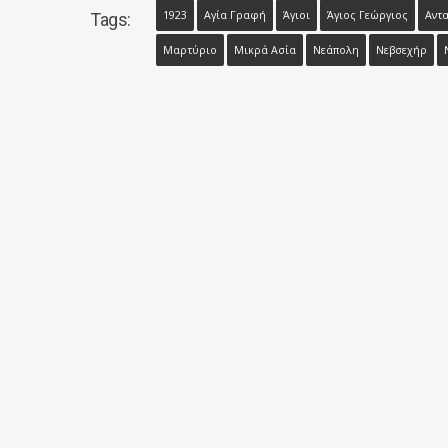
1923
Αγία Γραφή
Άγιοι
Άγιος Γεώργιος
Αντ
Tags:
Μαρτύριο
Μικρά Ασία
Νεάπολη
Νεβσεχήρ