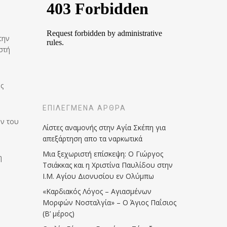
την
στή
ος
ΕΠΙΛΕΓΜΈΝΑ ΆΡΘΡΑ
ων του
Λίστες αναμονής στην Αγία Σκέπη για
απεξάρτηση απο τα ναρκωτικά
Μια ξεχωριστή επίσκεψη: Ο Γιώργος
η
Τσιάκκας και η Χριστίνα Παυλίδου στην
Ι.Μ. Αγίου Διονυσίου εν Ολύμπω
«Καρδιακός Λόγος – Αγιασμένων
Μορφών Νοσταλγία» – Ο Άγιος Παΐσιος
(Β’ μέρος)