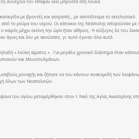
Στη συνέχεια τον έθαψαν εκεί μπροστά στη λεύκα.
καταιγίδα με βροντές και αστραπές , με αποτέλεσμα το εκτελεστικό
 από το ρεύμα του νερού. Οι κάτοικοι της Νεάπολης απορούσαν με 
 καιρός μέχρι εκείνη την ώρα ήταν αίθριος.. Η σύζυγος δε του δικα
ταν άγιος και δεν με ακούσατε, γι’ αυτό έγιναν όλα αυτά.
δηλαδή « λεύκη αίματος » . Για μεγάλο χρονικό διάστημα όταν κάποι
Χριστιανών και Μουσουλμάνων.
ευσεβούς μοναχής και ζήτησε να του κάνουν ανακομιδή των λειψάν
οχή όλων των Νεαπολιτών.
ψανα του αγίου μεταφέρθηκαν στον Ι. Ναό της Αγίας Αικατερίνης στ