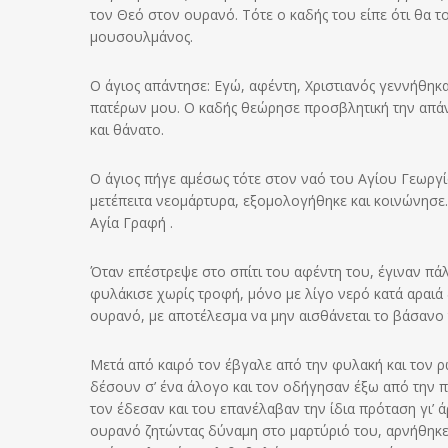
τον Θεό στον ουρανό. Τότε ο καδής του είπε ότι θα τ
μουσουλμάνος.
Ο άγιος απάντησε: Εγώ, αφέντη, Χριστιανός γεννήθηκ
πατέρων μου. Ο καδής θεώρησε προσβλητική την απάντ
και θάνατο.
Ο άγιος πήγε αμέσως τότε στον ναό του Αγίου Γεωργ
μετέπειτα νεομάρτυρα, εξομολογήθηκε και κοινώνησε.
Αγία Γραφή .
Όταν επέστρεψε στο σπίτι του αφέντη του, έγιναν πάλι 
φυλάκισε χωρίς τροφή, μόνο με λίγο νερό κατά αραιά
ουρανό, με αποτέλεσμα να μην αισθάνεται το βάσανο τ
Μετά από καιρό τον έβγαλε από την φυλακή και τον ρώ
δέσουν σ’ ένα άλογο και τον οδήγησαν έξω από την πό
τον έδεσαν και του επανέλαβαν την ίδια πρόταση γι’ ά
ουρανό ζητώντας δύναμη στο μαρτύριό του, αρνήθηκε