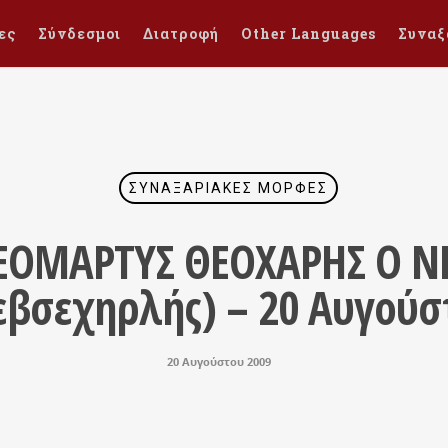
ες
Σύνδεσμοι
Διατροφή
Other Languages
Συναξ
ΣΥΝΑΞΑΡΙΑΚΈΣ ΜΟΡΦΈΣ
ΝΕΟΜΑΡΤΥΣ ΘΕΟΧΑΡΗΣ Ο Ν
εβσεχηρλής) – 20 Αυγούσ
20 Αυγούστου 2009