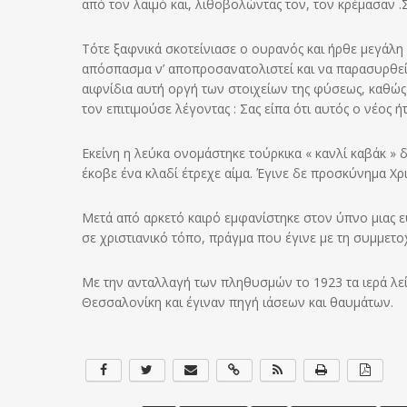
από τον λαιμό και, λιθοβολώντας τον, τον κρέμασαν .
Τότε ξαφνικά σκοτείνιασε ο ουρανός και ήρθε μεγάλη 
απόσπασμα ν’ αποπροσανατολιστεί και να παρασυρθεί
αιφνίδια αυτή οργή των στοιχείων της φύσεως, καθώς ο
τον επιτιμούσε λέγοντας : Σας είπα ότι αυτός ο νέος ή
Εκείνη η λεύκα ονομάστηκε τούρκικα « κανλί καβάκ » 
έκοβε ένα κλαδί έτρεχε αίμα. Έγινε δε προσκύνημα 
Μετά από αρκετό καιρό εμφανίστηκε στον ύπνο μιας 
σε χριστιανικό τόπο, πράγμα που έγινε με τη συμμετ
Με την ανταλλαγή των πληθυσμών το 1923 τα ιερά λεί
Θεσσαλονίκη και έγιναν πηγή ιάσεων και θαυμάτων.