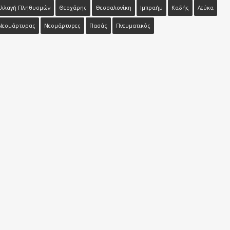
αλλαγή Πληθυσμών
Θεοχάρης
Θεσσαλονίκη
Ιμπραήμ
Καδής
Λεύκα
Νεομάρτυρας
Νεομάρτυρες
Πασάς
Πνευματικός