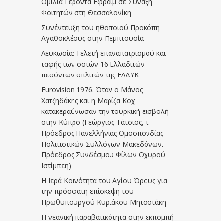
Ομιλία Γέροντα Εφραίμ σε Σύναξη
Φοιτητών στη Θεσσαλονίκη
Συνέντευξη του ηθοποιού Προκόπη
Αγαθοκλέους στην Πεμπτουσία
Λευκωσία: Τελετή επαναπατρισμού και
ταφής των οστών 16 Ελλαδιτών
πεσόντων οπλιτών της ΕΛΔΥΚ
Eurovision 1976. Όταν ο Μάνος
Χατζηδάκης και η Μαρίζα Κοχ
κατακεραύνωσαν την τουρκική εισβολή
στην Κύπρο (Γεώργιος Τάτσιος, τ.
Πρόεδρος Πανελλήνιας Ομοσπονδίας
Πολιτιστικών Συλλόγων Μακεδόνων,
Πρόεδρος Συνδέσμου Φίλων Οχυρού
Ιστίμπεη)
Η Ιερά Κοινότητα του Αγίου Όρους για
την πρόσφατη επίσκεψη του
Πρωθυπουργού Κυριάκου Μητσοτάκη
Η νεανική παραβατικότητα στην εκπομπή