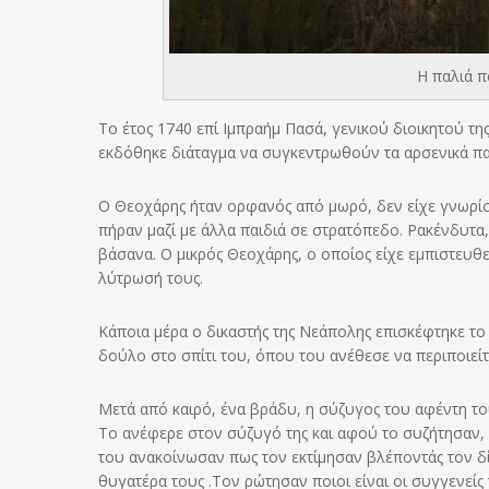
Η παλιά π
Το έτος 1740 επί Ιμπραήμ Πασά, γενικού διοικητού τη
εκδόθηκε διάταγμα να συγκεντρωθούν τα αρσενικά πα
Ο Θεοχάρης ήταν ορφανός από μωρό, δεν είχε γνωρίσει
πήραν μαζί με άλλα παιδιά σε στρατόπεδο. Ρακένδυτα
βάσανα. Ο μικρός Θεοχάρης, ο οποίος είχε εμπιστευθ
λύτρωσή τους.
Κάποια μέρα ο δικαστής της Νεάπολης επισκέφτηκε το 
δούλο στο σπίτι του, όπου του ανέθεσε να περιποιείτ
Μετά από καιρό, ένα βράδυ, η σύζυγος του αφέντη το
Το ανέφερε στον σύζυγό της και αφού το συζήτησαν,
του ανακοίνωσαν πως τον εκτίμησαν βλέποντάς τον δ
θυγατέρα τους .Τον ρώτησαν ποιοι είναι οι συγγενείς 