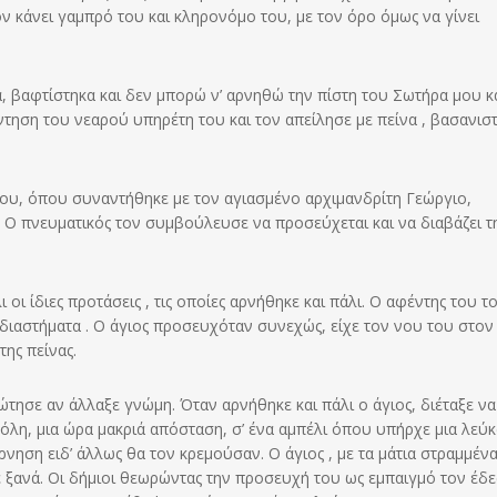
ον κάνει γαμπρό του και κληρονόμο του, με τον όρο όμως να γίνει
α, βαφτίστηκα και δεν μπορώ ν’ αρνηθώ την πίστη του Σωτήρα μου κ
ηση του νεαρού υπηρέτη του και τον απείλησε με πείνα , βασανισ
ίου, όπου συναντήθηκε με τον αγιασμένο αρχιμανδρίτη Γεώργιο,
 Ο πνευματικός τον συμβούλευσε να προσεύχεται και να διαβάζει τ
οι ίδιες προτάσεις , τις οποίες αρνήθηκε και πάλι. Ο αφέντης του τ
 διαστήματα . Ο άγιος προσευχόταν συνεχώς, είχε τον νου του στον
ης πείνας.
τησε αν άλλαξε γνώμη. Όταν αρνήθηκε και πάλι ο άγιος, διέταξε να
λη, μια ώρα μακριά απόσταση, σ’ ένα αμπέλι όπου υπήρχε μια λεύκα
ρνηση ειδ’ άλλως θα τον κρεμούσαν. Ο άγιος , με τα μάτια στραμμέν
 ξανά. Οι δήμιοι θεωρώντας την προσευχή του ως εμπαιγμό τον έδ