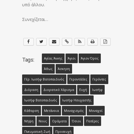
υπό άλλου.
Συνεχίζεται…
Αγίας Άννης
Άγιοι
Άγιον Όρος
Tags:
Άθως
Άσκηση
Γέρ. Ιωσήφ Βατοπαιδινός
Γεροντάδες
Γερόντες
Διόραση
Διορατικό Χάρισμα
Ευχή
Ιωσήφ
Ιωσήφ Βατοπαιδινός
Ιωσήφ Ησυχαστής
Κάθαρση
Μετάνοια
Μοναχισμός
Μοναχοί
Νήψη
Νους
Οράματα
Όσιοι
Πατέρες
Πνευματική Ζωή
Προσευχή