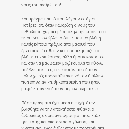
νους του ανθρώπου!
Και πράγματι αυτό που λέγουν οι άγιοι
Πατέρες, ότι όταν καθαρίση ο νους του
ανθρώπου χωράει μέσα όλην την κτίσιν, έτσι
είναι. Δεν τον έβλεπα όπως που να βλέπη
κανείς κάποιο πράγμα από μακρυά που
έρχεται κατ’ ευθείαν και όσο πλησιάζει το
βλέπει ευκρινέστερα, αλλά ήμουν κοντά του
και σαν να βαδίζαμεν μαζί και όλα τα κύκλω
τα έβλεπα και εις τον εαυτόν μου ήμουν
πάλιν χωρίς προσπάθειαν ή κόπον ή άλλην
τινά επίνοιαν και έβλεπα εκείνα που ήσαν
μακράν, σαν να ήμουν παρών σωματικώς.
Πόσα πράγματα έχει μέσα η ευχή, όταν
βιασθήτε να την αποκτήσετε! Φθάνει ο
άνθρωπος σε μια ανωτερότητα , που κάθε
τρεπτότης και ακαταστασία χάνεται, και
γίνεται σαν ένας άνθρωπος με προτερήματα