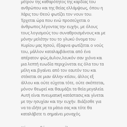
μέτρον της καθαρότητος της καρδίας του
ανθρώπου και της θείας ελλάμψεως, όπου η
Χάρις του Θεού φωτίζει τον νουν του.
Έρχεται ώρα που ενώ προσεύχεται ο
άνθρωπος λέγοντας την ευχήν, με όλους
τους λογισμούς του συναθροισμένους και με
μόνην μελέτην του το γλυκύ όνομα του
Κυρίου μας Ιησού, έξαφνα φωτίζεται ο νούς
του, μάλλον καταλαμβάνεται από ένα
απέρατον φώς,άυλον,λευκόν σαν χιόνα και
μια λεπτή ευωδία περιχύνεται εις όλα του τα
μέλη και βγαίνει από τον εαυτόν του και
στέκεται σε μιαν άλλην κτίσιν, άλλος εξ
άλλου και ούτε εύχεται τότε, ούτε σκέπτεται,
μόνον θεωρεί και θαυμάζει τα θεία μεγαλεία.
Αυτή είναι πνευματική κατάστασις και γίνεται
με την ησυχίαν και την ευχήν. Βιάζεσθε για
να τα ιδήτε με τα μάτια σας και τότε θα
καταλάβετε τι σημαίνει μοναχός.