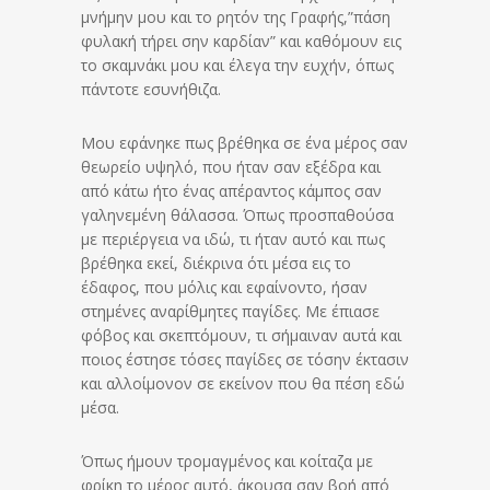
μνήμην μου και το ρητόν της Γραφής,”πάση
φυλακή τήρει σην καρδίαν” και καθόμουν εις
το σκαμνάκι μου και έλεγα την ευχήν, όπως
πάντοτε εσυνήθιζα.
Μου εφάνηκε πως βρέθηκα σε ένα μέρος σαν
θεωρείο υψηλό, που ήταν σαν εξέδρα και
από κάτω ήτο ένας απέραντος κάμπος σαν
γαληνεμένη θάλασσα. Όπως προσπαθούσα
με περιέργεια να ιδώ, τι ήταν αυτό και πως
βρέθηκα εκεί, διέκρινα ότι μέσα εις το
έδαφος, που μόλις και εφαίνοντο, ήσαν
στημένες αναρίθμητες παγίδες. Με έπιασε
φόβος και σκεπτόμουν, τι σήμαιναν αυτά και
ποιος έστησε τόσες παγίδες σε τόσην έκτασιν
και αλλοίμονον σε εκείνον που θα πέση εδώ
μέσα.
Όπως ήμουν τρομαγμένος και κοίταζα με
φρίκη το μέρος αυτό, άκουσα σαν βοή από