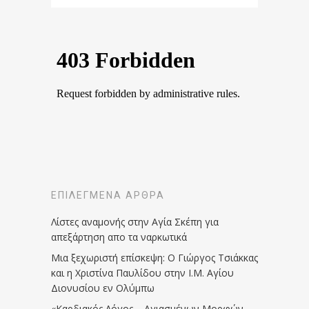
ΕΠΙΛΕΓΜΈΝΑ ΆΡΘΡΑ
Λίστες αναμονής στην Αγία Σκέπη για
απεξάρτηση απο τα ναρκωτικά
Μια ξεχωριστή επίσκεψη: Ο Γιώργος Τσιάκκας
και η Χριστίνα Παυλίδου στην Ι.Μ. Αγίου
Διονυσίου εν Ολύμπω
«Καρδιακός Λόγος – Αγιασμένων Μορφών