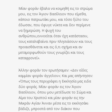
Μίαν φοράν έβαλα να κοιμηθή εις το στρώμα
μου, εις τον Άγιον Βασίλειον που είμεθα,
κάποιο πατριωτάκι μου, και τόσο ξύλο του
έδωσαν, που έφυγε νύκτα και δεν περίμενε
να ξημερώση. Η ψυχή του
ανθρώπου,εννοείται όταν έχη κατάστασιν,
τους καταλαβαίνει πριν πλησιάσουν και τους
προαισθάνεται και εις ό,τι σχήμα και αν
μεταμορφωθούν τους γνωρίζει και τους
καταφρονεί».
Άλλην φοράν τον ερωτήσαμεν: «Δεν είδες
καμμίαν φοράν άγγελον»; Και μας απήντησεν:
«Όπως τους περιγράφει η Εκκλησία μας ειδα
δύο φοράς. Μίαν φοράν εις τον Άγιον
Βασίλειον, όπου μου μετέδωσε το Σώμα και
Αίμα του Χριστού και μίαν φοράν εις την
Μικράν Αγίαν Άνναν μέσα εις το εκκλησάκι·
βάδιζε, μπροστά από τον διάκον που