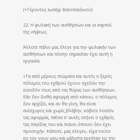
(+Γέροντος Ιωσήφ Βατοπαιδινού)
22. Η φυλακή των αισθήσεων και οι καρποί
της νήψεως.
Άλλοτε πάλιν μας έλεγε για την φυλακήν των
αισθήσεων και πόσην σημασίαν έχει αυτή η
εργασία.
«Τα από μέρους πτώματα και αυτός ο ξερός
πόλεμος του εχθρού έχουν σχεδόν την
εισοδόν τους από τας θύρας των αισθήσεων.
Εάν δεν δοθή αφορμή από κάπου, ο πόλεμος
δεν αρχίζει, και αν θα γίνη, θα είναι
ανίσχυρος και χωρίς βλάβην, κόβετε λοιπόν
τας αφορμάς. Μέσα σ’ αυτές στήνει ο εχθρός
τας παγίδας του και πιάνει όποιον δεν έχει
προσοχήν. Κάποτε, μας ελεγεν, είχα τούτο
εις τον νουν μου και μάλιστα ερχόταν εις την