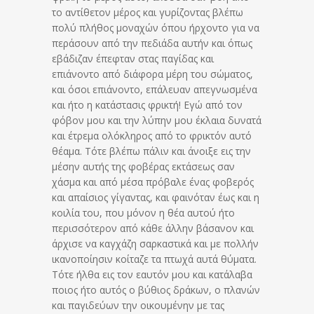
το αντίθετον μέρος και γυρίζοντας βλέπω
πολύ πλήθος μοναχών όπου ήρχοντο για να
περάσουν από την πεδιάδα αυτήν και όπως
εβάδιζαν έπεφταν στας παγίδας και
επιάνοντο από διάφορα μέρη του σώματος,
και όσοι επιάνοντο, επάλευαν απεγνωσμένα
και ήτο η κατάστασις φρικτή! Εγώ από τον
φόβον μου και την λύπην μου έκλαια δυνατά
και έτρεμα ολόκληρος από το φρικτόν αυτό
θέαμα. Τότε βλέπω πάλιν και άνοιξε εις την
μέσην αυτής της φοβέρας εκτάσεως σαν
χάσμα και από μέσα πρόβαλε ένας φοβερός
και απαίσιος γίγαντας, και φαινόταν έως και η
κοιλία του, που μόνον η θέα αυτού ήτο
περισσότερον από κάθε άλλην βάσανον και
άρχισε να καγχάζη σαρκαστικά και με πολλήν
ικανοποίησιν κοίταζε τα πτωχά αυτά θύματα.
Τότε ήλθα εις τον εαυτόν μου και κατάλαβα
ποιος ήτο αυτός ο βύθιος δράκων, ο πλανών
και παγιδεύων την οικουμένην με τας