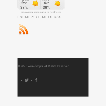
πρόγνωση καιρού από το weather.gr
ΕΝΗΜΈΡΩΣΉ ΜΕΣΩ RSS
© 2026 Διακόνημα. All Rights Reserved.