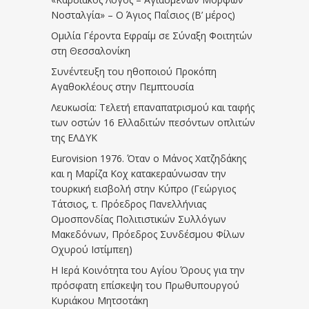
Νοσταλγία» – Ο Άγιος Παΐσιος (Β’ μέρος)
Ομιλία Γέροντα Εφραίμ σε Σύναξη Φοιτητών
στη Θεσσαλονίκη
Συνέντευξη του ηθοποιού Προκόπη
Αγαθοκλέους στην Πεμπτουσία
Λευκωσία: Τελετή επαναπατρισμού και ταφής
των οστών 16 Ελλαδιτών πεσόντων οπλιτών
της ΕΛΔΥΚ
Eurovision 1976. Όταν ο Μάνος Χατζηδάκης
και η Μαρίζα Κοχ κατακεραύνωσαν την
τουρκική εισβολή στην Κύπρο (Γεώργιος
Τάτσιος, τ. Πρόεδρος Πανελλήνιας
Ομοσπονδίας Πολιτιστικών Συλλόγων
Μακεδόνων, Πρόεδρος Συνδέσμου Φίλων
Οχυρού Ιστίμπεη)
Η Ιερά Κοινότητα του Αγίου Όρους για την
πρόσφατη επίσκεψη του Πρωθυπουργού
Κυριάκου Μητσοτάκη