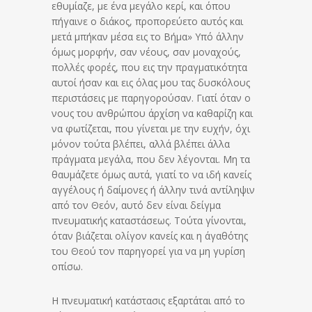
εθυμίαζε, με ένα μεγάλο κερί, και όπου
πήγαινε ο διάκος, προπορεύετο αυτός και
μετά μπήκαν μέσα εις το Βήμα» Υπό άλλην
όμως μορφήν, σαν νέους, σαν μοναχούς,
πολλές φορές, που εις την πραγματικότητα
αυτοί ήσαν και εις όλας μου τας δυσκόλους
περιστάσεις με παρηγορούσαν. Γιατί όταν ο
νους του ανθρώπου άρχίση να καθαρίζη και
να φωτίζεται, που γίνεται με την ευχήν, όχι
μόνον τούτα βλέπει, αλλά βλέπει άλλα
πράγματα μεγάλα, που δεν λέγονται. Μη τα
θαυμάζετε όμως αυτά, γιατί το να ιδή κανείς
αγγέλους ή δαίμονες ή άλλην τινά αντίληψιν
από τον Θεόν, αυτό δεν είναι δείγμα
πνευματικής καταστάσεως. Τούτα γίνονται,
όταν βιάζεται ολίγον κανείς και η άγαθότης
του Θεού τον παρηγορεί για να μη γυρίση
οπίσω.
Η πνευματική κατάστασις εξαρτάται από το