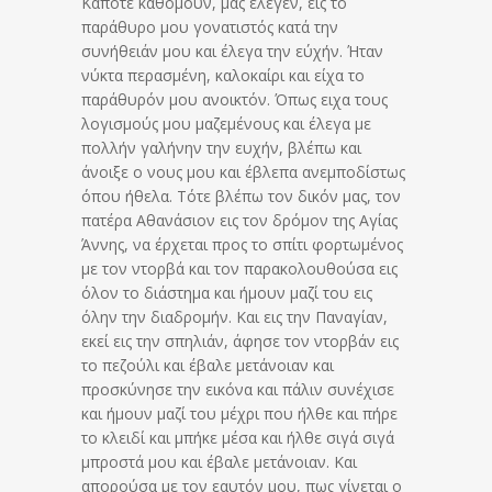
Κάποτε καθόμουν, μας έλεγεν, εις το
παράθυρο μου γονατιστός κατά την
συνήθειάν μου και έλεγα την εύχήν. Ήταν
νύκτα περασμένη, καλοκαίρι και είχα το
παράθυρόν μου ανοικτόν. Όπως ειχα τους
λογισμούς μου μαζεμένους και έλεγα με
πολλήν γαλήνην την ευχήν, βλέπω και
άνοιξε ο νους μου και έβλεπα ανεμποδίστως
όπου ήθελα. Τότε βλέπω τον δικόν μας, τον
πατέρα Αθανάσιον εις τον δρόμον της Αγίας
Άννης, να έρχεται προς το σπίτι φορτωμένος
με τον ντορβά και τον παρακολουθούσα εις
όλον το διάστημα και ήμουν μαζί του εις
όλην την διαδρομήν. Και εις την Παναγίαν,
εκεί εις την σπηλιάν, άφησε τον ντορβάν εις
το πεζούλι και έβαλε μετάνοιαν και
προσκύνησε την εικόνα και πάλιν συνέχισε
και ήμουν μαζί του μέχρι που ήλθε και πήρε
το κλειδί και μπήκε μέσα και ήλθε σιγά σιγά
μπροστά μου και έβαλε μετάνοιαν. Και
απορούσα με τον εαυτόν μου, πως γίνεται ο