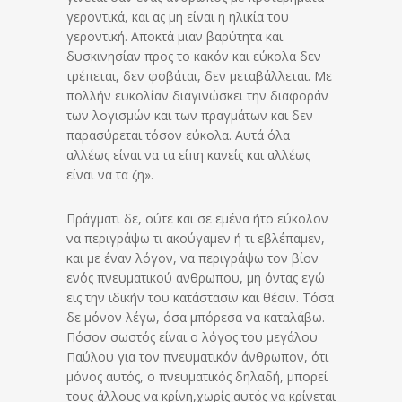
γεροντικά, και ας μη είναι η ηλικία του
γεροντική. Αποκτά μιαν βαρύτητα και
δυσκινησίαν προς το κακόν και εύκολα δεν
τρέπεται, δεν φοβάται, δεν μεταβάλλεται. Με
πολλήν ευκολίαν διαγινώσκει την διαφοράν
των λογισμών και των πραγμάτων και δεν
παρασύρεται τόσον εύκολα. Αυτά όλα
αλλέως είναι να τα είπη κανείς και αλλέως
είναι να τα ζη».
Πράγματι δε, ούτε και σε εμένα ήτο εύκολον
να περιγράψω τι ακούγαμεν ή τι εβλέπαμεν,
και με έναν λόγον, να περιγράψω τον βίον
ενός πνευματικού ανθρωπου, μη όντας εγώ
εις την ιδικήν του κατάστασιν και θέσιν. Τόσα
δε μόνον λέγω, όσα μπόρεσα να καταλάβω.
Πόσον σωστός είναι ο λόγος του μεγάλου
Παύλου για τον πνευματικόν άνθρωπον, ότι
μόνος αυτός, ο πνευματικός δηλαδή, μπορεί
τους άλλους να κρίνη,χωρίς αυτός να κρίνεται