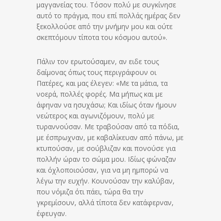
μαγγανείας του. Τόσον πολύ με συγκίνησε
αυτό το πράγμα, που επί πολλάς ημέρας δεν
ξεκολλούσε από την μνήμην μου και ούτε
σκεπτόμουν τίποτα του κόσμου αυτού».
Πάλιν τον ερωτούσαμεν, αν ειδε τους
δαίμονας όπως τους περιγράφουν οι
Πατέρες, και μας έλεγεν: «Με τα μάτια, τα
νοερά, πολλές φορές. Μα μήπως και με
άφηναν να ησυχάσω; Και ιδίως όταν ήμουν
νεώτερος και αγωνιζόμουν, πολύ με
τυραννούσαν. Με τραβούσαν από τα πόδια,
με έσπρωχναν, με καβαλίκευαν από πάνω, με
κτυπούσαν, με σούβλιζαν και πονούσε για
πολλήν ώραν το σώμα μου. Ιδίως φώναζαν
και όχλοποιούσαν, για να μη ημπορώ να
λέγω την ευχήν. Κουνούσαν την καλύβαν,
που νόμιζα ότι πάει, τώρα θα την
γκρεμίσουν, αλλά τίποτα δεν κατάφερναν,
έφευγαν.