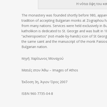
Η νότια όψη του κα
The monastery was founded shortly before 980, appar
tradition of accepting Bulgarian monks at Zographou 
from many nations. Services were held exclusively in B
katholikon is dedicated to St. George and was built in 
“acheiropoietos” (not-made-by-hands) icon of St George
the same saint and the manuscript of the monk Paisios o
Bulgarian nation.
πηγή: Xαρίτωνος Μοναχού
Ματιές στον Άθω – Images of Athos
Έκδοση 3η, Άγιον Όρος 2007
ISBN 960-7735-04-8