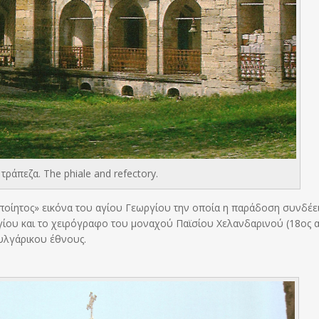
 τράπεζα. The phiale and refectory.
οποίητος» εικόνα του αγίου Γεωργίου την οποία η παράδοση συνδέει
Αγίου και το χειρόγραφο του μοναχού Παϊσίου Χελανδαρινού (18ος αι
υλγάρικου έθνους.