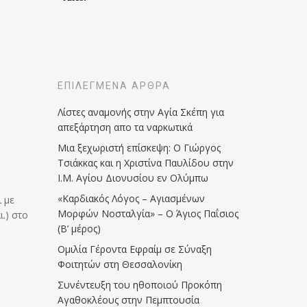
ΕΠΙΛΕΓΜΈΝΑ ΆΡΘΡΑ
Λίστες αναμονής στην Αγία Σκέπη για
απεξάρτηση απο τα ναρκωτικά
Μια ξεχωριστή επίσκεψη: Ο Γιώργος
Τσιάκκας και η Χριστίνα Παυλίδου στην
Ι.Μ. Αγίου Διονυσίου εν Ολύμπω
«Καρδιακός Λόγος – Αγιασμένων
 με
Μορφών Νοσταλγία» – Ο Άγιος Παΐσιος
.) στο
(Β’ μέρος)
Ομιλία Γέροντα Εφραίμ σε Σύναξη
Φοιτητών στη Θεσσαλονίκη
Συνέντευξη του ηθοποιού Προκόπη
Αγαθοκλέους στην Πεμπτουσία