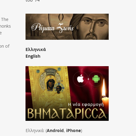
. The
 monks
e
on of
Ελληνικά
e
English
Ελληνικά: (
Android
,
iPhone
)