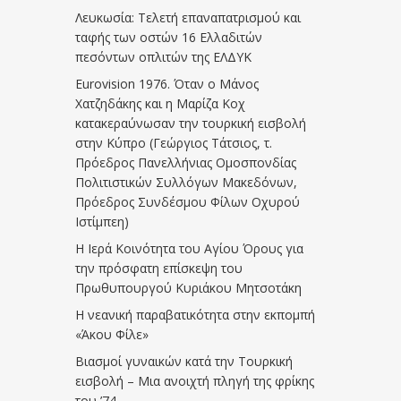
Λευκωσία: Τελετή επαναπατρισμού και
ταφής των οστών 16 Ελλαδιτών
πεσόντων οπλιτών της ΕΛΔΥΚ
Eurovision 1976. Όταν ο Μάνος
Χατζηδάκης και η Μαρίζα Κοχ
κατακεραύνωσαν την τουρκική εισβολή
στην Κύπρο (Γεώργιος Τάτσιος, τ.
Πρόεδρος Πανελλήνιας Ομοσπονδίας
Πολιτιστικών Συλλόγων Μακεδόνων,
Πρόεδρος Συνδέσμου Φίλων Οχυρού
Ιστίμπεη)
Η Ιερά Κοινότητα του Αγίου Όρους για
την πρόσφατη επίσκεψη του
Πρωθυπουργού Κυριάκου Μητσοτάκη
Η νεανική παραβατικότητα στην εκπομπή
«Άκου Φίλε»
Βιασμοί γυναικών κατά την Τουρκική
εισβολή – Μια ανοιχτή πληγή της φρίκης
του ’74