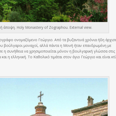
 άποψη. Holy Monastery of Zographou. External view.
ιογράφο ονομαζόμενο Γεώργιο. Από τα βυζαντινά χρόνια ήδη άρχισ
υ βούλγαροι μοναχοί, αλλά πάντα η Μονή ήταν επανδρωμένη με
ε η συνήθεια να χρησιμοποιείται μόνον η βουλγαρική γλώσσα στις
και η ελληνική. Το Καθολικό τιμάται στον άγιο Γεώργιο και είναι κτ