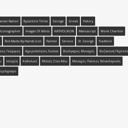
arian Nation
Byzantine Times
George
Greek
History
Iconographer
Images Of Athos
KATHOLIKON
Manuscript
Monk Chariton
Not-Made-By-Hands Icon
Painter
Service
St. George
Tradition
γιος Γεώργιος
Αχειροποίητος Εικόνα
Βούλγαρος Μοναχός
Βυζαντινή Περίοδ
υ
Ιστορία
Καθολικό
Ματιές Στον Άθω
Μοναχός Παΐσιος Χελανδαρινός
ειρόγραφο