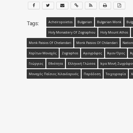
Acheiropoietos
Bulgarian
Bulgarian Monk
Bulg
Tags:
Holy Monastery Of Zographou
Holy Mount Athos
Monk Paisios Of Chelandari
Monk Paisios Of Chilandari
Nation
Xαρίτων Μοναχός
Zographos
Αγιογράφος
Άγιον Όρος
Ά
Γεώργιος
Εθνότητα
Ελληνική Γλώσσα
Ιερα Μονή Ζωγράφο
Μοναχός Παΐσιος Χιλανδαρινός
Παράδοση
Τοιχογραφία
Χ