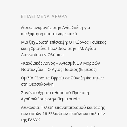
ΕΠΙΛΕΓΜΈΝΑ ΆΡΘΡΑ
Λίστες αναμονής στην Αγία Σκέπη για
απεξάρτηση απο τα ναρκωτικά
Μια ξεχωριστή επίσκεψη: Ο Γιώργος Τσιάκκας
και η Χριστίνα Παυλίδου στην Ι.Μ. Αγίου
Διονυσίου εν Ολύμπω
«Καρδιακός Λόγος – Αγιασμένων Μορφών
Νοσταλγία» – Ο Άγιος Παΐσιος (Β’ μέρος)
Ομιλία Γέροντα Εφραίμ σε Σύναξη Φοιτητών
στη Θεσσαλονίκη
Συνέντευξη του ηθοποιού Προκόπη
Αγαθοκλέους στην Πεμπτουσία
Λευκωσία: Τελετή επαναπατρισμού και ταφής
των οστών 16 Ελλαδιτών πεσόντων οπλιτών
της ΕΛΔΥΚ