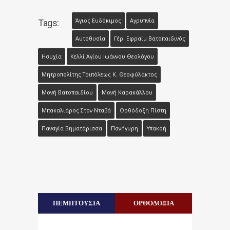
Άγιος Ευδόκιμος
Αγρυπνία
Tags:
Αυτοθυσία
Γέρ. Εφραίμ Βατοπαιδινός
Ησυχία
Κελλί Αγίου Ιωάννου Θεολόγου
Μητροπολίτης Τριπόλεως Κ. Θεοφύλακτος
Μονή Βατοπαιδίου
Μονή Καρακάλλου
Μπακαλιάρος Στον Νταβά
Ορθόδοξη Πίστη
Παναγία Βηματάρισσα
Πανήγυρη
Υπακοή
ΠΕΜΠΤΟΥΣΙΑ
ΟΡΘΟΔΟΞΙΑ