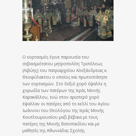
Ο εορτασμός έγινε παρουσία του
σεβασμιότατου μητροπολίτη Τριπόλεως
(Λιβύης) του πατριαρχείου Αλεξάνδρειας κ.
Θεοφύλακτου ο οποίος και πρωτοστάτησε
των εορτασμών. Στο δεξιό χορό έψαλλε η
χορωδία των πατέρων της Ιεράς Μονής
Καρακάλλου, ενώ στον αριστερό χορό
έψαλλαν οι πατέρες από το κελλί του Αγίου
Ιωάννου του Θεολόγου της Ιεράς Μονής
Κουτλουμουσίου μαζί βέβαια με τους
πατέρες της Μονής Βατοπαιδίου και με
μαθητές της Αθωνιάδας Σχολής.