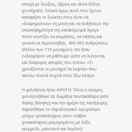
εποχή με διώξεις, ύβρεις και άλλα δόλια
χτυπήματα. Τελικά όμως αυτό που έχουν
καταφέρει οι διώκτες τους είναι να
«διαφημίσουν» τη μονή και να αυξήσουν την
επισκεψημότητα της κατακόρυφα! Άραγε
πόσο κοστίζει να κοιμήσεις, να ταϊσεις και
γενικά να περιποιηθείς 400-450 ανθρώπους
(πλέον των 110 μοναχών); Θα ήταν
ενδιαφέρον να μάθουμε ώστε να λύνονται
και διάφορες απορίες του τύπου: «Τι
χρειάζονται οι μοναχοί τα λεφτά;» που
ακούω πυκνά συχνά στον έξω κόσμο.
Η φιλοξενία ήταν ΑΨΟΓΗ: Όλος ο κόσμος
φιλοξενήθηκε σε δωμάτια πεντακάθαρα (από
πάσης άποψης) και την ημέρα της πανήγυρης
παρατέθηκε το παραδοσιακό αγιορείτικο
γεύμα «μπακαλιάρος στον νταβά»
(μπακαλάριος μαγειρεμένος με λάδι,
κρεμμύδι, μαϊντανό και λεμόνι)!