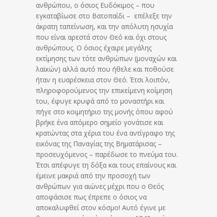
ανθρώπου, ο όσιος Ευδόκιμος – που
εγκαταβίωσε στο Βατοπαίδι – επέλεξε την
άκρατη ταπείνωση, και την απόλυτη ησυχία
που είναι αρεστά στον Θεό και όχι στους
ανθρώπους. Ο όσιος έχαιρε μεγάλης
εκτίμησης των τότε ανθρώπων (μοναχών και
λαϊκών) αλλά αυτό που ήθελε και ποθούσε
ήταν η ευαρέσκεια στον Θεό. Έτσι λοιπόν,
πληροφορούμενος την επικείμενη κοίμηση
του, έφυγε κρυφά από το μοναστήρι και
πήγε στο κοιμητήριο της μονής όπου αφού
βρήκε ένα απόμερο σημείο γονάτισε και
κρατώντας στα χέρια του ένα αντίγραφο της
εικόνας της Παναγίας της Βηματάρισας –
προσευχόμενος – παρέδωσε το πνεύμα του.
Έτσι απέφυγε τη δόξα και τους επαίνους και
έμεινε μακριά από την προσοχή των
ανθρώπων για αιώνες μέχρι που ο Θεός
αποφάσισε πως έπρεπε ο όσιος να
αποκαλυφθεί στον κόσμο! Αυτό έγινε με