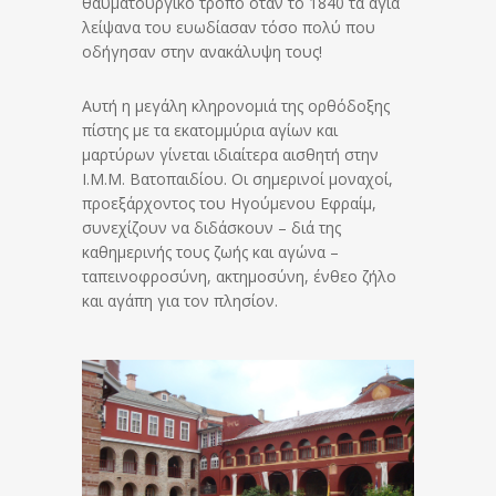
θαυματουργικό τρόπο όταν το 1840 τα άγια
λείψανα του ευωδίασαν τόσο πολύ που
οδήγησαν στην ανακάλυψη τους!
Αυτή η μεγάλη κληρονομιά της ορθόδοξης
πίστης με τα εκατομμύρια αγίων και
μαρτύρων γίνεται ιδιαίτερα αισθητή στην
Ι.Μ.Μ. Βατοπαιδίου. Οι σημερινοί μοναχοί,
προεξάρχοντος του Ηγούμενου Εφραίμ,
συνεχίζουν να διδάσκουν – διά της
καθημερινής τους ζωής και αγώνα –
ταπεινοφροσύνη, ακτημοσύνη, ένθεο ζήλο
και αγάπη για τον πλησίον.