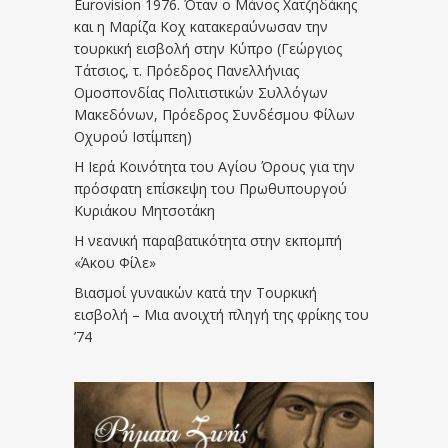
Eurovision 1976. Όταν ο Μάνος Χατζηδάκης
και η Μαρίζα Κοχ κατακεραύνωσαν την
τουρκική εισβολή στην Κύπρο (Γεώργιος
Τάτσιος, τ. Πρόεδρος Πανελλήνιας
Ομοσπονδίας Πολιτιστικών Συλλόγων
Μακεδόνων, Πρόεδρος Συνδέσμου Φίλων
Οχυρού Ιστίμπεη)
Η Ιερά Κοινότητα του Αγίου Όρους για την
πρόσφατη επίσκεψη του Πρωθυπουργού
Κυριάκου Μητσοτάκη
Η νεανική παραβατικότητα στην εκπομπή
«Άκου Φίλε»
Βιασμοί γυναικών κατά την Τουρκική
εισβολή – Μια ανοιχτή πληγή της φρίκης του
’74