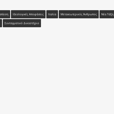
απίεση
Ιδεολογικές Αποφάσεις
Ιταλία
Μετανεωτερικός Άνθρωπος
Νέα Τάξη
ς
Συνταγματικό Δικαστήριο