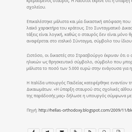
κρεμασμένος σταυρός. Η Λάουτσι έκρινε ότι η ύπαρξη 
σχολείου.
Επικαλέστηκε μάλιστα και μία δικαστική απόφαση που 
λαϊκό χαρακτήρα του κράτους. Στο Συνταγματικό Δικασ
τάξεις είναι λογική, καθώς ο σταυρός δεν είναι μόνο
αναφέρεται στο ιταλικό Σύνταγμα, σύμβολο του ίδιου
Ωστόσο, οι δικαστές στο Στρασβούργο έκριναν ότι ο
ηλικιών ως θρησκευτικό σύμβολο, σύμβολο που μπορ
μάλιστα το ποσό των 5.000 ευρώ στην ενάγουσα για η
Η Ιταλίδα υπουργός Παιδείας κατεφέρθηκε εναντίον 
Δικαιωμάτων. «Η ύπαρξη σταυρού στις σχολικές αίθο
της παράδοσής μας» δήλωσε η υπουργός σύμφωνα με 
Πηγή:
http://hellas-orthodoxy.blogspot.com/2009/11/b