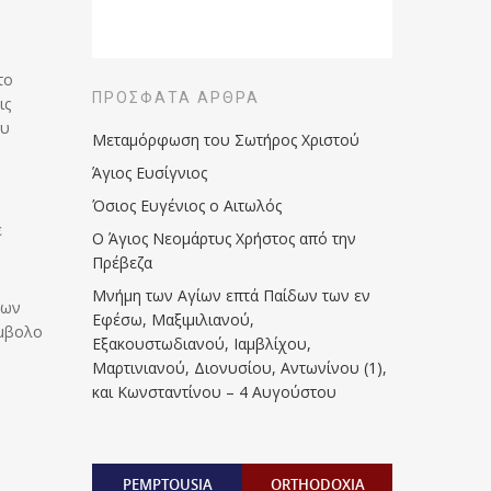
το
ΠΡΌΣΦΑΤΑ ΆΡΘΡΑ
ις
ου
Μεταμόρφωση του Σωτήρος Χριστού
Άγιος Ευσίγνιος
Όσιος Ευγένιος ο Αιτωλός
ε
Ο Άγιος Νεομάρτυς Χρήστος από την
Πρέβεζα
Μνήμη των Aγίων επτά Παίδων των εν
νων
Eφέσω, Mαξιμιλιανού,
ύμβολο
Eξακουστωδιανού, Iαμβλίχου,
Mαρτινιανού, Διονυσίου, Aντωνίνου (1),
και Kωνσταντίνου – 4 Αυγούστου
PEMPTOUSIA
ORTHODOXIA