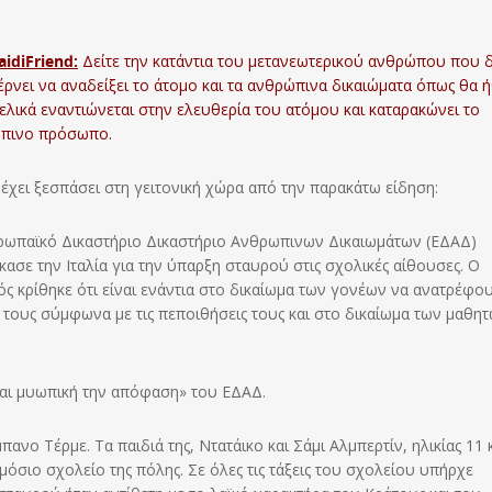
idiFriend:
Δείτε την κατάντια του μετανεωτερικού ανθρώπου που 
ρνει να αναδείξει το άτομο και τα ανθρώπινα δικαιώματα όπως θα ή
ελικά
εναντιώνεται στην ελευθερία του ατόμου και καταρακώνει το
πινο πρόσωπο.
έχει ξεσπάσει στη γειτονική χώρα από την παρακάτω είδηση:
ρωπαϊκό Δικαστήριο Δικαστήριο Ανθρωπινων Δικαιωμάτων (ΕΔΑΔ)
κασε την Ιταλία για την ύπαρξη σταυρού στις σχολικές αίθουσες. Ο
ς κρίθηκε ότι είναι ενάντια στο δικαίωμα των γονέων να ανατρέφου
 τους σύμφωνα με τις πεποιθήσεις τους και στο δικαίωμα των μαθη
και μυωπική την απόφαση» του ΕΔΑΔ.
ανο Τέρμε. Τα παιδιά της, Ντατάικο και Σάμι Αλμπερτίν, ηλικίας 11 
σιο σχολείο της πόλης. Σε όλες τις τάξεις του σχολείου υπήρχε