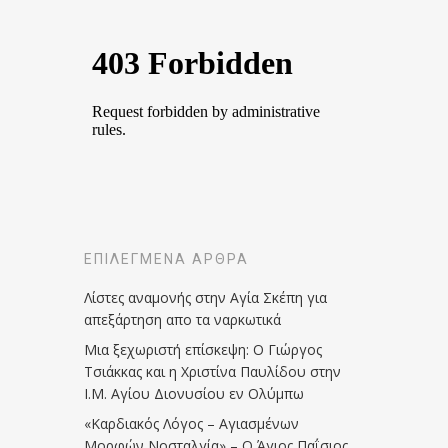
ΕΠΙΛΕΓΜΈΝΑ ΆΡΘΡΑ
Λίστες αναμονής στην Αγία Σκέπη για
απεξάρτηση απο τα ναρκωτικά
Μια ξεχωριστή επίσκεψη: Ο Γιώργος
Τσιάκκας και η Χριστίνα Παυλίδου στην
Ι.Μ. Αγίου Διονυσίου εν Ολύμπω
«Καρδιακός Λόγος – Αγιασμένων
Μορφών Νοσταλγία» – Ο Άγιος Παΐσιος