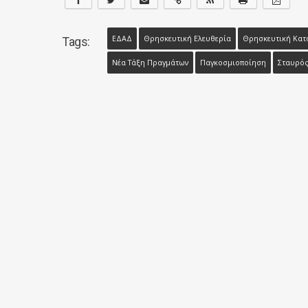
ΕΔΑΔ
Θρησκευτική Ελευθερία
Θρησκευτική Κατ
Tags:
Νέα Τάξη Πραγμάτων
Παγκοσμιοποίηση
Σταυρό