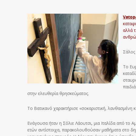
Vatopa
καταφέ
αλλά
τ
ανθρώ
Σάλος 
Tο Ευ
καταδί
σταυρό
παιδιά
στην ελευθερία θρησκεύματος.
Το Βατικανό χαρακτήρισε «σοκαριστική, λανθασμένη 
Eνάγουσα ήταν η Σόλιε Λάουτσι, μια Ιταλίδα από το Αμπ
ετών αντίστοιχα, παρακολουθούσαν μαθήματα στο δημό