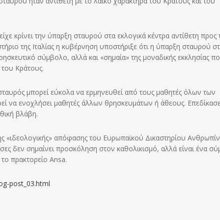
σταυρού ήταν αντίθετη με το λαϊκό χαρακτήρα του Κράτους και του
είχε κρίνει την ύπαρξη σταυρού στα εκλογικά κέντρα αντίθετη προς 
τήριο της Ιταλίας η κυβέρνηση υποστήριξε ότι η ύπαρξη σταυρού στ
 θρησκευτικό σύμβολο, αλλά και «σημαία» της μοναδικής εκκλησίας π
 του Κράτους.
 σταυρός μπορεί εύκολα να ερμηνευθεί από τους μαθητές όλων των
εί να ενοχλήσει μαθητές άλλων θρησκευμάτων ή άθεους. Επεδίκασ
θική βλάβη.
της «ιδεολογικής» απόφασης του Ευρωπαϊκού Δικαστηρίου Ανθρωπί
υσες δεν σημαίνει προσκόληση στον καθολικισμό, αλλά είναι ένα σ
το πρακτορείο Ansa.
log-post_03.html