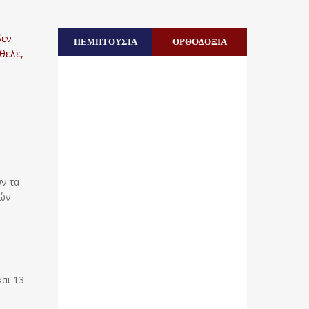
δεν
ΠΕΜΠΤΟΥΣΙΑ
ΟΡΘΟΔΟΞΙΑ
θελε,
ν τα
τών
και 13