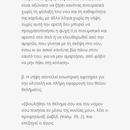
είναι αδύνατο να ζήσει κανένας πνευματικά
χωρίς τη φύλαξη του νου και τη καθαρότητα
της καρδιάς, με άλλα λόγια χωρίς τη νήψη.
Χωρίς αυτή την αρετή δεν μπορεί να
πραγματοποιήσει η ψυχή ό,τι πνευματικό και
αρεστό στο Θεό ή να ελευθερωθεί από την
αμαρτία, που γίνεται με τη σκέψη στο νου,
έστω κι αν ασκεί κανένας βία πάνω στον
εαυτό του, για να μην αμαρτήσει, από φόβο
να μην πάει στη κόλαση».
β. Η νήψη αποτελεί εσωτερική αφετηρία για
την ολοτελή και πλήρη εφαρμογή του θείου
θελήματος.
«Εβουλήθην το θέλημα σου και τον νόμον
σου ποιήσαι εν μέσω της κοιλίας μου», λέει ο
προφητάναξ Δαβίδ. (Ψαλμ. 39, 2). Και
επεξηγεί ο άγιος: