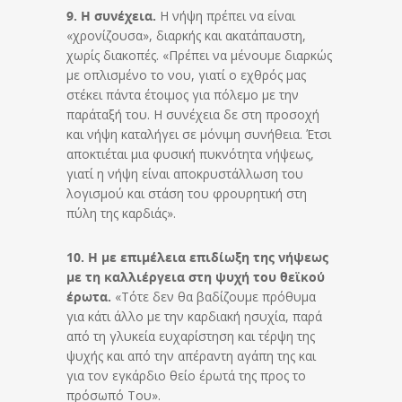
9. Η συνέχεια.
Η νήψη πρέπει να είναι
«χρονίζουσα», διαρκής και ακατάπαυστη,
χωρίς διακοπές. «Πρέπει να μένουμε διαρκώς
με οπλισμένο το νου, γιατί ο εχθρός μας
στέκει πάντα έτοιμος για πόλεμο με την
παράταξή του. Η συνέχεια δε στη προσοχή
και νήψη καταλήγει σε μόνιμη συνήθεια. Έτσι
αποκτιέται μια φυσική πυκνότητα νήψεως,
γιατί η νήψη είναι αποκρυστάλλωση του
λογισμού και στάση του φρουρητική στη
πύλη της καρδιάς».
10. Η με επιμέλεια επιδίωξη της νήψεως
με τη καλλιέργεια στη ψυχή του θεϊκού
έρωτα.
«Τότε δεν θα βαδίζουμε πρόθυμα
για κάτι άλλο με την καρδιακή ησυχία, παρά
από τη γλυκεία ευχαρίστηση και τέρψη της
ψυχής και από την απέραντη αγάπη της και
για τον εγκάρδιο θείο έρωτά της προς το
πρόσωπό Του».