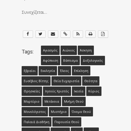
Συνεχίζεται…
Αγιασμός
Αιώνιος
Άσκηση
Tags:
Αφύπνιση
Βάπτισμα
Δοξολογικός
Εβραίοι
Εκκλησία
Έλεος
Επίκληση
Ευσέβιος Βίττης
Θεία Ευχαριστία
Θεότητα
Θρησκείες
Ιησούς Χριστός
Ικεσία
Κύριος
Μαρτύριο
Μετάνοια
Μνήμη Θεού
Μονολόγιστος
Μυστήριο
Όνομα Θεού
Παλαιά Διαθήκη
Παρουσία Θεού