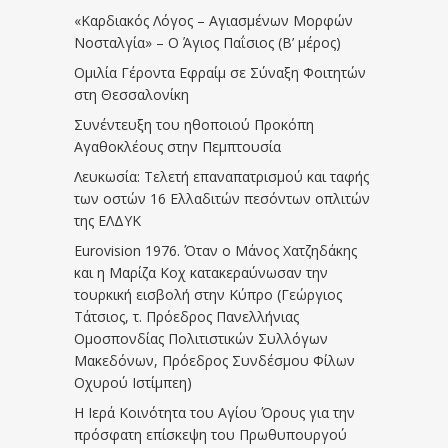
«Καρδιακός Λόγος – Αγιασμένων Μορφών
Νοσταλγία» – Ο Άγιος Παΐσιος (Β’ μέρος)
Ομιλία Γέροντα Εφραίμ σε Σύναξη Φοιτητών
στη Θεσσαλονίκη
Συνέντευξη του ηθοποιού Προκόπη
Αγαθοκλέους στην Πεμπτουσία
Λευκωσία: Τελετή επαναπατρισμού και ταφής
των οστών 16 Ελλαδιτών πεσόντων οπλιτών
της ΕΛΔΥΚ
Eurovision 1976. Όταν ο Μάνος Χατζηδάκης
και η Μαρίζα Κοχ κατακεραύνωσαν την
τουρκική εισβολή στην Κύπρο (Γεώργιος
Τάτσιος, τ. Πρόεδρος Πανελλήνιας
Ομοσπονδίας Πολιτιστικών Συλλόγων
Μακεδόνων, Πρόεδρος Συνδέσμου Φίλων
Οχυρού Ιστίμπεη)
Η Ιερά Κοινότητα του Αγίου Όρους για την
πρόσφατη επίσκεψη του Πρωθυπουργού