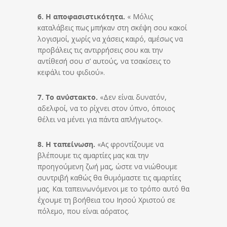
6. Η αποφασιστικότητα.
« Μόλις
καταλάβεις πως μπήκαν στη σκέψη σου κακοί
λογισμοί, χωρίς να χάσεις καιρό, αμέσως να
προβάλεις τις αντιρρήσεις σου και την
αντίθεσή σου σ’ αυτούς, να τσακίσεις το
κεφάλι του φιδιού».
7. Το ανύστακτο.
«Δεν είναι δυνατόν,
αδελφοί, να το ρίχνει στον ύπνο, όποιος
θέλει να μένει για πάντα απλήγωτος».
8. Η ταπείνωση.
«Ας φροντίζουμε να
βλέπουμε τις αμαρτίες μας και την
προηγούμενη ζωή μας, ώστε να νιώθουμε
συντριβή καθώς θα θυμόμαστε τις αμαρτίες
μας. Και ταπεινωνόμενοι με το τρόπο αυτό θα
έχουμε τη βοήθεια του Ιησού Χριστού σε
πόλεμο, που είναι αόρατος.