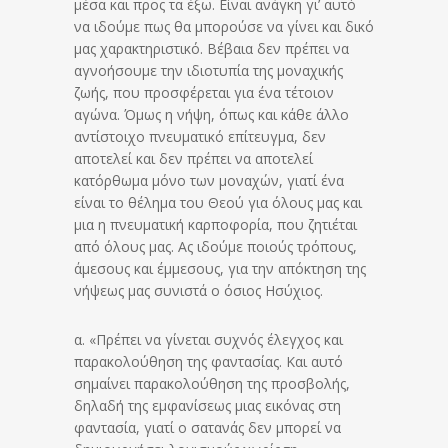
μέσα και προς τα έξω. Είναι ανάγκη γι’ αυτό
να ιδούμε πως θα μπορούσε να γίνει και δικό
μας χαρακτηριστικό. Βέβαια δεν πρέπει να
αγνοήσουμε την ιδιοτυπία της μοναχικής
ζωής, που προσφέρεται για ένα τέτοιον
αγώνα. Όμως η νήψη, όπως και κάθε άλλο
αντίστοιχο πνευματικό επίτευγμα, δεν
αποτελεί και δεν πρέπει να αποτελεί
κατόρθωμα μόνο των μοναχών, γιατί ένα
είναι το θέλημα του Θεού για όλους μας και
μια η πνευματική καρποφορία, που ζητιέται
από όλους μας. Ας ιδούμε ποιούς τρόπους,
άμεσους και έμμεσους, για την απόκτηση της
νήψεως μας συνιστά ο όσιος Ησύχιος.
α. «Πρέπει να γίνεται συχνός έλεγχος και
παρακολούθηση της φαντασίας. Και αυτό
σημαίνει παρακολούθηση της προσβολής,
δηλαδή της εμφανίσεως μιας εικόνας στη
φαντασία, γιατί ο σατανάς δεν μπορεί να