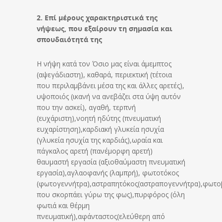
2. Επί μέρους χαρακτηριστικά της
νήψεως, που εξαίρουν τη σημασία και
σπουδαιότητά της
Η νήψη κατά τον Όσιο μας είναι άμεμπτος
(αψεγάδιαστη), καθαρά, περιεκτική (τέτοια
που περιλαμβάνει μέσα της και άλλες αρετές),
υψοποιός (ικανή να ανεβάζει στα ύψη αυτόν
που την ασκεί), αγαθή, τερπνή
(ευχάριστη),νοητή ηδύτης (πνευματική
ευχαρίστηση),καρδιακή γλυκεία ησυχία
(γλυκεία ησυχία της καρδιάς),ωραία και
πάγκαλος αρετή (πανέμορφη αρετή)
θαυμαστή εργασία (αξιοθαύμαστη πνευματική
εργασία),αγλαοφανής (λαμπρή), φωτοτόκος
(φωτογεννήτρα),αστραπητόκος(αστραπογεννήτρα),φωτοβ
που σκορπάει γύρω της φως),πυρφόρος (όλη
φωτιά και θέρμη
πνευματική),αφάνταστος(ελεύθερη από