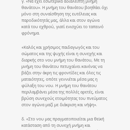
γ. «Να έχει εσωτερικά αδιάλειπτη μνήμη
θανάτου». Η μνήμη του θανάτου βοηθάει όχι
μόνο στη συναίσθηση της ευτέλειας και
παροδικότητάς μας, άλλα και στον αγώνα
κατά του εχθρού, γιατί ενισχύει το ταπεινό
φρόνημα.
«Καλός και χρήσιμος παιδαγωγός και του
σώματος και της ψυχής είναι η συνεχής και
διαρκής στο νου μνήμη του θανάτου, Με τη
μνήμη του θανάτου πετυχαίνει κανένας να
βάζει στην άκρη τις φροντίδες και όλες τις
ματαιότητες, οπότε γεννιέται μέσα μας η
φύλαξη του νου. Η μνήμη του θανάτου
περιλαμβάνει μέσα της πολλές αρετές, είναι
βρύση συνεχούς ετοιμότητας του πνεύματος
στον αγώνα μαζί με διάκριση και νήψη».
δ. «Στο νου μας πραγματοποιείται μια θεϊκή
κατάσταση από τη συνεχή μνήμη και