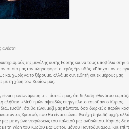
 ανέστη!
ακτηρισμούς της μεγάλης αυτής Εορτής και να τους υποβάλω στην 
 τον οποίο μας τον πληροφορεί ο ιερός Υμνωδός: «Πάσχα πάντας αγι
ς και χωρίς να το ξέρουμε, αλλά με συνειδητή και εκ μέρους μας
ς με τη χάρη του Κυρίου μας.
α, είναι η ενδυνάμωση της πίστεώς μας, ότι δηλαδή «θανάτου εορτάζ
λλη αλήθεια· «Μεθ’ ημών αψευδώς επηγγείλατο έσεσθαι» ο Κύριος.
 διαψευσθή, ότι θα είναι μαζί μας πάντοτε, όσο διαρκεί ο παρών κόσ
ναστάντος Χριστού, που θα είναι αιώνια. Θα έχη δηλαδή αρχή, αλλ
ων μας με αγώνα νεκρώσεως του παλαιού μας ανθρώπου. Καρπός δε 
ας με τη χάρη του Κυρίου μας ως του μόνου Παντοδύναμου. Και επί 