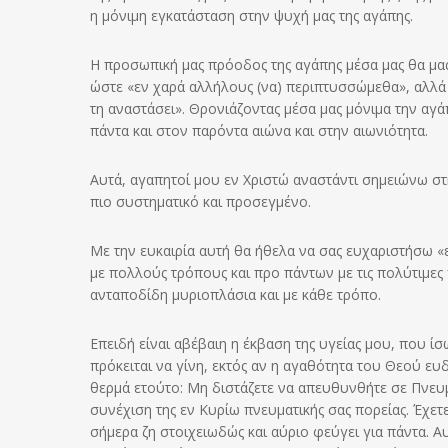
η μόνιμη εγκατάσταση στην ψυχή μας της αγάπης.
Η προσωπική μας πρόοδος της αγάπης μέσα μας θα μα
ώστε «εν χαρά αλλήλους (να) περιπτυσσώμεθα», αλλά
τη αναστάσει». Θρονιάζοντας μέσα μας μόνιμα την αγά
πάντα και στον παρόντα αιώνα και στην αιωνιότητα.
Αυτά, αγαπητοί μου εν Χριστώ αναστάντι σημειώνω στη
πιο συστηματικό και προσεγμένο.
Με την ευκαιρία αυτή θα ήθελα να σας ευχαριστήσω «ε
με πολλούς τρόπους και προ πάντων με τις πολύτιμες 
ανταποδίδη μυριοπλάσια και με κάθε τρόπο.
Επειδή είναι αβέβαιη η έκβαση της υγείας μου, που ί
πρόκειται να γίνη, εκτός αν η αγαθότητα του Θεού ε
θερμά ετούτο: Μη διστάζετε να απευθυνθήτε σε Πνευ
συνέχιση της εν Κυρίω πνευματικής σας πορείας. Έχε
σήμερα ζη στοιχειωδώς και αύριο φεύγει για πάντα. 