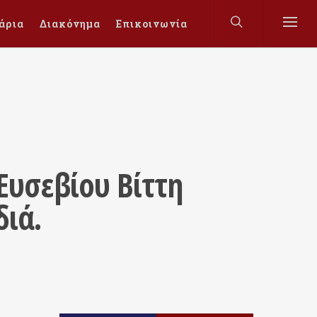
άρια
Διακόνημα
Επικοινωνία
Ευσεβίου Βίττη
διά.