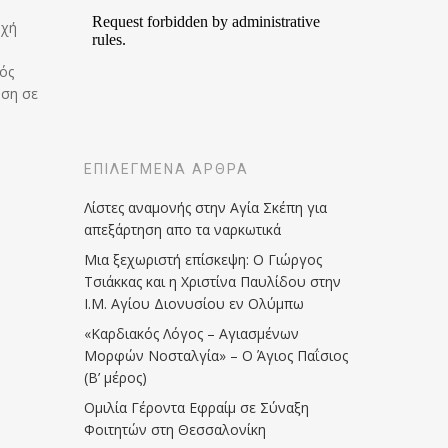
υχή
ός
ηση σε
ΕΠΙΛΕΓΜΈΝΑ ΆΡΘΡΑ
Λίστες αναμονής στην Αγία Σκέπη για
απεξάρτηση απο τα ναρκωτικά
Μια ξεχωριστή επίσκεψη: Ο Γιώργος
Τσιάκκας και η Χριστίνα Παυλίδου στην
Ι.Μ. Αγίου Διονυσίου εν Ολύμπω
«Καρδιακός Λόγος – Αγιασμένων
Μορφών Νοσταλγία» – Ο Άγιος Παΐσιος
(Β’ μέρος)
Ομιλία Γέροντα Εφραίμ σε Σύναξη
Φοιτητών στη Θεσσαλονίκη