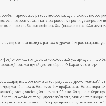
ς συνδέη περισσότερο με τους πιστούς και αγαπητούς αδελφούς μας
 και να μπορούμε να λέμε και «τοις μισούσιν ημάς συγχωρήσωμεν π
πη αυτή, που «ουδέποτε εκπίπτει», δεν ξεπέφτει ποτέ, αλλά μένει γ
ν αγάπη σας, στα πεταχτά, μια που ο χρόνος δεν μου επιτρέπει για 
κ ψυχής» τον καθένα χωριστά και όλους μαζί για την αγάπη, που δε
προσευχές σας για την ελαχιστότητά μου. Ο Κύριος να σας την
σως απαιτήση περισσότερον από τον μέχρι τώρα χρόνο, γιατί καλή δε
υδοκήση για κάτι, που ανθρωπίνως δεν προβλέπεται, θα σας παρακα
ματικούς, στους οποίους θα επαναπαυθήτε και θα εμπιστευθήτε την
τε όλη την ευλογία να προχωρήσετε αδίστακτα, γιατί ο υποφαινόμεν
Αυτό όμως δεν πρέπει να εμποδίση την πρόοδό σας στην πνευματική 