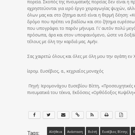
πορεία. Σκοπός της πνευματικής πορείας δεν είναι η
αχρηστεύονται για ιερό έργο χειραγωγίας ψυχών, αλλ
όλων μας και στο ζήτημα αυτό είναι η θερμή δέηση: «
δρόμο που πρέπει να βαδίσω και στο ζήτημα ευρέσεως 
που υπογράφει το παρόν μήνυμα. Γι’ αυτόν πολύ μεγά
πρόσωπα, άρα και στον υποφαινόμενο, ώστε να δοξάζε
τέλους με όλη την καρδιά μας. Αμήν.
Σας χαιρετώ όλους και όλες με όλη μου την αγάπη εν 
ίερομ. Ευσέβιος, α., κεχριαΐος μοναχός
Πηγή: Ιερομονάχου Ευσεβίου Βίττη, «Προσευχητικές κα
πνευματικά του τέκνα, Εκδόσεις «Ορθόδοξος Κυψέλη»
Αλήθεια
Ανάσταση
Βιότή
Ευσέβιος Βίττης
Θ
Tags: