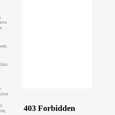
,
άντα
ια
κάτι
ίξατε
ν
λούσα
ος
σας