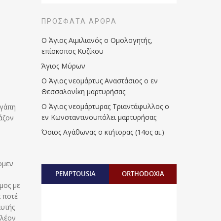
ΠΡΌΣΦΑΤΑ ΆΡΘΡΑ
Ο Άγιος Αιμιλιανός ο Ομολογητής,
επίσκοπος Κυζίκου
Άγιος Μύρων
Ο Άγιος νεομάρτυς Αναστάσιος ο εν
Θεσσαλονίκη μαρτυρήσας
Ο Άγιος νεομάρτυρας Τριαντάφυλλος ο
αγάπη
εν Κωνσταντινουπόλει μαρτυρήσας
άζον
Όσιος Αγάθωνας ο κτήτορας (14ος αι.)
ομεν
PEMPTOUSIA
ORTHODOXIA
μος με
ά ποτέ
αυτής
πλέον