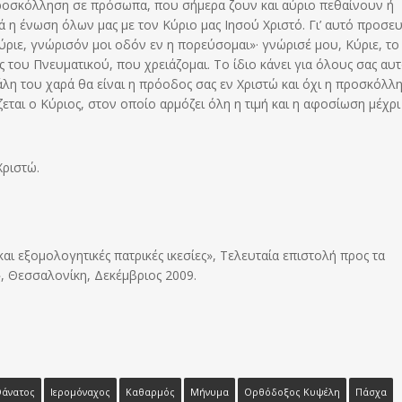
 προσκόλληση σε πρόσωπα, που σήμερα ζουν και αύριο πεθαίνουν ή
ά η ένωση όλων μας με τον Κύριο μας Ιησού Χριστό. Γι’ αυτό προσε
Κύριε, γνώρισόν μοι οδόν εν η πορεύσομαι»· γνώρισέ μου, Κύριε, το
του Πνευματικού, που χρειάζομαι. Το ίδιο κάνει για όλους σας αυτ
λη του χαρά θα είναι η πρόοδος σας εν Χριστώ και όχι η προσκόλλ
ται ο Κύριος, στον οποίο αρμόζει όλη η τιμή και η αφοσίωση μέχρι
Χριστώ.
ι εξομολογητικές πατρικές ικεσίες», Τελευταία επιστολή προς τα
, Θεσσαλονίκη, Δεκέμβριος 2009.
άνατος
Ιερομόναχος
Καθαρμός
Μήνυμα
Ορθόδοξος Κυψέλη
Πάσχα