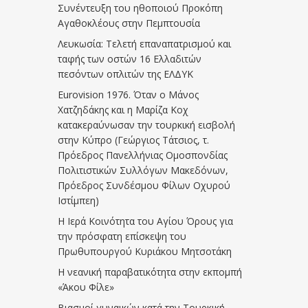
Συνέντευξη του ηθοποιού Προκόπη
Αγαθοκλέους στην Πεμπτουσία
Λευκωσία: Τελετή επαναπατρισμού και
ταφής των οστών 16 Ελλαδιτών
πεσόντων οπλιτών της ΕΛΔΥΚ
Eurovision 1976. Όταν ο Μάνος
Χατζηδάκης και η Μαρίζα Κοχ
κατακεραύνωσαν την τουρκική εισβολή
στην Κύπρο (Γεώργιος Τάτσιος, τ.
Πρόεδρος Πανελλήνιας Ομοσπονδίας
Πολιτιστικών Συλλόγων Μακεδόνων,
Πρόεδρος Συνδέσμου Φίλων Οχυρού
Ιστίμπεη)
Η Ιερά Κοινότητα του Αγίου Όρους για
την πρόσφατη επίσκεψη του
Πρωθυπουργού Κυριάκου Μητσοτάκη
Η νεανική παραβατικότητα στην εκπομπή
«Άκου Φίλε»
Βιασμοί γυναικών κατά την Τουρκική