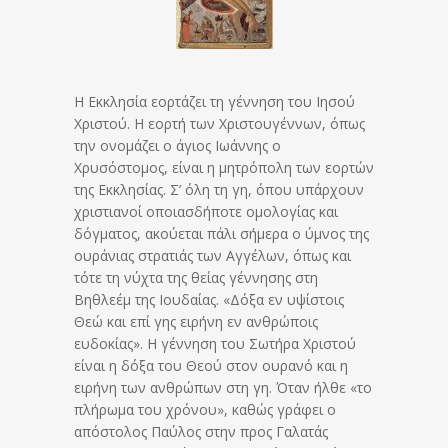
Η Εκκλησία εορτάζει τη γέννηση του Ιησού
Χριστού. Η εορτή των Χριστουγέννων, όπως
την ονομάζει ο άγιος Ιωάννης ο
Χρυσόστομος, είναι η μητρόπολη των εορτών
της Εκκλησίας. Σ’ όλη τη γη, όπου υπάρχουν
χριστιανοί οποιασδήποτε ομολογίας και
δόγματος, ακούεται πάλι σήμερα ο ύμνος της
ουράνιας στρατιάς των Αγγέλων, όπως και
τότε τη νύχτα της θείας γέννησης στη
Βηθλεέμ της Ιουδαίας. «Δόξα εν υψίστοις
Θεώ και επί γης ειρήνη εν ανθρώποις
ευδοκίας».
Η γέννηση του Σωτήρα Χριστού
είναι η δόξα του Θεού στον ουρανό και η
ειρήνη των ανθρώπων στη γη. Όταν ήλθε «το
πλήρωμα του χρόνου», καθώς γράφει ο
απόστολος Παύλος στην προς Γαλατάς