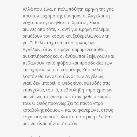
Αλλά πού είναι η πολυπόθητη ειρήνη της γης,
που τον ερχομό της ύμνησαν οι Άγγελοι τη
νύχτα που γεννήθηκε ο Χριστός; Είκοσι
αιώνες από τότε, κι αντί για ειρήνη πόλεμοι
ρημάζουν τον κόσμο και ξεθεμελιώνουν τη
γη. Τί θέλει τάχα να πει ο ύμνος των
Αγγέλων, όταν η ειρήνη παραμένει πόθος
ανεκπλήρωτος και οι άνθρωποι ξεψυχούν και
πεθαίνουν «από φόβου και προσδοκίας των
επερχομένων τη οικουμένη»; Κάτι άλλο
λοιπόν θα εννοεί ο ύμνος των Αγγέλων,
γιατί δεν μπορεί, ο Θεός είναι αψευδής στις
επαγγελίες του· ό,τι εβουλήθη «προ χρόνων
αιωνίων», το φανέρωσε όταν ήλθε ο καιρός
του. Ο Θεός προγνωρίζει τα πάντα «προ
καταβολής κόσμου», και τα φανερώνει στους
έσχατους καιρούς, ώστε η πίστη κι η ελπίδα
μας να είναι πάντα σ’ αυτόν.