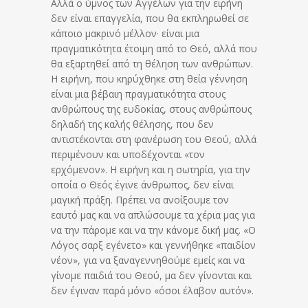
Αλλά ο ύμνος των Αγγέλων για την ειρήνη
δεν είναι επαγγελία, που θα εκπληρωθεί σε
κάποιο μακρινό μέλλον· είναι μια
πραγματικότητα έτοιμη από το Θεό, αλλά που
θα εξαρτηθεί από τη θέληση των ανθρώπων.
Η ειρήνη, που κηρύχθηκε στη θεία γέννηση
είναι μια βέβαιη πραγματικότητα στους
ανθρώπους της ευδοκίας, στους ανθρώπους
δηλαδή της καλής θέλησης, που δεν
αντιστέκονται στη φανέρωση του Θεού, αλλά
περιμένουν και υποδέχονται «τον
ερχόμενον». Η ειρήνη και η σωτηρία, για την
οποία ο Θεός έγινε άνθρωπος, δεν είναι
μαγική πράξη. Πρέπει να ανοίξουμε τον
εαυτό μας και να απλώσουμε τα χέρια μας για
να την πάρομε και να την κάνομε δική μας. «Ο
Λόγος σαρξ εγένετο» και γεννήθηκε «παιδίον
νέον», για να ξαναγεννηθούμε εμείς και να
γίνομε παιδιά του Θεού, μα δεν γίνονται και
δεν έγιναν παρά μόνο «όσοι έλαβον αυτόν».