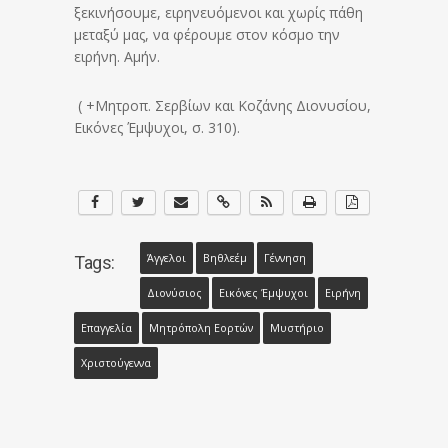
ξεκινήσουμε, ειρηνευόμενοι και χωρίς πάθη
μεταξύ μας, να φέρουμε στον κόσμο την
ειρήνη. Αμήν.
( +Μητροπ. Σερβίων και Κοζάνης Διονυσίου,
Εικόνες Έμψυχοι, σ. 310).
Άγγελοι
Βηθλεέμ
Γέννηση
Tags:
Διονύσιος
Εικόνες Έμψυχοι
Ειρήνη
Επαγγελία
Μητρόπολη Εορτών
Μυστήριο
Χριστούγεννα