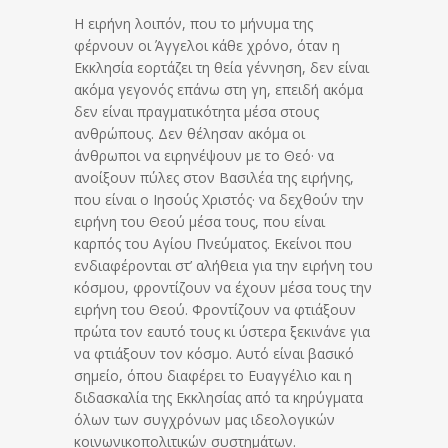
Η ειρήνη λοιπόν, που το μήνυμα της
φέρνουν οι Άγγελοι κάθε χρόνο, όταν η
Εκκλησία εορτάζει τη θεία γέννηση, δεν είναι
ακόμα γεγονός επάνω στη γη, επειδή ακόμα
δεν είναι πραγματικότητα μέσα στους
ανθρώπους. Δεν θέλησαν ακόμα οι
άνθρωποι να ειρηνέψουν με το Θεό· να
ανοίξουν πύλες στον Βασιλέα της ειρήνης,
που είναι ο Ιησούς Χριστός· να δεχθούν την
ειρήνη του Θεού μέσα τους, που είναι
καρπός του Αγίου Πνεύματος. Εκείνοι που
ενδιαφέρονται στ’ αλήθεια για την ειρήνη του
κόσμου, φροντίζουν να έχουν μέσα τους την
ειρήνη του Θεού. Φροντίζουν να φτιάξουν
πρώτα τον εαυτό τους κι ύστερα ξεκινάνε για
να φτιάξουν τον κόσμο. Αυτό είναι βασικό
σημείο, όπου διαφέρει το Ευαγγέλιο και η
διδασκαλία της Εκκλησίας από τα κηρύγματα
όλων των συγχρόνων μας ιδεολογικών
κοινωνικοπολιτικών συστημάτων.