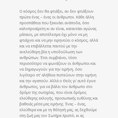
Ο κόσμος δεν θα φτιάξει, αν δεν φτιάξουν
πρώτα ένας – ένας οι άνθρωποι. Κάθε άλλη
προσπάθεια που ξεκινάει ανάποδα, όσο
καλοπροαίρετη κι αν είναι, καταντάει αγώνας
μάταιος, με αποτέλεσμα όχι μόνο να μη
φτιάχνει και να μην ειρηνεύει ο κόσμος, αλλά
και να επιβάλλεται παντού με την
ανελεύθερη βία η υποδούλωση των
ανθρώπων. Έτσι συμβαίνει, τόσο
περισσότερο να φωνάζουν οι άνθρωποι και
να δημαγωγούν για την ειρήνη, όσο
λιγότερο στ’ αλήθεια πιστεύουν στην ειρήνη
και την αγαπούν. Αλλά ο Θεός γι’ αυτό έγινε
άνθρωπος, για να βάλει τον άνθρωπο στο
δρόμο της σωτηρίας, που είναι δρόμος
ελεύθερης εκλογής, προσωπικής ευθύνης και
βαθειάς μέσα μας ειρήνης. Ένας – ένας,
ελεύθερα και με τη θέλησή μας, ας δεχθούμε
στη ζωή μας τον Σωτήρα Χριστό, κι ας