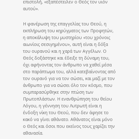
επιστολή, «εξαπέστειλεν ο Θεός τον υιόν
αυτού».
Η φανέρωση της επαγγελίας του Θεού, η
εκπλήρωση του κηρύγματος των Προφητών,
η αποκάλυψη του μυστηρίου «του χρόνοις
αιωνίοις σεσιγημένου», αυτή είναι η δόξα
του ουρανού και η χαρά των Αγγέλων. Ο
Θεός δοξάστηκε και έδειξε τη δύναμη του,
όχι αφήνοντας τον άνθρωπο να χαθεί μέσα
στο παράπτωμα του, αλλά κατεβαίνοντας από
τον ουρανό για να τον σώσει, και μαζί με τον
άνθρωπο για να σώσει όλο τον κόσμο, που
συμπαρασύρθηκε στην πτώση των
Πρωτοπλάστων. Η ενανθρώπηση του θείου
Λόγου, η γέννηση του Λυτρωτή είναι η
ένδοξη νίκη του Θεού, που δεν άφησε το
κακό να γίνει αθάνατο. Αθάνατος είναι μόνο
ο Θεός και όσοι που εκείνος τους χαρίζει την
αθανασία.