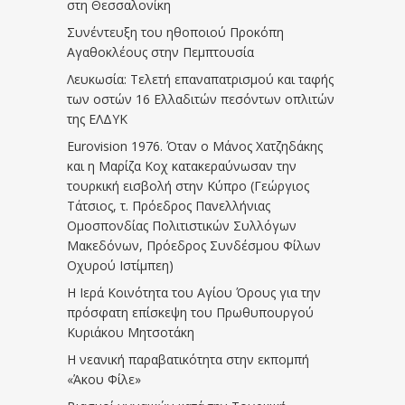
στη Θεσσαλονίκη
Συνέντευξη του ηθοποιού Προκόπη
Αγαθοκλέους στην Πεμπτουσία
Λευκωσία: Τελετή επαναπατρισμού και ταφής
των οστών 16 Ελλαδιτών πεσόντων οπλιτών
της ΕΛΔΥΚ
Eurovision 1976. Όταν ο Μάνος Χατζηδάκης
και η Μαρίζα Κοχ κατακεραύνωσαν την
τουρκική εισβολή στην Κύπρο (Γεώργιος
Τάτσιος, τ. Πρόεδρος Πανελλήνιας
Ομοσπονδίας Πολιτιστικών Συλλόγων
Μακεδόνων, Πρόεδρος Συνδέσμου Φίλων
Οχυρού Ιστίμπεη)
Η Ιερά Κοινότητα του Αγίου Όρους για την
πρόσφατη επίσκεψη του Πρωθυπουργού
Κυριάκου Μητσοτάκη
Η νεανική παραβατικότητα στην εκπομπή
«Άκου Φίλε»