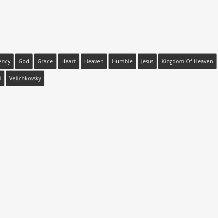
ency
God
Grace
Heart
Heaven
Humble
Jesus
Kingdom Of Heaven
l
Velichkovsky