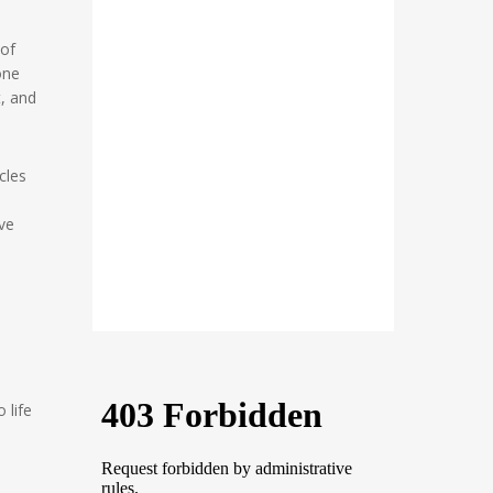
 of
one
, and
cles
ive
 life