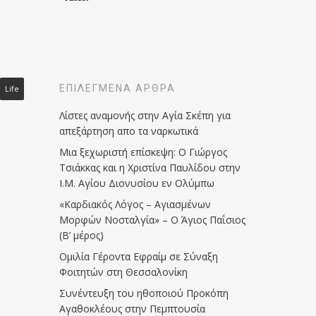
ΕΠΙΛΕΓΜΈΝΑ ΆΡΘΡΑ
Life
Λίστες αναμονής στην Αγία Σκέπη για
απεξάρτηση απο τα ναρκωτικά
Μια ξεχωριστή επίσκεψη: Ο Γιώργος
Τσιάκκας και η Χριστίνα Παυλίδου στην
Ι.Μ. Αγίου Διονυσίου εν Ολύμπω
«Καρδιακός Λόγος – Αγιασμένων
Μορφών Νοσταλγία» – Ο Άγιος Παΐσιος
(Β’ μέρος)
Ομιλία Γέροντα Εφραίμ σε Σύναξη
Φοιτητών στη Θεσσαλονίκη
Συνέντευξη του ηθοποιού Προκόπη
Αγαθοκλέους στην Πεμπτουσία