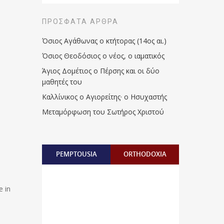
ΠΡΌΣΦΑΤΑ ΆΡΘΡΑ
Όσιος Αγάθωνας ο κτήτορας (14ος αι.)
Όσιος Θεοδόσιος ο νέος, ο ιαματικός
Άγιος Δομέτιος ο Πέρσης και οι δύο
μαθητές του
Καλλίνικος ο Αγιορείτης · ο Ησυχαστής
Μεταμόρφωση του Σωτήρος Χριστού
PEMPTOUSIA
ORTHODOXIA
e in
s