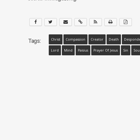
Christ
Compassion
Creator
Death
Despond
Tags:
Lord
Mind
Paisius
Prayer Of Jesus
Sin
Sou