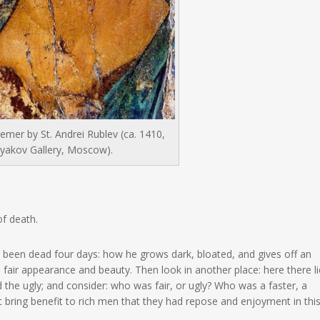
emer by St. Andrei Rublev (ca. 1410,
tyakov Gallery, Moscow).
f death.
been dead four days: how he grows dark, bloated, and gives off an
s fair appearance and beauty. Then look in another place: here there li
 the ugly; and consider: who was fair, or ugly? Who was a faster, a
t bring benefit to rich men that they had repose and enjoyment in thi