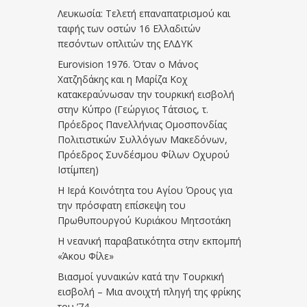
Λευκωσία: Τελετή επαναπατρισμού και
ταφής των οστών 16 Ελλαδιτών
πεσόντων οπλιτών της ΕΛΔΥΚ
Eurovision 1976. Όταν ο Μάνος
Χατζηδάκης και η Μαρίζα Κοχ
κατακεραύνωσαν την τουρκική εισβολή
στην Κύπρο (Γεώργιος Τάτσιος, τ.
Πρόεδρος Πανελλήνιας Ομοσπονδίας
Πολιτιστικών Συλλόγων Μακεδόνων,
Πρόεδρος Συνδέσμου Φίλων Οχυρού
Ιστίμπεη)
Η Ιερά Κοινότητα του Αγίου Όρους για
την πρόσφατη επίσκεψη του
Πρωθυπουργού Κυριάκου Μητσοτάκη
Η νεανική παραβατικότητα στην εκπομπή
«Άκου Φίλε»
Βιασμοί γυναικών κατά την Τουρκική
εισβολή – Μια ανοιχτή πληγή της φρίκης
του ’74