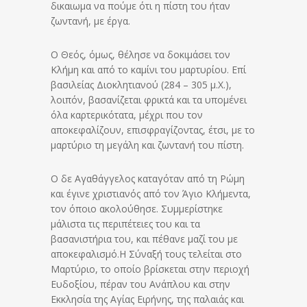
δικαιωμα να πούμε ότι η πίστη του ήταν
ζωντανή, με έργα.
Ο Θεός, όμως, θέλησε να δοκιμάσει τον
Κλήμη και από το καμίνι του μαρτυρίου. Επί
βασιλείας Διοκλητιανού (284 – 305 μ.Χ.),
λοιπόν, βασανίζεται φρικτά και τα υπομένει
όλα καρτερικότατα, μέχρι που τον
αποκεφαλίζουν, επισφραγίζοντας, έτσι, με το
μαρτύριο τη μεγάλη και ζωντανή του πίστη.
Ο δε Αγαθάγγελος καταγόταν από τη Ρώμη
και έγινε χριστιανός από τον Άγιο Κλήμεντα,
τον όποιο ακολούθησε. Συμμερίστηκε
μάλιστα τις περιπέτειες του και τα
βασανιστήρια του, και πέθανε μαζί του με
αποκεφαλισμό.Η Σύναξή τους τελείται στο
Μαρτύριο, το οποίο βρίσκεται στην περιοχή
Ευδοξίου, πέραν του Ανάπλου και στην
Εκκλησία της Αγίας Ειρήνης, της παλαιάς και