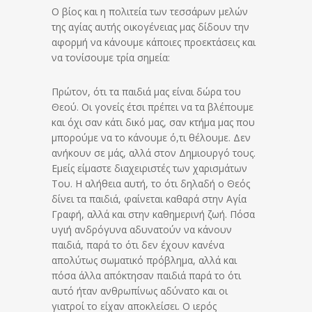
Ο βίος και η πολιτεία των τεσσάρων μελών
της αγίας αυτής οικογένειας μας δίδουν την
αφορμή να κάνουμε κάποιες προεκτάσεις και
να τονίσουμε τρία σημεία:
Πρώτον, ότι τα παιδιά μας είναι δώρα του
Θεού. Οι γονείς έτσι πρέπει να τα βλέπουμε
και όχι σαν κάτι δικό μας, σαν κτήμα μας που
μπορούμε να το κάνουμε ό,τι θέλουμε. Δεν
ανήκουν σε μάς, αλλά στον Δημιουργό τους.
Εμείς είμαστε διαχειριστές των χαρισμάτων
Του. Η αλήθεια αυτή, το ότι δηλαδή ο Θεός
δίνει τα παιδιά, φαίνεται καθαρά στην Αγία
Γραφή, αλλά και στην καθημερινή ζωή. Πόσα
υγιή ανδρόγυνα αδυνατούν να κάνουν
παιδιά, παρά το ότι δεν έχουν κανένα
απολύτως σωματικό πρόβλημα, αλλά και
πόσα άλλα απόκτησαν παιδιά παρά το ότι
αυτό ήταν ανθρωπίνως αδύνατο και οι
γιατροί το είχαν αποκλείσει. Ο ιερός