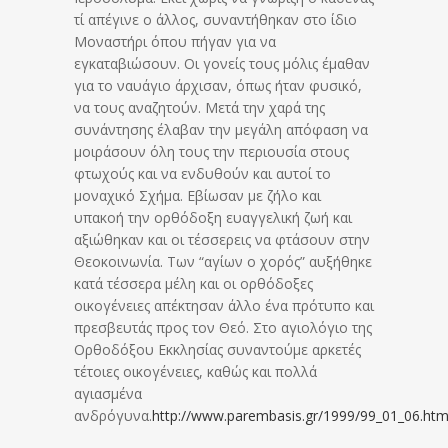
τί απέγινε ο άλλος, συναντήθηκαν στο ίδιο
Μοναστήρι όπου πήγαν για να
εγκαταβιώσουν. Οι γονείς τους μόλις έμαθαν
για το ναυάγιο άρχισαν, όπως ήταν φυσικό,
να τους αναζητούν. Μετά την χαρά της
συνάντησης έλαβαν την μεγάλη απόφαση να
μοιράσουν όλη τους την περιουσία στους
φτωχούς και να ενδυθούν και αυτοί το
μοναχικό Σχήμα. Εβίωσαν με ζήλο και
υπακοή την ορθόδοξη ευαγγελική ζωή και
αξιώθηκαν και οι τέσσερεις να φτάσουν στην
Θεοκοινωνία. Των “αγίων ο χορός” αυξήθηκε
κατά τέσσερα μέλη και οι ορθόδοξες
οικογένειες απέκτησαν άλλο ένα πρότυπο και
πρεσβευτάς προς τον Θεό. Στο αγιολόγιο της
Ορθοδόξου Εκκλησίας συναντούμε αρκετές
τέτοιες οικογένειες, καθώς και πολλά
αγιασμένα
ανδρόγυνα.
http://www.parembasis.gr/1999/99_01_06.ht