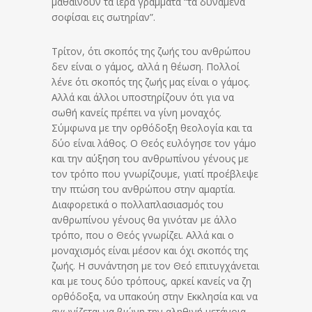
μαθαίνουν τα ιερά γράμματα “τά δυνάμενα
σοφίσαι εις σωτηρίαν”.
Τρίτον, ότι σκοπός της ζωής του ανθρώπου
δεν είναι ο γάμος, αλλά η θέωση. Πολλοί
λένε ότι σκοπός της ζωής μας είναι ο γάμος.
Αλλά και άλλοι υποστηρίζουν ότι για να
σωθή κανείς πρέπει να γίνη μοναχός.
Σύμφωνα με την ορθόδοξη θεολογία και τα
δύο είναι λάθος. Ο Θεός ευλόγησε τον γάμο
και την αύξηση του ανθρωπίνου γένους με
τον τρόπο που γνωρίζουμε, γιατί προέβλεψε
την πτώση του ανθρώπου στην αμαρτία.
Διαφορετικά ο πολλαπλασιασμός του
ανθρωπίνου γένους θα γινόταν με άλλο
τρόπο, που ο Θεός γνωρίζει. Αλλά και ο
μοναχισμός είναι μέσον και όχι σκοπός της
ζωής. Η συνάντηση με τον Θεό επιτυγχάνεται
και με τους δύο τρόπους, αρκεί κανείς να ζη
ορθόδοξα, να υπακούη στην Εκκλησία και να
αγωνίζεται να βιώνη την αληθινή μετάνοια