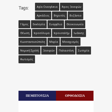
Αγία Οικογένεια
Άγιος Ξενοφών
Tags:
Αρκάδιος
Βηρυτός
Βυζάντιο
Γάμος
Εκκλησία
Ευαγγέλιο
Θεοκοινωνία
Θέωση
Ιεροσόλυμα
Ιερουσαλήμ
Ιωάννης
Κωνσταντινούπολη
Μαρία
Μοναχισμός
Νομική Σχολή
Ξενοφών
Παλαιστίνη
Σωτηρία
Φωτισμός
ΠΕΜΠΤΟΥΣΙΑ
ΟΡΘΟΔΟΞΙΑ