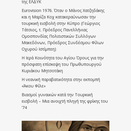
της ΕΛΔΥΚ
Eurovision 1976. Όταν ο Μάνος Χατζηδάκης
και η Μαρίζα Κοχ κατακεραύνωσαν την
τουρκική εισβολή στην Κύπρο (Γεώργιος
Τάτσιος, τ. Πρόεδρος Πανελλήνιας
Ομοσπονδίας Πολιτιστικών Συλλόγων
Μακεδόνων, Πρόεδρος Συνδέσμου Φίλων
Οχυρού Ιστίμπεη)
Η Ιερά Κοινότητα του Αγίου Όρους για την
πρόσφατη επίσκεψη του Πρωθυπουργού
Κυριάκου Μητσοτάκη
Η νεανική παραβατικότητα στην εκπομπή
«Άκου Φίλε»
Βιασμοί γυναικών κατά την Τουρκική
εισβολή – Μια ανοιχτή πληγή της φρίκης του
’74