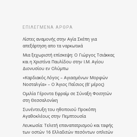
ΕΠΙΛΕΓΜΈΝΑ ΆΡΘΡΑ
Λίστες αναμονής στην Αγία Σκέπη για
απεξάρτηση απο τα ναρκωτικά
Μια ξεχωριστή επίσκεψη: Ο Γιώργος Τσιάκκας
και η Χριστίνα Παυλίδου στην Ι.Μ. Αγίου
Διονυσίου εν Ολύμπω
«Καρδιακός Λόγος – Αγιασμένων Μορφών
Νοσταλγία» – Ο Άγιος Παΐσιος (Β’ μέρος)
Ομιλία Γέροντα Εφραίμ σε Σύναξη Φοιτητών
στη Θεσσαλονίκη
Συνέντευξη του ηθοποιού Προκόπη
Αγαθοκλέους στην Πεμπτουσία
Λευκωσία: Τελετή επαναπατρισμού και ταφής
των οστών 16 Ελλαδιτών πεσόντων οπλιτών