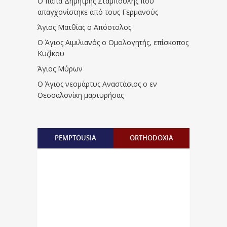
Ο παπα Δημήτρης Σταμπουλής που
απαγχονίστηκε από τους Γερμανούς
Άγιος Ματθίας ο Απόστολος
Ο Άγιος Αιμιλιανός ο Ομολογητής, επίσκοπος
Κυζίκου
Άγιος Μύρων
Ο Άγιος νεομάρτυς Αναστάσιος ο εν
Θεσσαλονίκη μαρτυρήσας
PEMPTOUSIA
ORTHODOXIA