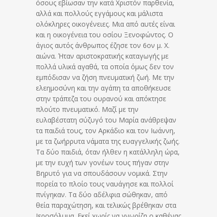
όσους εβίωσαν την κατά Χριστόν παρθενία,
αλλά και πολλούς εγγάμους και μάλιστα
ολόκληρες οικογένειες. Μια από αυτές είναι
και η οικογένεια του οσίου Ξενοφώντος. Ο
άγιος αυτός άνθρωπος έζησε τον 6ον μ. Χ.
αιώνα. Ήταν αριστοκρατικής καταγωγής με
πολλά υλικά αγαθά, τα οποία όμως δεν τον
εμπόδισαν να ζήση πνευματική ζωή. Με την
ελεημοσύνη και την αγάπη τα αποθήκευσε
στην τράπεζα του ουρανού και απόκτησε
πλούτο πνευματικό. Μαζί με την
ευλαβέστατη σύζυγό του Μαρία ανάθρεψαν
τα παιδιά τους, τον Αρκάδιο και τον Ιωάννη,
με τα ζωήρρυτα νάματα της ευαγγελικής ζωής.
Τα δύο παιδιά, όταν ήλθεν η κατάλληλη ώρα,
με την ευχή των γονέων τους πήγαν στην
Βηρυτό για να σπουδάσουν νομικά. Στην
πορεία το πλοίο τους ναυάγησε και πολλοί
πνίγηκαν. Τα δύο αδέλφια σώθηκαν, από
θεία παραχώτηση, και τελικώς βρέθηκαν στα
Ιεροσόλυμα. Εκεί χωρίς να γνωρίζη ο καθένας