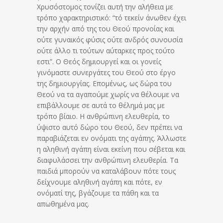
Χρυσόστομος τονίζει αυτή την αλήθεια με
τρόπο χαρακτηριστικό: “τό τεκείν άνωθεν έχει
την αρχήν από της του Θεού προνοίας και
ούτε γυναικός φύσις ούτε ανδρός συνουσία
ούτε άλλο τι τούτων αύταρκες προς τούτο
εστι”. Ο Θεός δημιουργεί και οι γονείς
γινόμαστε συνεργάτες του Θεού στο έργο
της δημιουργίας. Επομένως, ως δώρα του
Θεού να τα αγαπούμε χωρίς να θέλουμε να
επιβάλλουμε σε αυτά το θέλημά μας με
τρόπο βίαιο. Η ανθρώπινη ελευθερία, το
ύψιστο αυτό δώρο του Θεού, δεν πρέπει να
παραβιάζεται εν ονόματι της αγάπης. Άλλωστε
η αληθινή αγάπη είναι εκείνη που σέβεται και
διαφυλάσσει την ανθρώπινη ελευθερία. Τα
παιδιά μπορούν να καταλάβουν πότε τους
δείχνουμε αληθινή αγάπη και πότε, εν
ονόματί της, βγάζουμε τα πάθη και τα
απωθημένα μας.