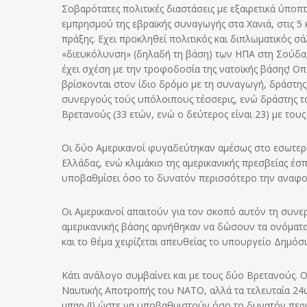
Σοβαρότατες πολιτικές διαστάσεις με εξαιρετικά ύποπ
εμπρησμού της εβραϊκής συναγωγής στα Χανιά, στις 5 
πράξης. Εχει προκληθεί πολιτικός και διπλωματικός σ
«διευκόλυνση» (δηλαδή τη βάση) των ΗΠΑ στη Σούδα,
έχει σχέση με την τροφοδοσία της νατοϊκής βάσης! Ο
βρίσκονται στον ίδιο δρόμο με τη συναγωγή, δράστη
συνεργούς τούς υπόλοιπους τέσσερις, ενώ δράστης τ
Βρετανούς (33 ετών, ενώ ο δεύτερος είναι 23) με του
Οι δύο Αμερικανοί φυγαδεύτηκαν αμέσως στο εσωτερι
Ελλάδας, ενώ κλιμάκιο της αμερικανικής πρεσβείας έ
υποβαθμίσει όσο το δυνατόν περισσότερο την αναφορ
Οι Αμερικανοί απαιτούν για τον σκοπό αυτόν τη συνε
αμερικανικής βάσης αρνήθηκαν να δώσουν τα ονόματα τ
και το θέμα χειρίζεται απευθείας το υπουργείο Δημόσ
Κάτι ανάλογο συμβαίνει και με τους δύο Βρετανούς. Ο
Ναυτικής Αποτροπής του ΝΑΤΟ, αλλά τα τελευταία 2
μπαρ (!) ώστε να υποβαθμιστούν όσο το δυνατόν περισ