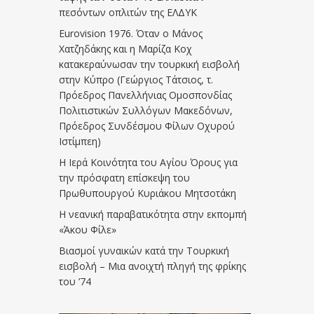
πεσόντων οπλιτών της ΕΛΔΥΚ
Eurovision 1976. Όταν ο Μάνος
Χατζηδάκης και η Μαρίζα Κοχ
κατακεραύνωσαν την τουρκική εισβολή
στην Κύπρο (Γεώργιος Τάτσιος, τ.
Πρόεδρος Πανελλήνιας Ομοσπονδίας
Πολιτιστικών Συλλόγων Μακεδόνων,
Πρόεδρος Συνδέσμου Φίλων Οχυρού
Ιστίμπεη)
Η Ιερά Κοινότητα του Αγίου Όρους για
την πρόσφατη επίσκεψη του
Πρωθυπουργού Κυριάκου Μητσοτάκη
Η νεανική παραβατικότητα στην εκπομπή
«Άκου Φίλε»
Βιασμοί γυναικών κατά την Τουρκική
εισβολή – Μια ανοιχτή πληγή της φρίκης
του ’74