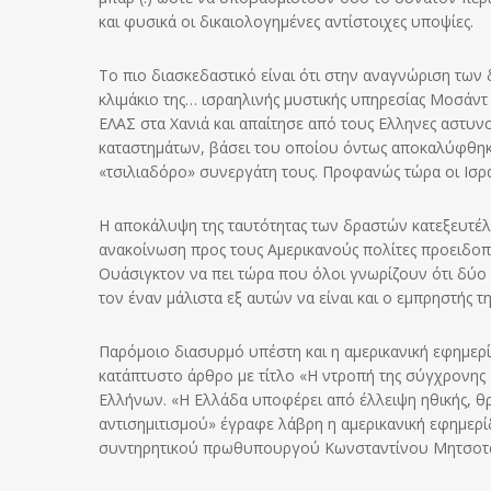
και φυσικά οι δικαιολογημένες αντίστοιχες υποψίες.
Το πιο διασκεδαστικό είναι ότι στην αναγνώριση των 
κλιμάκιο της… ισραηλινής μυστικής υπηρεσίας Μοσάντ 
ΕΛΑΣ στα Χανιά και απαίτησε από τους Ελληνες αστυνο
καταστημάτων, βάσει του οποίου όντως αποκαλύφθηκαν
«τσιλιαδόρο» συνεργάτη τους. Προφανώς τώρα οι Ισρα
Η αποκάλυψη της ταυτότητας των δραστών κατεξευτέλι
ανακοίνωση προς τους Αμερικανούς πολίτες προειδοπο
Ουάσιγκτον να πει τώρα που όλοι γνωρίζουν ότι δύο 
τον έναν μάλιστα εξ αυτών να είναι και ο εμπρηστής 
Παρόμοιο διασυρμό υπέστη και η αμερικανική εφημερί
κατάπτυστο άρθρο με τίτλο «Η ντροπή της σύγχρονης Ε
Ελλήνων. «Η Ελλάδα υποφέρει από έλλειψη ηθικής, θρη
αντισημιτισμού» έγραφε λάβρη η αμερικανική εφημερ
συντηρητικού πρωθυπουργού Κωνσταντίνου Μητσοτά