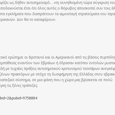
 ορίζει ως δήθεν αντισημιτισμό… «τη συνηθισμένη τώρα σύγκριση το
Αποδεικνύεται έτσι ότι όλος αυτός ο θόρυβος αποσκοπεί συν τοις ά
στα εγκλήματα που διαπράττουν τα αιμοσταγή στρατεύματα του Ισρ
ερικανών. Δεν θα το καταφέρουν.
ικό ερώτημα: οι Βρετανοί και οι Αμερικανοί από τις βάσεις πυρπόλ
εμπάθειας εναντίον των Εβραίων ή έδρασαν κατόπιν εντολών μυστ
ή με τυχαίες πράξεις αντισημιτικού κρετινισμού τεσσάρων ανεγκέ
 ξένων πρακτόρων με στόχο τη δυσφήμηση της Ελλάδας στον εβραϊ
ραπεζικό σύστημα, σε μια φάση που η χώρα μας βρίσκεται σε πολύ
κη τις ξένες τράπεζες;
subid=2&pubid=9758884