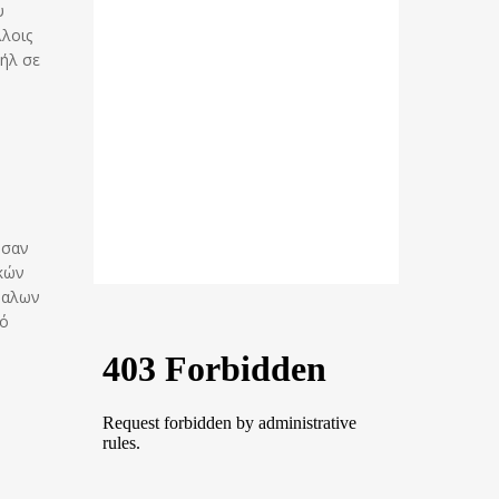
υ
λλοις
αήλ σε
ησαν
ικών
φαλων
κό