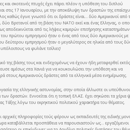
τες και σκοτεινές πτυχές έχει πάρει πλέον η υπόθεση του διπλού
και στις 17 Ιανουαρίου, με την αποκάλυψη των δραστών της επαίσχυ
άλος καθώς έγινε γνωστό ότι οι δράστες είναι… δύο Αμερικανοί από 
 δύο Βρετανοί από τη βάση του ΝΑΤΟ εκεί και ένας Ελληνας, ο οπο
πως αποδεικνύεται από τις λήψεις καμερών επιτήρησης καταστημάτω
ς του πρώτου εμπρησμού ήταν ο ένας από τους δύο Αμερικανούς με
ου δεύτερου εμπρησμού ήταν ο μεγαλύτερος σε ηλικία από τους δύ
ς υπόλοιπους να φυλάνε τσίλιες!
κό της βάσης τους και ενδεχομένως να έχουν ήδη μεταφερθεί εκτός
σπευσε αμέσως στα Χανιά για να κουκουλώσει την υπόθεση και να
ά στους Αμερικανούς δράστες από τα ελληνικά μέσα ενημέρωσης.
ργασία της ελληνικής αστυνομίας, στην οποία άλλωστε οι υπεύθυνοι
ων δραστών. Εννοείται ότι η τοπική ΕΛ.ΑΣ. έχει σηκώσει τα χέρια 
ιας Τάξης λόγω του εκρηκτικού πολιτικού χαρακτήρα του θέματος.
ι αρχικές πληροφορίες τούς φέρουν ως εκπαιδευτές της ειδικής μον
4ωρα καταβάλλεται προσπάθεια να παρουσιαστούν ως… εργαζόμενοι
σότερο οι επικίνδυνες για το Λονδίνο πολιτικές διατάσεις του θέμ