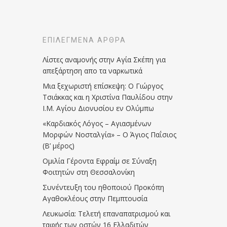
ΕΠΙΛΕΓΜΈΝΑ ΆΡΘΡΑ
Λίστες αναμονής στην Αγία Σκέπη για
απεξάρτηση απο τα ναρκωτικά
Μια ξεχωριστή επίσκεψη: Ο Γιώργος
Τσιάκκας και η Χριστίνα Παυλίδου στην
Ι.Μ. Αγίου Διονυσίου εν Ολύμπω
«Καρδιακός Λόγος – Αγιασμένων
Μορφών Νοσταλγία» – Ο Άγιος Παΐσιος
(Β’ μέρος)
Ομιλία Γέροντα Εφραίμ σε Σύναξη
Φοιτητών στη Θεσσαλονίκη
Συνέντευξη του ηθοποιού Προκόπη
Αγαθοκλέους στην Πεμπτουσία
Λευκωσία: Τελετή επαναπατρισμού και
ταφής των οστών 16 Ελλαδιτών