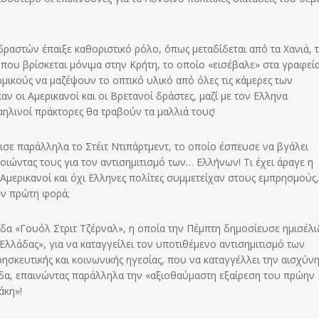
δραστών έπαιξε καθοριστικό ρόλο, όπως μεταδίδεται από τα Χανιά, 
που βρίσκεται μόνιμα στην Κρήτη, το οποίο «εισέβαλε» στα γραφεία
μικούς να μαζέψουν το οπτικό υλικό από όλες τις κάμερες των
 οι Αμερικανοί και οι Βρετανοί δράστες, μαζί με τον Ελληνα
ηλινοί πράκτορες θα τραβούν τα μαλλιά τους!
σε παράλληλα το Στέιτ Ντιπάρτμεντ, το οποίο έσπευσε να βγάλει
ιώντας τους για τον αντισημιτισμό των… Ελλήνων! Τι έχει άραγε η
Αμερικανοί και όχι Ελληνες πολίτες συμμετείχαν στους εμπρησμούς,
την πρώτη φορά;
δα «Γουόλ Στριτ Τζέρναλ», η οποία την Πέμπτη δημοσίευσε ημισέλ
λλάδας», για να καταγγείλει τον υποτιθέμενο αντισημιτισμό των
σκευτικής και κοινωνικής ηγεσίας, που να καταγγέλλει την αισχύν
ίδα, επαινώντας παράλληλα την «αξιοθαύμαστη εξαίρεση του πρώην
κη»!