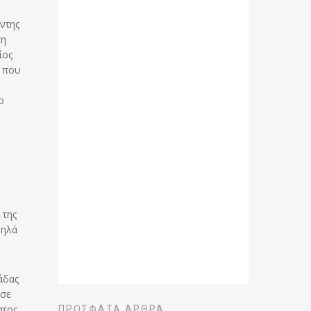
ντης
τη
ίος
ν που
ο
 της
ψηλά
άδας
 σε
ατος
ΠΡΌΣΦΑΤΑ ΆΡΘΡΑ