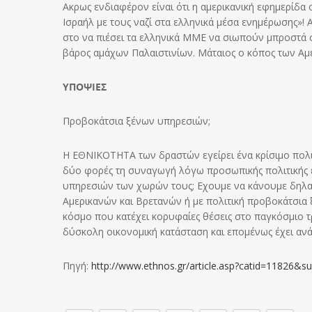
Ακρως ενδιαφέρον είναι ότι η αμερικανική εφημερίδα
Ισραήλ με τους ναζί στα ελληνικά μέσα ενημέρωσης»! 
στο να πιέσει τα ελληνικά ΜΜΕ να σιωπούν μπροστά 
βάρος αμάχων Παλαιστινίων. Μάταιος ο κόπος των Αμ
ΥΠΟΨΙΕΣ
Προβοκάτσια ξένων υπηρεσιών;
Η ΕΘΝΙΚΟΤΗΤΑ των δραστών εγείρει ένα κρίσιμο πολιτ
δύο φορές τη συναγωγή λόγω προσωπικής πολιτικής 
υπηρεσιών των χωρών τους; Εχουμε να κάνουμε δηλαδ
Αμερικανών και Βρετανών ή με πολιτική προβοκάτσια
κόσμο που κατέχει κορυφαίες θέσεις στο παγκόσμιο τ
δύσκολη οικονομική κατάσταση και επομένως έχει ανάγ
Πηγή:
http://www.ethnos.gr/article.asp?catid=11826&