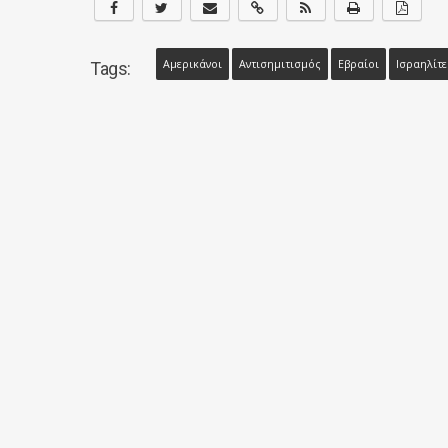
Αμερικάνοι
Αντισημιτισμός
Εβραίοι
Ισραηλίτε
Tags: