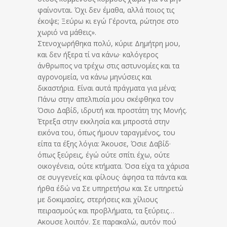
φαίνονται. Όχι δεν έμαθα, αλλά ποιος τις
έκοψε; Ξεύρω κι εγώ Γέροντα, ρώτησε στο
χωριό να μάθεις».
Στενοχωρήθηκα πολύ, κύριε Δημήτρη μου,
και δεν ήξερα τί να κάνω· καλόγερος
άνθρωπος να τρέχω στις αστυνομίες και τα
αγρονομεία, να κάνω μηνύσεις και
δικαστήρια. Είναι αυτά πράγματα για μένα;
Πάνω στην απελπισία μου σκέφθηκα
τον
Όσιο Δαβίδ, ιδρυτή και προστάτη της Μονής.
Έτρεξα στην εκκλησία και μπροστά στην
εικόνα του, όπως ήμουν ταραγμένος, του
είπα τα έξης λόγια: Άκουσε, Όσιε Δαβίδ·
όπως ξεύρεις, έγώ ούτε σπίτι έχω, ούτε
οικογένεια, ούτε κτήματα. Όσα είχα τα χάρισα
σε συγγενείς και φίλους· άφησα τα πάντα και
ήρθα έδώ να Σε υπηρετήσω και Σε υπηρετώ
με δοκιμασίες, στερήσεις και χίλιους
πειρασμούς και προβλήματα, τα ξεύρεις…
Ακουσε λοιπόν. Σε παρακαλώ, αυτόν πού