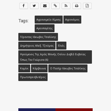
Αγρονομείο Λίμνης
Αγρονόμος
Tags:
Αρεοπαγίτης
Γέροντας Ιάκωβος Τσαλίκης
Δημήτριος Αλεξ. Τζούμας
Ελιές
Ηγούμενος Της Ιεράς Μονής Οσίου Δαβίδ Ευβοίας
Όπως Τον Γνώρισα (6)
Καμίνι
Κάρβουνα
Ο Πατήρ Ιάκωβος Τσαλίκης
Πρωτοπρεσβυτέρος