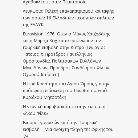
Αγαθοκλέους στην Πεμπτουσία
Λευκωσία: Τελετή επαναπατρισμού και ταφής
των οστών 16 Ελλαδιτών πεσόντων οπλιτών
της ΕΛΔΥΚ
Eurovision 1976. Όταν ο Μάνος Χατζηδάκης
και η Μαρίζα Κοχ κατακεραύνωσαν την
τουρκική εισβολή στην Κύπρο (Γεώργιος
Τάτσιος, τ. Πρόεδρος Πανελλήνιας
Ομοσπονδίας Πολιτιστικών Συλλόγων
Μακεδόνων, Πρόεδρος Συνδέσμου Φίλων
Οχυρού Ιστίμπεη)
Η Ιερά Κοινότητα του Αγίου Όρους για την
πρόσφατη επίσκεψη του Πρωθυπουργού
Κυριάκου Μητσοτάκη
Η νεανική παραβατικότητα στην εκπομπή
«Άκου Φίλε»
Βιασμοί γυναικών κατά την Τουρκική
εισβολή – Μια ανοιχτή πληγή της φρίκης του
’74