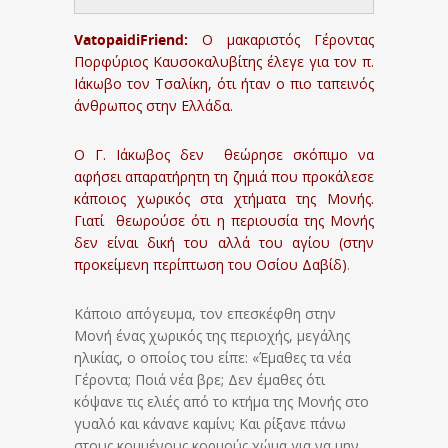
VatopaidiFriend:
Ο μακαριστός Γέροντας
Πορφύριος Καυσοκαλυβίτης έλεγε για τον π.
Ιάκωβο τον Τσαλίκη, ότι ήταν ο πιο ταπεινός
άνθρωπος στην Ελλάδα.
Ο Γ. Ιάκωβος δεν θεώρησε σκόπιμο να
αφήσει απαρατήρητη τη ζημιά που προκάλεσε
κάποιος χωρικός στα χτήματα της Μονής.
Γιατί θεωρούσε ότι η περιουσία της Μονής
δεν είναι δική του αλλά του αγίου (στην
προκείμενη περίπτωση του Οσίου Δαβίδ)
.
Κάποιο απόγευμα, τον επεσκέφθη στην
Μονή ένας χωρικός της περιοχής, μεγάλης
ηλικίας, ο οποίος του είπε: «Έμαθες τα νέα
Γέροντα; Ποιά νέα βρε; Δεν έμαθες ότι
κόψανε τις ελιές από το κτήμα της Μονής στο
γυαλό και κάνανε καμίνι; Και ρίξανε πάνω
στους κομμένους κορμούς χώμα για να μην