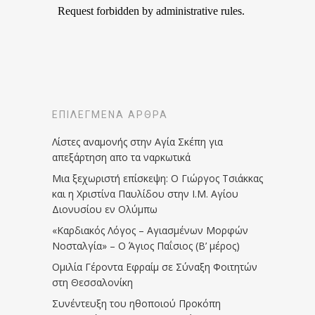
ΕΠΙΛΕΓΜΈΝΑ ΆΡΘΡΑ
Λίστες αναμονής στην Αγία Σκέπη για
απεξάρτηση απο τα ναρκωτικά
Μια ξεχωριστή επίσκεψη: Ο Γιώργος Τσιάκκας
και η Χριστίνα Παυλίδου στην Ι.Μ. Αγίου
Διονυσίου εν Ολύμπω
«Καρδιακός Λόγος – Αγιασμένων Μορφών
Νοσταλγία» – Ο Άγιος Παΐσιος (Β’ μέρος)
Ομιλία Γέροντα Εφραίμ σε Σύναξη Φοιτητών
στη Θεσσαλονίκη
Συνέντευξη του ηθοποιού Προκόπη