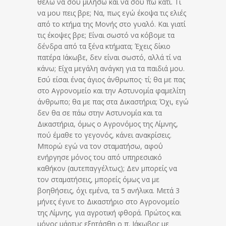
θέλω να σου μιλήσω και να σου πω κάτι. Τί
να μου πεις βρε; Να, πως εγώ έκοψα τις ελιές
από το κτήμα της Μονής στο γυαλό. Και γιατί
τις έκοψες βρε; Είναι σωστό να κόβομε τα
δένδρα από τα ξένα κτήματα; Έχεις δίκιο
πατέρα Ιάκωβε, δεν είναι σωστό, αλλά τί να
κάνω; Είχα μεγάλη ανάγκη για τα παιδιά μου.
Εσύ είσαι ένας άγιος άνθρωπος· τί; θα με πας
στο Αγρονομείο και την Αστυνομία φαμελίτη
άνθρωπο; θα με πας στα Δικαστήρια; Όχι, εγώ
δεν θα σε πάω στην Αστυνομία και τα
Δικαστήρια, όμως ο Αγρονόμος της Λίμνης,
πού έμαθε το γεγονός, κάνει ανακρίσεις.
Μπορώ εγώ να τον σταματήσω, αφοΰ
ενήργησε μόνος του από υπηρεσιακό
καθήκον (αυτεπαγγέλτως); Δεν μπορείς να
τον σταματήσεις, μπορείς όμως να με
βοηθήσεις, όχι εμένα, τα 5 ανήλικα. Μετά 3
μήνες έγινε το Δικαστήριο στο Αγρονομείο
της Λίμνης, για αγροτική φθορά. Πρώτος και
μόνος μάρτυς εξητάσθη ο π. Ιάκωβος με