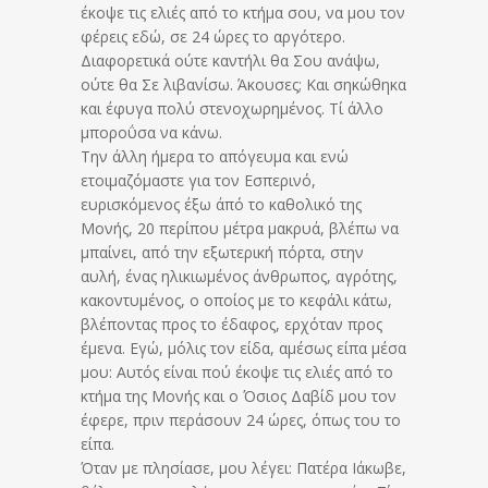
έκοψε τις ελιές από το κτήμα σου, να μου τον
φέρεις εδώ, σε 24 ώρες το αργότερο.
Διαφορετικά ούτε καντήλι θα Σου ανάψω,
ούτε θα Σε λιβανίσω. Άκουσες; Και σηκώθηκα
και έφυγα πολύ στενοχωρημένος. Τί άλλο
μποροΰσα να κάνω.
Την άλλη ήμερα το απόγευμα και ενώ
ετοιμαζόμαστε για τον Εσπερινό,
ευρισκόμενος έξω άπό το καθολικό της
Μονής, 20 περίπου μέτρα μακρυά, βλέπω να
μπαίνει, από την εξωτερική πόρτα, στην
αυλή, ένας ηλικιωμένος άνθρωπος, αγρότης,
κακοντυμένος, ο οποίος με το κεφάλι κάτω,
βλέποντας προς το έδαφος, ερχόταν προς
έμενα. Εγώ, μόλις τον είδα, αμέσως είπα μέσα
μου: Αυτός είναι πού έκοψε τις ελιές από το
κτήμα της Μονής και ο Όσιος Δαβίδ μου τον
έφερε, πριν περάσουν 24 ώρες, όπως του το
είπα.
Όταν με πλησίασε, μου λέγει: Πατέρα Ιάκωβε,