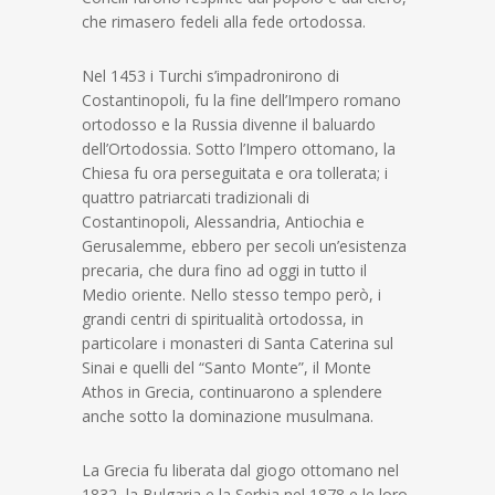
che rimasero fedeli alla fede ortodossa.
Nel 1453 i Turchi s’impadronirono di
Costantinopoli, fu la fine dell’Impero romano
ortodosso e la Russia divenne il baluardo
dell’Ortodossia. Sotto l’Impero ottomano, la
Chiesa fu ora perseguitata e ora tollerata; i
quattro patriarcati tradizionali di
Costantinopoli, Alessandria, Antiochia e
Gerusalemme, ebbero per secoli un’esistenza
precaria, che dura fino ad oggi in tutto il
Medio oriente. Nello stesso tempo però, i
grandi centri di spiritualità ortodossa, in
particolare i monasteri di Santa Caterina sul
Sinai e quelli del “Santo Monte”, il Monte
Athos in Grecia, continuarono a splendere
anche sotto la dominazione musulmana.
La Grecia fu liberata dal giogo ottomano nel
1832, la Bulgaria e la Serbia nel 1878 e le loro