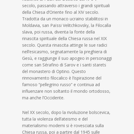
secolo, passando attraverso i grandi spirituali
della Chiesa d’Oriente fino al XIV secolo.
Tradotta da un monaco ucraino stabilitosi in
Moldavia, san Païssi Velitchkovsky, la Filocalìa
slava, poi russa, diventa la fonte della
rinascita spirituale della Chiesa russa nel XIX
secolo. Questa rinascita attinge le sue radici
nell’esicasmo, segnatamente la preghiera di
Gesù, e raggiunge il suo apogeo in personaggi
come san Sérafino di Sarov e i santi starets
del monastero di Optino. Questo
rinnovamento filocalico è l’ispirazione del
famoso “pellegrino russo” e continua ad
influenzare non soltanto il mondo ortodosso,
ma anche l’Occidente.
Nel XX secolo, dopo la rivoluzione bolscevica,
tutta la violenza dell’ateismo e del
materialismo moderni si è rovesciata sulla
Chiesa russa, poi a partire dal 1945 sulle