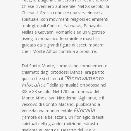
Chiese divennero autocefale. Nel XX secolo, la
Chiesa di Grecia conosce una vera rinascita
spirituale, con movimenti religiosi ed eminenti
teologi, quali Christos Yannaras, Panayotis
Nellas e Giovanni Romanìdis ed un vigoroso
risveglio monastico femminile e maschile
guidato dalle grandi figure di asceti moderni
che il Monte Athos continua a produrre.
Dal Santo Monte, come viene comunemente
chiamato dagli ortodossi l’Athos, era partito
“rinnovamento
quello che si chiama il
Filocalico”
della spiritualità ortodossa nel
XIX e XX secolo. Nel 1782 un monaco del
Monte Athos, san Nicodemo l’Aghiorita, e il
vescovo di Corinto Macario, pubblicano a
Filocalìa
Venezia una monumentale
(“amore della bellezza”), un florilegio di testi
spirituali nella grande tradizione esicasta
risalente ai Padri del Deserto del IV e V