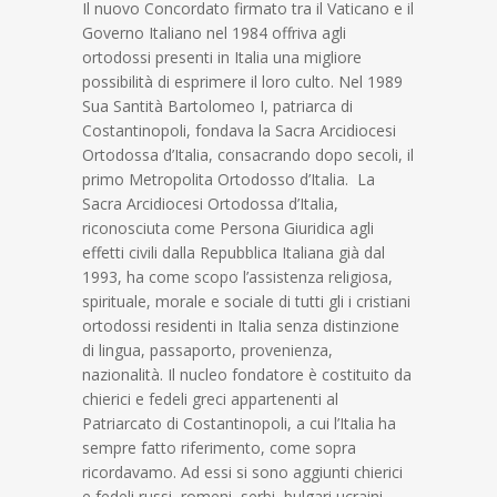
Il nuovo Concordato firmato tra il Vaticano e il
Governo Italiano nel 1984 offriva agli
ortodossi presenti in Italia una migliore
possibilità di esprimere il loro culto. Nel 1989
Sua Santità Bartolomeo I, patriarca di
Costantinopoli, fondava la Sacra Arcidiocesi
Ortodossa d’Italia, consacrando dopo secoli, il
primo Metropolita Ortodosso d’Italia. La
Sacra Arcidiocesi Ortodossa d’Italia,
riconosciuta come Persona Giuridica agli
effetti civili dalla Repubblica Italiana già dal
1993, ha come scopo l’assistenza religiosa,
spirituale, morale e sociale di tutti gli i cristiani
ortodossi residenti in Italia senza distinzione
di lingua, passaporto, provenienza,
nazionalità. Il nucleo fondatore è costituito da
chierici e fedeli greci appartenenti al
Patriarcato di Costantinopoli, a cui l’Italia ha
sempre fatto riferimento, come sopra
ricordavamo. Ad essi si sono aggiunti chierici
e fedeli russi, romeni, serbi, bulgari ucraini,