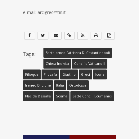
e-mail: arcigrec@tin.it
Bartolomeo Patriarca Di Costantinopoli
Tags:
Chiesa Indivisa
Concilio Vaticano II
Filioque
Filocalìa
Giustino
Greci
Icone
Ireneo Di Lione
Italia
Ortodossia
Placide Deseille
Scisma
Sette Concili Ecumenici