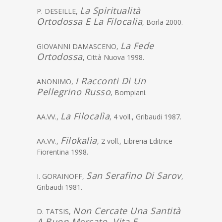
La Spiritualità
P. DESEILLE,
Ortodossa E La Filocalia
, Borla 2000.
La Fede
GIOVANNI DAMASCENO,
Ortodossa
, Città Nuova 1998.
I Racconti Di Un
ANONIMO,
Pellegrino Russo
, Bompiani.
La Filocalìa
AA.VV.,
, 4 voll., Gribaudi 1987.
Filokalìa
AA.VV.,
, 2 voll., Libreria Editrice
Fiorentina 1998.
San Serafino Di Sarov
I. GORAINOFF,
,
Gribaudi 1981.
Non Cercate Una Santità
D. TATSIS,
A Buon Mercato. Vita E