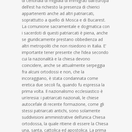
di centinaia di migliaia di immigrati dall’Europa
dell’est ha richiesto la presenza di chierici
appartenenti anche ad altri patriarcati,
soprattutto a quello di Mosca e di Bucarest.
La comunione sacramentale e dogmatica con
i sacerdoti di questi patriarcati è piena, anche
se giuridicamente prestano obbedienza ad
altri metropoliti che non risiedono in Italia. E’
importante tener presente che l’idea secondo
cui la nazionalità e la chiesa devono
coincidere, anche se attualmente serpeggia
fra alcuni ortodossi e non, che la
incoraggiano, è stata condannata come
eretica due secoli fa, quando fu espressa la
prima volta. Il nazionalismo ecclesiastico è
un’eresia: i patriarcati nazionali, le chiese
autocefale di recente formazione, come gli
stessi patriarcati antichi, sono solamente
suddivisioni amministrative dell’unica Chiesa
ortodossa, la quale ritiene di essere la Chiesa
una, santa, cattolica ed apostolica. La prima