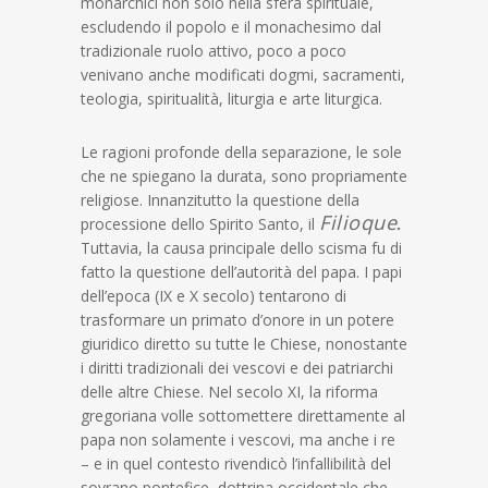
monarchici non solo nella sfera spirituale,
escludendo il popolo e il monachesimo dal
tradizionale ruolo attivo, poco a poco
venivano anche modificati dogmi, sacramenti,
teologia, spiritualità, liturgia e arte liturgica.
Le ragioni profonde della separazione, le sole
che ne spiegano la durata, sono propriamente
religiose. Innanzitutto la questione della
Filioque
processione dello Spirito Santo, il
.
Tuttavia, la causa principale dello scisma fu di
fatto la questione dell’autorità del papa. I papi
dell’epoca (IX e X secolo) tentarono di
trasformare un primato d’onore in un potere
giuridico diretto su tutte le Chiese, nonostante
i diritti tradizionali dei vescovi e dei patriarchi
delle altre Chiese. Nel secolo XI, la riforma
gregoriana volle sottomettere direttamente al
papa non solamente i vescovi, ma anche i re
– e in quel contesto rivendicò l’infallibilità del
sovrano pontefice, dottrina occidentale che