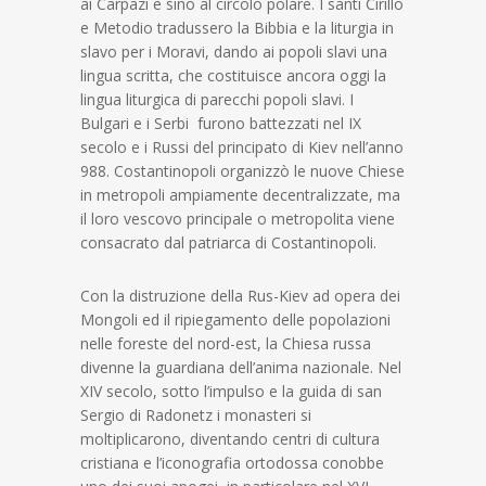
ai Carpazi e sino al circolo polare. I santi Cirillo
e Metodio tradussero la Bibbia e la liturgia in
slavo per i Moravi, dando ai popoli slavi una
lingua scritta, che costituisce ancora oggi la
lingua liturgica di parecchi popoli slavi. I
Bulgari e i Serbi furono battezzati nel IX
secolo e i Russi del principato di Kiev nell’anno
988. Costantinopoli organizzò le nuove Chiese
in metropoli ampiamente decentralizzate, ma
il loro vescovo principale o metropolita viene
consacrato dal patriarca di Costantinopoli.
Con la distruzione della Rus-Kiev ad opera dei
Mongoli ed il ripiegamento delle popolazioni
nelle foreste del nord-est, la Chiesa russa
divenne la guardiana dell’anima nazionale. Nel
XIV secolo, sotto l’impulso e la guida di san
Sergio di Radonetz i monasteri si
moltiplicarono, diventando centri di cultura
cristiana e l’iconografia ortodossa conobbe