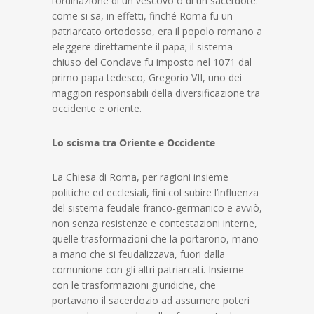
l’ordinazione di un vescovo o di un sacerdote:
come si sa, in effetti, finché Roma fu un
patriarcato ortodosso, era il popolo romano a
eleggere direttamente il papa; il sistema
chiuso del Conclave fu imposto nel 1071 dal
primo papa tedesco, Gregorio VII, uno dei
maggiori responsabili della diversificazione tra
occidente e oriente.
Lo scisma tra Oriente e Occidente
La Chiesa di Roma, per ragioni insieme
politiche ed ecclesiali, finì col subire l’influenza
del sistema feudale franco-germanico e avviò,
non senza resistenze e contestazioni interne,
quelle trasformazioni che la portarono, mano
a mano che si feudalizzava, fuori dalla
comunione con gli altri patriarcati. Insieme
con le trasformazioni giuridiche, che
portavano il sacerdozio ad assumere poteri