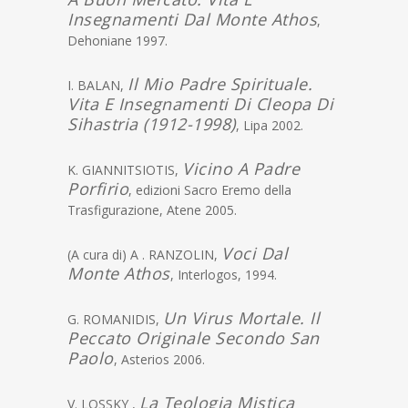
Insegnamenti Dal Monte Athos
,
Dehoniane 1997.
Il Mio Padre Spirituale.
I. BALAN,
Vita E Insegnamenti Di Cleopa Di
Sihastria (1912-1998)
, Lipa 2002.
Vicino A Padre
K. GIANNITSIOTIS,
Porfirio
, edizioni Sacro Eremo della
Trasfigurazione, Atene 2005.
Voci Dal
(A cura di) A . RANZOLIN,
Monte Athos
, Interlogos, 1994.
Un Virus Mortale. Il
G. ROMANIDIS,
Peccato Originale Secondo San
Paolo
, Asterios 2006.
La Teologia Mistica
V. LOSSKY ,