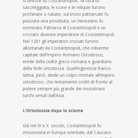
si diresse su Costantinopoli; la città fu
saccheggiata, le icone e le reliquie furono
profanate o rubate, sul trono patriarcale fu
piazzata una prostituta, un Veneziano fu
nominato Patriarca di Costantinopoli e un
crociato divenne imperatore di Costantinopoli.
Nel 1261 gli imperatori crociati furono
allontanati da Costantinopoli, che ridivenne
capitale dell’Impero Romano Ortodosso,
erede della civiltà greco-romana e guardiano
della fede ortodossa. Quell’ingerenza franco-
latina, però, diede un colpo mortale all’Impero
ortodosso, che lentamente crollò di fronte al
potere sempre più grande dei musulmani
turchi venuti dall’Asia.
L’Ortodossia dopo lo scisma
Già nel IX e X secolo, Costantinopoli fu
missionaria in Europa orientale, dal Caucaso