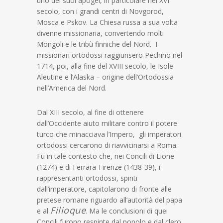
uno dei suoi apogei, in particolare nel XVI
secolo, con i grandi centri di Novgorod,
Mosca e Pskov. La Chiesa russa a sua volta
divenne missionaria, convertendo molti
Mongoli e le tribù finniche del Nord. I
missionari ortodossi raggiunsero Pechino nel
1714, poi, alla fine del XVIII secolo, le Isole
Aleutine e l’Alaska – origine dell’Ortodossia
nell’America del Nord.
Dal XIII secolo, al fine di ottenere
dall’Occidente aiuto militare contro il potere
turco che minacciava l’Impero, gli imperatori
ortodossi cercarono di riavvicinarsi a Roma.
Fu in tale contesto che, nei Concili di Lione
(1274) e di Ferrara-Firenze (1438-39), i
rappresentanti ortodossi, spinti
dall’imperatore, capitolarono di fronte alle
pretese romane riguardo all’autorità del papa
Filioque
e al
. Ma le conclusioni di quei
Concili furono respinte dal popolo e dal clero,