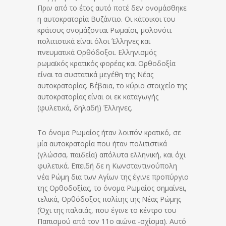
Πριν από το έτος αυτό ποτέ δεν ονομάσθηκε
η αυτοκρατορία Βυζάντιο. Οι κάτοικοι του
κράτους ονομάζονται Ρωμαίοι, μολονότι
πολιτιστικά είναι όλοι Έλληνες και
πνευματικά Ορθόδοξοι. Ελληνισμός
ρωμαϊκός κρατικός φορέας και Ορθοδοξία
είναι τα συστατικά μεγέθη της Νέας
αυτοκρατορίας. Βέβαια, το κύριο στοιχείο της
αυτοκρατορίας είναι οι εκ καταγωγής
(φυλετικά, δηλαδή) Έλληνες.
Το όνομα Ρωμαίος ήταν λοιπόν κρατικό, σε
μία αυτοκρατορία που ήταν πολιτιστικά
(γλώσσα, παιδεία) απόλυτα ελληνική, και όχι
φυλετικά. Επειδή δε η Κωνσταντινούπολη
νέα Ρώμη δια των Αγίων της έγινε προπύργιο
της Ορθοδοξίας, το όνομα Ρωμαίος σημαίνει,
τελικά, Ορθόδοξος πολίτης της Νέας Ρώμης
(Όχι της παλαιάς, που έγινε το κέντρο του
Παπισμού από τον 11ο αιώνα -σχίσμα). Αυτό