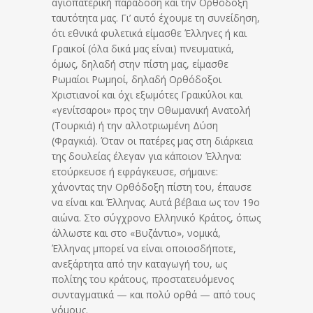
αγιοπατερική παράδοση και την Ορθόδοξη
ταυτότητα μας. Γι’ αυτό έχουμε τη συνείδηση,
ότι εθνικά φυλετικά είμασθε Έλληνες ή και
Γραικοί (όλα δικά μας είναι) πνευματικά,
όμως, δηλαδή στην πίστη μας, είμασθε
Ρωμαίοι Ρωμηοί, δηλαδή Ορθόδοξοι
Χριστιανοί και όχι εξωμότες Γραικύλοι και
«γενίτσαροι» προς την Οθωμανική Ανατολή
(Τουρκιά) ή την αλλοτριωμένη Δύση
(Φραγκιά). Όταν οι πατέρες μας στη διάρκεια
της δουλείας έλεγαν για κάποιον Έλληνα:
ετούρκευσε ή εφράγκευσε, σήμαινε:
χάνοντας την Ορθόδοξη πίστη του, έπαυσε
να είναι και Έλληνας. Αυτά βέβαια ως τον 19ο
αιώνα. Στο σύγχρονο Ελληνικό Κράτος, όπως
άλλωστε και στο «Βυζάντιο», νομικά,
Έλληνας μπορεί να είναι οποιοσδήποτε,
ανεξάρτητα από την καταγωγή του, ως
πολίτης του κράτους, προστατευόμενος
συνταγματικά — και πολύ ορθά — από τους
νόμους.