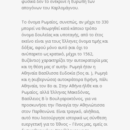
φυσικά δεν το ενέκρινε η Ευρώπη των
απογόνων του Καρλομάγνου.
Το όνομα Ρωμαίος, συνεπώς, αν μέχρι το 330
μπορεί να θεωρηθεί κατά κάποιο τρόπο
όνομα δουλείας και υποταγής, από το έτος
εκείνο είναι για τους Έλληνες όνομα τιμής και
δόξας, αφού μόνο αυτό (και όχι το
ανύπαρκτο ως κρατικό, μέχρι το 1562,
Βυζάντιο) χαρακτηρίζει την αυτοκρατορία μας
και τη θέση μας σ’ αυτήν. Ρωμηά ήταν η
Αθηναία Βασίλισσα Ευδοκία (5ος αι. ), Ρωμηά
και η (κυβερνώσα) αυτοκράτειρα Ειρήνη, πάλι
Αθηναία, τον 8ο αι. Στην Αθήνα ήλθε και ο
Ρωμαίος, αλλά Έλληνας Μακεδόνας,
Βασίλειος Β΄ ο Βουλγαροκτόνος, για να
προσκυνήσει την Παναγία την Αθηνιώτισσα
στον Παρθενώνα. Είναι τραγικό, αλήθεια,
αυτό που λειτούργησε ιστορικά ως σύνθεση
ευεργετική για το Έθνος – Γένος μας, εμείς οι