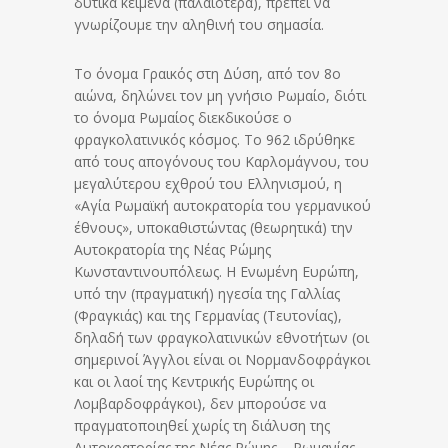
δυτικά κείμενα (παλαιότερα), πρέπει να
γνωρίζουμε την αληθινή του σημασία.
Το όνομα Γραικός στη Δύση, από τον 8ο
αιώνα, δηλώνει τον μη γνήσιο Ρωμαίο, διότι
το όνομα Ρωμαίος διεκδικούσε ο
φραγκολατινικός κόσμος. Το 962 ιδρύθηκε
από τους απογόνους του Καρλομάγνου, του
μεγαλύτερου εχθρού του Ελληνισμού, η
«Αγία Ρωμαϊκή αυτοκρατορία του γερμανικού
έθνους», υποκαθιστώντας (θεωρητικά) την
Αυτοκρατορία της Νέας Ρώμης
Κωνσταντινουπόλεως. Η Ενωμένη Ευρώπη,
υπό την (πραγματική) ηγεσία της Γαλλίας
(Φραγκιάς) και της Γερμανίας (Τευτονίας),
δηλαδή των φραγκολατινικών εθνοτήτων (οι
σημερινοί Άγγλοι είναι οι Νορμανδοφράγκοι
και οι λαοί της Κεντρικής Ευρώπης οι
Λομβαρδοφράγκοι), δεν μπορούσε να
πραγματοποιηθεί χωρίς τη διάλυση της
Αυτοκρατορίας της Νέας Ρώμης – Ρωμανίας.