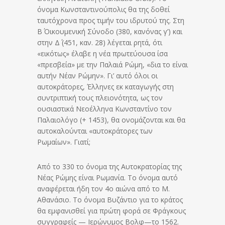
όνομα Κωνσταντινούπολις θα της δοθεί
ταυτόχρονα προς τιμήν του ιδρυτού της. Στη
Β΄ Οικουμενική Σύνοδο (380, κανόνας γ’) και
στην Δ΄ (451, καν. 28) λέγεται ρητά, ότι
«εικότως» έλαβε η νέα πρωτεύουσα ίσα
«πρεσβεία» με την Παλαιά Ρώμη, «δια το είναι
αυτήν Νέαν Ρώμην». Γι’ αυτό όλοι οι
αυτοκράτορες, Έλληνες εκ καταγωγής στη
συντριπτική τους πλειονότητα, ως τον
ουσιαστικά Νεοέλληνα Κωνσταντίνο τον
Παλαιολόγο (+ 1453), θα ονομάζονται και θα
αυτοκαλούνται «αυτοκράτορες των
Ρωμαίων». Γιατί;
Από το 330 το όνομα της Αυτοκρατορίας της
Νέας Ρώμης είναι Ρωμανία. Το όνομα αυτό
αναφέρεται ήδη τον 4ο αιώνα από το Μ.
Αθανάσιο. Το όνομα Βυζάντιο για το κράτος
θα εμφανισθεί για πρώτη φορά σε Φράγκους
συγγραφείς — Ιερώνυμος Βολφ—το 1562.