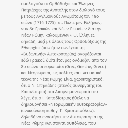
ομολογούν οι Ορθόδοξοι και Έλληνες
Πατριάρχες της Ανατολής στον διάλογό τους
με τους Αγγλικανούς Ανωμότους τον 18ο
αιώνα (1716-1725). «… Πάλαι μεν Ελλήνων,
νυν δε Γραικών και Νέων Ρωμαίων δια την
Νέαν Ρώμην καλουμένων». Οι Έλληνες,
δηλαδή, μαζί με όλους τους Ορθοδόξους της
Εθναρχίας (που ήταν συνέχεια της
«Βυζαντινής» Αυτοκρατορίας) ονομάζονται
εδώ Γραικοί, διότι έτσι μας ονόμαζαν από τον
8ο αιώνα οι ευρωπαίοι (Grec, Grieche, Greco)
και Νεορωμαίοι, ως πολίτες και πνευματικά
τέκνα της Νέας Ρώμης. Είναι χαρακτηριστικό,
ότι ο Ν. Σπηλιάδης (στενός συνεργάτης του
Καποδίστρια) στα Απομνημονεύματά του
λέγει ότι ο Ι. Καποδίστριας ήθελε να
δημιουργήσει «Νεορωμαϊκήν αυτοκρατορίαν»
(ανακοίνωση καθηγ. Π. Χριστοπούλου),
δηλαδή να αναστήσει την Αυτοκρατορία της
Νέας Ρώμης Κωνσταντινουπόλεως, που