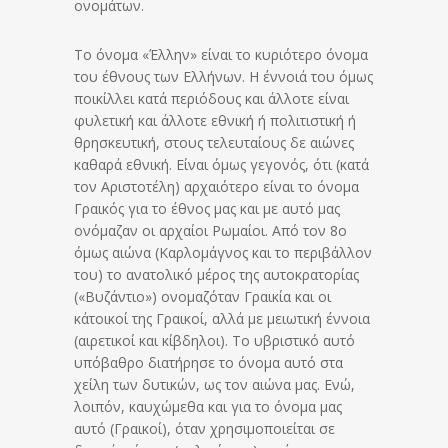
ονομάτων.
Το όνομα «Έλλην» είναι το κυριότερο όνομα
του έθνους των Ελλήνων. Η έννοιά του όμως
ποικίλλει κατά περιόδους και άλλοτε είναι
φυλετική και άλλοτε εθνική ή πολιτιστική ή
θρησκευτική, στους τελευταίους δε αιώνες
καθαρά εθνική. Είναι όμως γεγονός, ότι (κατά
τον Αριστοτέλη) αρχαιότερο είναι το όνομα
Γραικός για το έθνος μας και με αυτό μας
ονόμαζαν οι αρχαίοι Ρωμαίοι. Από τον 8ο
όμως αιώνα (Καρλομάγνος και το περιβάλλον
του) το ανατολικό μέρος της αυτοκρατορίας
(«Βυζάντιο») ονομαζόταν Γραικία και οι
κάτοικοί της Γραικοί, αλλά με μειωτική έννοια
(αιρετικοί και κίβδηλοι). Το υβριστικό αυτό
υπόβαθρο διατήρησε το όνομα αυτό στα
χείλη των δυτικών, ως τον αιώνα μας. Ενώ,
λοιπόν, καυχώμεθα και για το όνομα μας
αυτό (Γραικοί), όταν χρησιμοποιείται σε