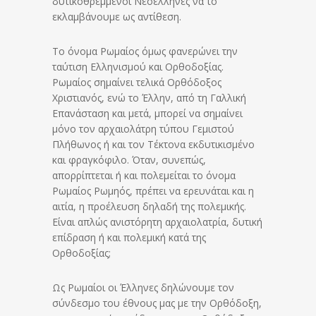
δυτικοθρεμμένοι Νεοέλληνες να το
εκλαμβάνουμε ως αντίθεση.
Το όνομα Ρωμαίος όμως φανερώνει την
ταύτιση Ελληνισμού και Ορθοδοξίας.
Ρωμαίος σημαίνει τελικά Ορθόδοξος
Χριστιανός, ενώ το Έλλην, από τη Γαλλική
Επανάσταση και μετά, μπορεί να σημαίνει
μόνο τον αρχαιολάτρη τύπου Γεμιστού
Πλήθωνος ή και τον Τέκτονα εκδυτικισμένο
και φραγκόφιλο. Όταν, συνεπώς,
απορρίπτεται ή και πολεμείται το όνομα
Ρωμαίος Ρωμηός, πρέπει να ερευνάται και η
αιτία, η προέλευση δηλαδή της πολεμικής.
Είναι απλώς ανιστόρητη αρχαιολατρία, δυτική
επίδραση ή και πολεμική κατά της
Ορθοδοξίας;
Ως Ρωμαίοι οι Έλληνες δηλώνουμε τον
σύνδεσμο του έθνους μας με την Ορθόδοξη,