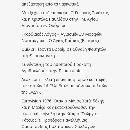
απεξάρτηση απο τα ναρκωτικά
Μια ξεχωριστή επίσκεψη: Ο Γιώργος Τσιάκκας
και η Χριστίνα Παυλίδου στην Ι.Μ. Αγίου
Διονυσίου εν Ολύμπω
«Καρδιακός Λόγος – Αγιασμένων Μορφών
Νοσταλγία» – Ο Άγιος Παΐσιος (Β’ μέρος)
Ομιλία Γέροντα Εφραίμ σε Σύναξη Φοιτητών
στη Θεσσαλονίκη
Συνέντευξη του ηθοποιού Προκόπη
Αγαθοκλέους στην Πεμπτουσία
Λευκωσία: Τελετή επαναπατρισμού και ταφής
των οστών 16 Ελλαδιτών πεσόντων οπλιτών
της ΕΛΔΥΚ
Eurovision 1976. Όταν ο Μάνος Χατζηδάκης
και η Μαρίζα Κοχ κατακεραύνωσαν την
τουρκική εισβολή στην Κύπρο (Γεώργιος
Τάτσιος, τ. Πρόεδρος Πανελλήνιας
Ομοσπονδίας Πολιτιστικών Συλλόγων