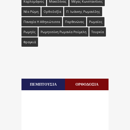
Καρλομάγνος
Μακεδόνας
Μέγας Κωνσταντίνος
Νέα Ρώμη
Ορθοδοξία
Π. Ιωάννης Ρωμανίδης
Παναγία Η Αθηνιώτισσα
Παρθενώνας
Ρωμαίος
Ρωμηός
Ρωμηοσύνη Ρωμανία Ρούμελη
Τουρκία
Φραγκιά
ΠΕΜΠΤΟΥΣΙΑ
ΟΡΘΟΔΟΞΙΑ