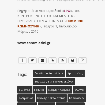
Πηγή:
από το νέο περιοδικό «
ΕΡΩ
», του
ΚΕΝΤΡΟΥ ΕΝΟΤΗΤΟΣ ΚΑΙ ΜΕΛΕΤΗΣ-
ΠΡΟΒΟΛΗΣ ΤΩΝ ΑΞΙΩΝ ΜΑΣ «
ΕΝΩΜΕΝΗ
ΡΩΜΗΟΣΥΝΗ
», τεύχος 1, Ιανουάριος-
Μάρτιος 2010
www.enromiosini.gr
Constitutio Antoniniana
Αριστοτέλης
Tags:
Βασίλειος Β΄ Ο Βουλγαροκτόνος
Βυζάντιο
Γραικός
Ειρήνη Η Αθηναία
Έλληνας
Ελληνισμός
Ιωάννης Καποδίστριας
Καρακάλλας