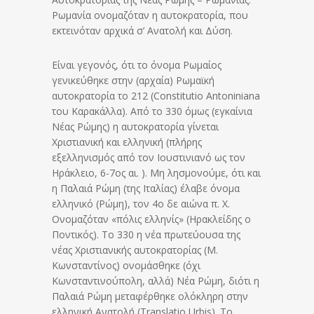
Ρωμανία ονομαζόταν η αυτοκρατορία, που
εκτεινόταν αρχικά σ’ Ανατολή και Δύση.
Είναι γεγονός, ότι το όνομα Ρωμαίος
γενικεύθηκε στην (αρχαία) Ρωμαϊκή
αυτοκρατορία το 212 (Constitutio Antoniniana
του Καρακάλλα). Από το 330 όμως (εγκαίνια
Νέας Ρώμης) η αυτοκρατορία γίνεται
Χριστιανική και ελληνική (πλήρης
εξελληνισμός από τον Ιουστινιανό ως τον
Ηράκλειο, 6-7ος αι. ). Μη λησμονούμε, ότι και
η Παλαιά Ρώμη (της Ιταλίας) έλαβε όνομα
ελληνικό (Ρώμη), τον 4ο δε αιώνα π. Χ.
Ονομαζόταν «πόλις ελληνίς» (Ηρακλείδης ο
Ποντικός). Το 330 η νέα πρωτεύουσα της
νέας Χριστιανικής αυτοκρατορίας (Μ.
Κωνσταντίνος) ονομάσθηκε (όχι
Κωνσταντινούπολη, αλλά) Νέα Ρώμη, διότι η
Παλαιά Ρώμη μεταφέρθηκε ολόκληρη στην
ελληνική Ανατολή (Translatio Urbis). Το