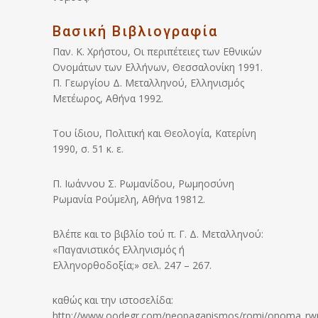
Βασική Βιβλιογραφία
Παν. Κ. Χρήστου, Οι περιπέτειες των Εθνικών
Ονομάτων των Ελλήνων, Θεσσαλονίκη 1991.
Π. Γεωργίου Δ. Μεταλληνού, Ελληνισμός
Μετέωρος, Αθήνα 1992.
Του ίδιου, Πολιτική και Θεολογία, Κατερίνη
1990, σ. 51 κ. ε.
Π. Ιωάννου Σ. Ρωμανίδου, Ρωμηοσύνη
Ρωμανία Ρούμελη, Αθήνα 19812.
Βλέπε και το βιβλίο τού π. Γ. Δ. Μεταλληνού:
«Παγανιστικός Ελληνισμός ή
Ελληνορθοδοξία;» σελ. 247 – 267.
καθώς και την ιστοσελίδα:
http://www.oodegr.com/neopaganismos/romi/onoma_rw