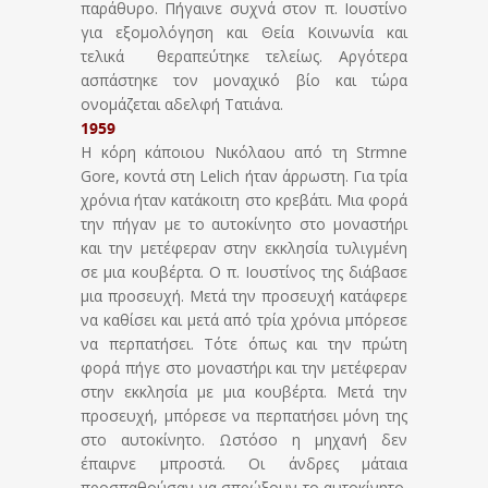
παράθυρο. Πήγαινε συχνά στον π. Ιουστίνο
για εξομολόγηση και Θεία Κοινωνία και
τελικά θεραπεύτηκε τελείως. Αργότερα
ασπάστηκε τον μοναχικό βίο και τώρα
ονομάζεται αδελφή Τατιάνα.
1959
Η κόρη κάποιου Νικόλαου από τη Strmne
Gore, κοντά στη Lelich ήταν άρρωστη. Για τρία
χρόνια ήταν κατάκοιτη στο κρεβάτι. Μια φορά
την πήγαν με το αυτοκίνητο στο μοναστήρι
και την μετέφεραν στην εκκλησία τυλιγμένη
σε μια κουβέρτα. Ο π. Ιουστίνος της διάβασε
μια προσευχή. Μετά την προσευχή κατάφερε
να καθίσει και μετά από τρία χρόνια μπόρεσε
να περπατήσει. Τότε όπως και την πρώτη
φορά πήγε στο μοναστήρι και την μετέφεραν
στην εκκλησία με μια κουβέρτα. Μετά την
προσευχή, μπόρεσε να περπατήσει μόνη της
στο αυτοκίνητο. Ωστόσο η μηχανή δεν
έπαιρνε μπροστά. Οι άνδρες μάταια
προσπαθούσαν να σπρώξουν το αυτοκίνητο.