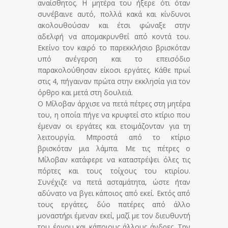
αναίσθητος. Η μητέρα του ήξερε ότι όταν
συνέβαινε αυτό, πολλά κακά και κίνδυνοι
ακολουθούσαν και έτσι φώναξε στην
αδελφή να απομακρυνθεί από κοντά του.
Εκείνο τον καιρό το παρεκκλήσιο βρισκόταν
υπό ανέγερση και το επεισόδιο
παρακολούθησαν είκοσι εργάτες. Κάθε πρωί
στις 4, πήγαιναν πρώτα στην εκκλησία για τον
όρθρο και μετά στη δουλειά.
Ο Μίλοβαν άρχισε να πετά πέτρες στη μητέρα
του, η οποία πήγε να κρυφτεί στο κτίριο που
έμεναν οι εργάτες και ετοιμάζονταν για τη
λειτουργία. Μπροστά από το κτίριο
βρισκόταν μια λάμπα. Με τις πέτρες ο
Μίλοβαν κατάφερε να καταστρέψει όλες τις
πόρτες και τους τοίχους του κτιρίου.
Συνέχιζε να πετά ασταμάτητα, ώστε ήταν
αδύνατο να βγει κάποιος από εκεί. Εκτός από
τους εργάτες, δύο πατέρες από άλλο
μοναστήρι έμεναν εκεί, μαζί με τον διευθυντή
του έργου και κάποιους άλλους άνδρες. Την