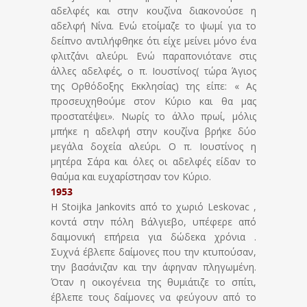
αδελφές και στην κουζίνα διακονούσε η
αδελφή Νίνα. Ενώ ετοίμαζε το ψωμί για το
δείπνο αντιλήφθηκε ότι είχε μείνει μόνο ένα
φλιτζάνι αλεύρι. Ενώ παραπονιότανε στις
άλλες αδελφές, ο π. Ιουστίνος( τώρα Άγιος
της Ορθόδοξης Εκκλησίας) της είπε: « Ας
προσευχηθούμε στον Κύριο και θα μας
προστατέψει». Νωρίς το άλλο πρωί, μόλις
μπήκε η αδελφή στην κουζίνα βρήκε δύο
μεγάλα δοχεία αλεύρι. Ο π. Ιουστίνος η
μητέρα Σάρα και όλες οι αδελφές είδαν το
θαύμα και ευχαρίστησαν τον Κύριο.
1953
Η Stoijka Jankovits από το χωριό Leskovac ,
κοντά στην πόλη Βάλγιεβο, υπέφερε από
δαιμονική επήρεια για δώδεκα χρόνια .
Συχνά έβλεπε δαίμονες που την κτυπούσαν,
την βασάνιζαν και την άφηναν πληγωμένη.
Όταν η οικογένεια της θυμιάτιζε το σπίτι,
έβλεπε τους δαίμονες να φεύγουν από το