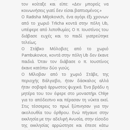
τον κοίταξε και είπε: «Δεν μπορείς να
κοινωνήσεις γιατί δεν είσαι βαπτισμένος.»
Ο Radisha Miljokovich, ένα αγόρι έξι χρονων
από το χωριό Trlicha κοντά στην πόλη Ub,
υπέφερε από λιποθυμίες. Ο π. Ιουστίνος του
διάβασε ευχές και το παιδί γιατρεύτηκε
τελείως.
Ο Στάβκο Μόλοβιτς από το χωριό
Pambukovice, κοντά στην πόλη Ub δεν έκανε
παιδιά. Όταν τον διάβασε ο π. Ιουστίνος
έκανε κατόπιν δύο γιούς.
Ο Μίλοβαν από το χωριό Στάβε, της
περιοχής Βάλγιεβο, ήταν δάσκαλος αλλά
ήταν σοβαρά άρρωστος ψυχικά. Ένα βράδυ η
μητέρα του τον έφερε στο μοναστήρι Chlije
για το απόδειπνο και πέρασαν τη νύκτα εκεί.
Στις τέσσερεις το πρωί ξύπνησαν για την
ακολουθία του όρθρου. Ενώ πήγαινε στην
εκκλησία με την αδελφή Ανυσία, στην είσοδο
της εκκλησίας αρρώστησε και έπεσε κάτω