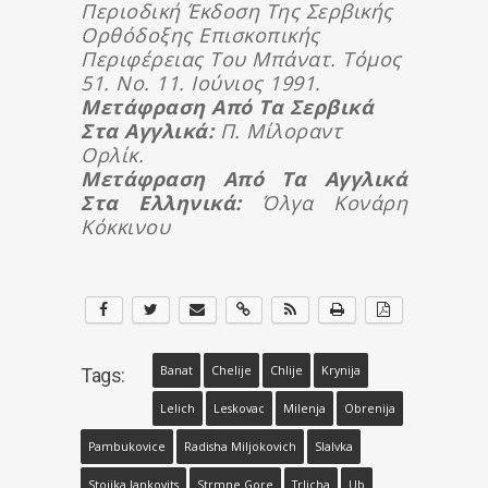
Περιοδική Έκδοση Της Σερβικής
Ορθόδοξης Επισκοπικής
Περιφέρειας Του Μπάνατ. Τόμος
51. Νο. 11. Ιούνιος 1991.
Μετάφραση Από Τα Σερβικά
Στα Αγγλικά:
Π. Μίλοραντ
Ορλίκ.
Μετάφραση Από Τα Αγγλικά
Στα Ελληνικά:
Όλγα Κονάρη
Κόκκινου
Banat
Chelije
Chlije
Krynija
Tags:
Lelich
Leskovac
Milenja
Obrenija
Pambukovice
Radisha Miljokovich
Slalvka
Stoijka Jankovits
Strmne Gore
Trlicha
Ub