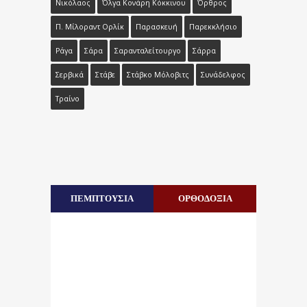
Νικόλαος
Όλγα Κονάρη Κόκκινου
Όρθρος
Π. Μίλοραντ Ορλίκ
Παρασκευή
Παρεκκλήσιο
Ράγα
Σάρα
Σαρανταλείτουργο
Σάρρα
Σερβικά
Στάβε
Στάβκο Μόλοβιτς
Συνάδελφος
Τραίνο
ΠΕΜΠΤΟΥΣΙΑ
ΟΡΘΟΔΟΞΙΑ