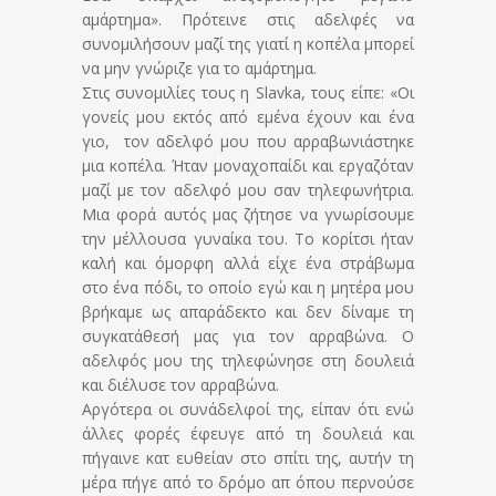
αμάρτημα». Πρότεινε στις αδελφές να
συνομιλήσουν μαζί της γιατί η κοπέλα μπορεί
να μην γνώριζε για το αμάρτημα.
Στις συνομιλίες τους η Slavka, τους είπε: «Οι
γονείς μου εκτός από εμένα έχουν και ένα
γιο, τον αδελφό μου που αρραβωνιάστηκε
μια κοπέλα. Ήταν μοναχοπαίδι και εργαζόταν
μαζί με τον αδελφό μου σαν τηλεφωνήτρια.
Μια φορά αυτός μας ζήτησε να γνωρίσουμε
την μέλλουσα γυναίκα του. Το κορίτσι ήταν
καλή και όμορφη αλλά είχε ένα στράβωμα
στο ένα πόδι, το οποίο εγώ και η μητέρα μου
βρήκαμε ως απαράδεκτο και δεν δίναμε τη
συγκατάθεσή μας για τον αρραβώνα. Ο
αδελφός μου της τηλεφώνησε στη δουλειά
και διέλυσε τον αρραβώνα.
Αργότερα οι συνάδελφοί της, είπαν ότι ενώ
άλλες φορές έφευγε από τη δουλειά και
πήγαινε κατ ευθείαν στο σπίτι της, αυτήν τη
μέρα πήγε από το δρόμο απ όπου περνούσε