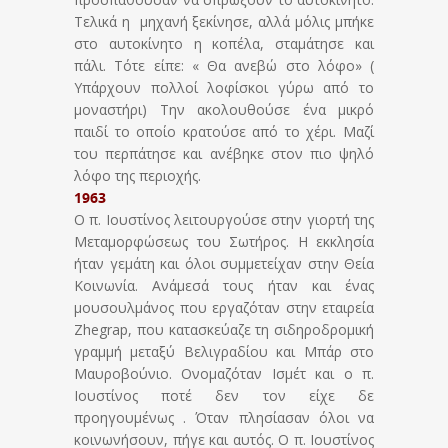
Τελικά η μηχανή ξεκίνησε, αλλά μόλις μπήκε
στο αυτοκίνητο η κοπέλα, σταμάτησε και
πάλι. Τότε είπε: « Θα ανεβώ στο λόφο» (
Υπάρχουν πολλοί λοφίσκοι γύρω από το
μοναστήρι) Την ακολουθούσε ένα μικρό
παιδί το οποίο κρατούσε από το χέρι. Μαζί
του περπάτησε και ανέβηκε στον πιο ψηλό
λόφο της περιοχής.
1963
Ο π. Ιουστίνος λειτουργούσε στην γιορτή της
Μεταμορφώσεως του Σωτήρος. Η εκκλησία
ήταν γεμάτη και όλοι συμμετείχαν στην Θεία
Κοινωνία. Ανάμεσά τους ήταν και ένας
μουσουλμάνος που εργαζόταν στην εταιρεία
Zhegrap, που κατασκεύαζε τη σιδηροδρομική
γραμμή μεταξύ Βελιγραδίου και Μπάρ στο
Μαυροβούνιο. Ονομαζόταν Ισμέτ και ο π.
Ιουστίνος ποτέ δεν τον είχε δε
προηγουμένως . Όταν πλησίασαν όλοι να
κοινωνήσουν, πήγε και αυτός. Ο π. Ιουστίνος