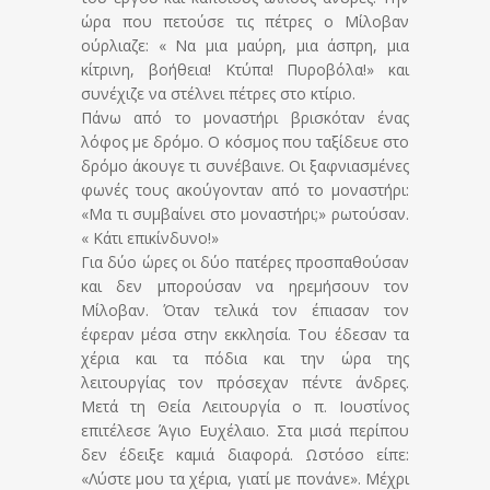
ώρα που πετούσε τις πέτρες ο Μίλοβαν
ούρλιαζε: « Να μια μαύρη, μια άσπρη, μια
κίτρινη, βοήθεια! Κτύπα! Πυροβόλα!» και
συνέχιζε να στέλνει πέτρες στο κτίριο.
Πάνω από το μοναστήρι βρισκόταν ένας
λόφος με δρόμο. Ο κόσμος που ταξίδευε στο
δρόμο άκουγε τι συνέβαινε. Οι ξαφνιασμένες
φωνές τους ακούγονταν από το μοναστήρι:
«Μα τι συμβαίνει στο μοναστήρι;» ρωτούσαν.
« Κάτι επικίνδυνο!»
Για δύο ώρες οι δύο πατέρες προσπαθούσαν
και δεν μπορούσαν να ηρεμήσουν τον
Μίλοβαν. Όταν τελικά τον έπιασαν τον
έφεραν μέσα στην εκκλησία. Του έδεσαν τα
χέρια και τα πόδια και την ώρα της
λειτουργίας τον πρόσεχαν πέντε άνδρες.
Μετά τη Θεία Λειτουργία ο π. Ιουστίνος
επιτέλεσε Άγιο Ευχέλαιο. Στα μισά περίπου
δεν έδειξε καμιά διαφορά. Ωστόσο είπε:
«Λύστε μου τα χέρια, γιατί με πονάνε». Μέχρι