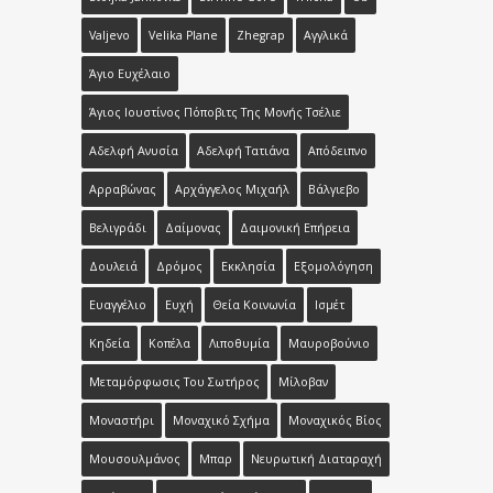
Valjevo
Velika Plane
Zhegrap
Αγγλικά
Άγιο Ευχέλαιο
Άγιος Ιουστίνος Πόποβιτς Της Μονής Τσέλιε
Αδελφή Ανυσία
Αδελφή Τατιάνα
Απόδειπνο
Αρραβώνας
Αρχάγγελος Μιχαήλ
Βάλγιεβο
Βελιγράδι
Δαίμονας
Δαιμονική Επήρεια
Δουλειά
Δρόμος
Εκκλησία
Εξομολόγηση
Ευαγγέλιο
Ευχή
Θεία Κοινωνία
Ισμέτ
Κηδεία
Κοπέλα
Λιποθυμία
Μαυροβούνιο
Μεταμόρφωσις Του Σωτήρος
Μίλοβαν
Μοναστήρι
Μοναχικό Σχήμα
Μοναχικός Βίος
Μουσουλμάνος
Μπαρ
Νευρωτική Διαταραχή