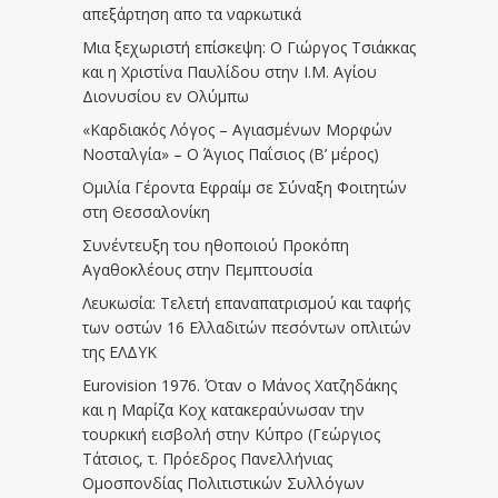
απεξάρτηση απο τα ναρκωτικά
Μια ξεχωριστή επίσκεψη: Ο Γιώργος Τσιάκκας
και η Χριστίνα Παυλίδου στην Ι.Μ. Αγίου
Διονυσίου εν Ολύμπω
«Καρδιακός Λόγος – Αγιασμένων Μορφών
Νοσταλγία» – Ο Άγιος Παΐσιος (Β’ μέρος)
Ομιλία Γέροντα Εφραίμ σε Σύναξη Φοιτητών
στη Θεσσαλονίκη
Συνέντευξη του ηθοποιού Προκόπη
Αγαθοκλέους στην Πεμπτουσία
Λευκωσία: Τελετή επαναπατρισμού και ταφής
των οστών 16 Ελλαδιτών πεσόντων οπλιτών
της ΕΛΔΥΚ
Eurovision 1976. Όταν ο Μάνος Χατζηδάκης
και η Μαρίζα Κοχ κατακεραύνωσαν την
τουρκική εισβολή στην Κύπρο (Γεώργιος
Τάτσιος, τ. Πρόεδρος Πανελλήνιας
Ομοσπονδίας Πολιτιστικών Συλλόγων