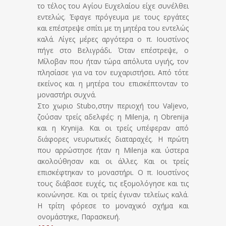
το τέλος του Αγίου Ευχελαίου είχε συνέλθει
εντελώς. Έφαγε πρόγευμα με τους εργάτες
και επέστρεψε σπίτι με τη μητέρα του εντελώς
καλά. Λίγες μέρες αργότερα ο π. Ιουστίνος
πήγε στο Βελιγράδι. Όταν επέστρεψε, ο
Μίλοβαν που ήταν τώρα απόλυτα υγιής, τον
πλησίασε για να τον ευχαριστήσει. Από τότε
εκείνος και η μητέρα του επισκέπτονταν το
μοναστήρι συχνά.
Στο χωριο Stubo,στην περιοχή του Valjevo,
ζούσαν τρείς αδελφές: η Milenja, η Obrenija
και η Krynija. Και οι τρείς υπέφεραν από
διάφορες νευρωτικές διαταραχές. Η πρώτη
που αρρώστησε ήταν η Milenja και ύστερα
ακολούθησαν και οι άλλες. Και οι τρείς
επισκέφτηκαν το μοναστήρι. Ο π. Ιουστίνος
τους διάβασε ευχές, τις εξομολόγησε και τις
κοινώνησε. Και οι τρείς έγιναν τελείως καλά.
Η τρίτη φόρεσε το μοναχικό σχήμα και
ονομάστηκε, Παρασκευή.