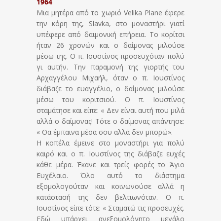
1964
Μια μητέρα από το χωριό Velika Plane έφερε
την κόρη της, Slavka, στο μοναστήρι γιατί
υπέφερε από δαιμονική επήρεια. Το κορίτσι
ήταν 26 χρονών και ο δαίμονας μιλούσε
μέσω της. Ο π. Ιουστίνος προσευχόταν πολύ
γι αυτήν. Την παραμονή της γιορτής του
Αρχαγγέλου Μιχαήλ, όταν ο π. Ιουστίνος
διάβαζε το ευαγγέλιο, ο δαίμονας μιλούσε
μέσω του κοριτσιού. Ο π. Ιουστίνος
σταμάτησε και είπε: « Δεν είναι αυτή που μιλά
αλλά ο δαίμονας! Τότε ο δαίμονας απάντησε:
« Θα έμπαινα μέσα σου αλλά δεν μπορώ».
Η κοπέλα έμεινε στο μοναστήρι για πολύ
καιρό και ο π. Ιουστίνος της διάβαζε ευχές
κάθε μέρα. Έκανε και τρείς φορές το Άγιο
Ευχέλαιο. Όλο αυτό το διάστημα
εξομολογούταν και κοινωνούσε αλλά η
κατάστασή της δεν βελτιωνόταν. Ο π.
Ιουστίνος είπε τότε: « Σταματώ τις προσευχές.
Εδώ υπάρχει ανεξομολόγητο μεγάλο