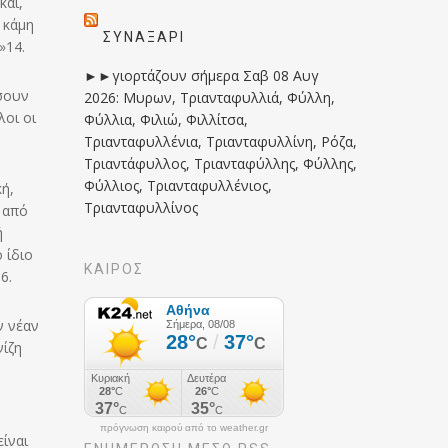
και,
 κάμη
ΣΥΝΑΞΆΡΙ
»14.
►►γιορτάζουν σήμερα Σαβ 08 Αυγ
ήσουν
2026: Μυρων, Τριανταφυλλιά, Φύλλη,
λοι οι
Φύλλια, Φιλιώ, Φιλλίτσα,
Τριανταφυλλένια, Τριανταφυλλίνη, Ρόζα,
Τριαντάφυλλος, Τριανταφύλλης, Φύλλης,
Φύλλιος, Τριανταφυλλένιος,
κή,
Τριανταφυλλίνος
ά από
ή
 ίδιο
ΚΑΙΡΟΣ
6.
ν νέαν
νίζη
πρόγνωση καιρού από το weather.gr
είναι