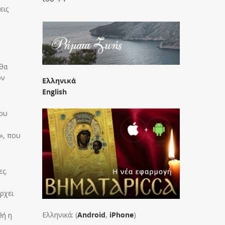
εις
 θα
ον
Ελληνικά
English
του
», που
ες.
άρχει
Ελληνικά: (
Android
,
iPhone
)
θή η