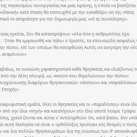
ης παγκοσμίου συνεργασίας και μιας ειρήνης, η οποία να βασίζεται 
ιδανική» κατά σταση θα επιτευχθεί με την εγκαθίδρυ ση της «Νέας
τικά τα απαραίτητα για την δημιουργία μιας «νέ ας συνείδησης».
οποίας ηγείται, δεν θα κα­ταστρέψουν «όλα όσα η ανθρωπότης έχει
”… Όταν θα εμφανισθή και πάλιν ο Χριστός, τα επουσιώδη ασφαλώς
ν πίστιν, επί των οποίων θα κατορθώση Αυτός να ανεγείρη την νέ
ι αναμένουν».
εβαίως, τα ουσιώση χαρα­κτηριστικά κάθε θρησκείας και ιδιαζόντως 
 Από την άλλη πλευρά, ως «εκείνα που θεμελιώνουν την πίστιν»
ς συγχώνευσης διαφόρων θρη­σκευτικών «πίστεων» και «παραδόσεων
 Εποχής».
οκρυφιστική ομάδα, όλες οι θρησκείες και οι «παραδόσεις» είναι ίδι
ν από την ίδια «πηγή» και καταλήγουν στο ίδιο αποτέ λεσμα. Γράφει
σης, χρειά ζονται και αύται ν’ αντιληφθούν ότι, κατά βασιν, δεν υπ
 μία αυτή Εκκλησία να είναι ο ορθόδοξος Χριστιανι κός θεσμός ο Θεός
ων και δια πολλών θρησκευμάτων δια της ενώσεως των θ’ αποκαλυφ