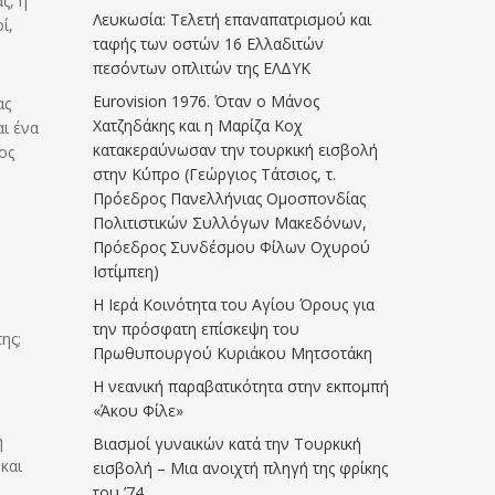
ς, η
Λευκωσία: Τελετή επαναπατρισμού και
ί,
ταφής των οστών 16 Ελλαδιτών
πεσόντων οπλιτών της ΕΛΔΥΚ
Eurovision 1976. Όταν ο Μάνος
ας
Χατζηδάκης και η Μαρίζα Κοχ
ι ένα
κατακεραύνωσαν την τουρκική εισβολή
ος
στην Κύπρο (Γεώργιος Τάτσιος, τ.
Πρόεδρος Πανελλήνιας Ομοσπονδίας
Πολιτιστικών Συλλόγων Μακεδόνων,
Πρόεδρος Συνδέσμου Φίλων Οχυρού
Ιστίμπεη)
Η Ιερά Κοινότητα του Αγίου Όρους για
την πρόσφατη επίσκεψη του
ης;
Πρωθυπουργού Κυριάκου Μητσοτάκη
Η νεανική παραβατικότητα στην εκπομπή
«Άκου Φίλε»
ή
Βιασμοί γυναικών κατά την Τουρκική
και
εισβολή – Μια ανοιχτή πληγή της φρίκης
του ’74