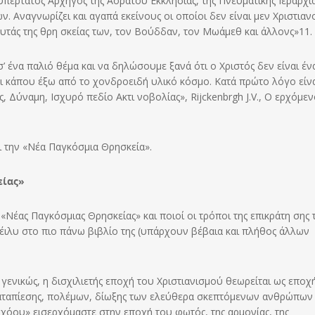
υπέρτατος Αρχηγός της Αοράτου Εκκλησίας, της Πνευματικής Ιεραρχία
. Αναγνωρίζει και αγαπά εκείνους οι οποίοι δεν είναι μεν Χριστιανο
δρυτάς της θρη σκείας των, τον Βούδδαν, τον Μωάμεθ και άλλονς»11.
 ένα παλιό θέμα και να δηλώσουμε ξανά ότι ο Χριστός δεν είναι έν
 κάπου έξω από το χονδροειδή υλικό κόσμο. Κατά πρώτο λόγο είνα
Δύναμη, Ισχυρό πεδίο Ακτι νοβολίας», Rijckenbrgh J.V., Ο ερχόμεν
ι την «Νέα Παγκόσμια Θρησκεία».
είας»
 «Νέας Παγκόσμιας Θρη­σκείας» και ποιοί οι τρόποι της επικράτη σης τ
έιλυ στο πιο πάνω βιβλίο της (υπάρχουν βέβαια και πλήθος άλλων
 γενικώς, η δισχιλιετής εποχή του Χριστιανισμού θεωρείται ως εποχ
καταπίεσης, πολέμων, δίωξης των ελεύθερα σκεπτόμενων αν­θρώπων 
όου» εισερ­χόμαστε στην εποχή του φωτός, της αρμονίας, της