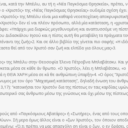
αι, κατά την Μπέιλυ, αυ τή η «Νέα Παγκόσμια Θρησκεία», πρέπει, ν
 ο «Χριστός» της «Νέας Παγκόσμιας Θρησκείας» ουδεμία σχέση έχει 
«Χριστός» της Μπέιλυ είναι μια καθαρά νεοεποχίτικη-αποκρυφιστική
«Χριστός» δεν εί ναι πλέον πρόσωπο, αλλά μία κατάσταση, η «χριστι
ράφει: «Υπάρχει μια διαρκώς μεγεθυνομένη και αναπτυσσόμε νη πίστη
του Διδασκάλου Ιησού και η πίστις αυτή θα μεταβάλη τα πράγματα τ
αντι της ζωής»2. Και σε άλλο βιβλίο της γίνεται πιο σαφής: «Η ιδέ
αστα θεί από τον Χριστό σαν ζωή και ελπίδα για όλους μας»3.
χος» της Μπέιλυ στην Θεο­σοφία Έλενα Πέτροβνα Μπλαβάτσκυ. Και γι
ίσκεται μέσα σε κάθε άν θρωπο. «Ο Χριστός», λέει η Μπλαβάτσκυ, «ο
ά η ΘΕΙΑ ΧΑΡΗ μέσα σε κά θε ανθρώπινη ύπαρξη»4. «Ο όρος “Χριστό
υνώνυμος με τον όρο “Μαχατμική κατάσταση”, δηλαδή ένωση του άνθ
3,17): “κατοικήσαι τον Χριστόν δια της πίστεως εν ταις καρδίαις υμών
 εσωτερικό σας άνθρωπο μέσω της γνώσεως και όχι μέσω της πίστεως
αιρούς από «Παγκόσμιους Αβατάρες» ή «Σωτήρες», ένας από τους οπο
χθύων». Σή μερα όμως άλλος είναι ο «ζων Χριστός», τον όποιον αποδ
ειμένω: «Ό,τι πρέπει να μας απασχόλη ση είναι ο ζων, ο εν δράσει, 