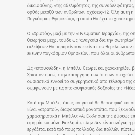
δικαιοσύνης, «της αδελφότητος, της συναδελφότητος, τ
ορθάς μεταξύ των ανθρώπων σχέσεις»12. Όλη αυτή η «
Παγκόσμιας Θρησκείας», η οποία θα έχει τα χαρακτηρισ
Ο «Χριστός», μαζί με την «Πνευματική Ιεραρχία», της 
θεωρήσει μέχρι τούδε ως “αναγκαία δια την σωτηρίαν
εκλείψουν θα παραμείνουν εκείνα που θεμελιώνουν τη
εκείνην παγκόσμιον θρησκείαν, που όλοι οι άνθρωπο
Ως «επουσιώδη», η Μπέιλυ θεωρεί και χαρακτηρίζει, β
Χριστιανισμού, στην κατάργηση των όποιων στοχεύει.
ουσιαστικά εννοεί το συγκρητιστικό απο τέλεσμα τη
συμφωνούν με τις αποκρυφιστικές δοξασίες της «Νέας
Κατά την Μπέιλυ, όπως και για κά θε θεοσοφική και απ
Είναι «ατραποί», διαφορετικά μονοπάτια, που ξεκινού
χαρακτηριστικά η Μπέιλυ: «Αι Εκκλησίαι της Δύσεως επί
ειμή μία και μόνη Εκ κλησία, πλην δεν είναι ανάγκη η
εργάζεται κατά τρό πους πολλούς, δια πολλών πίστε