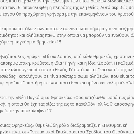
λόγους που επιβάλλουν την εξάλειψιν των επου σιωδών διδασκαλιών 
ητα των, θ’ αποκαλυφθή η πληρότης της αλη θείας. Αυτό ακριβώς θα
του έργου θα προχώρηση γρήγορα με την επανεμφάνισιν του Χριστού
ι εκπρόσωποι όλων των πίστε­ων συναντώνται σήμερα για να συζητ
σμιότητος και αλήθειας πάνω στην οποία να μπορούν να ενωθούν ό
ρχόμενη παγκόσμια θρησκεία»15.
εβιζόπουλος, γράφει: «Πί σω λοιπόν, από κάθε θρησκεία, χριστιανι 
ποκρυφιστική, κρύβεται η ίδια “Πηγή” και η ίδια “Σοφία”. Η καθεμι
ην ιδιοσυγκρασία του κα θενός. Γι’ αυτό, και οι “ερευνητές της αλ
υσιώδες”, καταλήγουν σε “ένα εσώτερο σώμα αληθειών, που είναι το
υφισμό” και “επιστήμη εκείνου που είναι κρυμμένο και καλυμμένο”»1
ζεται την «Νέα Παγκό σμια Θρησκεία»: «Οραματιζόμεθα ωσαύ τως μία
κήν η οποία θα έχη τας ρίζας της εις το παρελθόν, άλ λα θ’ αποσαφη
ην ζωτικήν αποκάλυψιν»17.
σμιας Θρησκείας» θεμε λιώδη ρόλο διαδραματίζει η «Πνευματι κή
χία» είναι οι «Πνευμα τικοί Εκτελεσταί του Σχεδίου του Θεού» και 