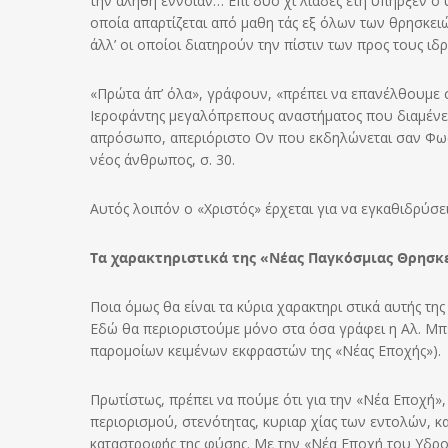
την αληθή έννοιαν… Επί δύο χι λιάδες έτη υπήρξεν ο 
οποία απαρτίζεται από μαθη τάς εξ όλων των θρησκειών
άλλ’ οι οποίοι διατηρούν την πίστιν των προς τους ι
«Πρώτα άπ’ όλα», γράφουν, «πρέπει να επανέλθουμε σ’
Ιεροφάντης μεγαλόπρεπους αναστήματος που διαμένει
απρόσωπο, απεριόριστο Ον που εκδηλώνεται σαν Φως, 
νέος άνθρωπος, σ. 30.
Αυτός λοιπόν ο «Χριστός» έρχεται για να εγκαθιδρύσε
Τα χαρακτηριστικά της «Νέας Παγκόσμιας Θρησκ
Ποια όμως θα είναι τα κύρια χαρακτηρι στικά αυτής της
Εδώ θα περιοριστούμε μόνο στα όσα γράφει η Αλ. Μπ
παρομοίων κειμένων εκφραστών της «Νέας Εποχής»).
Πρωτίστως, πρέπει να πούμε ότι για την «Νέα Εποχή»,
περιορισμού, στενότητας, κυριαρ χίας των εντολών, 
καταστροφής της φύσης. Με την «Νέα Εποχή του Υδροχ