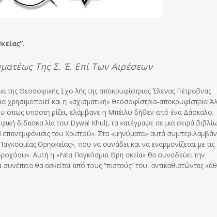
κείας”.
ατέως Της Σ. Έ. Επί Των Αιρέσεων
μα της Θεοσοφικής Σχο λής της αποκρυφίστριας Έλενας Πέτροβνας
α χρησιμοποιεί και η «σχισματική» θεοσοφίστρια-αποκρυφίστρια Άλ
που όπως υποστη ρίζει, ελάμβανε η Μπέιλυ δήθεν από ένα Δάσκαλο,
ική διδασκα λία του Dywal Khul), τα κατέγραψε σε μια σειρά βιβλίω
 «Η επανεμφάνισις του Χριστού». Στα «μηνύματα» αυτά συμπεριλαμβάν
Παγκοσμίας Θρησκείας», που να συνάδει και να εναρμονίζεται με τις
Υδροχόου». Αυτή η «Νέα Παγκόσμια Θρη σκεία» θα συνοδεύει την
 συνέπεια θα ασκείται από τους “πιστούς” του, αντικαθιστώντας κά