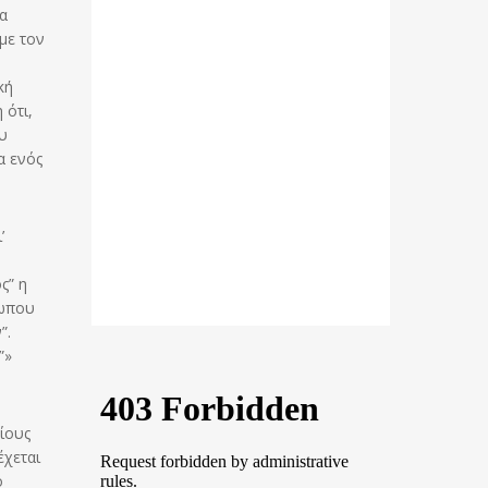
α
με τον
κή
 ότι,
ου
α ενός
’
ς” η
ρωπου
”.
”»
ίους
έχεται
ο