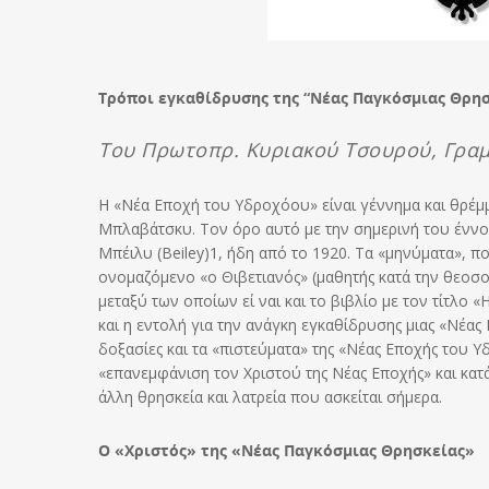
Τρόποι εγκαθίδρυσης της “Νέας Παγκόσμιας Θρησ
Του Πρωτοπρ. Κυριακού Τσουρού, Γραμμ
Η «Νέα Εποχή του Υδροχόου» είναι γέννημα και θρέμ
Μπλαβάτσκυ. Τον όρο αυτό με την σημερινή του έννοι
Μπέιλυ (Beiley)1, ήδη από το 1920. Τα «μηνύματα», 
ονομαζόμενο «ο Θιβετιανός» (μαθητής κατά την θεοσοφ
μεταξύ των οποίων εί ναι και το βιβλίο με τον τίτλο
και η εντολή για την ανάγκη εγκαθίδρυσης μιας «Νέας 
δοξασίες και τα «πιστεύματα» της «Νέας Εποχής του 
«επανεμφάνιση τον Χριστού της Νέας Εποχής» και κατά
άλλη θρησκεία και λατρεία που ασκείται σήμερα.
Ο «Χριστός» της «Νέας Παγκόσμιας Θρησκείας»