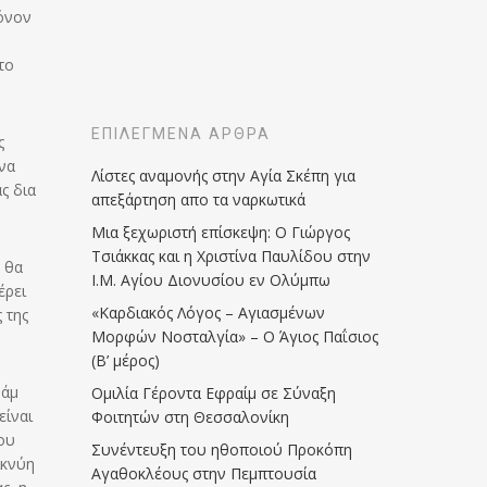
μόνον
το
ΕΠΙΛΕΓΜΈΝΑ ΆΡΘΡΑ
ς
 να
Λίστες αναμονής στην Αγία Σκέπη για
ς δια
απεξάρτηση απο τα ναρκωτικά
Μια ξεχωριστή επίσκεψη: Ο Γιώργος
Τσιάκκας και η Χριστίνα Παυλίδου στην
α θα
Ι.Μ. Αγίου Διονυσίου εν Ολύμπω
έρει
«Καρδιακός Λόγος – Αγιασμένων
 της
Μορφών Νοσταλγία» – Ο Άγιος Παΐσιος
(Β’ μέρος)
μάμ
Ομιλία Γέροντα Εφραίμ σε Σύναξη
είναι
Φοιτητών στη Θεσσαλονίκη
ου
Συνέντευξη του ηθοποιού Προκόπη
ικνύη
Αγαθοκλέους στην Πεμπτουσία