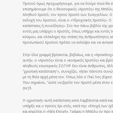
Προτού όμως προχωρήσουμε, για να δούμε ποια θα είν
επισημάνουμε ότι ο θεοσοφικός «Χριστός» της Μπέιλυ
Αληθινό Χριστό, τον Ιησού Χριστό των Ευαγγελίων. Ο 
εκδοχή του Χριστού, είναι ο «Υδροχοϊκός Χριστός». Ο 
κατάστασις ή συνείδησις». Στο πιο πάνω βιβλίο της γ
εντός μας υπάρχει ο Χριστός, όπως υπήρχε και εντός 
κόσμου, και ολόκληρη την στάση της άνθρωπότητος απέν
προσωπικού Χριστού πρέπει να εκλείψει και να αντικατ
Στην ίδια γραμμή βρίσκεται, βεβαίως, και η «προκάτο
αυτήν, ο «Χριστός» είναι ο «κοσμικός Χριστός» και βρ
αληθινός εσωτερικός ΣΩΤΗΡ δεν είναι άνθρωπος, άλλ
“χριστική κατάσταση”», συνεχίζει, «ήταν πάντοτε σ
με τη θεία αρχή μέσα τον. Όπως λέει ο Παύ λος (Εφεσ. 
Που σημαίνει, “ώστε να βρείτε τον Χριστό μέσα στον
(sic)5.
Η «χριστική» αυτή κατάσταση κατα λαμβάνεται κατά κ
υπήρξε και ο Ιησούς Χρι στός, κατά την «Εποχή των Ι
και κηρύττει η «Νέα Εποχή». Γράφει η Μπέιλυ εν προ κ