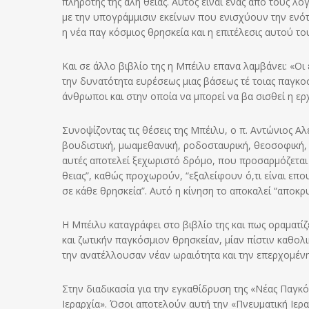
πληρότης της αλη θείας. Αυτός είναι ένας από τους 
με την υπογράμμισιν εκείνων που ενισχύουν την ενότ
η νέα παγ κόσμιος θρησκεία και η επιτέλεσις αυτού 
Και σε άλλο βιβλίο της η Μπέιλυ επανα λαμβάνει: «Ο
την δυνατότητα ευρέσεως μιας βάσεως τέ τοιας παγκο
άνθρωποι και στην οποία να μπορεί να βα σισθεί η ε
Συνοψίζοντας τις θέσεις της Μπέιλυ, ο π. Αντώνιος Αλ
βουδιστική, μωαμεθανική, ροδοσταυρική, θεοσοφική, α
αυτές αποτελεί ξεχωριστό δρόμο, που προσαρμόζεται στ
θειας”, καθώς προχωρούν, “εξαλείφουν ό,τι είναι επο
σε κάθε θρησκεία”. Αυτό η κίνηση το αποκαλεί “αποκρ
Η Μπέιλυ καταγράφει στο βιβλίο της και πως οραματί
και ζωτικήν παγκόσμιον θρησκείαν, μίαν πίστιν καθολι
την ανατέλλουσαν νέαν ωραιότητα και την επερχομέν
Στην διαδικασία για την εγκαθίδρυση της «Νέας Παγκό
Ιεραρχία». Όσοι αποτελούν αυτή την «Πνευματική Ιεραρ