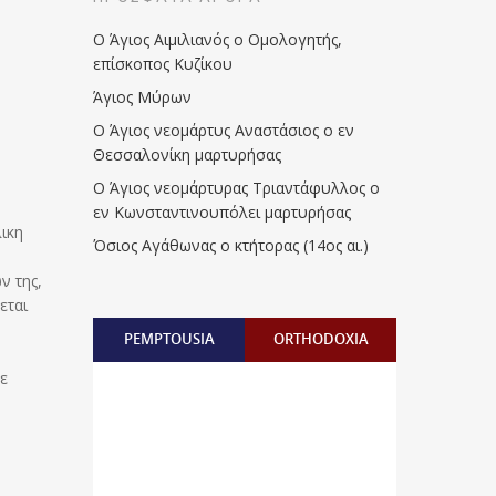
Ο Άγιος Αιμιλιανός ο Ομολογητής,
επίσκοπος Κυζίκου
Άγιος Μύρων
Ο Άγιος νεομάρτυς Αναστάσιος ο εν
Θεσσαλονίκη μαρτυρήσας
Ο Άγιος νεομάρτυρας Τριαντάφυλλος ο
εν Κωνσταντινουπόλει μαρτυρήσας
ικη
Όσιος Αγάθωνας ο κτήτορας (14ος αι.)
ν της,
εται
PEMPTOUSIA
ORTHODOXIA
θε