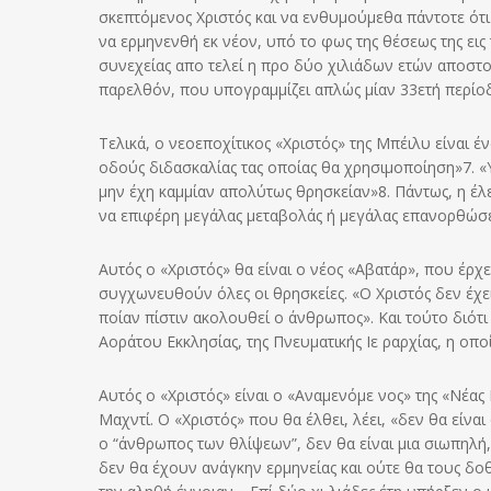
σκεπτόμενος Χριστός και να ενθυμούμεθα πάντοτε ότι 
να ερμηνενθή εκ νέον, υπό το φως της θέσεως της ει
συνεχείας απο τελεί η προ δύο χιλιάδων ετών αποστολ
παρελθόν, που υπογραμμίζει απλώς μίαν 33ετή περίοδ
Τελικά, ο νεοεποχίτικος «Χριστός» της Μπέιλυ είναι έν
οδούς διδασκαλίας τας οποίας θα χρη­σιμοποίηση»7. «
μην έχη καμμίαν απολύτως θρησκείαν»8. Πάντως, η έλ
να επιφέρη μεγάλας μεταβολάς ή μεγάλας επανορθώσει
Αυτός ο «Χριστός» θα είναι ο νέος «Αβατάρ», που έρχ
συγχωνευθούν όλες οι θρησκείες. «Ο Χριστός δεν έχε
ποίαν πίστιν ακολουθεί ο άνθρωπος». Και τούτο διότι 
Αοράτου Εκκλησίας, της Πνευματικής Ιε ραρχίας, η οπ
Αυτός ο «Χριστός» είναι ο «Αναμενόμε νος» της «Νέας 
Μαχντί. Ο «Χριστός» που θα έλθει, λέει, «δεν θα είναι
ο “άνθρωπος των θλίψεων”, δεν θα είναι μια σιωπηλή
δεν θα έχουν ανάγκην ερμηνείας και ούτε θα τους δοθ