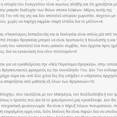
η ιστορία του Ευαγγελίου είναι αιωνίως αληθής και ότι χρειάζεται 
ς την μακράν διαδοχήν των θείων αποκα λύψεων. Μέρος αυτής της
ή Τον επί της γης και δεν αποτελεί ιστορίαν χωριστήν, άσχετον με 
ον, χωρίς να παρέχη καμμίαν σαφή ελπίδα δια το μέλλον»6.
ας «Παγκόσμιος Εκπαιδευτής και αι Εκκλησίαι είναι απλώς μία από τα
Υπό έποψιν θρησκείας μπορεί να είναι Χριστιανός ή Βουδιστής η και
ευση του «αποτελεί ένα πνευ ματικόν συμβάν, που έρχεται προς ημά
ς, δια να εγκαινίαση ένα νέον πολιτισμόν»9.
εται για να εγκαθιδρύσει την «Νέα Παγκόσμια Θρησκεία», στην οποί
ι θρησκευτικούς φραγμούς εις την συνείδησίν Του. Δεν Τον ενδιαφ
μέχρι τώρα και «επί δύο χιλιά δες έτη υπήρξεν ο υπέρτατος Αρχηγός
οία απαρτίζεται από μαθητάς εξ όλων των θρησκειών»10.
Εποχής», που ταυτίζεται με τον Μαϊτρέγια, τον Βοδδισάττβα ή τον Ι
 όπως ο Χριστός που (κα τά το φαινόμενον) μας εγκατέλειψε. Δεν θα 
, στοχαστική φυσιογνωμία˙ θα είναι ο Κήρυξ λόγων πνευματικών, π
ή εσφαλμένη ερμη νεία, διότι Εκείνος θα είναι παρών δια να υποδε