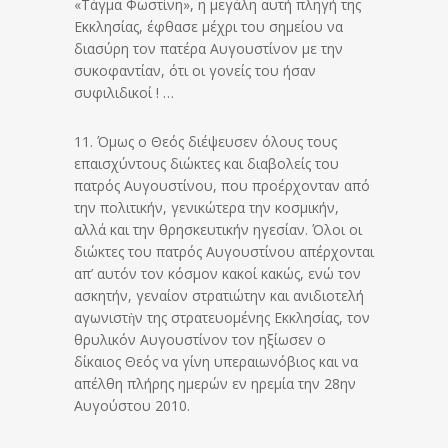
«Τάγμα Φωστίνη», η μεγάλη αυτή πληγή της
Εκκλησίας, έφθασε μέχρι του σημείου να
διασύρη τον πατέρα Αυγουστίνον με την
συκοφαντίαν, ότι οι γονείς του ήσαν
συφιλιδικοί ! …
11. Όμως ο Θεός διέψευσεν όλους τους
επαισχύντους διώκτες και διαβολείς του
πατρός Αυγουστίνου, που προέρχονταν από
την πολιτικήν, γενικώτερα την κοσμικήν,
αλλά και την θρησκευτικήν ηγεσίαν. Όλοι οι
διώκτες του πατρός Αυγουστίνου απέρχονται
απ’ αυτόν τον κόσμον κακοί κακώς, ενώ τον
ασκητήν, γεναίον στρατιώτην και ανιδιοτελή
αγωνιστὴν της στρατευομένης Εκκλησίας, τον
θρυλικόν Αυγουστίνον τον ηξίωσεν ο
δίκαιος Θεός να γίνη υπεραιωνόβιος και να
απέλθη πλήρης ημερών εν ηρεμία την 28ην
Αυγούστου 2010.