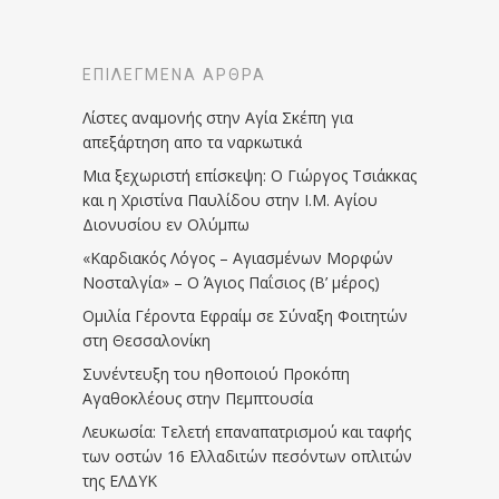
ΕΠΙΛΕΓΜΈΝΑ ΆΡΘΡΑ
Λίστες αναμονής στην Αγία Σκέπη για
απεξάρτηση απο τα ναρκωτικά
Μια ξεχωριστή επίσκεψη: Ο Γιώργος Τσιάκκας
και η Χριστίνα Παυλίδου στην Ι.Μ. Αγίου
Διονυσίου εν Ολύμπω
«Καρδιακός Λόγος – Αγιασμένων Μορφών
Νοσταλγία» – Ο Άγιος Παΐσιος (Β’ μέρος)
Ομιλία Γέροντα Εφραίμ σε Σύναξη Φοιτητών
στη Θεσσαλονίκη
Συνέντευξη του ηθοποιού Προκόπη
Αγαθοκλέους στην Πεμπτουσία
Λευκωσία: Τελετή επαναπατρισμού και ταφής
των οστών 16 Ελλαδιτών πεσόντων οπλιτών
της ΕΛΔΥΚ