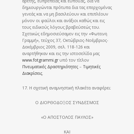
αρετής, ευπρεπείας και ευποιΐας, δια να
δημιουργώνται πρότυπα δια τας επερχομένας
γενεάς και να μη βασιλεύουν και επιπλέουν
μόνον οι φαύλοι και ανάξιοι καθώς και εις
τους ειδικούς λόγους βραβεύσεώς του.
Σχετικώς εδημοσιεύσαμεν εις την «Φωτεινὴ
Γραμμή», τεύχος 37, Οκτώβριος-Νοέμβριος-
Δεκέμβριος 2009, σελ. 118-126 και
αναρτήθηκαν και εις την ιστοσελίδα μας
www.fotgrammi.gr
υπό τον τίτλον
Πνευματικές Δραστηριότητες
–
Τιμητικές
Διακρίσεις
.
17. Η σχετική αναμνηστική πλακέτα αναφέρει:
Ο ΔΙΟΡΘΟΔΟΞΟΣ ΣΥΝΔΕΣΜΟΣ
«Ο ΑΠΟΣΤΟΛΟΣ ΠΑΥΛΟΣ»
ΚΑΙ