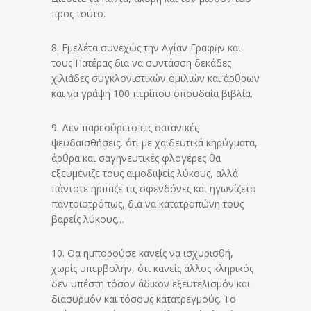
προς τούτο.
8. Εμελέτα συνεχώς την Αγίαν Γραφὴν και
τους Πατέρας δια να συντάσση δεκάδες
χιλιάδες συγκλονιστικών ομιλιών και άρθρων
και να γράψη 100 περίπου σπουδαία βιβλία.
9. Δεν παρεσύρετο εις σατανικές
ψευδαισθήσεις, ότι με χαϊδευτικά κηρύγματα,
άρθρα και σαγηνευτικές φλογέρες θα
εξευμένιζε τους αιμοδιψείς λύκους, αλλά
πάντοτε ήρπαζε τις σφενδόνες και ηγωνίζετο
παντοιοτρόπως, δια να κατατροπώνη τους
βαρείς λύκους…
10. Θα ημπορούσε κανείς να ισχυρισθή,
χωρίς υπερβολήν, ότι κανείς άλλος κληρικός
δεν υπέστη τόσον άδικον εξευτελισμόν και
διασυρμόν και τόσους κατατρεγμούς. Το