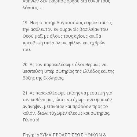
Αθηνών δεν εκαρποφόρησε δια ευνοήτους
λόγους …
19. Ήδη ο πατήρ Αυγουστίνος ευρίσκεται εις
την ασάλευτον εν ουρανοίς βασιλείαν του
Θεού μαζί με όλους τους αγίους και θα
πρεσβεύη υπέρ όλων, φίλων και εχθρών
του.
20. Ας τον παρακαλέσωμε όλοι θερμώς να
μεσιτεύση υπέρ σωτηρίας της Ελλάδος και της
δόξης της Εκκλησίας.
21. Ας παρακαλέσωμε επίσης να μεσιτεύη για
τον καθένα μας, ώστε να έχωμε πνευματικήν
ανάνηψιν, μετάνοιαν και πρόοδον προς το
καλόν, διανὰ τύχωμεν ελέους και σωτηρίας.
Γένοιτο!
Πηγή: ΙΔΡΥΜΑ ΠΡΟΑΣΠΙΣΕΩΣ ΗΘΙΚΩΝ &