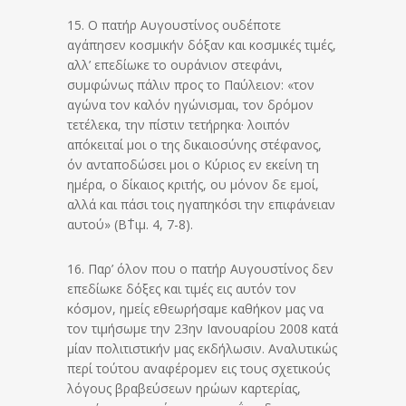
15. Ο πατήρ Αυγουστίνος ουδέποτε
αγάπησεν κοσμικήν δόξαν και κοσμικές τιμές,
αλλ’ επεδίωκε το ουράνιον στεφάνι,
συμφώνως πάλιν προς το Παύλειον: «τον
αγώνα τον καλόν ηγώνισμαι, τον δρόμον
τετέλεκα, την πίστιν τετήρηκα· λοιπόν
απόκειταί μοι ο της δικαιοσύνης στέφανος,
όν ανταποδώσει μοι ο Κύριος εν εκείνη τη
ημέρα, ο δίκαιος κριτής, ου μόνον δε εμοί,
αλλά και πάσι τοις ηγαπηκόσι την επιφάνειαν
αυτού» (Β΄Τιμ. 4, 7-8).
16. Παρ’ όλον που ο πατήρ Αυγουστίνος δεν
επεδίωκε δόξες και τιμές εις αυτόν τον
κόσμον, ημείς εθεωρήσαμε καθήκον μας να
τον τιμήσωμε την 23ην Ιανουαρίου 2008 κατά
μίαν πολιτιστικήν μας εκδήλωσιν. Αναλυτικώς
περί τούτου αναφέρομεν εις τους σχετικούς
λόγους βραβεύσεων ηρώων καρτερίας,