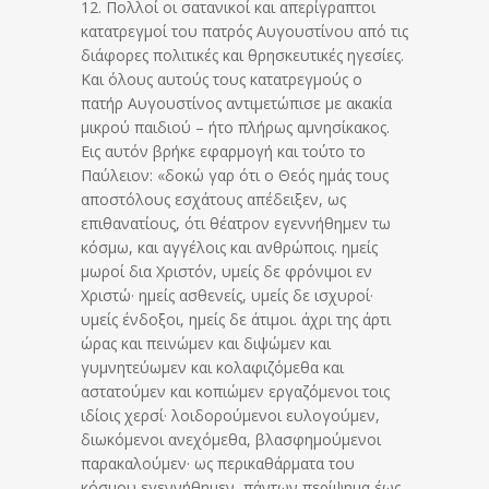
12. Πολλοί οι σατανικοί και απερίγραπτοι
κατατρεγμοί του πατρός Αυγουστίνου από τις
διάφορες πολιτικές και θρησκευτικές ηγεσίες.
Και όλους αυτούς τους κατατρεγμούς ο
πατήρ Αυγουστίνος αντιμετώπισε με ακακία
μικρού παιδιού – ήτο πλήρως αμνησίκακος.
Εις αυτόν βρήκε εφαρμογή και τούτο το
Παύλειον: «δοκώ γαρ ότι ο Θεός ημάς τους
αποστόλους εσχάτους απέδειξεν, ως
επιθανατίους, ότι θέατρον εγεννήθημεν τω
κόσμω, και αγγέλοις και ανθρώποις. ημείς
μωροί δια Χριστόν, υμείς δε φρόνιμοι εν
Χριστώ· ημείς ασθενείς, υμείς δε ισχυροί·
υμείς ένδοξοι, ημείς δε άτιμοι. άχρι της άρτι
ώρας και πεινώμεν και διψώμεν και
γυμνητεύωμεν και κολαφιζόμεθα και
αστατούμεν και κοπιώμεν εργαζόμενοι τοις
ιδίοις χερσί· λοιδορούμενοι ευλογούμεν,
διωκόμενοι ανεχόμεθα, βλασφημούμενοι
παρακαλούμεν· ως περικαθάρματα του
κόσμου εγεννήθημεν, πάντων περίψημα έως