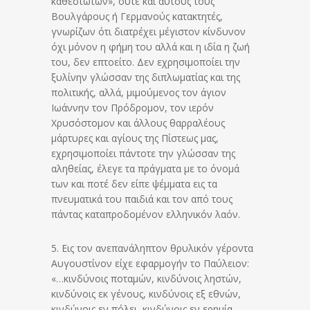
καθεστώτων», ούτε και αυτούς τους
Βουλγάρους ή Γερμανούς κατακτητές,
γνωρίζων ότι διατρέχει μέγιστον κίνδυνον
όχι μόνον η φήμη του αλλά και η ιδία η ζωή
του, δεν επτοείτο. Δεν εχρησιμοποίει την
ξυλίνην γλώσσαν της διπλωματίας και της
πολιτικής, αλλά, μιμούμενος τον άγιον
Ιωάννην τον Πρόδρομον, τον ιερόν
Χρυσόστομον και άλλους θαρραλέους
μάρτυρες και αγίους της Πίστεως μας,
εχρησιμοποίει πάντοτε την γλώσσαν της
αληθείας, έλεγε τα πράγματα με το όνομά
των και ποτέ δεν είπε ψέμματα εις τα
πνευματικά του παιδιά και τον από τους
πάντας καταπροδομένον ελληνικόν λαόν.
5. Εις τον ανεπανάληπτον θρυλικόν γέροντα
Αυγουστίνον είχε εφαρμογήν το Παύλειον:
«…κινδύνοις ποταμών, κινδύνοις ληστών,
κινδύνοις εκ γένους, κινδύνοις εξ εθνών,
κινδύνοις εν πόλει, κινδύνοις εν ερημία,