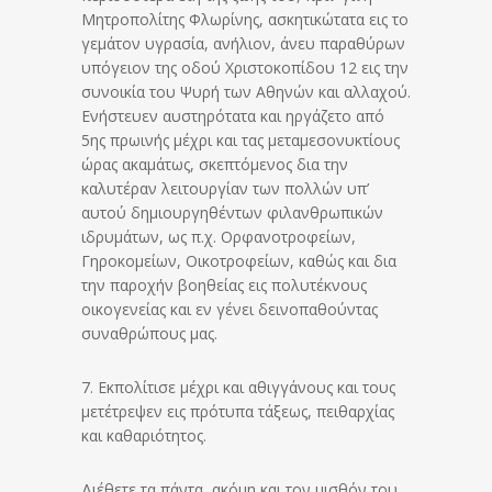
Μητροπολίτης Φλωρίνης, ασκητικώτατα εις το
γεμάτον υγρασία, ανήλιον, άνευ παραθύρων
υπόγειον της οδού Χριστοκοπίδου 12 εις την
συνοικία του Ψυρή των Αθηνών και αλλαχού.
Ενήστευεν αυστηρότατα και ηργάζετο από
5ης πρωινής μέχρι και τας μεταμεσονυκτίους
ώρας ακαμάτως, σκεπτόμενος δια την
καλυτέραν λειτουργίαν των πολλών υπ’
αυτού δημιουργηθέντων φιλανθρωπικών
ιδρυμάτων, ως π.χ. Ορφανοτροφείων,
Γηροκομείων, Οικοτροφείων, καθώς και δια
την παροχήν βοηθείας εις πολυτέκνους
οικογενείας και εν γένει δεινοπαθούντας
συναθρώπους μας.
7. Εκπολίτισε μέχρι και αθιγγάνους και τους
μετέτρεψεν εις πρότυπα τάξεως, πειθαρχίας
και καθαριότητος.
Διέθετε τα πάντα, ακόμη και τον μισθόν του