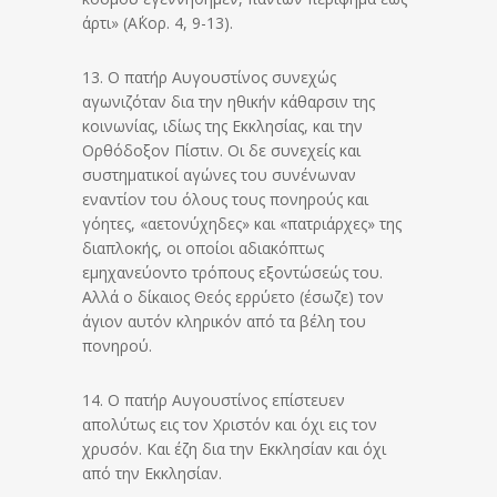
άρτι» (Α΄Κορ. 4, 9-13).
13. Ο πατήρ Αυγουστίνος συνεχώς
αγωνιζόταν δια την ηθικήν κάθαρσιν της
κοινωνίας, ιδίως της Εκκλησίας, και την
Ορθόδοξον Πίστιν. Οι δε συνεχείς και
συστηματικοί αγώνες του συνένωναν
εναντίον του όλους τους πονηρούς και
γόητες, «αετονύχηδες» και «πατριάρχες» της
διαπλοκής, οι οποίοι αδιακόπτως
εμηχανεύοντο τρόπους εξοντώσεώς του.
Αλλά ο δίκαιος Θεός ερρύετο (έσωζε) τον
άγιον αυτόν κληρικόν από τα βέλη του
πονηρού.
14. Ο πατήρ Αυγουστίνος επίστευεν
απολύτως εις τον Χριστόν και όχι εις τον
χρυσόν. Και έζη δια την Εκκλησίαν και όχι
από την Εκκλησίαν.