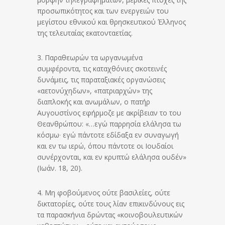
προσωπικότητος και των ενεργειών του
μεγίστου εθνικού και θρησκευτικού Έλληνος
της τελευταίας εκατονταετίας.
3. Παραθεωρών τα ωργανωμένα
συμφέροντα, τις καταχθόνιες σκοτεινές
δυνάμεις, τις παραταξιακές οργανώσεις
«αετονύχηδων», «πατριαρχών» της
διαπλοκής και ανωμάλων, ο πατήρ
Αυγουστίνος εφήρμοζε με ακρίβειαν το του
Θεανθρώπου: «…εγώ παρρησία ελάλησα τω
κόσμω· εγώ πάντοτε εδίδαξα εν συναγωγή
και εν τω ιερώ, όπου πάντοτε οι Ιουδαίοι
συνέρχονται, και εν κρυπτώ ελάλησα ουδέν»
(Ιωάν. 18, 20).
4. Μη φοβούμενος ούτε βασιλείες, ούτε
δικτατορίες, ούτε τους λίαν επικινδύνους εις
τα παρασκήνια δρώντας «κοινοβουλευτικών