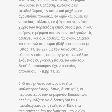
κινδύνοις εν θαλάσση, κινδύνοις εν
ψευδαδέλφοις· εν κόπω καὶ μόχθω, εν
αγρυπνίαις πολλάκις, εν λιμώ και δίψει, εν
νηστείαις πολλάκις, εν ψύχει και γυμνότητι·
χωρίς των παρεκτός η επισύστασίς μου η καθ’
ημέραν, η μέριμνα πασών των εκκλησιών. τίς
ασθενεί, και ουκ ασθενώ; τίς σκανδαλίζεται
και ουκ εγώ πυρούμαι (θλίβομαι, καίομαι);»
(Β΄Κορ. 11, 26-29). Εις τον Αυγουστίνον
εύρισκεν επίσης εφαρμογήν το: «…μάλλον
ελόμενος συγκακουχείσθαι τω λαώ του
Θεού ή πρόσκαιρον έχειν αμαρτίας
απόλαυσιν…» (Εβρ 11, 25).
6. Ο πατήρ Αυγουστίνος δεν ήτο
«καλοπερασάκιας», όπως, δυστυχώς, οι
περισσότεροι των σημερινών Επισκόπων,
αλλά ηγωνίζετο να διδάσκη δια του
παραδείγματος της ζωής του. Έζησε τα
περισσότερα έτη της ζωής του, πριν γίνη