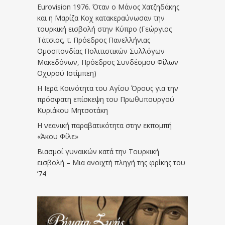
Eurovision 1976. Όταν ο Μάνος Χατζηδάκης
και η Μαρίζα Κοχ κατακεραύνωσαν την
τουρκική εισβολή στην Κύπρο (Γεώργιος
Τάτσιος, τ. Πρόεδρος Πανελλήνιας
Ομοσπονδίας Πολιτιστικών Συλλόγων
Μακεδόνων, Πρόεδρος Συνδέσμου Φίλων
Οχυρού Ιστίμπεη)
Η Ιερά Κοινότητα του Αγίου Όρους για την
πρόσφατη επίσκεψη του Πρωθυπουργού
Κυριάκου Μητσοτάκη
Η νεανική παραβατικότητα στην εκπομπή
«Άκου Φίλε»
Βιασμοί γυναικών κατά την Τουρκική
εισβολή – Μια ανοιχτή πληγή της φρίκης του
’74