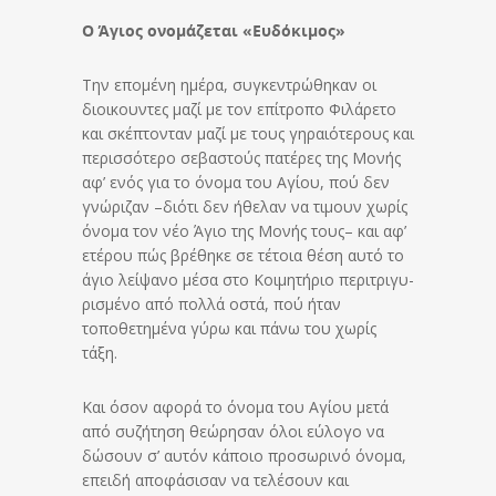
Ο Άγιος ονομάζεται «Ευδόκιμος»
Την επομένη ημέρα, συγκεντρώθηκαν οι
διοικουντες μαζί με τον επίτροπο Φιλάρετο
και σκέπτονταν μαζί με τους γηραιότερους και
περισσότερο σεβαστούς πατέρες της Μονής
αφ’ ενός για το όνο­μα του Αγίου, πού δεν
γνώριζαν –διότι δεν ήθελαν να τιμουν χωρίς
όνομα τον νέο Άγιο της Μονής τους– και αφ’
ετέρου πώς βρέθηκε σε τέτοια θέση αυτό το
άγιο λείψανο μέσα στο Κοιμητήριο πε­ρι­τρι­γυ­
ρι­σμέ­νο από πολλά οστά, πού ήταν
τοποθετημένα γύρω και πάνω του χωρίς
τάξη.
Και όσον αφορά το όνομα του Αγίου μετά
από συζήτηση θε­ώ­ρη­σαν όλοι εύλογο να
δώσουν σ’ αυτόν κάποιο προσωρινό όνο­μα,
επειδή αποφάσισαν να τελέσουν και