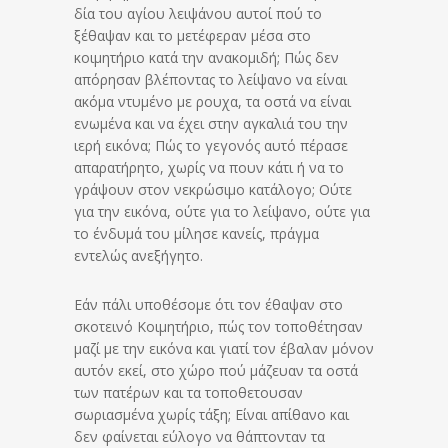
δία του αγί­ου λειψάνου αυτοί πού το
ξέθαψαν και το μετέφεραν μέ­σα στο
κοιμητήριο κατά την ανακομιδή; Πώς δεν
απόρησαν βλέ­πον­τας το λείψανο να είναι
ακόμα ντυμένο με ρουχα, τα οστά να είναι
ενωμένα και να έχει στην αγκαλιά του την
ιερή εικόνα; Πώς το γε­γο­νός αυτό πέρασε
απα­ρα­τή­ρη­το, χωρίς να πουν κάτι ή να το
γρά­ψουν στον νεκρώσιμο κατάλογο; Ούτε
για την εικόνα, ούτε για το λείψανο, ούτε για
το έν­δυ­μά του μίλησε κανείς, πράγμα
εντελώς ανεξήγητο.
Εάν πάλι υποθέσομε ότι τον έθαψαν στο
σκοτεινό Κοι­μη­τή­ριο, πώς τον τοποθέτησαν
μαζί με την εικόνα και γιατί τον έβαλαν μόνον
αυτόν εκεί, στο χώρο πού μάζευαν τα οστά
των πατέρων και τα τοποθετουσαν
σωριασμένα χωρίς τάξη; Είναι απίθανο και
δεν φαίνεται εύλογο να θάπτονταν τα