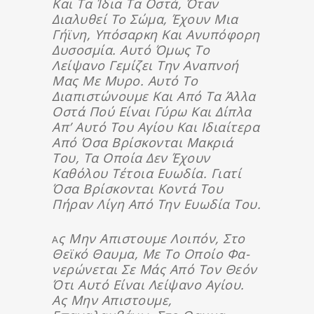
Και Τα Ίδια Τα Οστά, Όταν
Διαλυθεί Το Σώμα, Έχουν Μια
Γήϊνη, Υπό­σαρ­κη Και Ανυπόφορη
Δυσοσμία. Αυτό Όμως Το
Λείψανο Γεμίζει Την Ανα­πνοή
Μας Με Μυρο. Αυτό Το
Διαπιστώνουμε Και Από Τα Άλλα
Οστά Πού Εί­ναι Γύρω Και Δίπλα
Απ’ Αυτό Του Αγίου Και Ιδιαίτερα
Από Όσα Βρίσκονται Μακριά
Του, Τα Οποία Δεν Έχουν
Καθόλου Τέτοια Ευωδία. Γιατί
Όσα Βρί­σκον­ται Κοντά Του
Πήραν Λίγη Από Την Ευ­ω­δία Του.
Σ Μην Απιστουμε Λοιπόν, Στο
Α
Θεϊκό Θαυμα, Με Το Οποίο Φα­
Νε­ρώ­νε­ται Σε Μάς Από Τον Θεόν
Ότι Αυτό Είναι Λείψανο Αγίου.
Ας Μην Απιστουμε,