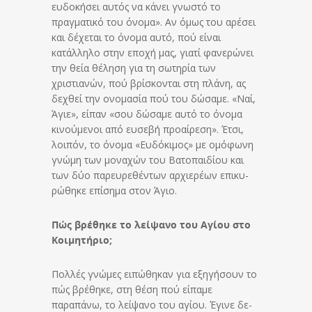
ευδοκήσει αυτός να κάνει γνωστό το
πραγματικό του όνομα». Αν όμως του αρέσει
και δέχεται το όνο­μα αυτό, πού είναι
κατάλληλο στην εποχή μας, γιατί φανερώνει
την θεία θέληση για τη σωτηρία των
χριστιανών, πού βρίσκονται στη πλάνη, ας
δεχθεί την ονομασία πού του δώσαμε. «Ναί,
Άγιε», είπαν «σου δώσαμε αυτό το όνομα
κινούμενοι από ευσεβή προαίρεση». Έτσι,
λοιπόν, το όνομα «Ευ­δό­κι­μος» με ομόφωνη
γνώμη των μο­να­χών του Βατοπαιδίου και
των δύο παρευρεθέντων αρχιερέων επι­κυ­
ρώ­θη­κε επίσημα στον Άγιο.
Πώς βρέθηκε το λείψανο του Αγίου στο
Κοιμητήριο;
Πολλές γνώμες ειπώθηκαν για εξηγήσουν το
πώς βρέ­θη­κε, στη θέση πού είπαμε
παραπάνω, το λείψανο του αγίου. Έγινε δε­