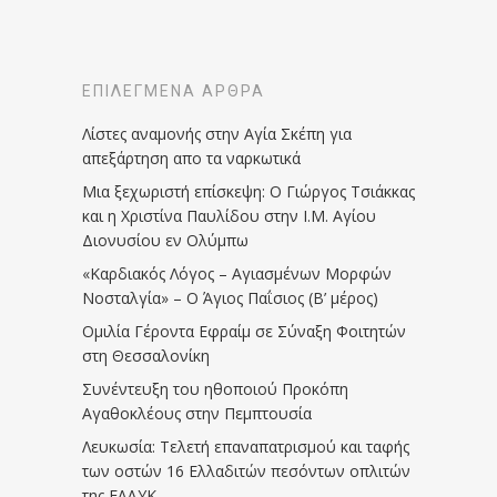
ΕΠΙΛΕΓΜΈΝΑ ΆΡΘΡΑ
Λίστες αναμονής στην Αγία Σκέπη για
απεξάρτηση απο τα ναρκωτικά
Μια ξεχωριστή επίσκεψη: Ο Γιώργος Τσιάκκας
και η Χριστίνα Παυλίδου στην Ι.Μ. Αγίου
Διονυσίου εν Ολύμπω
«Καρδιακός Λόγος – Αγιασμένων Μορφών
Νοσταλγία» – Ο Άγιος Παΐσιος (Β’ μέρος)
Ομιλία Γέροντα Εφραίμ σε Σύναξη Φοιτητών
στη Θεσσαλονίκη
Συνέντευξη του ηθοποιού Προκόπη
Αγαθοκλέους στην Πεμπτουσία
Λευκωσία: Τελετή επαναπατρισμού και ταφής
των οστών 16 Ελλαδιτών πεσόντων οπλιτών
της ΕΛΔΥΚ