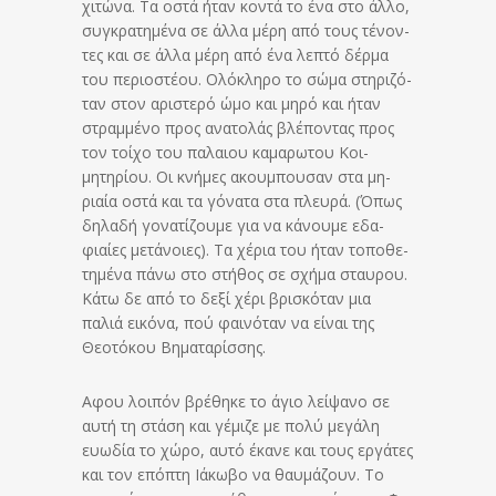
χιτώνα. Τα οστά ήταν κον­τά το ένα στο άλλο,
συγ­κρα­τη­μέ­να σε άλλα μέρη από τους τέ­νον­
τες και σε άλλα μέρη από ένα λεπτό δέρμα
του περιοστέου. Ολό­κληρο το σώμα στη­ρι­ζό­
ταν στον αριστερό ώμο και μηρό και ήταν
στραμμένο προς ανατολάς βλέποντας προς
τον τοί­χο του πα­λαι­ου καμαρωτου Κοι­
μητηρίου. Οι κνή­μες ακουμπουσαν στα μη­
ριαία οστά και τα γό­να­τα στα πλευρά. (Όπως
δηλαδή γονα­τί­ζου­με για να κάνουμε εδα­
φιαίες μετάνοιες). Τα χέ­ρια του ήταν το­πο­θε­
τη­μέ­να πάνω στο στήθος σε σχήμα σταυ­ρου.
Κάτω δε από το δεξί χέρι βρι­σκόταν μια
παλιά εικό­να, πού φαι­νό­ταν να είναι της
Θεοτόκου Βηματαρίσσης.
Αφου λοιπόν βρέθηκε το άγιο λείψανο σε
αυτή τη στάση και γέμιζε με πολύ με­γά­λη
ευωδία το χώρο, αυτό έκανε και τους εργάτες
και τον επό­πτη Ιά­κω­βο να θαυμάζουν. Το