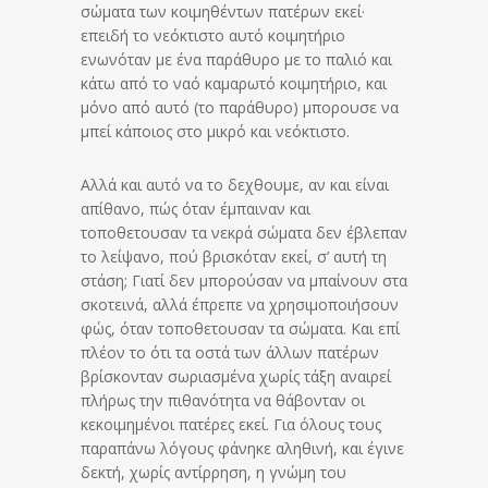
σώματα των κοιμηθέντων πα­τέ­ρων εκεί·
επειδή το νεόκτιστο αυτό κοιμητήριο
ενωνόταν με ένα πα­ρά­θυ­ρο με το παλιό και
κάτω από το ναό καμαρωτό κοιμητήριο, και
μόνο από αυτό (το παράθυρο) μπορουσε να
μπεί κάποιος στο μικρό και νεόκτιστο.
Αλλά και αυτό να το δεχθουμε, αν και είναι
απίθανο, πώς όταν έμπαιναν και
τοποθετουσαν τα νεκρά σώματα δεν έβλεπαν
το λείψανο, πού βρισκόταν εκεί, σ’ αυτή τη
στάση; Γιατί δεν μπο­ρούσαν να μπαίνουν στα
σκοτεινά, αλλά έπρεπε να χρη­σι­μο­ποι­ή­σουν
φώς, όταν τοποθετουσαν τα σώματα. Και επί
πλέον το ότι τα οστά των άλλων πατέρων
βρίσκονταν σωριασμένα χωρίς τά­ξη α­ναι­ρεί
πλήρως την πιθανότητα να θάβονταν οι
κεκοιμημένοι πα­τέρες εκεί. Για όλους τους
παραπάνω λόγους φάνηκε αληθινή, και έγινε
δε­κτή, χωρίς αντίρρηση, η γνώμη του