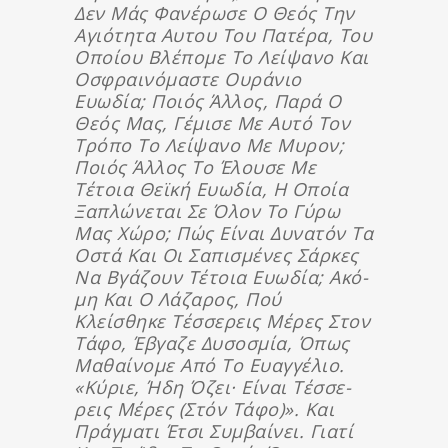
Δεν Μάς Φα­νέρωσε Ο Θεός Την
Αγιότητα Αυτου Του Πατέρα, Του
Οποίου Βλέ­πο­με Το Λείψανο Και
Οσφραινόμαστε Ουράνιο
Ευωδία; Ποιός Άλλος, Παρά Ο
Θεός Μας, Γέμισε Με Αυτό Τον
Τρόπο Το Λεί­ψα­νο Με Μυρον;
Ποιός Άλλος Το Έλουσε Με
Τέτοια Θεϊκή Ευωδία, Η Οποία
Ξα­πλώ­νε­ται Σε Όλον Το Γύρω
Μας Χώρο; Πώς Είναι Δυνατόν Τα
Οστά Και Οι Σαπισμένες Σάρκες
Να Βγάζουν Τέτοια Ευωδία; Ακό­
Μη Και Ο Λά­ζα­ρος, Πού
Κλείσθηκε Τέσσερεις Μέρες Στον
Τάφο, Έβ­γα­ζε Δυσοσμία, Όπως
Μαθαίνομε Από Το Ευαγγέλιο.
«Κύριε, Ήδη Όζει· Είναι Τέσ­σε­
Ρεις Μέρες (στόν Τάφο)». Και
Πράγματι Έτσι Συμβαίνει. Γιατί