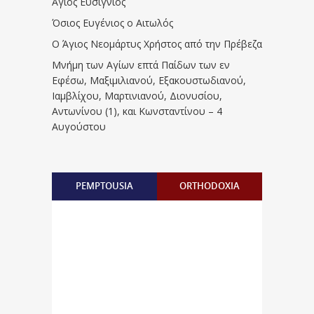
Άγιος Ευσίγνιος
Όσιος Ευγένιος ο Αιτωλός
Ο Άγιος Νεομάρτυς Χρήστος από την Πρέβεζα
Μνήμη των Aγίων επτά Παίδων των εν
Eφέσω, Mαξιμιλιανού, Eξακουστωδιανού,
Iαμβλίχου, Mαρτινιανού, Διονυσίου,
Aντωνίνου (1), και Kωνσταντίνου – 4
Αυγούστου
PEMPTOUSIA
ORTHODOXIA