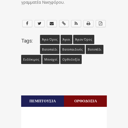
γραμματέα Νικηφόρου.
Άγιο Όρος
Άγιοι
Άγιον Όρος
Tags:
Βατοπαίδι
Βατοπαιδινός
Βατοπέδι
Ευδόκιμος
Μοναχοί
Ορθοδοξία
ΠΕΜΠΤΟΥΣΙΑ
ΟΡΘΟΔΟΞΙΑ