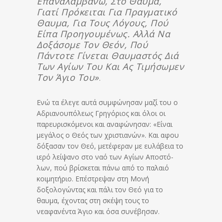
Επαναλαμβάνω, Στο Θαυμα,
Γιατί Πρόκειται Για Πρα­γμα­τι­κό
Θαυμα, Για Τους Λόγους, Πού
Είπα Προηγουμένως. Αλ­λά Να
Δοξάσομε Τον Θεόν, Πού
Πάντοτε Γίνεται Θαυμαστός Διά
Των Αγίων Του Και Ας Τιμήσωμεν
Τον Άγιο Του»
.
Ενώ τα έλεγε αυτά συμφώνησαν μαζί του ο
Αδριανουπόλεως Γρηγόριος και όλοι οι
παρευρισκόμενοι και αναφώνησαν: «Είναι
μεγάλος ο Θεός των χριστιανών». Και αφου
δόξασαν τον Θεό, με­τέ­φε­ραν με ευλάβεια το
ιερό λείψανο στο ναό των Αγίων Απο­στό­
λων, πού βρίσκεται πάνω από το παλαιό
κοιμητήριο. Επέστρεψαν στη Μονή
δοξολογώντας και πάλι τον Θεό για το
θαυμα, έχοντας στη σκέψη τους το
νεαφανέντα Άγιο και όσα συ­νέ­βη­σαν.