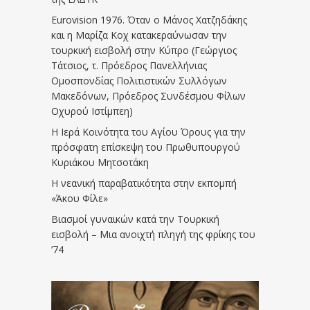
Eurovision 1976. Όταν ο Μάνος Χατζηδάκης
και η Μαρίζα Κοχ κατακεραύνωσαν την
τουρκική εισβολή στην Κύπρο (Γεώργιος
Τάτσιος, τ. Πρόεδρος Πανελλήνιας
Ομοσπονδίας Πολιτιστικών Συλλόγων
Μακεδόνων, Πρόεδρος Συνδέσμου Φίλων
Οχυρού Ιστίμπεη)
Η Ιερά Κοινότητα του Αγίου Όρους για την
πρόσφατη επίσκεψη του Πρωθυπουργού
Κυριάκου Μητσοτάκη
Η νεανική παραβατικότητα στην εκπομπή
«Άκου Φίλε»
Βιασμοί γυναικών κατά την Τουρκική
εισβολή – Μια ανοιχτή πληγή της φρίκης του
’74