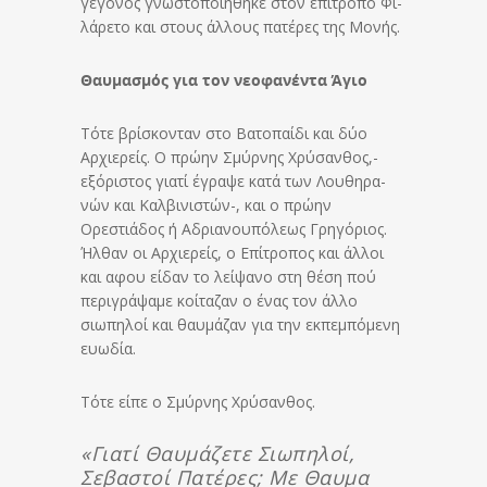
γεγονός γνωστοποιήθηκε στον επί­τρο­πο Φι­
λά­ρε­το και στους άλλους πατέρες της Μονής.
Θαυμασμός για τον νεοφανέντα Άγιο
Τότε βρίσκονταν στο Βατοπαίδι και δύο
Αρχιερείς. Ο πρώ­ην Σμύρνης Χρύσανθος,-
εξόριστος γιατί έγραψε κατά των Λου­θη­ρα­
νών και Καλβινιστών-, και ο πρώην
Ορεστιάδος ή Αδρι­α­νου­πό­λε­ως Γρηγόριος.
Ήλθαν οι Αρχιερείς, ο Επίτροπος και άλλοι
και αφου είδαν το λείψανο στη θέση πού
περιγράψαμε κοίταζαν ο ένας τον άλλο
σιωπηλοί και θαυμάζαν για την εκπεμπόμενη
ευωδία.
Τότε είπε ο Σμύρνης Χρύσανθος.
«Γιατί Θαυμάζετε Σιωπηλοί,
Σεβαστοί Πατέρες; Με Θαυμα