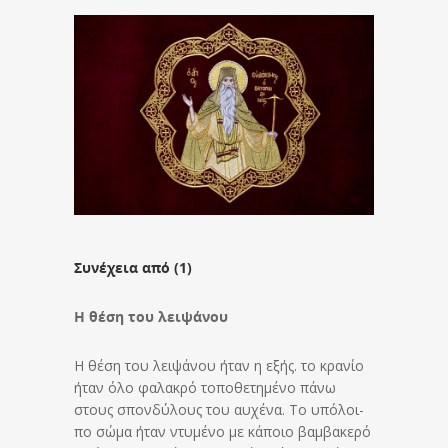
Συνέχεια από (1)
Η θέση του λειψάνου
Η θέση του λειψάνου ήταν η εξής. το κρανίο
ήταν όλο φα­λα­κρό τοποθετημένο πάνω
στους σπονδύλους του αυχένα. Το υπό­λοι­
πο σώμα ήταν ντυμένο με κά­ποιο βαμβακερό