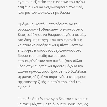
αγρυπνία εξ αιτίας της ευ­ρέ­σε­ως του αγίου
λειψάνου και να δοξολογήσουν τον Θεό,
πού μάς τον φανέρωσε με θαυμα.
Ομόφωνα, λοιπόν, αποφάσισαν να τον
ονομάσουν «
Ευ­δό­κιμον
», λέγοντας ότι ο
Θεός ευδόκησε να θαυματουργήσει σε μάς,
στη δική μας εποχή, πού περιφρονείται η
χριστιανική ευσέβεια και η πίστη, ώστε να
επαναφέρει όλους τους χριστιανούς στο
δρόμο του, επειδή αυτοί αφου
απομακρύνθηκαν από αυτόν, ζουν άθλια
μέσα στην αμαρ­τία και προετοιμάζουν την
αιώνια τιμωρία τους. Εμάς δε πού δι­α­λέ­ξα­με
τη μοναχική ζωή να παρακινήσει στη μίμη­ση
της ενά­ρε­της ζωής, η οποία προκαλεί τον
αγιασμό.
Είπαν δε ότι «άν τον Άγιο δεν τον ευχαριστεί
να εγ­κω­μι­ά­ζε­ται με το όνομα “Ευδόκιμος”, ας