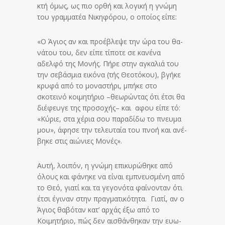
κτή όμως, ως πιο ορθή και λογική η γνώμη
του γραμματέα Νι­κη­φό­ρου, ο οποίος είπε:
«Ο Άγιος αν και προέβλεψε την ώρα του θα­
νά­του του, δεν εί­πε τίποτε σε κανένα
αδελφό της Μονής. Πήρε στην αγκαλιά του
την σεβάσμια εικόνα (τής Θεοτόκου), βγήκε
κρυφά από το μο­να­στή­ρι, μπήκε στο
σκοτεινό κοιμητήριο –θεωρώντας ότι έτσι θα
δι­έ­φευ­γε της προσοχής– και αφου είπε τό:
«Κύριε, στα χέρια σου παραδίδω το πνευμα
μου», άφησε την τελευταία του πνοή και ανέ­
βη­κε στις αι­ώ­νι­ες Μονές».
Αυτή, λοιπόν, η γνώμη επικυρώθηκε από
όλους και φά­νη­κε να είναι εμπνευσμένη από
το Θεό, γιατί και τα γεγονότα φαίνονταν ότι
έτσι έγι­ναν στην πραγματικότητα. Γιατί, αν ο
Άγιος θαβόταν κατ’ αρχάς έξω από το
Κοιμητήριο, πώς δεν αισθάνθηκαν την ευ­ω­