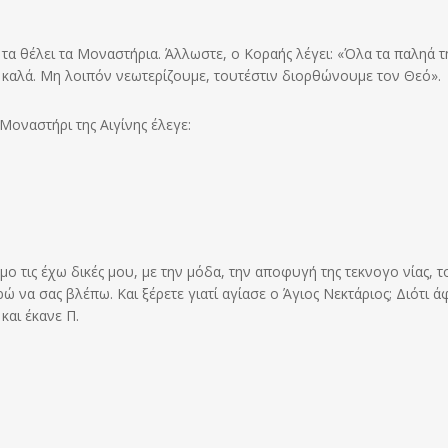
ι τα θέλει τα Μοναστήρια. Άλλωστε, ο Κοραής λέγει: «Όλα τα παληά τ
ής καλά. Μη λοιπόν νεωτερίζουμε, τουτέστιν διορθώνουμε τον Θεό».
Μοναστήρι της Αιγίνης έλεγε:
σμο τις έχω δικές μου, με την μόδα, την αποφυγή της τεκνογο νίας, τ
ορώ να σας βλέπω. Και ξέρετε γιατί αγίασε ο Άγιος Νεκτάριος; Διότι 
και έκανε Π.