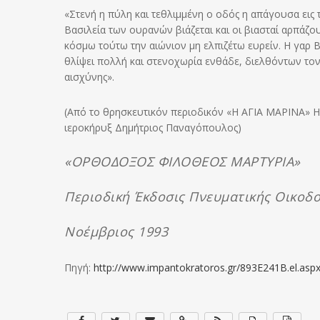
«Στενή η πύλη και τεθλιμμένη ο οδός η απάγουσα εις τ
Βασιλεία των ουρανών βιάζεται και οι βιασταί αρπάζο
κόσμω τούτω την αιώνιον μη ελπιζέτω ευρείν. Η γαρ
θλίψει πολλή και στενοχωρία ενθάδε, διελθόντων τον
αισχύνης».
(Από το θρησκευτικόν περιοδικόν «Η ΑΓΙΑ ΜΑΡΙΝΑ» 
ιεροκήρυξ Δημήτριος Παναγόπουλος)
«ΟΡΘΟΔΟΞΟΣ ΦΙΛΟΘΕΟΣ ΜΑΡΤΥΡΙΑ»
Περιοδική Έκδοσις Πνευματικής Οικοδ
Νοέμβριος 1993
Πηγή:
http://www.impantokratoros.gr/893E241B.el.asp