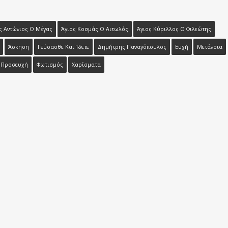
ς Αντώνιος Ο Μέγας
Άγιος Κοσμάς Ο Αιτωλός
Άγιος Κύριλλος Ο Φιλεώτης
Άσκηση
Γεύσασθε Και Ίδετε
Δημήτρης Παναγόπουλος
Ευχή
Μετάνοια
Προσευχή
Φωτισμός
Χαρίσματα