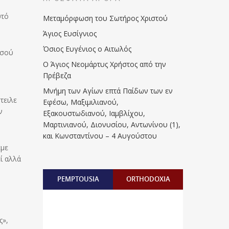
υτό
Μεταμόρφωση του Σωτήρος Χριστού
Άγιος Ευσίγνιος
Όσιος Ευγένιος ο Αιτωλός
ησού
Ο Άγιος Νεομάρτυς Χρήστος από την
Πρέβεζα
Μνήμη των Aγίων επτά Παίδων των εν
τειλε
Eφέσω, Mαξιμιλιανού,
ν
Eξακουστωδιανού, Iαμβλίχου,
Mαρτινιανού, Διονυσίου, Aντωνίνου (1),
και Kωνσταντίνου – 4 Αυγούστου
έμε
εί αλλά
PEMPTOUSIA
ORTHODOXIA
ς»,