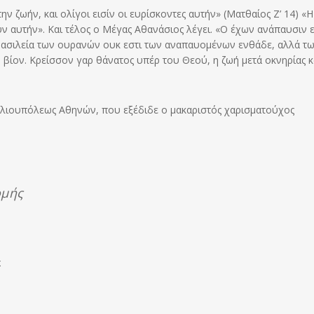
ην ζωήν, και ολίγοι εισίν οι ευρίσκοντες αυτήν» (Ματθαίος Ζ’ 14) «Η
υν αυτήν». Και τέλος ο Μέγας Αθανάσιος λέγει. «Ο έχων ανάπαυσιν 
 Βασιλεία των ουρανών ουκ εστι των αναπαυομένων ενθάδε, αλλά τω
 βίον. Κρείσσον γαρ θάνατος υπέρ του Θεού, η ζωή μετά οκνηρίας κ
Ηλιουπόλεως Αθηνών, που εξέδιδε ο μακαριστός χαρισματούχος
ομής
x