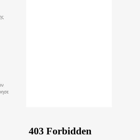
ης
ον
άφησε