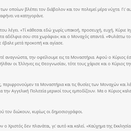
 των οποίων βλέπει τον διάβολον και τον πολεμεί μέρα νύχτα. Γι’ α
 αφήνει να κατηγοράνε.
του λέγει. «Τί κάθεσαι εδώ χωρίς υπακοή, προσευχή, ευχή, Κύριε Ι
 τα αδέλφια σου στα χωράφια»; και ο Μοναχός απαντά. «Φυλάττω το
 έβαλε μετά προκοπή και αγίασε.
ητέ αναγνώστα, την οφείλουμε εις τα Μοναστήρια. Αφού ο Κύριος έσ
 ήλθαν οι Έλληνες εις Θεογνωσίαν, τότε τους χάρισε και ο Κύριος τη
 περιφρονούμεν τα Μοναστήρια και τις θυσίες των Μοναχών και λ
ια την Αγγελική Πολιτεία μερικοί τους εμποδίζουν. Μα ο Κύ­ριος καλ
ού τον διώκουν, κυρίως οι δημοσιογράφοι.
 Χριστός δεν πλανάται, γι’ αυτό και καλεί. «Καύχημα της Εκκλησία