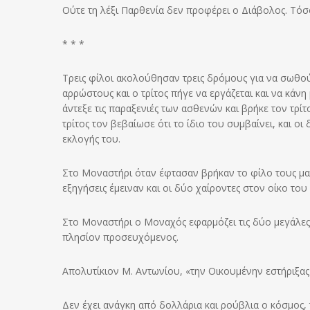
Ούτε τη λέξι Παρθενία δεν προφέρει ο Διάβολος. Τόσο
* * *
Τρεις φίλοι ακολούθησαν τρεις δρόμους για να σωθού
αρρώστους και ο τρίτος πήγε να εργάζεται και να κά
άντεξε τις παραξενιές των ασθενών και βρήκε τον τρίτ
τρίτος τον βεβαίωσε ότι το ίδιο του συμβαίνει, και ο
εκλογής του.
Στο Μοναστήρι όταν έφτασαν βρήκαν το φίλο τους μακ
εξηγήσεις έμειναν και οι δύο χαίροντες στον οίκο το
Στο Μοναστήρι ο Μοναχός εφαρμόζει τις δύο μεγάλες 
πλησίον προσευχόμενος.
Απολυτίκιον Μ. Αντωνίου, «την Οικουμένην εστήριξας
Δεν έχει ανάγκη από δολλάρια και ρούβλια ο κόσμος, τ