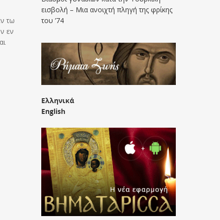
εισβολή – Μια ανοιχτή πληγή της φρίκης
εν τω
του ’74
ν εν
αι
Ελληνικά
English