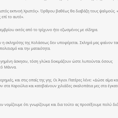
στός εκπνοή Χριστός». Όρθρου βαθέως θα διαβάζη τους ψαλμούς. 
 επί το αυτό».
κεμβρίου εκτός από το τρίχυνο ήτο εζωσμένος με σίδηρα.
η σκληρότης της Κολάσεως δεν υποφέρεται. Σκληρά μας φαίνον ται
ολιτισμό και την ματαιότητα.
λογημένη άσκησιν, τόση γλύκα δοκιμάζουν ώστε λυπούνται όσους
τό Μάννα.
ημιές, και στις οπαίς της γης. Οι Άγιοι Πατέρες λένε: «Δώσε αίμα κα
 στα Καρούλια και κατεβαίνουν χιλιάδες σκαλοπάτια μες στα έγκατ
σιν νομίζουμε ότι γνωρίζουμε και δια τούτο ας προσέξουμε πολύ διό