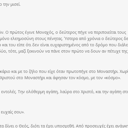
 την μισεί.
ν. Ο πρώτος έγινε Μοναχός, ο δεύτερος πήγε να περιποιείται τους
νη μόνο ελεημοσύνη στους πένητας. Ύστερα από χρόνια ο δεύτερος δ
ο και του είπε ότι δεν είναι ευχαριστημένος από το δρόμο που διάλε
ι δύο, τότε, μαζί ξεκινούν να πάνε στον πρώτο να δουν αν πέτυχε της
άριο και με το ζήλο που είχε όταν πρωτοπήγε στο Μοναστήρι. Χωρ
υ Χριστού στο Μοναστήρι και άφησαν τον κόσμο, με τον «κόσμο».
εντολές. Την ολόθερμη αγάπη, λαύρα στο Χριστό, και την αγάπη στ
 ευχαίς σου».
α δίνει ο Θεός, διότι τα έχει υποσχεθή. Από προσευχές έχει ανάγκη