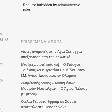
εν
ξε. Ο
ΕΠΙΛΕΓΜΈΝΑ ΆΡΘΡΑ
Λίστες αναμονής στην Αγία Σκέπη για
απεξάρτηση απο τα ναρκωτικά
ίς
Μια ξεχωριστή επίσκεψη: Ο Γιώργος
Τσιάκκας και η Χριστίνα Παυλίδου στην
Ι.Μ. Αγίου Διονυσίου εν Ολύμπω
ον
«Καρδιακός Λόγος – Αγιασμένων
Μορφών Νοσταλγία» – Ο Άγιος Παΐσιος
(Β’ μέρος)
Ομιλία Γέροντα Εφραίμ σε Σύναξη
Φοιτητών στη Θεσσαλονίκη
ν.