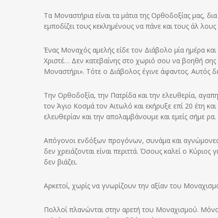
Τα Μοναστήρια είναι τα μάτια της Ορθοδοξίας μας, δια
εμποδίζει τους κεκλημένους να πάνε και τους άλ λους
Ένας Μοναχός αμελής είδε τον Διάβολο μία ημέρα και 
Χριστέ… Δεν κατεβαίνης στο χωριό σου να βοηθή σης
Μοναστήρι». Τότε ο Διάβολος έγινε άφαντος. Αυτός δε
Την Ορθοδοξία, την Πατρίδα και την ελευθερία, αγαπ
τον Άγιο Κοσμά τον Αιτωλό και εκήρυξε επί 20 έτη και
ελευθερίαν και την απολαμβάνουμε και εμείς σήμε ρα.
Απόγονοι ενδόξων προγόνων, συνάμα και αγνώμονες,
δεν χρειάζονται είναι περιττά. Όσους καλεί ο Κύριος γ
δεν βιάζει.
Αρκετοί, χωρίς να γνωρίζουν την αξίαν του Μοναχισμ
Πολλοί πλανώνται στην αρετή του Μοναχισμού. Μόνον ο