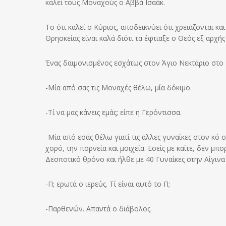
καλεί τους Μοναχούς ο Αββά Ισαάκ.
Το ότι καλεί ο Κύριος, αποδεικνύει ότι χρειάζονται κα
Θρησκείας είναι καλά διότι τα έφτιαξε ο Θεός εξ αρχ
Ένας δαιμονισμένος εσχάτως στον Άγιο Νεκτάριο στο 
-Μία από σας τις Μοναχές θέλω, μία δόκιμο.
-Τί να μας κάνεις εμάς; είπε η Γερόντισσα.
-Μία από εσάς θέλω γιατί τις άλλες γυναίκες στον κό 
χορό, την πορνεία και μοιχεία. Εσείς με καίτε, δεν μπ
Δεσποτικό θρόνο και ήλθε με 40 Γυναίκες στην Αίγινα 
-Π; ερωτά ο ιερεύς. Τί είναι αυτό το Π;
-Παρθενών. Απαντά ο διάβολος.