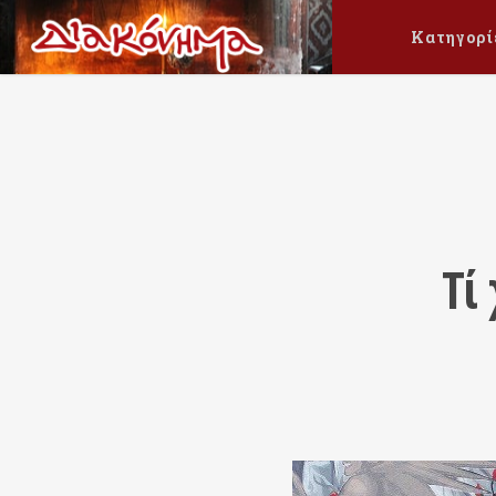
Κατηγορί
Τί