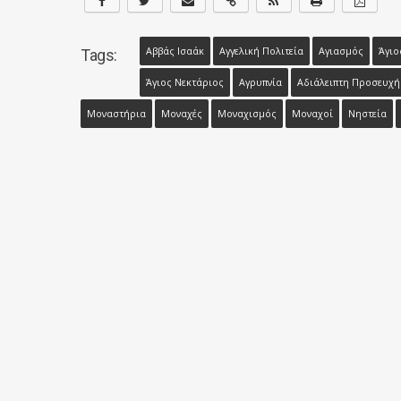
Αββάς Ισαάκ
Αγγελική Πολιτεία
Αγιασμός
Άγιο
Tags:
Άγιος Νεκτάριος
Αγρυπνία
Αδιάλειπτη Προσευχή
Μοναστήρια
Μοναχές
Μοναχισμός
Μοναχοί
Νηστεία