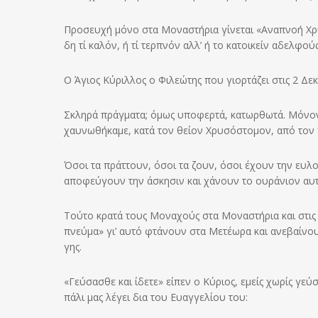
Προσευχή μόνο στα Μοναστήρια γίνεται «Αναπνοή Χρι
δη τί καλόν, ή τί τερπνόν αλλ’ ή το κατοικείν αδελφούς
Ο Άγιος Κύριλλος ο Φιλεώτης που γιορτάζει στις 2 Δε
Σκληρά πράγματα; όμως υποφερτά, κατωρθωτά. Μόνον 
χαυνωθήκαμε, κατά τον θείον Χρυσόστομον, από τον π
Όσοι τα πράττουν, όσοι τα ζουν, όσοι έχουν την ευ
αποφεύγουν την άσκησιν και χάνουν το ουράνιον αυ
Τούτο κρατά τους Μοναχούς στα Μοναστήρια και στις ερ
πνεύμα» γι’ αυτό φτάνουν στα Μετέωρα και ανεβαίνουν
γης.
«Γεύσασθε και ίδετε» είπεν ο Κύριος, εμείς χωρίς γεύ
πάλι μας λέγει δια του Ευαγγελίου του: