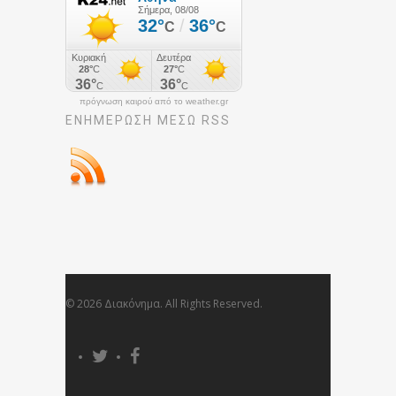
πρόγνωση καιρού από το weather.gr
ΕΝΗΜΈΡΩΣΉ ΜΕΣΩ RSS
© 2026 Διακόνημα. All Rights Reserved.