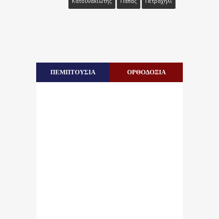
Κατουνακιώτης
Παπάς
Πετραχήλι
ΠΕΜΠΤΟΥΣΙΑ
ΟΡΘΟΔΟΞΙΑ