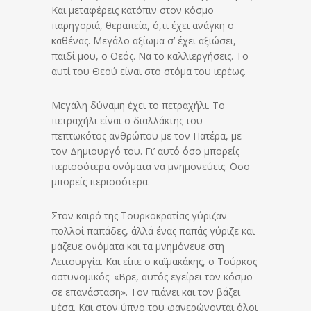
Και μεταφέρεις κατόπιν στον κόσμο
παρηγοριά, θεραπεία, ό,τι έχει ανάγκη ο
καθένας. Μεγάλο αξίωμα σ’ έχει αξιώσει,
παιδί μου, ο Θεός. Να το καλλιεργήσεις. Το
αυτί του Θεού είναι στο στόμα του ιερέως.
Μεγάλη δύναμη έχει το πετραχήλι. Το
πετραχήλι είναι ο διαλλάκτης του
πεπτωκότος ανθρώπου με τον Πατέρα, με
τον Δημιουργό του. Γι’ αυτό όσο μπορείς
περισσότερα ονόματα να μνημονεύεις. ΄΄Οσο
μπορείς περισσότερα.
Στον καιρό της Τουρκοκρατίας γύριζαν
πολλοί παπάδες, άλλά ένας παπάς γύριζε και
μάζευε ονόματα και τα μνημόνευε στη
Λειτουργία. Και είπε ο καϊμακάκης, ο Τούρκος
αστυνομικός: «Βρε, αυτός εγείρει τον κόσμο
σε επανάσταση». Τον πιάνει και τον βάζει
μέσα. Και στον ύπνο του φανερώνονται όλοι