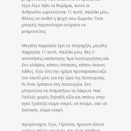
λίγο-λίγο πάλι τα θυμάμαι, αυτοί οι
άνθρωποι ωφελούνται. Γι’ αυτό, παιδάκι μου,
θέλεις να σωθεί η ψυχή σου δωρεάν; Όσα
μπορείς περισσότερα ονόματα να
μνημονεύεις.
Μεγάλη παρρησία έχει το πετραχήλι, μεγάλη
παρρησία. Γι’ αυτό, παιδάκι μου, θες ν’
αποκτήσεις κατάσταση; Άμα λειτουργήσεις και
δεν κλάψεις, κάπου έπταισες, κάπου έκανες
λάθος. Εγώ όλη την ημέρα προπαρασκεύαζα
τον εαυτό μου για την ώρα της Λειτουργίας.
Κι όταν έμπαινα στη Λειτουργία, δεν
μπορούσα να σταματήσω τα δάκρυα. Ναι!
Πολλές φορές δηλαδή είδα και απάνω στην
αγία Τράπεζα σώμα νεκρό, να πούμε, σαν σε
έκσταση, σώμα νεκρό.
Ιερομόναχος: Εγώ, Γέροντα, ήμουνα είκοσι
χρόνια απλός μοναχός. Και είναι αλήθεια,