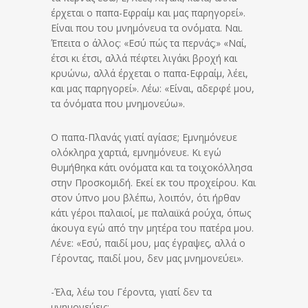
έρχεται ο παπα-Εφραίμ και μας παρηγορεί».
Είναι που του μνημόνευα τα ονόματα. Ναι.
Έπειτα ο άλλος: «Εσύ πώς τα περνάς;» «Ναί,
έτσι κι έτσι, αλλά πέφτει λιγάκι βροχή και
κρυώνω, αλλά έρχεται ο παπα-Εφραίμ, λέει,
και μας παρηγορεί». Λέω: «Είναι, αδερφέ μου,
τα όνόματα που μνημονεύω».
Ο παπα-Πλανάς γιατί αγίασε; Εμνημόνευε
ολόκληρα χαρτιά, εμνημόνευε. Κι εγώ
θυμήθηκα κάτι ονόματα και τα τοιχοκόλλησα
στην Προσκομιδή. Εκεί εκ του προχείρου. Και
στον ύπνο μου βλέπω, λοιπόν, ότι ήρθαν
κάτι γέροι παλαιοί, με παλαιϊκά ρούχα, όπως
άκουγα εγώ από την μητέρα του πατέρα μου.
Λένε: «Εσύ, παιδί μου, μας έγραψες, αλλά ο
Γέροντας, παιδί μου, δεν μας μνημονεύει».
-Έλα, λέω του Γέροντα, γιατί δεν τα
μνημονεύεις;