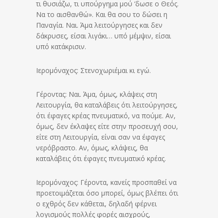
τι θυσιάζω, τι υπούργημα μού ‘δωσε ο Θεός.
Να το αισθανθώ». Και θα σου το δώσει η
Παναγία. Ναι. Άμα λειτούργησες και δεν
δάκρυσες, είσαι λιγάκι… υπό μέμψιν, είσαι
υπό κατάκρισιν.
Ιερομόναχος: Στενοχωριέμαι κι εγώ.
Γέροντας: Ναι. Άμα, όμως, κλάψεις στη
Λειτουργία, θα καταλάβεις ότι λειτούργησες,
ότι έφαγες κρέας πνευματικό, να πούμε. Αν,
όμως, δεν έκλαψες είτε στην προσευχή σου,
είτε στη Λειτουργία, είναι σαν να έφαγες
νερόβραστο. Αν, όμως, κλάψεις, θα
καταλάβεις ότι έφαγες πνευματικό κρέας.
Ιερομόναχος: Γέροντα, κανείς προσπαθεί να
προετοιμάζεται όσο μπορεί, όμως βλέπει ότι
ο εχθρός δεν κάθεται, δηλαδή φέρνει
λογισμούς πολλές φορές αισχρούς,