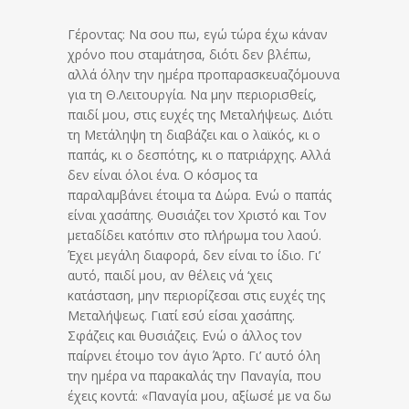
Γέροντας: Να σου πω, εγώ τώρα έχω κάναν
χρόνο που σταμάτησα, διότι δεν βλέπω,
αλλά όλην την ημέρα προπαρασκευαζόμουνα
για τη Θ.Λειτουργία. Να μην περιορισθείς,
παιδί μου, στις ευχές της Μεταλήψεως. Διότι
τη Μετάληψη τη διαβάζει και ο λαϊκός, κι ο
παπάς, κι ο δεσπότης, κι ο πατριάρχης. Αλλά
δεν είναι όλοι ένα. Ο κόσμος τα
παραλαμβάνει έτοιμα τα Δώρα. Ενώ ο παπάς
είναι χασάπης. Θυσιάζει τον Χριστό και Τον
μεταδίδει κατόπιν στο πλήρωμα του λαού.
Έχει μεγάλη διαφορά, δεν είναι το ίδιο. Γι’
αυτό, παιδί μου, αν θέλεις νά ‘χεις
κατάσταση, μην περιορίζεσαι στις ευχές της
Μεταλήψεως. Γιατί εσύ είσαι χασάπης.
Σφάζεις και θυσιάζεις. Ενώ ο άλλος τον
παίρνει έτοιμο τον άγιο Άρτο. Γι’ αυτό όλη
την ημέρα να παρακαλάς την Παναγία, που
έχεις κοντά: «Παναγία μου, αξίωσέ με να δω