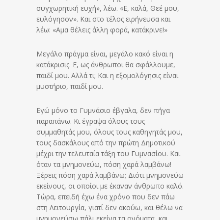
συγχωρητική ευχή», λέω. «Ε, καλά, Θεέ μου,
ευλόγησον». Και στο τέλος ειρήνευσα και
λέω: «Αμα θέλεις άλλη φορά, κατάκρινε!»
Μεγάλο πράγμα είναι, μεγάλο κακό είναι η
κατάκρισις. Ε, ως άνθρωποι θα σφάλλουμε,
παιδί μου. Αλλά τι; Και η εξομολόγησις είναι
μυστήριο, παιδί μου.
Εγώ μόνο το Γυμνάσιο έβγαλα, δεν πήγα
παραπάνω. Κι έγραψα όλους τους
συμμαθητάς μου, όλους τους καθηγητάς μου,
τους δασκάλους από την πρώτη Δημοτικού
μέχρι την τελευταία τάξη του Γυμνασίου. Και
όταν τα μνημονεύω, πόση χαρά λαμβάνω!
Ξέρεις πόση χαρά λαμβάνω; Διότι μνημονεύω
εκείνους, οι οποίοι με έκαναν άνθρωπο καλό.
Τώρα, επειδή έχω ένα χρόνο που δεν πάω
στη Λειτουργία, γιατί δεν ακούω, και θέλω να
μνημονεύσω πάλι εκείνα τα ονόματα, και