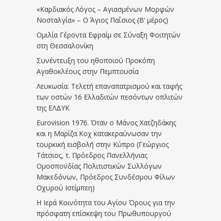
«Καρδιακός Λόγος – Αγιασμένων Μορφών
Νοσταλγία» – Ο Άγιος Παΐσιος (Β’ μέρος)
Ομιλία Γέροντα Εφραίμ σε Σύναξη Φοιτητών
στη Θεσσαλονίκη
Συνέντευξη του ηθοποιού Προκόπη
Αγαθοκλέους στην Πεμπτουσία
Λευκωσία: Τελετή επαναπατρισμού και ταφής
των οστών 16 Ελλαδιτών πεσόντων οπλιτών
της ΕΛΔΥΚ
Eurovision 1976. Όταν ο Μάνος Χατζηδάκης
και η Μαρίζα Κοχ κατακεραύνωσαν την
τουρκική εισβολή στην Κύπρο (Γεώργιος
Τάτσιος, τ. Πρόεδρος Πανελλήνιας
Ομοσπονδίας Πολιτιστικών Συλλόγων
Μακεδόνων, Πρόεδρος Συνδέσμου Φίλων
Οχυρού Ιστίμπεη)
Η Ιερά Κοινότητα του Αγίου Όρους για την
πρόσφατη επίσκεψη του Πρωθυπουργού