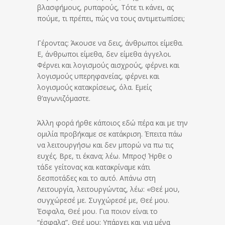
βλασφήμους, ρυπαρούς, Τότε τι κάνει, ας
πούμε, τι πρέπει, πώς να τους αντιμετωπίσει;
Γέροντας: Άκουσε να δεις, άνθρωποι είμεθα.
Ε, άνθρωποι είμεθα, δεν είμεθα άγγελοι.
Φέρνει και λογισμούς αισχρούς, φέρνει και
λογισμούς υπερηφανείας, φέρνει και
λογισμούς κατακρίσεως, όλα. Εμείς
θ’αγωνιζόμαστε.
Άλλη φορά ήρθε κάποιος εδώ πέρα και με την
ομιλία προβήκαμε σε κατάκριση. Έπειτα πάω
να λειτουργήσω και δεν μπορώ να πω τις
ευχές. Βρε, τι έκανα; λέω. Μπρος! Ήρθε ο
τάδε γείτονας και κατακρίναμε κάτι
δεσποτάδες και το αυτό. Απάνω στη
Λειτουργία, λειτουργώντας, λέω: «Θεέ μου,
συγχώρεσέ με. Συγχώρεσέ με, Θεέ μου.
Έσφαλα, Θεέ μου. Για ποιον είναι το
“έσφαλα”, Θεέ μου; Υπάρχει και για μένα