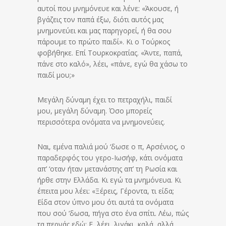
αυτοί που μνημόνευε και λένε: «Άκουσε, ή
βγάζεις τον παπά έξω, διότι αυτός μας
μνημονεύει και μας παρηγορεί, ή θα σου
πάρουμε το πρώτο παιδί». Κι ο Τούρκος
φοβήθηκε. Επί Τουρκοκρατίας. «Άντε, παπά,
πάνε στο καλό», λέει, «πάνε, εγώ θα χάσω το
παιδί μου;»
Μεγάλη δύναμη έχει το πετραχήλι, παιδί
μου, μεγάλη δύναμη. Όσο μπορείς
περισσότερα ονόματα να μνημονεύεις.
Ναι, εμένα παλιά μού ‘δωσε ο π, Αρσένιος, ο
παραδερφός του γερο-Ιωσήφ, κάτι ονόματα
απ’ ‘οταν ήταν μετανάστης απ’ τη Ρωσία και
ήρθε στην Ελλάδα. Κι εγώ τα μνημόνευα. Κι
έπειτα μου λέει: «Ξέρεις, Γέροντα, τι είδα;
Είδα στον ύπνο μου ότι αυτά τα ονόματα
που σού ‘δωσα, πήγα στο ένα σπίτι. Λέω, πώς
τα περνάς εδώ; Ε, λέει, λιγάκι, καλά, αλλά