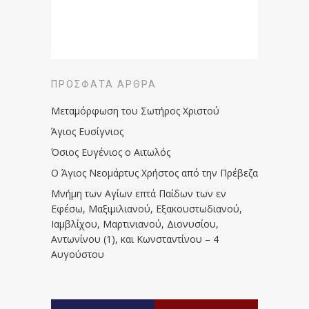
ΠΡΌΣΦΑΤΑ ΆΡΘΡΑ
Μεταμόρφωση του Σωτήρος Χριστού
Άγιος Ευσίγνιος
Όσιος Ευγένιος ο Αιτωλός
Ο Άγιος Νεομάρτυς Χρήστος από την Πρέβεζα
Μνήμη των Aγίων επτά Παίδων των εν
Eφέσω, Mαξιμιλιανού, Eξακουστωδιανού,
Iαμβλίχου, Mαρτινιανού, Διονυσίου,
Aντωνίνου (1), και Kωνσταντίνου – 4
Αυγούστου