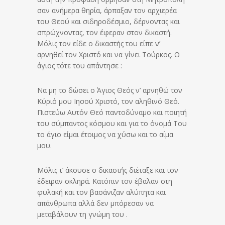
σαν ανήμερα θηρία, άρπαξαν τον αρχιερέα
του Θεού και σιδηροδέσμιο, δέρνοντας και
σπρώχνοντας, τον έφεραν στον δικαστή.
Μόλις τον είδε ο δικαστής του είπε ν’
αρνηθεί τον Χριστό και να γίνει Τούρκος. Ο
άγιος τότε του απάντησε :
Να μη το δώσει ο Άγιος Θεός ν’ αρνηθώ τον
Κύριό μου Ιησού Χριστό, τον αληθινό Θεό.
Πιστεύω Αυτόν Θεό παντοδύναμο και ποιητή
του σύμπαντος κόσμου και για το όνομά Του
το άγιο είμαι έτοιμος να χύσω και το αίμα
μου.
Μόλις τ’ άκουσε ο δικαστής διέταξε και τον
έδειραν σκληρά. Κατόπιν τον έβαλαν στη
φυλακή και τον βασάνιζαν αλύπητα και
απάνθρωπα αλλά δεν μπόρεσαν να
μεταβάλουν τη γνώμη του .