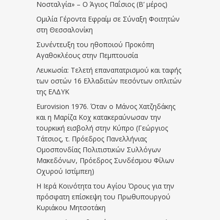
Νοσταλγία» – Ο Άγιος Παΐσιος (Β’ μέρος)
Ομιλία Γέροντα Εφραίμ σε Σύναξη Φοιτητών
στη Θεσσαλονίκη
Συνέντευξη του ηθοποιού Προκόπη
Αγαθοκλέους στην Πεμπτουσία
Λευκωσία: Τελετή επαναπατρισμού και ταφής
των οστών 16 Ελλαδιτών πεσόντων οπλιτών
της ΕΛΔΥΚ
Eurovision 1976. Όταν ο Μάνος Χατζηδάκης
και η Μαρίζα Κοχ κατακεραύνωσαν την
τουρκική εισβολή στην Κύπρο (Γεώργιος
Τάτσιος, τ. Πρόεδρος Πανελλήνιας
Ομοσπονδίας Πολιτιστικών Συλλόγων
Μακεδόνων, Πρόεδρος Συνδέσμου Φίλων
Οχυρού Ιστίμπεη)
Η Ιερά Κοινότητα του Αγίου Όρους για την
πρόσφατη επίσκεψη του Πρωθυπουργού
Κυριάκου Μητσοτάκη