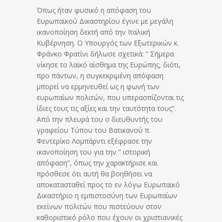
Όπως ήταν φυσικό η απόφαση του
Ευρωπαϊκού Δικαστηρίου έγινε με μεγάλη
ικανοποίηση δεκτή από την Ιταλική
Κυβέρνηση. Ο Υπουργός των Εξωτερικών κ.
Φράνκο Φρατίνι δήλωσε σχετικά: ” Σήμερα
νίκησε το λαϊκό αίσθημα της Ευρώπης, διότι,
προ πάντων, η συγκεκριμένη απόφαση
μπορεί να ερμηνευθεί ως η φωνή των
ευρωπαίων πολιτών, που υπερασπίζονται τις
ίδιες τους τις αξίες και την ταυτότητα τους”.
Από την πλευρά του ο διευθυντής του
γραφείου Τύπου του Βατικανού π.
Φεντερίκο Λομπάρντι εξέφρασε την
ικανοποίηση του για την ” ιστορική
απόφαση”, όπως την χαρακτήρισε και
πρόσθεσε ότι αυτή θα βοηθήσει να
αποκατασταθεί προς το εν λόγω Ευρωπαϊκό
Δικαστήριο η εμπιστοσύνη των Ευρωπαίων
εκείνων πολιτών που πιστεύουν στον
καθοριστικό ρόλο που έχουν οι χριστιανικές