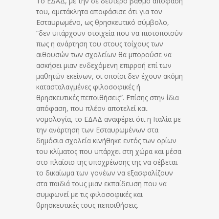
Το ΕΔΑΔ, με την σε δεύτερο βαθμό απόφαση
του, αμετάκλητα αποφάσισε ότι για τον
Εσταυρωμένο, ως θρησκευτικό σύμβολο,
“δεν υπάρχουν στοιχεία που να πιστοποιούν
πως η ανάρτηση του στους τοίχους των
αιθουσών των σχολείων θα μπορούσε να
ασκήσει μιαν ενδεχόμενη επιρροή επί των
μαθητών εκείνων, οι οποίοι δεν έχουν ακόμη
κατασταλαγμένες φιλοσοφικές ή
θρησκευτικές πεποιθήσεις”. Επίσης στην ίδια
απόφαση, που πλέον αποτελεί και
νομολογία, το ΕΔΑΔ αναφέρει ότι η Ιταλία με
την ανάρτηση των Εσταυρωμένων στα
δημόσια σχολεία κινήθηκε εντός των ορίων
του κλίματος που υπάρχει στη χώρα και μέσα
στο πλαίσιο της υποχρέωσης της να σέβεται
το δικαίωμα των γονέων να εξασφαλίζουν
στα παιδιά τους μιαν εκπαίδευση που να
συμφωνεί με τις φιλοσοφικές και
θρησκευτικές τους πεποιθήσεις.