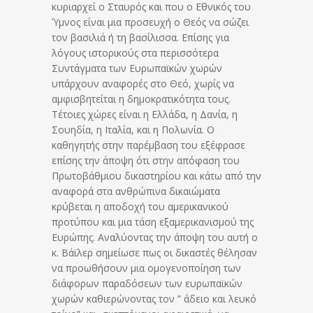
κυριαρχεί ο Σταυρός και που ο Εθνικός του
Ύμνος είναι μια προσευχή ο Θεός να σώζει
τον βασιλιά ή τη βασίλισσα. Επίσης για
λόγους ιστορικούς στα περισσότερα
Συντάγματα των Ευρωπαϊκών χωρών
υπάρχουν αναφορές στο Θεό, χωρίς να
αμφισβητείται η δημοκρατικότητα τους.
Τέτοιες χώρες είναι η Ελλάδα, η Δανία, η
Σουηδία, η Ιταλία, και η Πολωνία. Ο
καθηγητής στην παρέμβαση του εξέφρασε
επίσης την άποψη ότι στην απόφαση του
Πρωτοβάθμιου δικαστηρίου και κάτω από την
αναφορά στα ανθρώπινα δικαιώματα
κρύβεται η αποδοχή του αμερικανικού
προτύπου και μια τάση εξαμερικανισμού της
Ευρώπης. Αναλύοντας την άποψη του αυτή ο
κ. Βάϊλερ σημείωσε πως οι δικαστές θέλησαν
να προωθήσουν μια ομογενοποίηση των
διάφορων παραδόσεων των ευρωπαϊκών
χωρών καθιερώνοντας τον ” άδειο και λευκό