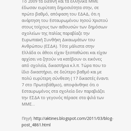
Το 2009 τα διεθνή και τα ελληνικά ΜΜΕ
έδωσαν ευρύτατη δημοσιότητα στην, σε
πρώτο βαθμό, απόφαση του ΕΔΑΔ, ότι η
ανάρτηση του Εσταυρωμένου Ιησού Χριστού
στους τοίχους των αιθουσών των δημόσιων
σχολείων της Ιταλίας παραβίαζε την
Ευρωπαϊκή Συνθήκη Δικαιωμάτων του
Ανθρώπου (ΕΣΔΑ). Τότε μάλιστα στην
Ελλάδα οι άθεοι είχαν ξεσπαθώσει και είχαν
αρχίσει να ζητούν να κατέβουν οι εικόνες
από σχολεία, δικαστήρια κ.λ.π. Τώρα που το
ίδιο δικαστήριο, σε δεύτερο βαθμό και με
πολύ ευρύτερη σύνθεση ( 17 δικαστές έναντι
7 στο Πρωτοβάθμιο), αποφάνθηκε ότι ο
Εσταυρωμένος στα σχολεία δεν παραβιάζει
την ΕΣΔΑ το γεγονός πέρασε στα ψιλά των
ΜΜΕ…
Πηγή:
http://aktines.blogspot.com/2011/03/blog-
post_4861.html