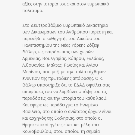
αξίες στην ιστορία τους και στον ευρωπαϊκό
πολιτισμό.
Στο Δευτεροβάθμιο Ευρωπαϊκό Δικαστήριο
των Δικαιωμάτων του Ανθρώπου παρέστη και
παρενέβη ο καθηγητής του Δικαίου του
Πανεπιστημίου της Νέας Υόρκης Ζόζεφ
Βάϊλερ, ως εκπρόσωπος των χωρών
Αρμενίας, Βουλγαρίας, Κύπρου, Ελλάδας,
Λιθουανίας, Μάλτας, Ρωσίας και Αγίου
Μαρίνου, που μαζί με την Ιταλία τάχθηκαν
εναντίον της πρωτόδικης απόφασης. Ο κ.
Βάϊλερ υποστήριξε ότι το ΕΔΑΔ οφείλει στις
αποφάσεις του να λαμβάνει υπόψη του τις
παραδόσεις και την ιστορία του κάθε λαού.
Και έφερε ως παράδειγμα το Ηνωμένο
Βασίλειο, στο οποίο ο ανώτατος άρχων είναι
και αρχηγός της Εκκλησίας, στο οποίο οι
θρησκευτικοί ηγέτες είναι και μέλη του
Κοινοβουλίου, στου οποίου τη σημαία