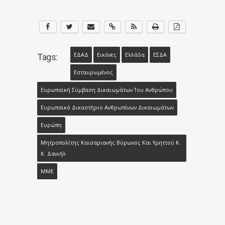
ΕΔΑΔ
Εικόνες
Ελλάδα
ΕΣΔΑ
Tags:
Εσταυρωμένος
Ευρωπαϊκή Σύμβαση Δικαιωμάτων Του Ανθρώπου
Ευρωπαϊκό Δικαστήριο Ανθρωπίνων Δικαιωμάτων
Ευρώπη
Μητροπολίτης Καισαριανής Βύρωνος Και Υμηττού Κ.
Κ. Δανιήλ
ΜΜΕ