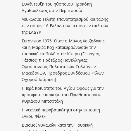
Συνέντευξη του ηθοποιού Προκόπη
Αγαθοκλέους στην Πεμπτουσία
Λευκωσία: Τελετή επαναπατρισμού και ταφής
των οστών 16 Ελλαδιτών πεσόντων οπλιτών
της ΕΛΔΥΚ
Eurovision 1976. Όταν ο Μάνος Χατζηδάκης
και η Μαρίζα Κοχ κατακεραύνωσαν την
τουρκική εισβολή στην Κύπρο (Γεώργιος
Τάτσιος, τ. Πρόεδρος Πανελλήνιας
Ομοσπονδίας Πολιτιστικών Συλλόγων
Μακεδόνων, Πρόεδρος Συνδέσμου Φίλων
Οχυρού Ιστίμπεη)
Η Ιερά Κοινότητα του Αγίου Όρους για την
πρόσφατη επίσκεψη του Πρωθυπουργού
Κυριάκου Μητσοτάκη
Η νεανική παραβατικότητα στην εκπομπή
«Άκου Φίλε»
Βιασμοί γυναικών κατά την Τουρκική