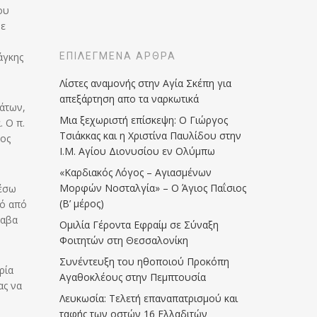
ου
δε
άγκης
ΕΠΙΛΕΓΜΈΝΑ ΆΡΘΡΑ
Λίστες αναμονής στην Αγία Σκέπη για
απεξάρτηση απο τα ναρκωτικά
μάτων,
Μια ξεχωριστή επίσκεψη: Ο Γιώργος
. Ο π.
Τσιάκκας και η Χριστίνα Παυλίδου στην
θος
Ι.Μ. Αγίου Διονυσίου εν Ολύμπω
«Καρδιακός Λόγος – Αγιασμένων
Μορφών Νοσταλγία» – Ο Άγιος Παΐσιος
λέσω
(Β’ μέρος)
πό από
λαβα
Ομιλία Γέροντα Εφραίμ σε Σύναξη
Φοιτητών στη Θεσσαλονίκη
Συνέντευξη του ηθοποιού Προκόπη
ρία
Αγαθοκλέους στην Πεμπτουσία
ας να
Λευκωσία: Τελετή επαναπατρισμού και
ταφής των οστών 16 Ελλαδιτών