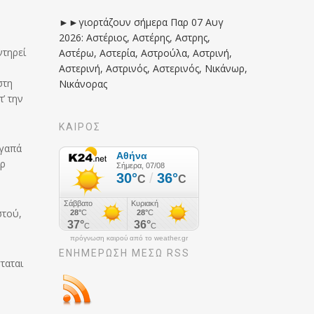
►►γιορτάζουν σήμερα Παρ 07 Αυγ
2026: Αστέριος, Αστέρης, Αστρης,
ντηρεί
Αστέρω, Αστερία, Αστρούλα, Αστρινή,
Αστερινή, Αστρινός, Αστερινός, Νικάνωρ,
στη
Νικάνορας
’ την
ΚΑΙΡΟΣ
αγαπά
αρ
στού,
πρόγνωση καιρού από το weather.gr
ΕΝΗΜΈΡΩΣΉ ΜΕΣΩ RSS
ταται