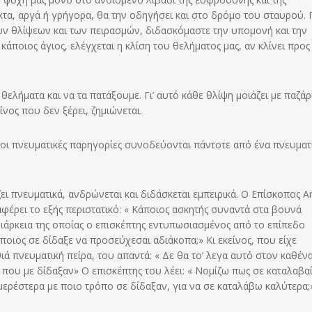
κτα, αργά ή γρήγορα, θα την οδηγήσει και στο δρόμο του σταυρού. Γ
ων θλίψεων και των πειρασμών, διδασκόμαστε την υπομονή και την
άποιος άγιος, ελέγχεται η κλίση του θελήματος μας, αν κλίνει προς
λήματα και να τα πατάξουμε. Γι’ αυτό κάθε θλίψη μοιάζει με παζάρι
ίνος που δεν ξέρει, ζημιώνεται.
 οι πνευματικές παρηγορίες συνοδεύονται πάντοτε από ένα πνευματ
ι πνευματικά, ανδρώνεται και διδάσκεται εμπειρικά. Ο Επίσκοπος A
φέρει το εξής περιστατικό: « Κάποιος ασκητής συναντά στα βουνά
διάρκεια της οποίας ο επισκέπτης εντυπωσιασμένος από το επίπεδο
ποιος σε δίδαξε να προσεύχεσαι αδιάκοπα;» Κι εκείνος, που είχε
ά πνευματική πείρα, του απαντά: « Δε θα το’ λεγα αυτό στον καθένα
 που με δίδαξαν» Ο επισκέπτης του λέει: « Νομίζω πως σε καταλαβα
ερέστερα με ποιο τρόπο σε δίδαξαν, για να σε καταλάβω καλύτερα;