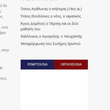
ού δε
Όσιος Αγάθωνας ο κτήτορας (14ος αι.)
ς
Όσιος Θεοδόσιος ο νέος, ο ιαματικός
ος
Άγιος Δομέτιος ο Πέρσης και οι δύο
, ενώ
μαθητές του
άριν
Καλλίνικος ο Αγιορείτης · ο Ησυχαστής
Μεταμόρφωση του Σωτήρος Χριστού
ι στην
PEMPTOUSIA
ORTHODOXIA
αρ
ους.