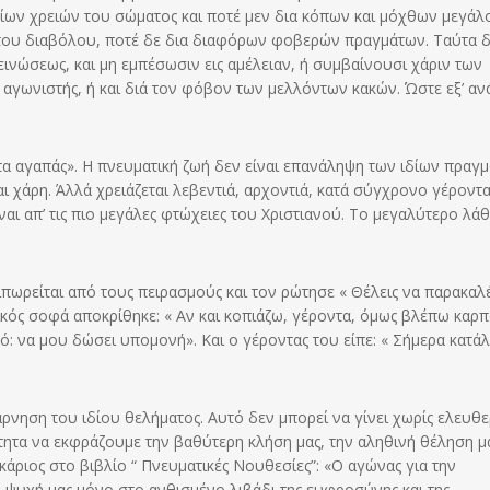
αίων χρειών του σώματος και ποτέ μεν δια κόπων και μόχθων μεγάλ
του διαβόλου, ποτέ δε δια διαφόρων φοβερών πραγμάτων. Ταύτα 
πεινώσεως, και μη εμπέσωσιν εις αμέλειαν, ή συμβαίνουσι χάριν των
 αγωνιστής, ή και διά τον φόβον των μελλόντων κακών. Ώστε εξ’ αν
ν τα αγαπάς». Η πνευματική ζωή δεν είναι επανάληψη των ιδίων πραγ
αι χάρη. Άλλά χρειάζεται λεβεντιά, αρχοντιά, κατά σύγχρονο γέροντα
ναι απ’ τις πιο μεγάλες φτώχειες του Χριστιανού. Το μεγαλύτερο λά
αιπωρείται από τους πειρασμούς και τον ρώτησε « Θέλεις να παρακα
κός σοφά αποκρίθηκε: « Αν και κοπιάζω, γέροντα, όμως βλέπω καρ
ό: να μου δώσει υπομονή». Και ο γέροντας του είπε: « Σήμερα κατά
άρνηση του ιδίου θελήματος. Αυτό δεν μπορεί να γίνει χωρίς ελευθε
τητα να εκφράζουμε την βαθύτερη κλήση μας, την αληθινή θέληση μ
άριος στο βιβλίο “ Πνευματικές Νουθεσίες”: «Ο αγώνας για την
 ψυχή μας μόνο στο ανθισμένο λιβάδι της ευφροσύνης και της