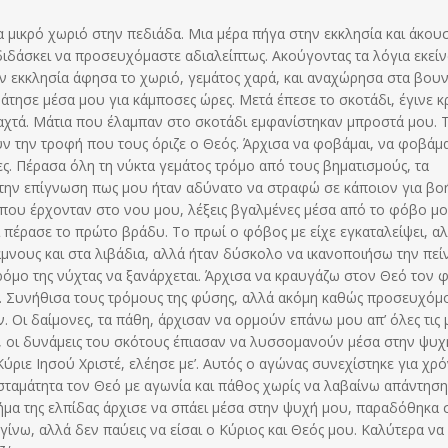
α μικρό χωριό στην πεδιάδα. Μια μέρα πήγα στην εκκλησία και άκου
διδάσκει να προσευχόμαστε αδιαλείπτως. Ακούγοντας τα λόγια εκείν
ην εκκλησία άφησα το χωριό, γεμάτος χαρά, και αναχώρησα στα βουν
άτησε μέσα μου για κάμποσες ώρες. Μετά έπεσε το σκοτάδι, έγινε κ
αχτά. Μάτια που έλαμπαν στο σκοτάδι εμφανίστηκαν μπροστά μου. Τ
ουν την τροφή που τους όριζε ο Θεός. Άρχισα να φοβάμαι, να φοβάμ
ες. Πέρασα όλη τη νύκτα γεμάτος τρόμο από τους βηματισμούς, τα
χτα, την επίγνωση πως μου ήταν αδύνατο να στραφώ σε κάποιον για βο
ς που έρχονταν στο νου μου, λέξεις βγαλμένες μέσα από το φόβο μο
σι πέρασε το πρώτο βράδυ. Το πρωί ο φόβος με είχε εγκαταλείψει, α
μνους και στα λιβάδια, αλλά ήταν δύσκολο να ικανοποιήσω την πεί
τρόμο της νύχτας να ξανάρχεται. Άρχισα να κραυγάζω στον Θεό τον 
νες. Συνήθισα τους τρόμους της φύσης, αλλά ακόμη καθώς προσευχόμ
. Οι δαίμονες, τα πάθη, άρχισαν να ορμούν επάνω μου απ’ όλες τις 
ας, οι δυνάμεις του σκότους έπιασαν να λυσσομανούν μέσα στην ψυχ
Κύριε Ιησού Χριστέ, ελέησε με’. Αυτός ο αγώνας συνεχίστηκε για χρό
σταμάτητα τον Θεό με αγωνία και πάθος χωρίς να λαβαίνω απάντηση
 νήμα της ελπίδας άρχισε να σπάει μέσα στην ψυχή μου, παραδόθηκα 
α γίνω, αλλά δεν παύεις να είσαι ο Κύριος και Θεός μου. Καλύτερα να