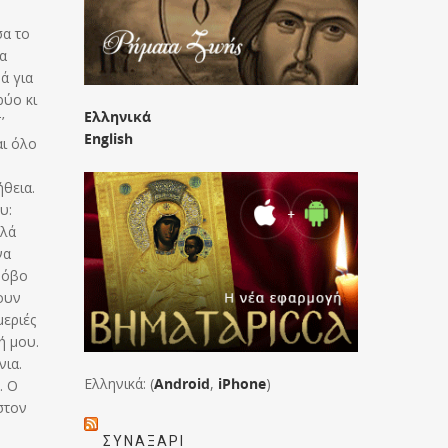
σα το
α
ά για
ρύο κι
Ελληνικά
’
English
αι όλο
ήθεια.
υ:
λλά
να
φόβο
ουν
μεριές
ή μου.
νια.
Ελληνικά: (
Android
,
iPhone
)
. Ο
στον
ΣΥΝΑΞΆΡΙ