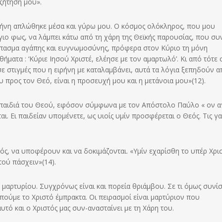
ζήτηση μου».
ιρήνη απλώθηκε μέσα και γύρω μου. Ο κόσμος ολόκληρος, που μου
ιο φως, να λάμπει κάτω από τη χάρη της Θεϊκής παρουσίας, που συ
έσπασμα αγάπης και ευγνωμοσύνης, πρόφερα στον Κύριο τη μόνη
ατα : ‘Κύριε Ιησού Χριστέ, ελέησε με τον αμαρτωλό’. Κι από τότε 
ε στιγμές που η ειρήνη με καταλαμβάνει, αυτά τα λόγια ξεπηδούν απ
ου προς τον Θεό, είναι η προσευχή μου και η μετάνοια μου»(12).
ς παιδιά του Θεού, εφόσον σύμφωνα με τον Απόστολο Παύλο « ον 
αι. Ει παιδείαν υπομένετε, ως υιοίς υμίν προσφέρεται ο Θεός. Τις γ
τρός, να υποφέρουν και να δοκιμάζονται. «Υμίν εχαρίσθη το υπέρ Χρι
τού πάσχειν»(14).
 μαρτυρίου. Συγχρόνως είναι και πορεία θριάμβου. Σε τι όμως συνίσ
απούμε το Χριστό έμπρακτα. Οι πειρασμοί είναι μαρτύριον που
υτό και ο Χριστός μας συν-ανασταίνει με τη Χάρη του.