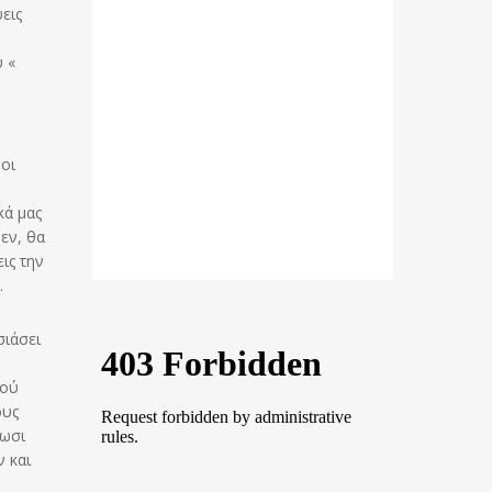
εις
υ «
οι
κά μας
μεν, θα
ις την
.
σιάσει
τού
ους
σωσι
 και