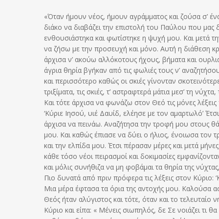
«Όταν ήμουν νέος, ήμουν αγράμματος και ζούσα σ’ έν
διάκο να διαβάζει την επιστολή του Παύλου που μας 
ενθουσιάστηκα και φωτίστηκε η ψυχή μου. Και μετά τ
να ζήσω με την προσευχή και μόνο. Αυτή η διάθεση κρ
άρχισα ν’ ακούω αλλόκοτους ήχους, βήματα και ουρλι
άγρια θηρία βγήκαν από τις φωλιές τους ν’ αναζητήσ
και περισσότερο καθώς οι σκιές γίνονταν σκοτεινότερ
τριξίματα, τις σκιές, τ’ αστραφτερά μάτια μεσ’ τη νύ
Και τότε άρχισα να φωνάζω στον Θεό τις μόνες λέξει
‘Κύριε Ιησού, υιέ Δαυίδ, ελέησε με τον αμαρτωλό’ Έτ
άρχισα να πεινάω. Αναζήτησα την τροφή μου στους θά
μου. Και καθώς έπιασε να δύει ο ήλιος, ένοιωσα τον 
και την ελπίδα μου. Έτσι πέρασαν μέρες και μετά μή
κάθε τόσο νέοι πειρασμοί και δοκιμασίες εμφανίζονταν
και μόλις συνήθιζα να μη φοβάμαι τα θηρία της νύχτ
Πιο δυνατά από πριν πρόφερα τις λέξεις στον Κύριο: ‘
Μια μέρα έφτασα τα όρια της αντοχής μου. Καλούσα α
Θεός ήταν αλύγιστος και τότε, όταν και το τελευταίο
Κύριο και είπα: « Μένεις σιωπηλός, δε Σε νοιάζει τι θ