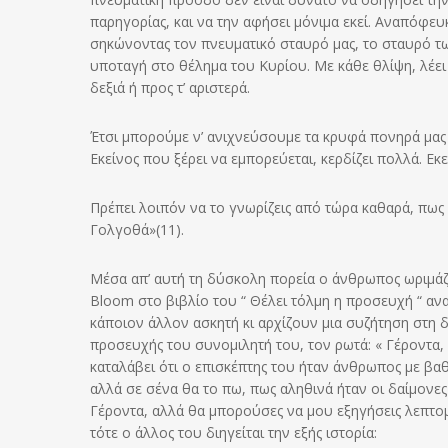
παρηγορίας, και να την αφήσει μόνιμα εκεί. Αναπόφευ
σηκώνοντας τον πνευματικό σταυρό μας, το σταυρό τ
υποταγή στο θέλημα του Κυρίου. Με κάθε θλίψη, λέει κ
δεξιά ή προς τ’ αριστερά.
Έτσι μπορούμε ν’ ανιχνεύσουμε τα κρυφά πονηρά μας θε
Εκείνος που ξέρει να εμπορεύεται, κερδίζει πολλά. Εκε
Πρέπει λοιπόν να το γνωρίζεις από τώρα καθαρά, πως
Γολγοθά»(11).
Μέσα απ’ αυτή τη δύσκολη πορεία ο άνθρωπος ωριμάζε
Bloom στο βιβλίο του “ Θέλει τόλμη η προσευχή “ ανα
κάποιον άλλον ασκητή κι αρχίζουν μια συζήτηση στη 
προσευχής του συνομιλητή του, τον ρωτά: « Γέροντα, 
καταλάβει ότι ο επισκέπτης του ήταν άνθρωπος με βαθι
αλλά σε σένα θα το πω, πως αληθινά ήταν οι δαίμονες
Γέροντα, αλλά θα μπορούσες να μου εξηγήσεις λεπτομ
τότε ο άλλος του διηγείται την εξής ιστορία: