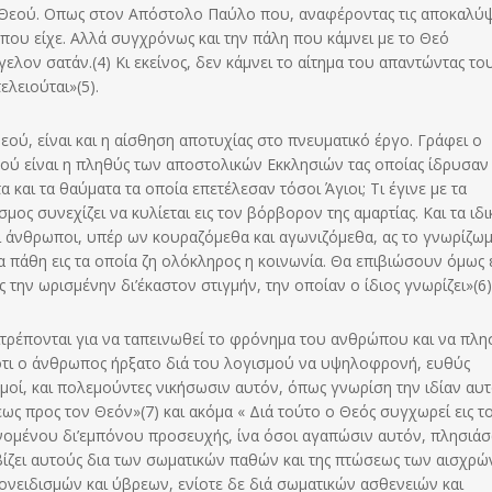
υ Θεού. Οπως στον Απόστολο Παύλο που, αναφέροντας τις αποκαλύψ
 που είχε. Αλλά συγχρόνως και την πάλη που κάμνει με το Θεό
ελον σατάν.(4) Κι εκείνος, δεν κάμνει το αίτημα του απαντώντας το
ελειούται»(5).
ού, είναι και η αίσθηση αποτυχίας στο πνευματικό έργο. Γράφει ο
Πού είναι η πληθύς των αποστολικών Εκκλησιών τας οποίας ίδρυσαν 
 και τα θαύματα τα οποία επετέλεσαν τόσοι Άγιοι; Τι έγινε με τα
ς συνεχίζει να κυλίεται εις τον βόρβορον της αμαρτίας. Και τα ιδι
ας οι άνθρωποι, υπέρ ων κουραζόμεθα και αγωνιζόμεθα, ας το γνωρίζω
 τα πάθη εις τα οποία ζη ολόκληρος η κοινωνία. Θα επιβιώσουν όμως ε
 την ωρισμένην δι’έκαστον στιγμήν, την οποίαν ο ίδιος γνωρίζει»(6)
τρέπονται για να ταπεινωθεί το φρόνημα του ανθρώπου και να πλη
, ότι ο άνθρωπος ήρξατο διά του λογισμού να υψηλοφρονή, ευθύς
σμοί, και πολεμούντες νικήσωσιν αυτόν, όπως γνωρίση την ιδίαν αυ
ως προς τον Θεόν»(7) και ακόμα « Διά τούτο ο Θεός συγχωρεί εις τ
γινομένου δι’εμπόνου προσευχής, ίνα όσοι αγαπώσιν αυτόν, πλησιά
βίζει αυτούς δια των σωματικών παθών και της πτώσεως των αισχρών
ονειδισμών και ύβρεων, ενίοτε δε διά σωματικών ασθενειών και