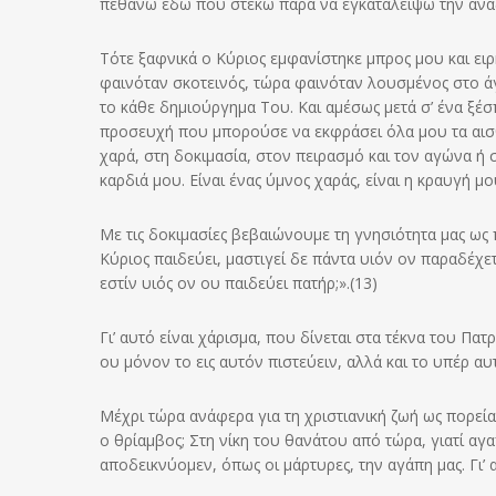
πεθάνω εδώ που στέκω παρά να εγκαταλείψω την ανα
Τότε ξαφνικά ο Κύριος εμφανίστηκε μπρος μου και ε
φαινόταν σκοτεινός, τώρα φαινόταν λουσμένος στο άγ
το κάθε δημιούργημα Του. Και αμέσως μετά σ’ ένα ξ
προσευχή που μπορούσε να εκφράσει όλα μου τα αισθήμ
χαρά, στη δοκιμασία, στον πειρασμό και τον αγώνα ή σ
καρδιά μου. Είναι ένας ύμνος χαράς, είναι η κραυγή μ
Με τις δοκιμασίες βεβαιώνουμε τη γνησιότητα μας ω
Κύριος παιδεύει, μαστιγεί δε πάντα υιόν ον παραδέχετ
εστίν υιός ον ου παιδεύει πατήρ;».(13)
Γι’ αυτό είναι χάρισμα, που δίνεται στα τέκνα του Πα
ου μόνον το εις αυτόν πιστεύειν, αλλά και το υπέρ αυ
Μέχρι τώρα ανάφερα για τη χριστιανική ζωή ως πορεία
ο θρίαμβος; Στη νίκη του θανάτου από τώρα, γιατί αγ
αποδεικνύομεν, όπως οι μάρτυρες, την αγάπη μας. Γι’ α