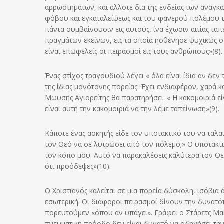
αρρωστημάτων, και άλλοτε δια της ενδείας των αναγκ
φόβου και εγκαταλείψεως και του φανερού πολέμου 
πάντα συμβαίνουσιν εις αυτούς, ίνα έχωσιν αιτίας τα
πραγμάτων εκείνων, εις τα οποία ησθένησε ψυχικώς ο
είναι επωφελείς οι πειρασμοί εις τους ανθρώπους»(8).
Ένας στίχος τραγουδιού λέγει « όλα είναι ίδια αν δε
της ίδιας μονότονης πορείας. Έχει ενδιαφέρον, χαρά κ
Μωυσής Αγιορείτης θα παρατηρήσει: « Η κακομοιριά εί
είναι αυτή την κακομοιριά να την λέμε ταπείνωση»(9).
Κάποτε ένας ασκητής είδε τον υποτακτικό του να ταλ
τον Θεό να σε λυτρώσει από τον πόλεμο;» Ο υποτακτι
τον κόπο μου. Αυτό να παρακαλέσεις καλύτερα τον Θε
ότι προόδεψες»(10).
Ο Χριστιανός καλείται σε μια πορεία δύσκολη, ισόβια 
εσωτερική. Οι διάφοροι πειρασμοί δίνουν την δυνατό
πορευτούμεν «όπου αν υπάγει». Γράφει ο Στάρετς Μακ
πνευματική πρόοδο δεν είναι δυνατό να οδηγήσει την