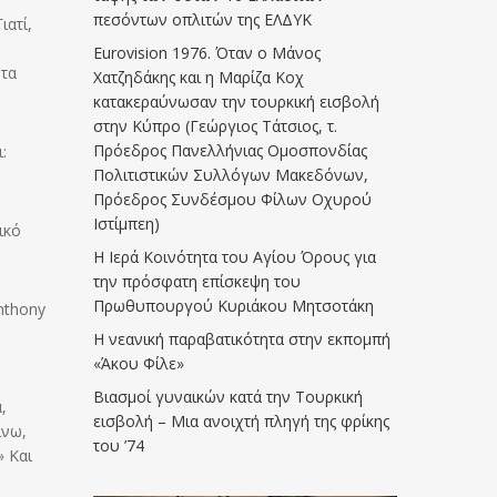
πεσόντων οπλιτών της ΕΛΔΥΚ
ιατί,
Eurovision 1976. Όταν ο Μάνος
 τα
Χατζηδάκης και η Μαρίζα Κοχ
κατακεραύνωσαν την τουρκική εισβολή
στην Κύπρο (Γεώργιος Τάτσιος, τ.
Πρόεδρος Πανελλήνιας Ομοσπονδίας
:
Πολιτιστικών Συλλόγων Μακεδόνων,
Πρόεδρος Συνδέσμου Φίλων Οχυρού
Ιστίμπεη)
ικό
Η Ιερά Κοινότητα του Αγίου Όρους για
την πρόσφατη επίσκεψη του
Πρωθυπουργού Κυριάκου Μητσοτάκη
nthony
Η νεανική παραβατικότητα στην εκπομπή
«Άκου Φίλε»
Βιασμοί γυναικών κατά την Τουρκική
,
εισβολή – Μια ανοιχτή πληγή της φρίκης
ίνω,
του ’74
» Και