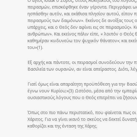
Ο άγιος Ισαάκ ο Σύρος, στους Ασκητικούς του λόγους
πειρασμών, επισκέφθηκε έναν γέροντα. Περιγράφει ως 
ησπάσθην αυτόν, και εκάθισα πλησίον αυτού, είπον π
πειρασμούς των δαιμόνων». Eκείνος δε ανοίξας τους οφ
υπάρχεις, και ο Θεός δεν αφίνει εις σε πειρασμούς». K
ανθρώπων». Kαι εκείνος πάλιν είπε, « λοιπόν ο Θεός 
καθημέραν κινδυνεύω τον ψυχικόν θάνατον»; και εκείν
του»(1).
Εξ αρχής και πάντοτε, οι πειρασμοί συνοδεύουν την π
Βασιλεία των ουρανών, αν είναι απείραστος. Διότι, λέ
Γιατί όμως είναι απαραίτητη προϋπόθεση για την Βασι
έγνω νουν Κυρίου;»(3) Ωστόσο, μέσα από την εμπειρί
ουσιαστικούς λόγους που ο Θεός επιτρέπει να ζήσουν
Όπως στο πιο πάνω περιστατικό, που φαίνεται πως ο
Χάριτος. Για να γίνει ικανό το σκεύος να δεκτεί δυν
καθορίζει και της ένταση της Χάρης.