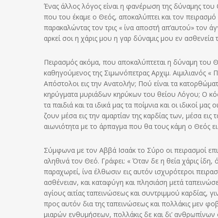
Ένας άλλος λόγος είναι η φανέρωση της δύναμης το
που του έκαμε ο Θεός, αποκαλύπτει και τον πειρασμό
παρακαλώντας τον τρις « ίνα αποστή απ’αυτού» τον άγγ
αρκεί σοι η χάρις μου η γαρ δύναμις μου εν ασθενεία τ
Πειρασμός ακόμα, που αποκαλύπτεται η δύναμη του Θε
καθηγούμενος της Σιμωνόπετρας Αρχιμ. Αιμιλιανός « 
Απόστολοι εις την Ανατολήν; Πού είναι τα κατορθώματα
κηρύγματα μυριάδων κηρύκων του θείου Λόγου; Ο κόσμο
τα παιδιά και τα ιδικά μας τα ποίμνια και οι ιδικοί μ
ζουν μέσα εις την αμαρτίαν της καρδίας των, μέσα εις
αιωνιότητα με το άρπαγμα που θα τους κάμη ο Θεός εις
Σύμφωνα με τον Αββά Ισαάκ το Σύρο οι πειρασμοί επι
αληθινά τον Θεό. Γράφει: « Όταν δε η θεία χάρις ίδη
παραχωρεί, ίνα έλθωσιν εις αυτόν ισχυρότεροι πειρα
ασθένειαν, και καταφύγη και πλησιάση μετά ταπεινώσε
αγίους αιτίας ταπεινώσεως και συντριμμού καρδίας, 
προς αυτόν δια της ταπεινώσεως και πολλάκις μεν φο
μιαρών ενθυμήσεων, πολλάκις δε και δι’ ανθρωπίνων 