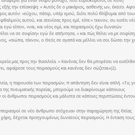
, αναφέρει για έναν νεαρό μοναχό, που ευρισκόμενος σε λύπη
εξής την επίσκεψη: « Αυτός δε ο μακάριος, ασθενής ων, έκειτο. Αφ
ρος αυτόν: «εύχου, πάτερ, υπέρ εμού, διότι πολύ θλίβομαι από του
θαλμούς αυτού, και ατενίσας προς εμέ, είπε:« τεκνον, συ εισέτι νέ
αι εγώ είπον, «ναι, και νέος ειμί, και πειρασμούς έχω δυνατών
θέλει να σε σοφίση» εγώ δε απήντησα, « και πώς θέλει να με σοφίση
ος, «σιώπα, τέκνον, ο Θεός σε αγαπά και μέλλει να σοι δώσει την χ
ορεία μας προς την Βασιλεία. « Κανένας δεν θα μπορέσει να εισέλθε
γει, αφαίρεσε τους πειρασμούς και κανένας δεν σώζεται»(2).
λεία, η παρουσία των πειρασμών; Η απάντηση δεν είναι απλή. «Τις γ
α της πνευματικής πορείας, μπορούμε να διακρίνουμε κάποιους
 οι άνθρωποι πειρασμούς και μάλιστα σε κάποιες περιπτώσεις έντον
ι πειρασμοί σε νέο άνθρωπο στόχευαν στην παραχώρηση της Θείας
ατή χάρη, δέχεται προηγουμένως δυνατούς πειρασμούς. Η ένταση τους