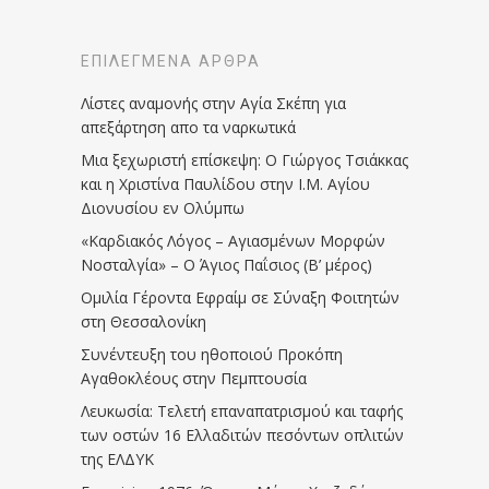
ΕΠΙΛΕΓΜΈΝΑ ΆΡΘΡΑ
Λίστες αναμονής στην Αγία Σκέπη για
απεξάρτηση απο τα ναρκωτικά
Μια ξεχωριστή επίσκεψη: Ο Γιώργος Τσιάκκας
και η Χριστίνα Παυλίδου στην Ι.Μ. Αγίου
Διονυσίου εν Ολύμπω
«Καρδιακός Λόγος – Αγιασμένων Μορφών
Νοσταλγία» – Ο Άγιος Παΐσιος (Β’ μέρος)
Ομιλία Γέροντα Εφραίμ σε Σύναξη Φοιτητών
στη Θεσσαλονίκη
Συνέντευξη του ηθοποιού Προκόπη
Αγαθοκλέους στην Πεμπτουσία
Λευκωσία: Τελετή επαναπατρισμού και ταφής
των οστών 16 Ελλαδιτών πεσόντων οπλιτών
της ΕΛΔΥΚ