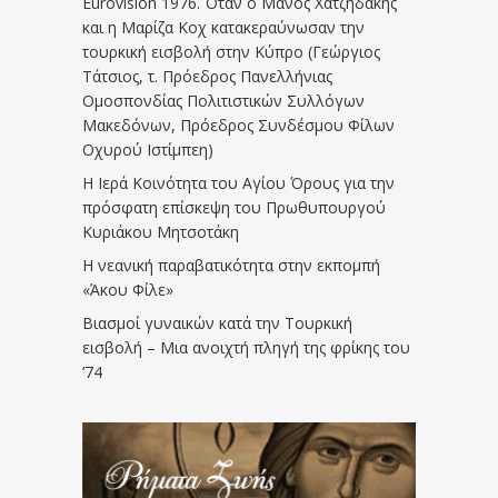
Eurovision 1976. Όταν ο Μάνος Χατζηδάκης
και η Μαρίζα Κοχ κατακεραύνωσαν την
τουρκική εισβολή στην Κύπρο (Γεώργιος
Τάτσιος, τ. Πρόεδρος Πανελλήνιας
Ομοσπονδίας Πολιτιστικών Συλλόγων
Μακεδόνων, Πρόεδρος Συνδέσμου Φίλων
Οχυρού Ιστίμπεη)
Η Ιερά Κοινότητα του Αγίου Όρους για την
πρόσφατη επίσκεψη του Πρωθυπουργού
Κυριάκου Μητσοτάκη
Η νεανική παραβατικότητα στην εκπομπή
«Άκου Φίλε»
Βιασμοί γυναικών κατά την Τουρκική
εισβολή – Μια ανοιχτή πληγή της φρίκης του
’74