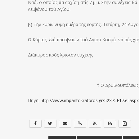
Ναό, ο οποίος θά αρχίση στίς 7 μ.μ. Στήν συνέχεια θ
Λειψάνου τού Αγίου.
β) Τήν κυριώνυμη ημέρα τής εορτής, Τετάρτη, 24 Αυγο
Ο Κύριος, διά πρεσβειών τού Αγίου Κοσμά, νά σάς χα
Διάπυρος πρός Χριστόν ευχέτης
† Ο Δρυϊνουπόλεως,
Πηγή:
http://www.impantokratoros.gr/52375E17.el.aspx