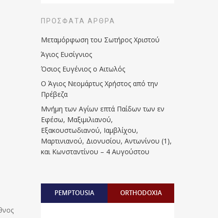
ΠΡΌΣΦΑΤΑ ΆΡΘΡΑ
Μεταμόρφωση του Σωτήρος Χριστού
Άγιος Ευσίγνιος
Όσιος Ευγένιος ο Αιτωλός
Ο Άγιος Νεομάρτυς Χρήστος από την
Πρέβεζα
Μνήμη των Aγίων επτά Παίδων των εν
Eφέσω, Mαξιμιλιανού,
Eξακουστωδιανού, Iαμβλίχου,
Mαρτινιανού, Διονυσίου, Aντωνίνου (1),
και Kωνσταντίνου – 4 Αυγούστου
PEMPTOUSIA
ORTHODOXIA
θνος