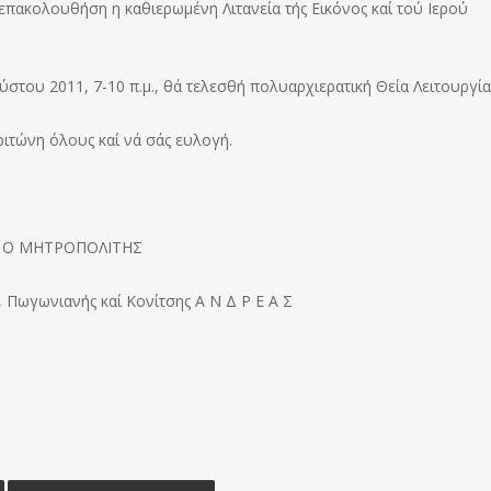
ά επακολουθήση η καθιερωμένη Λιτανεία τής Εικόνος καί τού Ιερού
ύστου 2011, 7-10 π.μ., θά τελεσθή πολυαρχιερατική Θεία Λειτουργία
ριτώνη όλους καί νά σάς ευλογή.
Ο ΜΗΤΡΟΠΟΛΙΤΗΣ
 Πωγωνιανής καί Κονίτσης Α Ν Δ Ρ Ε Α Σ