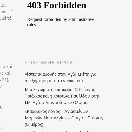
ιοι
άν κι’
 μέ τά
ΕΠΙΛΕΓΜΈΝΑ ΆΡΘΡΑ
ιο καί
ις καί
Λίστες αναμονής στην Αγία Σκέπη για
 21),
απεξάρτηση απο τα ναρκωτικά
ν
Μια ξεχωριστή επίσκεψη: Ο Γιώργος
Τσιάκκας και η Χριστίνα Παυλίδου στην
Ι.Μ. Αγίου Διονυσίου εν Ολύμπω
,
«Καρδιακός Λόγος – Αγιασμένων
Μορφών Νοσταλγία» – Ο Άγιος Παΐσιος
(Β’ μέρος)
ο