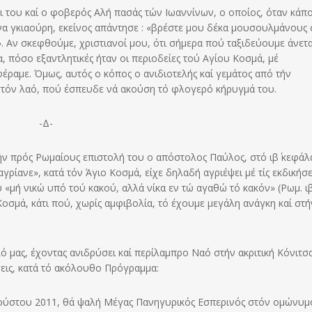
ι του καί ο φοβερός Αλή πασάς τών Ιωαννίνων, ο οποίος, όταν κάπο
να γκιαούρη, εκείνος απάντησε : «βρέστε μου δέκα μουσουλμάνους σ
». Αν σκεφθούμε, χριστιανοί μου, ότι σήμερα πού ταξιδεύουμε άνετα
 πόσο εξαντλητικές ήταν οι περιοδείες τού Αγίου Κοσμά, μέ
αμε. Όμως, αυτός ο κόπος ο ανιδιοτελής καί γεμάτος από τήν
στόν λαό, πού έσπευδε νά ακούση τό φλογερό κήρυγμά του.
-Δ-
ήν πρός Ρωμαίους επιστολή του ο απόστολος Παύλος, στό ιβ΄ κεφάλα
αγρίανε», κατά τόν Άγιο Κοσμά, είχε δηλαδή αγριέψει μέ τίς εκδικήσε
«μή νικώ υπό τού κακού, αλλά νίκα εν τώ αγαθώ τό κακόν» (Ρωμ. ιβ΄
Κοσμά, κάτι πού, χωρίς αμφιβολία, τό έχουμε μεγάλη ανάγκη καί στή
 μας, έχοντας ανιδρύσει καί περίλαμπρο Ναό στήν ακριτική Κόνιτσα
σεις, κατά τό ακόλουθο Πρόγραμμα:
υγούστου 2011, θά ψαλή Μέγας Πανηγυρικός Εσπερινός στόν ομώνυμ