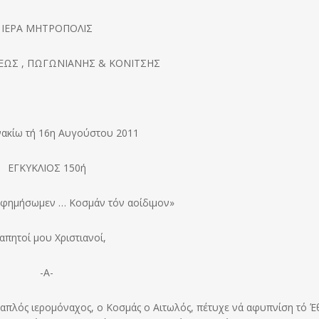
ΙΕΡΑ ΜΗΤΡΟΠΟΛΙΣ
ΕΩΣ , ΠΩΓΩΝΙΑΝΗΣ & ΚΟΝΙΤΣΗΣ
νακίω τή 16η Αυγούστου 2011
ΕΓΚΥΚΛΙΟΣ 150ή
υφημήσωμεν … Κοσμάν τόν αοίδιμον»
απητοί μου Χριστιανοί,
-Α-
ς απλός ιερομόναχος, ο Κοσμάς ο Αιτωλός, πέτυχε νά αφυπνίση τό Έ