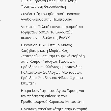
Ομιλία Γέροντα Εφραίμ σε Σύναξη
Φοιτητών στη Θεσσαλονίκη
Συνέντευξη του ηθοποιού Προκόπη
Αγαθοκλέους στην Πεμπτουσία
.
Λευκωσία: Τελετή επαναπατρισμού και
ταφής των οστών 16 Ελλαδιτών
πεσόντων οπλιτών της ΕΛΔΥΚ
Eurovision 1976. Όταν ο Μάνος
Χατζηδάκης και η Μαρίζα Κοχ
κατακεραύνωσαν την τουρκική εισβολή
στην Κύπρο (Γεώργιος Τάτσιος, τ.
Πρόεδρος Πανελλήνιας Ομοσπονδίας
Πολιτιστικών Συλλόγων Μακεδόνων,
Πρόεδρος Συνδέσμου Φίλων Οχυρού
Ιστίμπεη)
Η Ιερά Κοινότητα του Αγίου Όρους για
την πρόσφατη επίσκεψη του
Πρωθυπουργού Κυριάκου Μητσοτάκη
Η νεανική παραβατικότητα στην εκπομπή