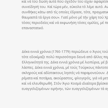
καί νά τού δώση αυτά πού σχεδόν τού είχαν αφαιρέσει
συνείδησή του. Καί τώρα μέν, εύκολα τό λέμε αυτό. Α
συνθήκες κάτω από τίς οποίες έδρασε, τότε, πραγματι
θαυμαστά τά έργα σου». Γιατί μόνο μέ τήν χάρη τού
τόσες περιοδείες καί νά εκφωνήση τόσες ομιλίες, μέ 
επαναστατικό.
Δέκα εννιά χρόνια (1760-1779) περιώδευε ο Άγιος το
τότε εδοκίμαζε πολύ περισσότερα δεινά από άλλες περ
Ελληνικότητά της. Δέκα εννιά χρόνια μέ λιοπύρια, μέ 
λάσπες. Δέκα εννιά χρόνια, μέ τούς Τούρκους πάντοτ
σκληρούς καί αδίστακτους ληστές νά παραμονεύουν. Δ
ρέματα καί ποτάμια, ακούραστος, φλογερός, γιά νά με
καί νά ελευθερωθή. Στόν Άγιο Κοσμά ιδιαίτερα βρίσκ
ευαγγελιζομένων ειρήνην, τών ευαγγελιζομένων τά αγα