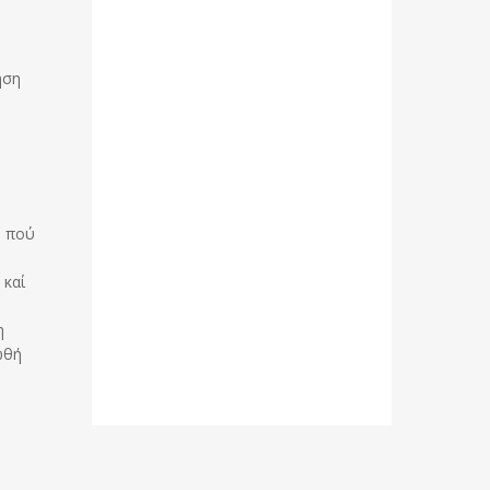
ήση
, πού
 καί
η
ωθή