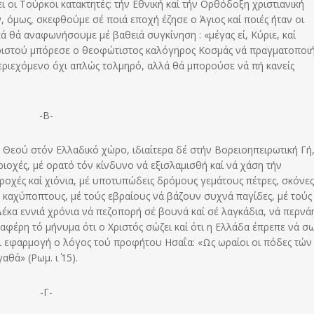
 οι Τούρκοι κατακτητές:
τήν Εθνική καί τήν Ορθόδοξη χριστιανική
ν, όμως, σκεφθούμε σέ ποιά εποχή έζησε ο Άγιος καί ποιές ήταν οι
κά θά αναφωνήσουμε μέ βαθειά συγκίνηση : «μέγας εί, Κύριε, καί
 Χριστού μπόρεσε ο θεοφώτιστος καλόγηρος Κοσμάς νά πραγματοποι
περιεχόμενο όχι απλώς τολμηρό, αλλά θά μπορούσε νά πή κανείς
-Β-
ύ Θεού στόν Ελλαδικό χώρο, ιδιαίτερα δέ στήν Βορειοηπειρωτική Γή
ιοχές, μέ ορατό τόν κίνδυνο νά εξισλαμισθή καί νά χάση τήν
βροχές καί χιόνια, μέ υποτυπώδεις δρόμους γεμάτους πέτρες, σκόνες
ε καχύποπτους, μέ τούς εβραίους νά βάζουν συχνά παγίδες, μέ τούς
έκα εννιά χρόνια νά πεζοπορή σέ βουνά καί σέ λαγκάδια, νά περνά
ταφέρη τό μήνυμα ότι ο Χριστός σώζει καί ότι η Ελλάδα έπρεπε νά σ
ει εφαρμογή ο λόγος τού προφήτου Ησαΐα: «Ως ωραίοι οι πόδες τών
θά» (Ρωμ. ι΄ 15).
-Γ-