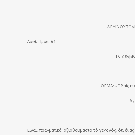
ΔΡYΪΝΟΥΠΟΛ
Αριθ. Πρωτ. 61
Εν Δελβι
ΘΕΜΑ: «Ωδαίς ε
Αγ
Είναι, πραγματικά, αξιοθαύμαστο τό γεγονός, ότι ένα