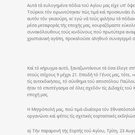
Αυτά τά ευλογημένα πόδια τού Αγίου μας είχε υπ’ όψε
Τούρκοι τόν ειρωνεύτηκαν πώς τιμά καί προσκυνάει έ
αυτόν τόν γκιαούρη, κι’ εγώ νά τούς φιλήσω τά πόδια
μέσα μεταφοράς τής εποχής μας, κουραζόμαστε εύκολα,
συνακόλουθους τούς κινδύνους πού πρωτύτερα αναφέρ
χριστιανική αγάπη, προκαλούσε αληθινό συναγερμό 
Καί τό κήρυγμα αυτό, ξαναζωντάνευε τά όσα έλεγε στ
στούς στίχους 9 μέχρι 21. Επειδή τό Γένος μας, τότε, «
τίς αντεκδικήσεις, τό σύνθημα τού αποστόλου Παύλου 
ήταν τό επιστέγασμα σέ όλες σχεδόν τίς Διδαχές τού 
εποχή μας.
Η Μητρόπολή μας, πού τιμά ιδιαίτερα τόν Εθναπόστολό
οργανώνει καί φέτος τίς σχετικές εορταστικές εκδηλώ
α) Τήν παραμονή τής Εορτής τού Αγίου, Τρίτη, 23 Α