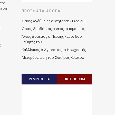
στο
α να
ΠΡΌΣΦΑΤΑ ΆΡΘΡΑ
Όσιος Αγάθωνας ο κτήτορας (14ος αι.)
η
Όσιος Θεοδόσιος ο νέος, ο ιαματικός
Άγιος Δομέτιος ο Πέρσης και οι δύο
μαθητές του
ς
Καλλίνικος ο Αγιορείτης · ο Ησυχαστής
Μεταμόρφωση του Σωτήρος Χριστού
PEMPTOUSIA
ORTHODOXIA