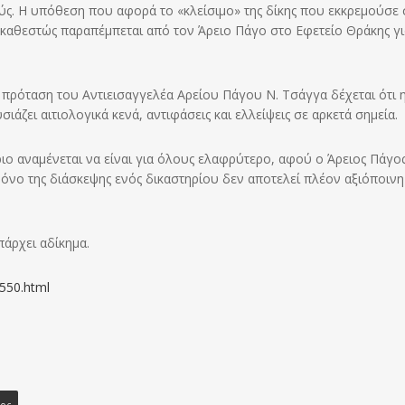
ς. Η υπόθεση που αφορά το «κλείσιμο» της δίκης που εκκρεμούσε 
 καθεστώς παραπέμπεται από τον Άρειο Πάγο στο Εφετείο Θράκης γι
πρόταση του Αντιεισαγγελέα Αρείου Πάγου Ν. Τσάγγα δέχεται ότι 
ιάζει αιτιολογικά κενά, αντιφάσεις και ελλείψεις σε αρκετά σημεία.
ριο αναμένεται να είναι για όλους ελαφρύτερο, αφού ο Άρειος Πάγο
όνο της διάσκεψης ενός δικαστηρίου δεν αποτελεί πλέον αξιόποινη
πάρχει αδίκημα.
/550.html