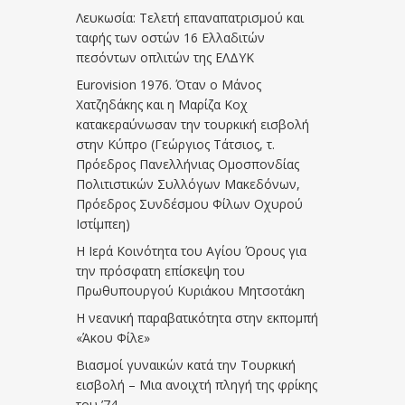
Λευκωσία: Τελετή επαναπατρισμού και
ταφής των οστών 16 Ελλαδιτών
πεσόντων οπλιτών της ΕΛΔΥΚ
Eurovision 1976. Όταν ο Μάνος
Χατζηδάκης και η Μαρίζα Κοχ
κατακεραύνωσαν την τουρκική εισβολή
στην Κύπρο (Γεώργιος Τάτσιος, τ.
Πρόεδρος Πανελλήνιας Ομοσπονδίας
Πολιτιστικών Συλλόγων Μακεδόνων,
Πρόεδρος Συνδέσμου Φίλων Οχυρού
Ιστίμπεη)
Η Ιερά Κοινότητα του Αγίου Όρους για
την πρόσφατη επίσκεψη του
Πρωθυπουργού Κυριάκου Μητσοτάκη
Η νεανική παραβατικότητα στην εκπομπή
«Άκου Φίλε»
Βιασμοί γυναικών κατά την Τουρκική
εισβολή – Μια ανοιχτή πληγή της φρίκης
του ’74