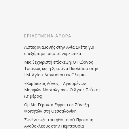
ΕΠΙΛΕΓΜΈΝΑ ΆΡΘΡΑ
Λίστες αναμονής στην Αγία Σκέπη για
απεξάρτηση απο τα ναρκωτικά
Μια ξεχωριστή επίσκεψη: Ο Γιώργος
Τσιάκκας και η Χριστίνα Παυλίδου στην
Ι.Μ. Αγίου Διονυσίου εν Ολύμπω
«Καρδιακός Λόγος – Αγιασμένων
Μορφών Νοσταλγία» – Ο Άγιος Παΐσιος
(Β’ μέρος)
Ομιλία Γέροντα Εφραίμ σε Σύναξη
Φοιτητών στη Θεσσαλονίκη
Συνέντευξη του ηθοποιού Προκόπη
Αγαθοκλέους στην Πεμπτουσία