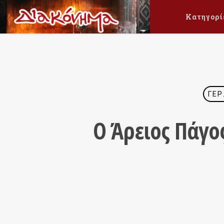
Κατηγορί
ΓΈΡ
Ο Άρειος Πάγο