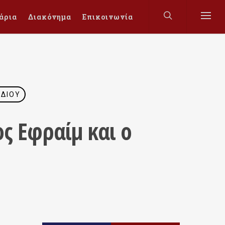
άρια
Διακόνημα
Επικοινωνία
ΔΊΟΥ
ς Εφραίμ και ο